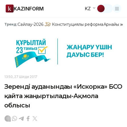
KAZINFORM
KZ
Сайлау-2026
Конституциялық реформа
Арнайы жо
Тренд:
13:50, 27 Шілде 2017
Зеренді ауданындағы «Искорка» БСО
қайта жаңғыртылады-Ақмола
облысы