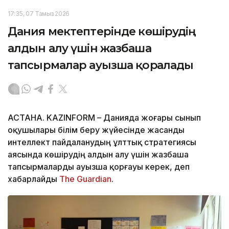
17:35, 07 Тамыз 2026
Дания мектептерінде көшірудің
алдын алу үшін жазбаша
тапсырмалар ауызша қорғалады
АСТАНА. KAZINFORM – Данияда жоғары сынып
оқушылары білім беру жүйесінде жасанды
интеллект пайдаланудың ұлттық стратегиясы
аясында көшірудің алдын алу үшін жазбаша
тапсырмаларды ауызша қорғауы керек, деп
хабарлайды
The Guardian
.