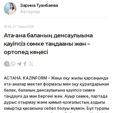
Зарина Туғанбаева
Авторлар
16:45, 07 Тамыз 2026
Ата-ана баланың денсаулығына
қауіпсіз сөмке таңдағаны жөн –
ортопед кеңесі
АСТАНА. KAZINFORM – Жаңа оқу жылы қарсаңында
ата-аналар мектеп формасы мен оқу құралдарынан
бөлек, баланың денсаулығына қауіпсіз сөмке
таңдауға да мән бергені жөн. Ауыр сөмке, партада
дұрыс отырмау және қимыл-қозғалыстың аздығы
омыртқа қисаюына себеп болуы мүмкін. Бұл туралы