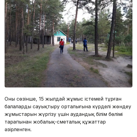
Оның сөзінше, 15 жылдай жұмыс істемей тұрған
балалардың сауықтыру орталығына күрделі жөндеу
жұмыстарын жүргізу үшін аудандық білім бөлімі
тарапынан жобалық-сметалық құжаттар
әзірленген.