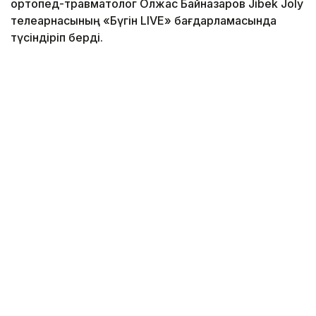
ортопед-травматолог Олжас Байназаров Jibek Joly
телеарнасының «Бүгін LIVE» бағдарламасында
түсіндіріп берді.
Фото: pexels.com
Маманның айтуынша, мектеп сөмкесін таңдағанда
оның сыртқы келбетіне емес, ең алдымен салмағы
мен құрылымына назар аудару қажет.