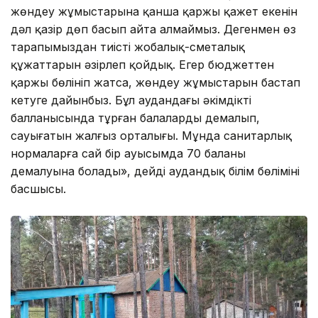
жөндеу жұмыстарына қанша қаржы қажет екенін
дəл қазір дөп басып айта алмаймыз. Дегенмен өз
тарапымыздан тиісті жобалық-сметалық
құжаттарын әзірлеп қойдық. Егер бюджеттен
қаржы бөлініп жатса, жөндеу жұмыстарын бастап
кетуге дайынбыз. Бұл аудандағы əкімдіктің
балланысында тұрған балалардың демалып,
сауығатын жалғыз орталығы. Мұнда санитарлық
нормаларға сай бір ауысымда 70 баланың
демалуына болады», дейді аудандық білім бөлімінің
басшысы.