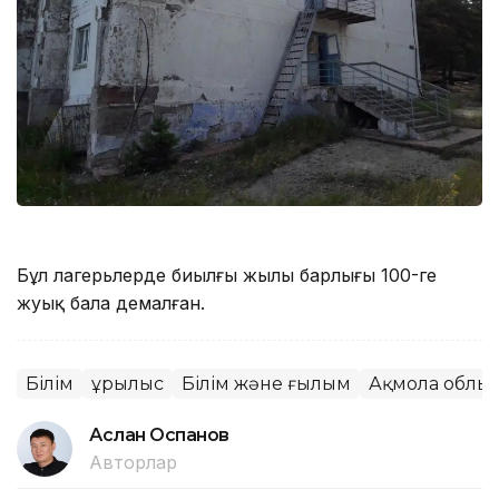
Бұл лагерьлерде биылғы жылы барлығы 100-ге
жуық бала демалған.
Білім
Құрылыс
Білім және ғылым
Ақмола облы
Аслан Оспанов
Авторлар