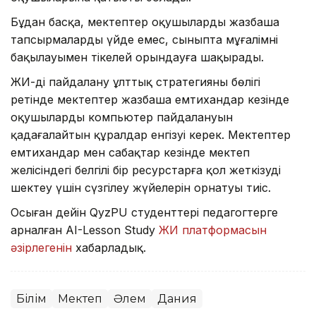
Бұдан басқа, мектептер оқушыларды жазбаша
тапсырмаларды үйде емес, сыныпта мұғалімнің
бақылауымен тікелей орындауға шақырады.
ЖИ-ді пайдалану ұлттық стратегияның бөлігі
ретінде мектептер жазбаша емтихандар кезінде
оқушылардың компьютер пайдалануын
қадағалайтын құралдар енгізуі керек. Мектептер
емтихандар мен сабақтар кезінде мектеп
желісіндегі белгілі бір ресурстарға қол жеткізуді
шектеу үшін сүзгілеу жүйелерін орнатуы тиіс.
Осыған дейін QyzPU студенттері педагогтерге
арналған AI-Lesson Study
ЖИ платформасын
әзірлегенін
хабарладық.
Білім
Мектеп
Әлем
Дания