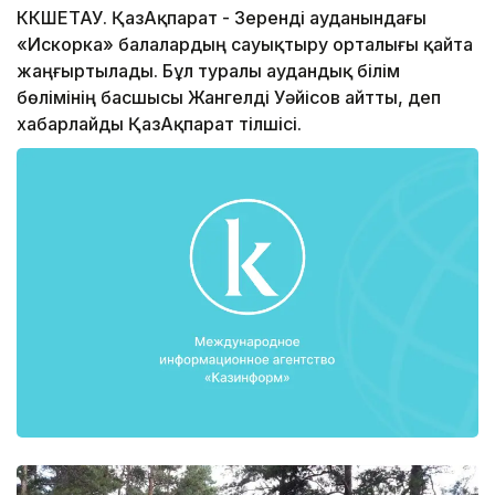
КӨКШЕТАУ. ҚазАқпарат - Зеренді ауданындағы
«Искорка» балалардың сауықтыру орталығы қайта
жаңғыртылады. Бұл туралы аудандық білім
бөлімінің басшысы Жангелді Уəйісов айтты, деп
хабарлайды ҚазАқпарат тілшісі.