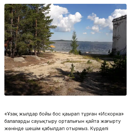
«Ұзақ жылдар бойы бос қаңырап тұрған «Искорка»
балалардың сауықтыру орталығын қайта жаңғырту
жөнінде шешім қабылдап отырмыз. Күрделі