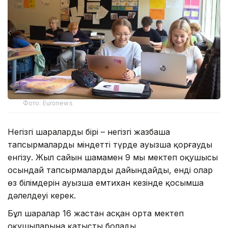
Фото: Euronews
Негізгі шаралардың бірі – негізгі жазбаша
тапсырмаларды міндетті түрде ауызша қорғауды
енгізу. Жыл сайын шамамен 9 мың мектеп оқушысы
осындай тапсырмаларды дайындайды, енді олар
өз білімдерін ауызша емтихан кезінде қосымша
дәлелдеуі керек.
Бұл шаралар 16 жастан асқан орта мектеп
оқушыларына қатысты болады.