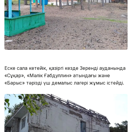
Еске сала кетейік, қазіргі кезде Зеренді ауданында
«Сұңқар», «Мəлік Ғабдуллин» атындағы жəне
«Барыс» тәрізді үш демалыс лагері жұмыс істейді.