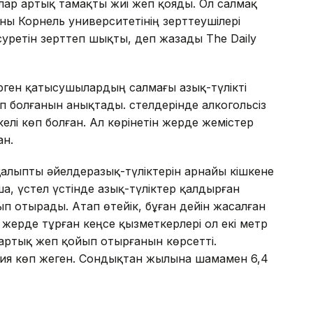
ылар артық тамақты жиі жеп қояды. Ол салмақ
ы Корнель университетінің зерттеушілері
уретін зерттеп шықты, деп жазады The Daily
ген қатысушылардың салмағы азық-түлікті
п болғанын анықтады. Үстелдерінде алкогольсіз
елі көп болған. Ал көрінетін жерде жемістер
ан.
қалыпты әйелдеразық-түліктерін арнайы кішкене
, үстел үстінде азық-түліктер қалдырған
 отырады. Атап өтейік, бұған дейін жасалған
 жерде тұрған кеңсе қызметкерлері ол екі метр
 артық жеп қойып отырғанын көрсетті.
ория көп жеген. Сондықтан жылына шамамен 6,4