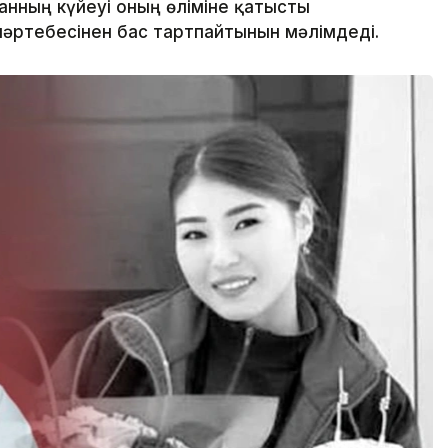
нның күйеуі оның өліміне қатысты
әртебесінен бас тартпайтынын мәлімдеді.