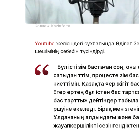
Коллаж: Kazinform
Youtube
желісіндегі сұхбатында Әділет З
шешімінің себебін түсіндірді.
– Бұл істі өзім бастаған соң, о
сатыдан өттім, процесте өзім 
ниеттімін. Қазақта «ер жігіт ба
Егер ертең бұл істен бас тартс
бас тартты» дейтіндер табылад
өршуіне әкеледі. Бірақ мен өзге
Ұлдананың алдындағы және ба
жауапкершілікті сезінгендікте