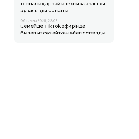
тонналық арнайы техника алғашқы
арқалықты орнатты
06 тамыз 2026, 22:07
Семейде TikTok эфирінде
былапыт сөз айтқан әйел сотталды