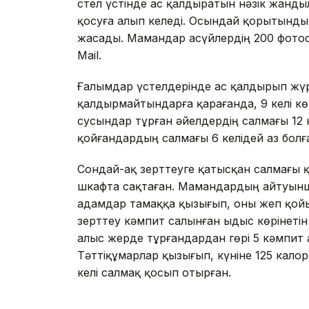
Үстел үстінде ас қалдыратын нәзік жанд
қосуға алып келеді. Осындай қорытындын
жасады. Мамандар асүйлердің 200 фотос
Mail.
Ғалымдар үстелдерінде ас қалдырып жүр
қалдырмайтындарға қарағанда, 9 келі кө
сусындар тұрған әйелдердің салмағы 12 к
қойғандардың салмағы 6 келідей аз болғ
Сондай-ақ зерттеуге қатысқан салмағы 
шкафта сақтаған. Мамандардың айтуынша
адамдар тамаққа қызығып, оны жеп қойып
зерттеу кәмпит салынған ыдыс көрінетін
алыс жерде тұрғандардан гөрі 5 кәмпит
Тәттіқұмарлар қызығып, күніне 125 кал
келі салмақ қосып отырған.