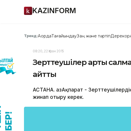
KAZINFORM
Ақорда
Тағайындау
Заң және тәртіп
Дерекқор
Тренд:
08:20, 22 Қазан 2015
Зерттеушілер артық салма
айтты
АСТАНА. ҚазАқпарат - Зерттеушілердің
жинап отыру керек.