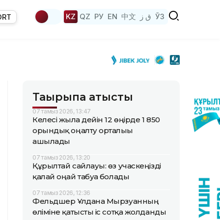
KZ
QZ
РУ
EN
中文
ق ز
ЎЗ
ORT
Тақырыпқа қатысты
07 тамыз 2026, 13:47
Келесі жылға дейін 12 өңірде 1 850
орындық оңалту орталығы
ашылады
07 тамыз 2026, 13:20
Құрылтай сайлауы: өз учаскеңізді
қалай оңай табуға болады
07 тамыз 2026, 12:36
Фельдшер Ұлдана Мырзуанның
өліміне қатысты іс сотқа жолданды