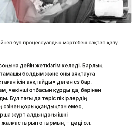
ейнел бұл процессуалдық мәртебені сақтап қалу
ны соңына дейін жеткізгім келеді. Барлық
бастамашы болдым және оны аяқтауға
стаған ісін аяқтайды» деген сөз бар.
ам, «екінші отбасын құрды да, бәрінен
ы. Бұл тағы да теріс пікірлердің
нің сөзінен қорыққандықтан емес,
рша жұрт алдындағы ішкі
н жалғастырып отырмын, – деді ол.