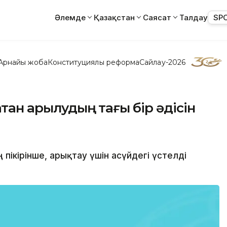
Әлемде
Қазақстан
Саясат
Талдау
SP
Арнайы жоба
Конституциялық реформа
Сайлау-2026
қтан арылудың тағы бір әдісін
 пікірінше, арықтау үшін асүйдегі үстелді