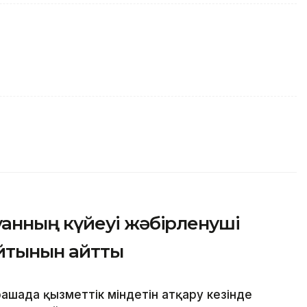
нның күйеуі жәбірленуші
айтынын айтты
ашада қызметтік міндетін атқару кезінде