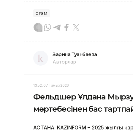
Қоғам
Зарина Туғанбаева
Авторлар
13:52, 07 Тамыз 2026
Фельдшер Ұлдана Мырзуа
мәртебесінен бас тартп
АСТАНА. KAZINFORM – 2025 жылғы қар