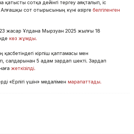
 қатысты сотқа дейінгі тергеу аяқталып, іс
 Алғашқы сот отырысының күні әзірге
белгіленген
23 жасар Ұлдана Мырзуан 2025 жылғы 18
інде
көз жұмды.
ң қасбетіндегі кірпіш қаптамасы мен
п, салдарынан 5 адам зардап шекті. Зардап
анаға
жеткізілді.
ді «Ерлігі үшін» медалімен
марапаттады.