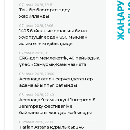
07 тамыз 2026, 12:15
Тағы бір блогерге іздеу
жарияланды
07 тамыз 2026, 12:06
1403 байланыс орталығы биыл
жүргізушілерден 850 мыңнан
астам өтінім қабылдады
07 тамыз 2026, 01:00
ERG-дегі мемлекеттің 40 пайыздық
үлесі «Самұрық-Қазынаға» өтті
06 тамыз 2026, 23:00
Астанада атпен серуендеген ер
адамға айыппұл салынды
06 тамыз 2026, 22:40
Астанада 9 тамыз күні Jüregımnıñ
Jenımpazy фестиваліне
байланысты жолдар жабылады
06 тамыз 2026, 22:18
Tarlan Astana құрылысы: 245