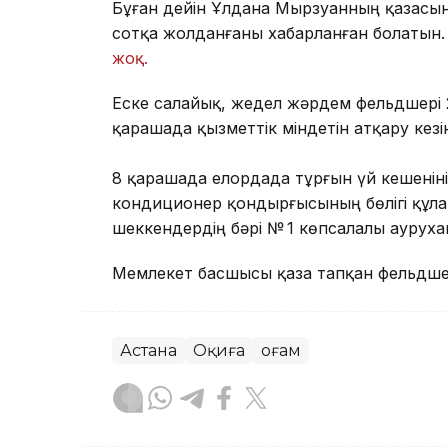
Бұған дейін Ұлдана Мырзуанның қазасына
сотқа жолданғаны хабарланған болатын.
жоқ.
Еске салайық, жедел жәрдем фельдшері 
қарашада қызметтік міндетін атқару кез
8 қарашада елордада тұрғын үй кешеніні
кондиционер қондырғысының бөлігі құла
шеккендердің бәрі № 1 көпсалалы аурух
Мемлекет басшысы қаза тапқан фельдшер
Астана
Оқиға
Қоғам