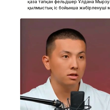
қаза тапқан фельдшер Ұлдана Мырзуа
қылмыстық іс бойынша жәбірленуші м