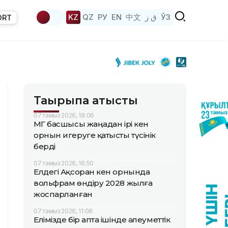
KZ
QZ
РУ
EN
中文
ق ز
ЎЗ
ORT
Тақырыпқа қатысты
07 тамыз 2026, 18:06
ҚМГ басшысы жаңадан ірі кен
орнын игеруге қатысты түсінік
берді
07 тамыз 2026, 16:50
Елдегі Ақсоран кен орнында
вольфрам өндіру 2028 жылға
жоспарланған
07 тамыз 2026, 11:08
Елімізде бір апта ішінде әлеуметтік