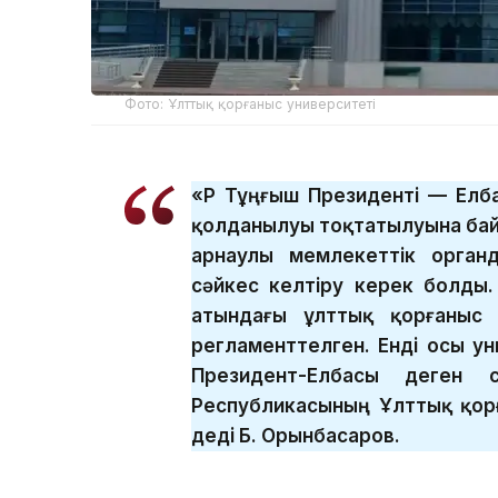
Фото: Ұлттық қорғаныс университеті
«ҚР Тұңғыш Президенті — Ел
қолданылуы тоқтатылуына бай
арнаулы мемлекеттік орган
сәйкес келтіру керек болды.
атындағы ұлттық қорғаныс 
регламенттелген. Енді осы ун
Президент-Елбасы деген с
Республикасының Ұлттық қор
деді Б. Орынбасаров.