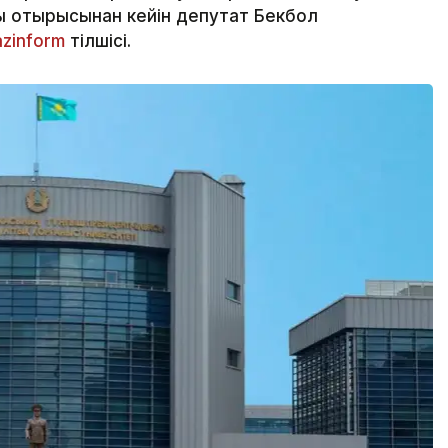
ы отырысынан кейін депутат Бекбол
azinform
тілшісі.