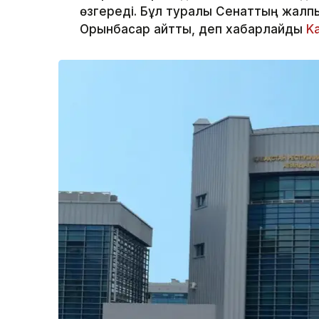
өзгереді. Бұл туралы Сенаттың жалп
Орынбасар айтты, деп хабарлайды
K