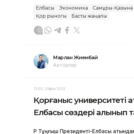
Елбасы
Экономика
Самұрық-Қазына
Қор рыногы
Басты жаңалық
Марлан Жиембай
Авторлар
13:00, 12 Қазан 2023
Қорғаныс университеті 
Елбасы сөздері алынып 
ҚР Тұңғыш Президенті-Елбасы атында