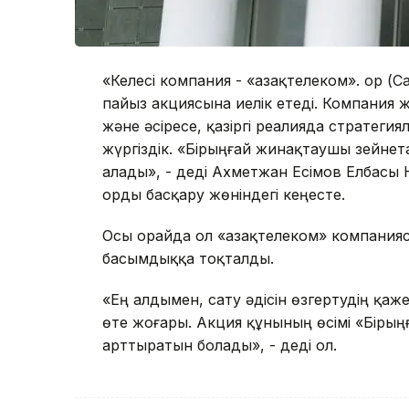
«Келесі компания - «Қазақтелеком». Қор 
пайыз акциясына иелік етеді. Компания 
және әсіресе, қазіргі реалияда стратеги
жүргіздік. «Бірыңғай жинақтаушы зейнет
алады», - деді Ахметжан Есімов Елбасы
Қорды басқару жөніндегі кеңесте.
Осы орайда ол «Қазақтелеком» компания
басымдыққа тоқталды.
«Ең алдымен, сату әдісін өзгертудің қа
өте жоғары. Акция құнының өсімі «Бір
арттыратын болады», - деді ол.