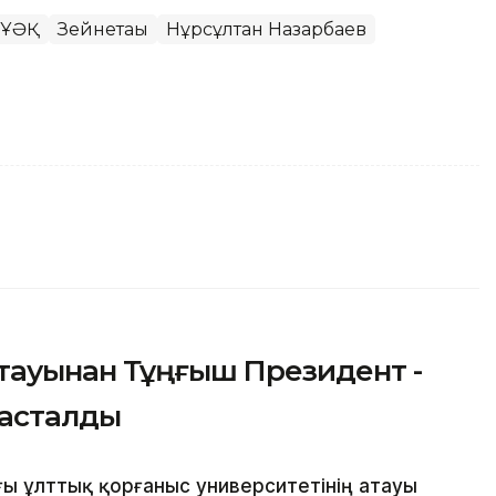
 ҰӘҚ
Зейнетақы
Нұрсұлтан Назарбаев
атауынан Тұңғыш Президент -
тасталды
ғы ұлттық қорғаныс университетінің атауы