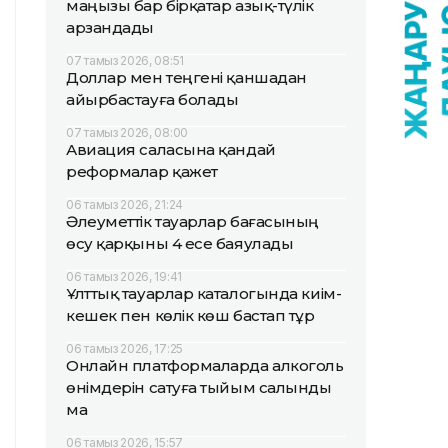
маңызы бар бірқатар азық-түлік
арзандады
07 тамыз 2026, 08:51
Доллар мен теңгені қаншадан
айырбастауға болады
07 тамыз 2026, 08:00
Авиация саласына қандай
реформалар қажет
06 тамыз 2026, 21:24
Әлеуметтік тауарлар бағасының
өсу қарқыны 4 есе баяулады
06 тамыз 2026, 19:41
Ұлттық тауарлар каталогында киім-
кешек пен көлік көш бастап тұр
06 тамыз 2026, 17:25
Онлайн платформаларда алкоголь
өнімдерін сатуға тыйым салынды
ма
06 тамыз 2026, 15:57