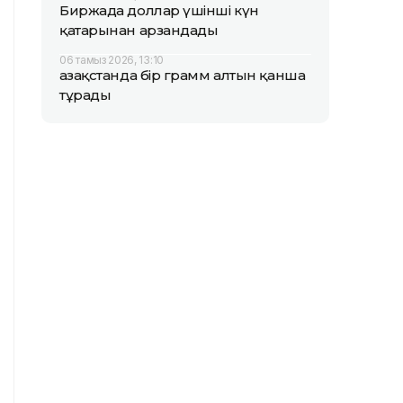
Биржада доллар үшінші күн
қатарынан арзандады
06 тамыз 2026, 13:10
Қазақстанда бір грамм алтын қанша
тұрады