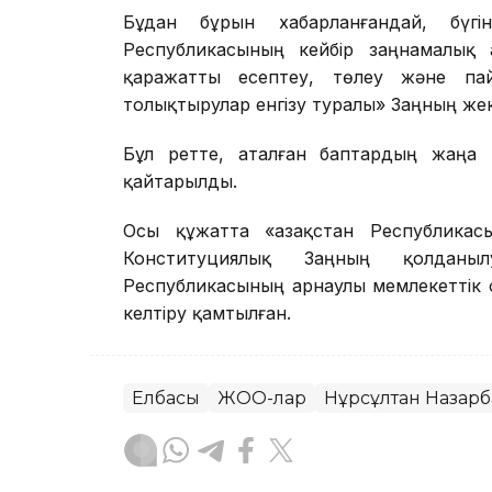
Бұдан бұрын хабарланғандай, бүг
Республикасының кейбір заңнамалық а
қаражатты есептеу, төлеу және пай
толықтырулар енгізу туралы» Заңның же
Бұл ретте, аталған баптардың жаңа 
қайтарылды.
Осы құжатта «Қазақстан Республика
Конституциялық Заңның қолданыл
Республикасының арнаулы мемлекеттік
келтіру қамтылған.
Елбасы
ЖОО-лар
Нұрсұлтан Назарб