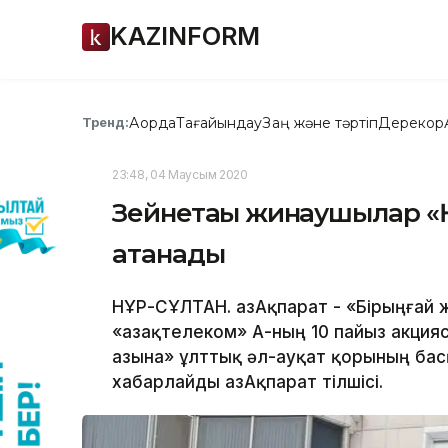
KAZINFORM
Ақорда
Тағайындау
Заң және тәртіп
Дерекқор
Тренд:
23:48, 04 Маусым 2020
Зейнетақы жинаушылар «
атанады
НҰР-СҰЛТАН. ҚазАқпарат - «Бірыңғай 
«Қазақтелеком» АҚ-ның 10 пайыз акци
Қазына» ұлттық әл-ауқат қорының ба
хабарлайды ҚазАқпарат тілшісі.