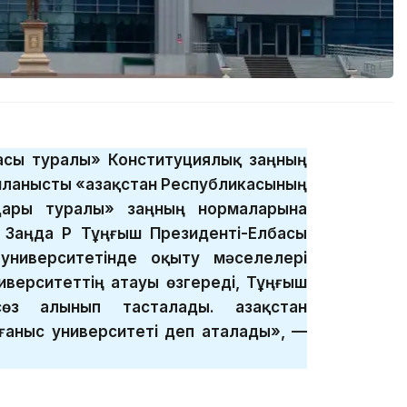
басы туралы» Конституциялық заңның
ланысты «Қазақстан Республикасының
дары туралы» заңның нормаларына
 Заңда ҚР Тұңғыш Президенті-Елбасы
университетінде оқыту мәселелері
иверситеттің атауы өзгереді, Тұңғыш
өз алынып тасталады. Қазақстан
ғаныс университеті деп аталады», —