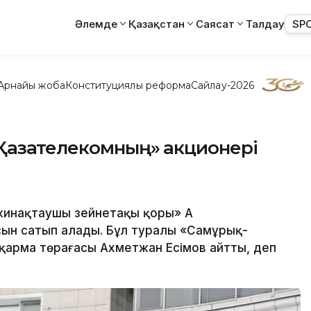
Әлемде
Қазақстан
Саясат
Талдау
SP
Арнайы жоба
Конституциялық реформа
Сайлау-2026
Қазақтелекомның» акционері
жинақтаушы зейнетақы қоры» АҚ
ясын сатып алады. Бұл туралы «Самұрық-
сқарма төрағасы Ахметжан Есімов айтты, деп