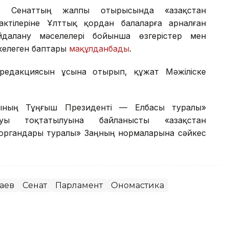
ін Сенаттың жалпы отырысында «Қазақстан
ктілеріне Ұлттық қордан балаларға арналған
далану мәселелері бойынша өзгерістер мен
келеген баптары
мақұлданбады
.
редакциясын ұсына отырып, құжат Мәжіліске
сының Тұңғыш Президенті — Елбасы туралы»
уы тоқтатылуына байланысты «Қазақстан
 органдары туралы» Заңның нормаларына сәйкес
аев
Сенат
Парламент
Ономастика