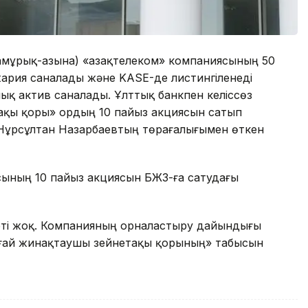
(Самұрық-Қазына) «Қазақтелеком» компаниясының 50
жария саналады және KASE-де листингіленеді
ялық актив саналады. Ұлттық банкпен келіссөз
ақы қоры» Қордың 10 пайыз акциясын сатып
 Нұрсұлтан Назарбаевтың төрағалығымен өткен
сының 10 пайыз акциясын БЖЗҚ-ға сатудағы
жеті жоқ. Компанияның орналастыру дайындығы
ыңғай жинақтаушы зейнетақы қорының» табысын