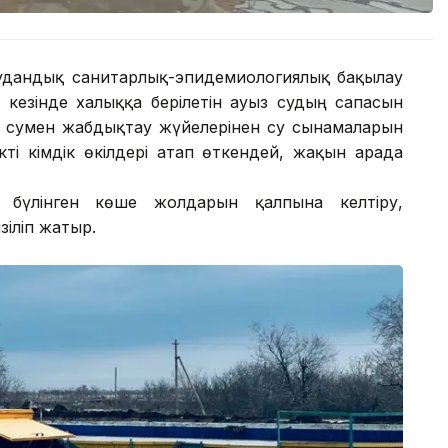
, аудандық санитарлық-эпидемиологиялық бақылау
кезінде халыққа берілетін ауыз судың сапасын
і сумен жабдықтау жүйелерінен су сынамаларын
ті әкімдік өкілдері атап өткендей, жақын арада
 бүлінген көше жолдарын қалпына келтіру,
іліп жатыр.