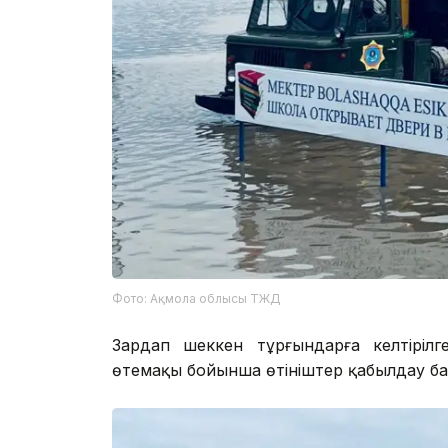
Фото: Ақмола облысы ТЖД
Зардап шеккен тұрғындарға келтіріл
өтемақы бойынша өтініштер қабылдау ба