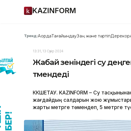
KAZINFORM
Ақорда
Тағайындау
Заң және тәртіп
Дерекқор
Тренд:
13:31, 13 Сәуір 2024
Жабай өзеніндегі су деңг
төмендеді
КӨКШЕТАУ. KAZINFORM – Су тасқынына
жағдайдың салдарын жою жұмыстары ж
жарты метрге төмендеп, 5 метрге түс