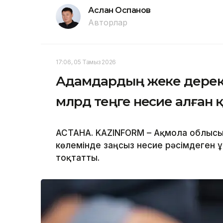
Аслан Оспанов
Авторлар
17:06, 05 Тамыз 2026
Адамдардың жеке дерект
млрд теңге несие алған 
АСТАНА. KAZINFORM – Ақмола облыс
көлемінде заңсыз несие рәсімдеген
тоқтатты.