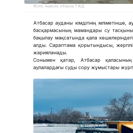
Фото: Ақмола облысы ТЖД
Атбасар ауданы әкімдігінің мәліметінше
басқармасының мамандары су тасқыны 
бақылау мақсатында қала көшелеріндег
алды. Сараптама қорытындысы, жергілік
жарияланады.
Сонымен қатар, Атбасар қаласының
аулалардағы суды сору жұмыстары жүргіз