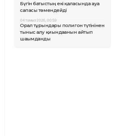
Бүгін батыстың екі қаласында ауа
сапасы төмендейді
04 тамыз 2026, 00:59
Орал тұрғындары полигон түтінінен
тыныс алу қиындағанын айтып
шағымданды