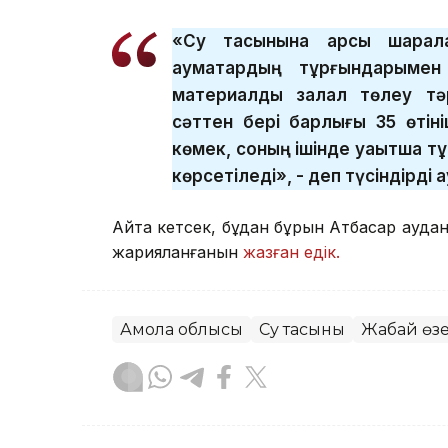
«Су тасқынына қарсы шарала
аумақтардың тұрғындарымен
материалдық залал төлеу тәр
сәттен бері барлығы 35 өтіні
көмек, соның ішінде уақытша тұ
көрсетіледі», - деп түсіндірді а
Айта кетсек, бұдан бұрын Атбасар ауд
жарияланғанын
жазған едік.
Ақмола облысы
Су тасқыны
Жабай өзе