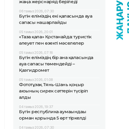
жаңа жерснаряд беріледі
06 тамыз 2026, 07:30
Бүгін еліміздің екі қаласында ауа
сапасы нашарлайды
05 тамыз 2026, 20:01
«Таза қала» Қостанайда: туристік
әлеует пен өзекті мәселелер
05 тамыз 2026, 07:16
Бүгін еліміздің бір ғана қаласында
ауа сапасы төмендейді –
Қазгидромет
05 тамыз 2026, 01:08
Фототұзақ Тянь-Шань қоңыр
аюының сирек сәттерін түсіріп
алды
04 тамыз 2026, 19:37
Бүгін республика аумағындағы
орман қорында 5 өрт тіркелді
04 тамыз 2026, 07:30