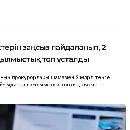
ерін заңсыз пайдаланып, 2
қылмыстық топ ұсталды
ының прокурорлары шамамен 2 млрд теңге
 ұйымдасқан қылмыстық топтың қызметін