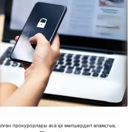
ан прокурорлары аса ірі мөлшердегі алаяқтық