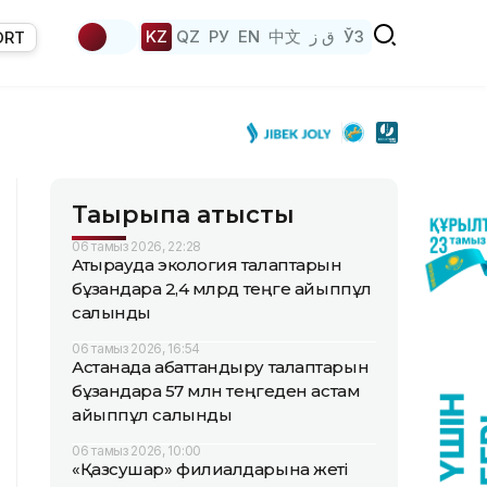
KZ
QZ
РУ
EN
中文
ق ز
ЎЗ
ORT
Тақырыпқа қатысты
06 тамыз 2026, 22:28
Атырауда экология талаптарын
бұзғандарға 2,4 млрд теңге айыппұл
салынды
06 тамыз 2026, 16:54
Астанада абаттандыру талаптарын
бұзғандарға 57 млн теңгеден астам
айыппұл салынды
06 тамыз 2026, 10:00
«Қазсушар» филиалдарына жеті