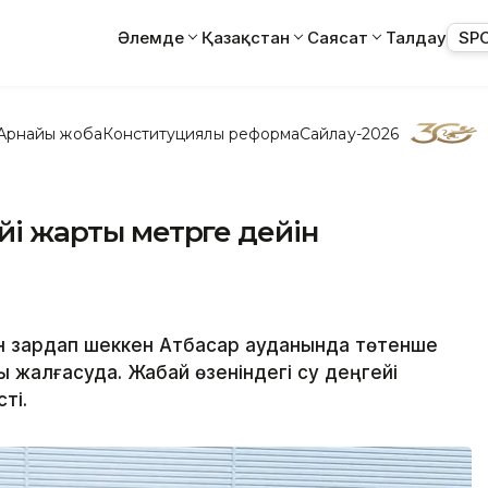
Әлемде
Қазақстан
Саясат
Талдау
SP
Арнайы жоба
Конституциялық реформа
Сайлау-2026
ейі жарты метрге дейін
н зардап шеккен Атбасар ауданында төтенше
алғасуда. Жабай өзеніндегі су деңгейі
ті.