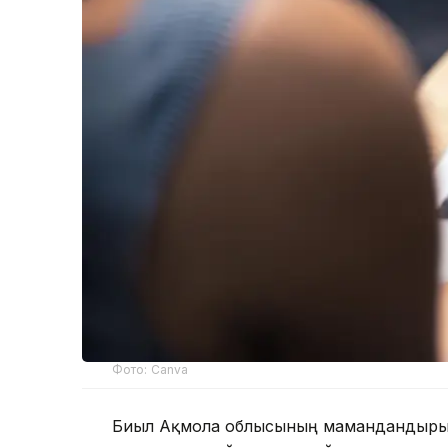
Фото: Canva
Биыл Ақмола облысының мамандандырылғ