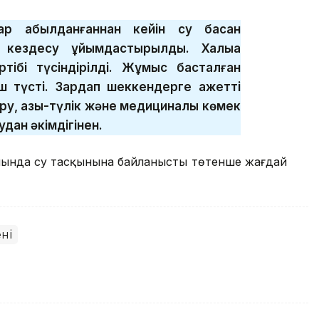
р қабылданғаннан кейін су басқан
 кездесу ұйымдастырылды. Халыққа
тібі түсіндірілді. Жұмыс басталған
ш түсті. Зардап шеккендерге қажетті
ру, азық-түлік және медициналық көмек
удан әкімдігінен.
анында су тасқынына байланысты төтенше жағдай
ні