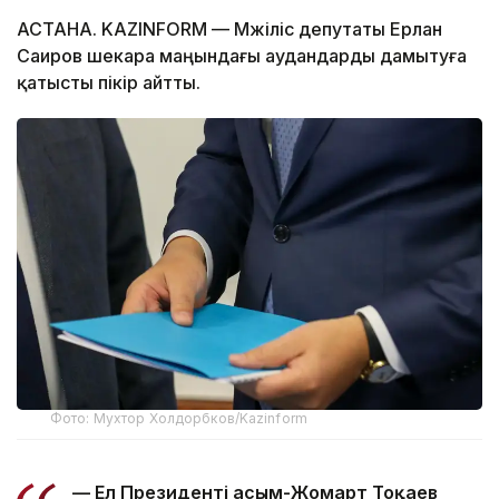
АСТАНА. KAZINFORM — Мәжіліс депутаты Ерлан
Саиров шекара маңындағы аудандарды дамытуға
қатысты пікір айтты.
Фото: Мухтор Холдорбков/Kazinform
— Ел Президенті Қасым-Жомарт Тоқаев