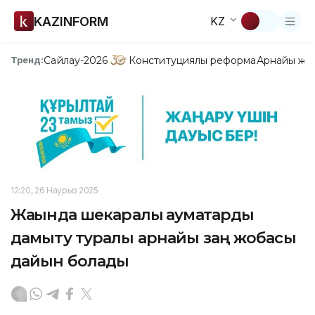
KAZINFORM
KZ
Сайлау-2026
Конституциялық реформа
Арнайы жо
Тренд:
12:20, 26 Наурыз 2025
Жақында шекаралық аумақтарды
дамыту туралы арнайы заң жобасы
дайын болады