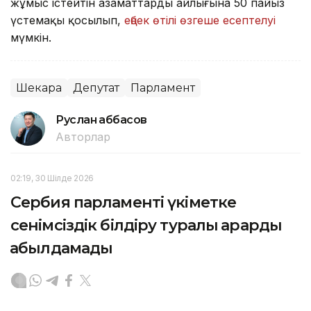
жұмыс істейтін азаматтардың айлығына 50 пайыз
үстемақы қосылып,
еңбек өтілі өзгеше есептелуі
мүмкін.
Шекара
Депутат
Парламент
Руслан Ғаббасов
Авторлар
02:19, 30 Шілде 2026
Сербия парламенті үкіметке
сенімсіздік білдіру туралы қарарды
қабылдамады