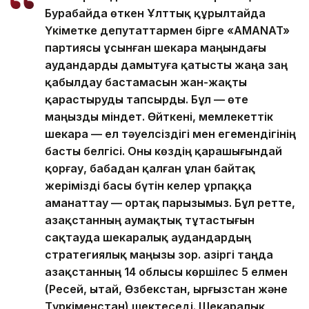
Бурабайда өткен Ұлттық құрылтайда
Үкіметке депутаттармен бірге «AMANAT»
партиясы ұсынған шекара маңындағы
аудандарды дамытуға қатысты жаңа заң
қабылдау бастамасын жан-жақты
қарастыруды тапсырды. Бұл — өте
маңызды міндет. Өйткені, мемлекеттік
шекара — ел тәуелсіздігі мен егемендігінің
басты белгісі. Оны көздің қарашығындай
қорғау, бабадан қалған ұлан байтақ
жерімізді басы бүтін келер ұрпаққа
аманаттау — ортақ парызымыз. Бұл ретте,
Қазақстанның аумақтық тұтастығын
сақтауда шекаралық аудандардың
стратегиялық маңызы зор. Қазіргі таңда
Қазақстанның 14 облысы көршілес 5 елмен
(Ресей, Қытай, Өзбекстан, Қырғызстан және
Түркіменстан) шектеседі. Шекаралық