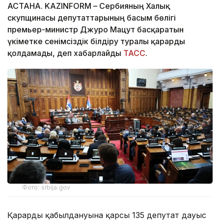
АСТАНА. KAZINFORM – Сербияның Халық
скупщинасы депутаттарының басым бөлігі
премьер-министр Джуро Мацут басқаратын
үкіметке сенімсіздік білдіру туралы қарарды
қолдамады, деп хабарлайды
ТАСС
.
Фото: srbija.gov
Қарардың қабылдануына қарсы 135 депутат дауыс