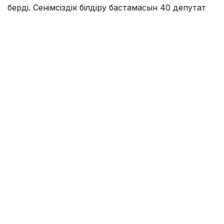
берді. Сенімсіздік білдіру бастамасын 40 депутат
қолдаса, бір депутат қалыс қалды.
Сербияның Халық скупщинасы – елдің бір палаталы
парламенті.
Еске сала кетейік, биыл мамыр айында Белградта
студенттердің наразылық шеруі кезінде жаппай
тәртіпсіздіктер
болған еді
.
Әлем жаңалықтары
Сербия
Парламент
Назым Бөлесова
Авторлар
06:33, 25 Шілде 2026
Жапония парламенті екінші астана