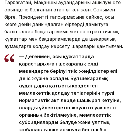
Тарбағатай, Мақаншы аудандарының ашылуы өте
орынды іс болғанын атап өткен жөн. Сонымен
бірге, Президенттің тапсырмасына сәйкес, осы
кезге дейін дайындалған өңірлерді дамытуға
бағытталған бірқатар мемлекеттік стратегиялық
құжаттар мен бағдарламаларда да шекаралық
аумақтарға қолдау көрсету шаралары қамтылған.
— Дегенмен, осы құжаттарда
қарастырылған шекаралық елді
мекендерге берілуі тиіс жеңілдіктер әлі
де іс жүзіне аспады. Бұл шекаралық
аудандарға қатысты көзделген
мемлекеттік қолдау тетіктерінің түрлі
нормативтік актілерде шашырап кетуіне,
оларды үйлестіретін жауапты уәкілетті
органның бекітілмеуіне, мемлекеттік
субсидияларды бөлуде және ұлттық
жобаларды іске асыруда белгілі бір