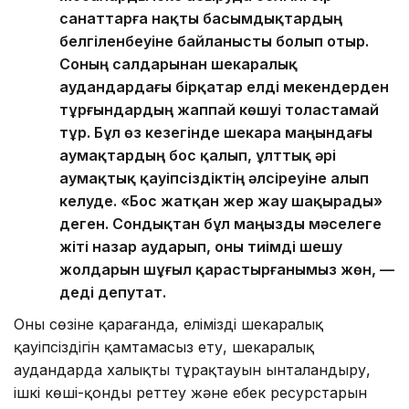
санаттарға нақты басымдықтардың
белгіленбеуіне байланысты болып отыр.
Соның салдарынан шекаралық
аудандардағы бірқатар елді мекендерден
тұрғындардың жаппай көшуі толастамай
тұр. Бұл өз кезегінде шекара маңындағы
аумақтардың бос қалып, ұлттық әрі
аумақтық қауіпсіздіктің әлсіреуіне алып
келуде. «Бос жатқан жер жау шақырады»
деген. Сондықтан бұл маңызды мәселеге
жіті назар аударып, оны тиімді шешу
жолдарын шұғыл қарастырғанымыз жөн, —
деді депутат.
Оның сөзіне қарағанда, еліміздің шекаралық
қауіпсіздігін қамтамасыз ету, шекаралық
аудандарда халықтың тұрақтауын ынталандыру,
ішкі көші-қонды реттеу және еңбек ресурстарын