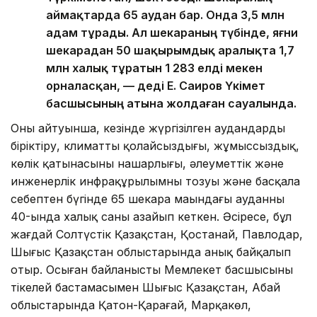
аймақтарда 65 аудан бар. Онда 3,5 млн
адам тұрады. Ал шекараның түбінде, яғни
шекарадан 50 шақырымдық аралықта 1,7
млн халық тұратын 1 283 елді мекен
орналасқан, — деді Е. Саиров Үкімет
басшысының атына жолдаған сауалында.
Оның айтуынша, кезінде жүргізілген аудандарды
біріктіру, климаттың қолайсыздығы, жұмыссыздық,
көлік қатынасының нашарлығы, әлеуметтік және
инженерлік инфрақұрылымның тозуы және басқала
себептен бүгінде 65 шекара маңындағы ауданның
40-ында халық саны азайып кеткен. Әсіресе, бұл
жағдай Солтүстік Қазақстан, Қостанай, Павлодар,
Шығыс Қазақстан облыстарында анық байқалып
отыр. Осыған байланысты Мемлекет басшысының
тікелей бастамасымен Шығыс Қазақстан, Абай
облыстарында Қатон-Қарағай, Марқакөл,