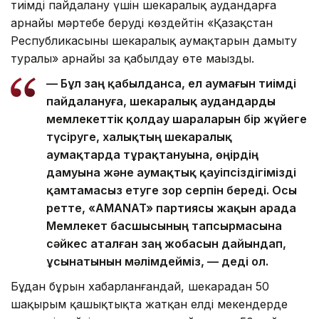
тиімді пайдалану үшін шекаралық аудандарға
арнайы мәртебе беруді көздейтін «Қазақстан
Республикасының шекаралық аумақтарын дамыту
туралы» арнайы заң қабылдау өте маңызды.
— Бұл заң қабылданса, ел аумағын тиімді
пайдалануға, шекаралық аудандарды
мемлекеттік қолдау шараларын бір жүйеге
түсіруге, халықтың шекаралық
аумақтарда тұрақтануына, өңірдің
дамуына және аумақтық қауіпсіздігімізді
қамтамасыз етуге зор серпін береді. Осы
ретте, «AMANAT» партиясы жақын арада
Мемлекет басшысының тапсырмасына
сәйкес аталған заң жобасын дайындап,
ұсынатынын мәлімдейміз, — деді ол.
Бұдан бұрын хабарланғандай, шекарадан 50
шақырым қашықтықта жатқан елді мекендерде