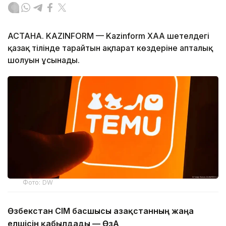
АСТАНА. KAZINFORM — Kazinform ХАА шетелдегі
қазақ тілінде тарайтын ақпарат көздеріне апталық
шолуын ұсынады.
Фото: DW
Өзбекстан СІМ басшысы Қазақстанның жаңа
елшісін қабылдады — ӨзА