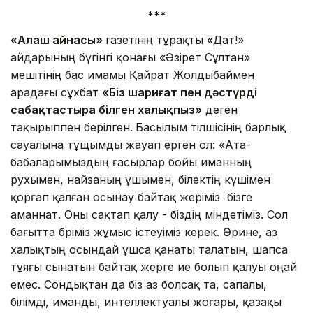
***
«Алаш айнасы»
газетінің тұрақты «Дат!»
айдарының бүгінгі қонағы «Әзірет Сұлтан»
мешітінің бас имамы Қайрат Жолдыбаймен
арадағы сұхбат
«Біз шариғат пен дәстүрді
сабақтастыра білген халықпыз»
деген
тақырыппен берілген.
Басылым тілшісінің барлық
сауалына тұщымды жауап ерген ол: «Ата-
бабаларымыздың ғасырлар бойы иманның
рухымен, найзаның ұшымен, білектің күшімен
қорғап қалған осынау байтақ жеріміз бізге
аманнат. Оны сақтап қалу - біздің міндетіміз. Сол
бағытта бәріміз жұмыс істеуіміз керек. Әрине, аз
халықтың осындай ұшса қанаты талатын, шапса
тұяғы сынатын байтақ жерге ие болып қалуы оңай
емес. Сондықтан да біз аз болсақ та, сапалы,
білімді, иманды, интеллектуалы жоғары, қазақы