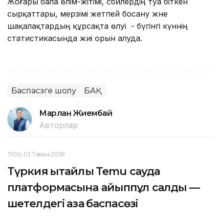
Жоғары бала өлім-жітімі, сәбилердің туа біткен
сырқаттары, мерзімі жетпей босану және
шақалақтардың құрсақта өлуі - бүгінгі күннің
статистикасында жиі орын алуда.
Баспасөзге шолу
БАҚ
Марлан Жиембай
Авторлар
11:00, 02 Тамыз 2026
Түркия қытайлық Temu сауда
платформасына айыппұл салды —
шетелдегі қазақ баспасөзі