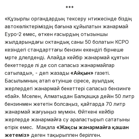
***
«Құзырлы органдардың тексеру нәтижесінде біздің
автокөліктеріміздің бағына құйылатын жанармай
Еуро-2 емес, өткен ғасырдың отызыншы
жылдарындағы октандық саны 50 болатын КСРО
кезіндегі стандарттағы бензин екендігі бірнеше
мәрте дәлелденді. Алайда кейбір жанармай құятын
бекеттерде әлі де сол сапасыз жанармайлар
сатылады», - деп жазады
«Айқын»
газеті.
Басылымның атап өтуінше әсіресе, ауылдық
жерлердегі жанармай бекеттері сапасыз бензинге
«бай». Мәселен, Алматыдан Балқашқа дейін 50 литр
бензинмен жететін болсаңыз, қайтарда 70 литр
жанармай жағуыңыз мүмкін. Өйткені кейбір
жерлерде жанармайға су араластырып сататыны
өтірік емес. Мақала
«Жақсы жанармайға қашан
жетеміз»
деген тақырыппен берілген.