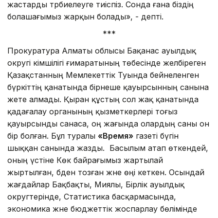
жастарды тәрбиелеуге тиіспіз. Сонда ғана біздің
болашағымыз жарқын болады», - депті.
***
Прокуратура Алматы облысы Бақанас ауылдық
округі әкімшілігі ғимаратының төбесінде желбіреген
Қазақстанның Мемлекеттік Туында бейнеленген
бүркіттің қанатында бірнеше қауырсынның санына
жете алмады. Қыран құстың сол жақ қанатында
қадағалау органының қызметкерлері тоғыз
қауырсынды санаса, оң жағында олардың саны он
бір болған. Бұл туралы
«Время»
газеті бүгін
шыққан санында жазды. Басылым атап өткендей,
оның үстіне Көк байрағымыз жартылай
жыртылған, әбден тозған және өңі кеткен. Осындай
жағдайлар Бақбақты, Миялы, Бірлік ауылдық
округтерінде, Статистика басқармасында,
экономика және бюджеттік жоспарлау бөлімінде