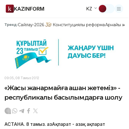
KAZINFORM
KZ
Сайлау-2026
Конституциялық реформа
Арнайы жо
Тренд:
09:05, 08 Тамыз 2012
«Жақсы жанармайға қашан жетеміз» -
республикалық басылымдарға шолу
АСТАНА. 8 тамыз. ҚазАқпарат - Қазақ ақпарат