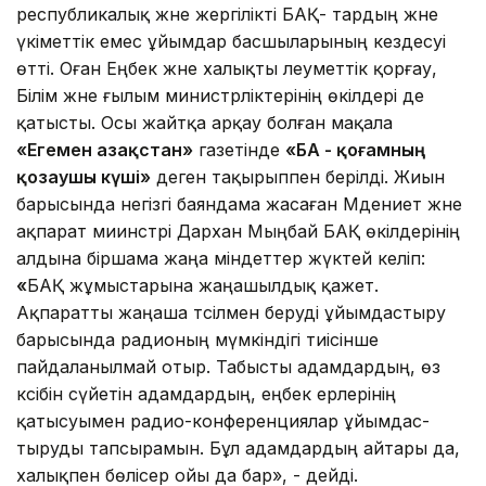
республикалық және жергілікті БАҚ- тардың және
үкіметтік емес ұйымдар басшыларының кездесуі
өтті. Оған Еңбек және халықты әлеуметтік қорғау,
Білім және ғылым министрліктерінің өкілдері де
қатысты. Осы жайтқа арқау болған мақала
«Егемен Қазақстан»
газетінде
«БАҚ - қоғамның
қозаушы күші»
деген тақырыппен берілді. Жиын
барысында негізгі баяндама жасаған Мәдениет және
ақпарат миинстрі Дархан Мыңбай БАҚ өкілдерінің
алдына біршама жаңа міндеттер жүктей келіп:
«
БАҚ жұмыстарына жаңашылдық қажет.
Ақпаратты жаңаша тәсілмен беруді ұйымдастыру
барысында радионың мүмкіндігі тиісінше
пайдаланылмай отыр. Табысты адам­дардың, өз
кәсібін сүйетін адам­дардың, еңбек ерлерінің
қатысуы­мен радио-конференциялар ұйымдас­
тыруды тапсырамын. Бұл адам­дардың айтары да,
халықпен бөлі­сер ойы да бар», - дейді.