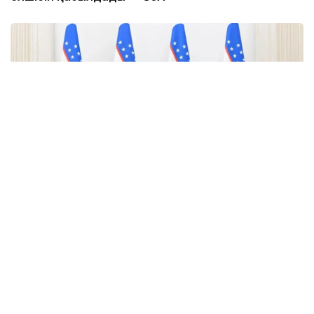
Фото: uza.uz
Қазақстанның Өзбекстандағы жаңадан
тағайындалған Төтенше және Өкілетті Елшісі Ералы
Тоғжанов Ташкентте Өзбекстан Республикасының
Сыртқы істер министрі Бахтиёр Саидовқа сенім