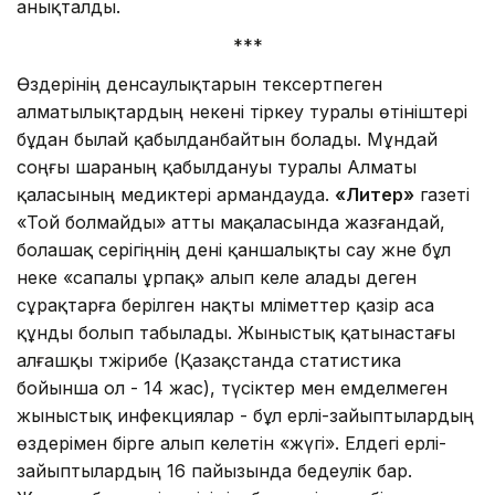
анықталды.
***
Өздерінің денсаулықтарын тексертпеген
алматылықтардың некені тіркеу туралы өтініштері
бұдан былай қабылданбайтын болады. Мұндай
соңғы шараның қабылдануы туралы Алматы
қаласының медиктері армандауда.
«Литер»
газеті
«Той болмайды» атты мақаласында жазғандай,
болашақ серігіңнің дені қаншалықты сау және бұл
неке «сапалы ұрпақ» алып келе алады деген
сұрақтарға берілген нақты мәліметтер қазір аса
құнды болып табылады. Жыныстық қатынастағы
алғашқы тәжірибе (Қазақстанда статистика
бойынша ол - 14 жас), түсіктер мен емделмеген
жыныстық инфекциялар - бұл ерлі-зайыптылардың
өздерімен бірге алып келетін «жүгі». Елдегі ерлі-
зайыптылардың 16 пайызында бедеулік бар.