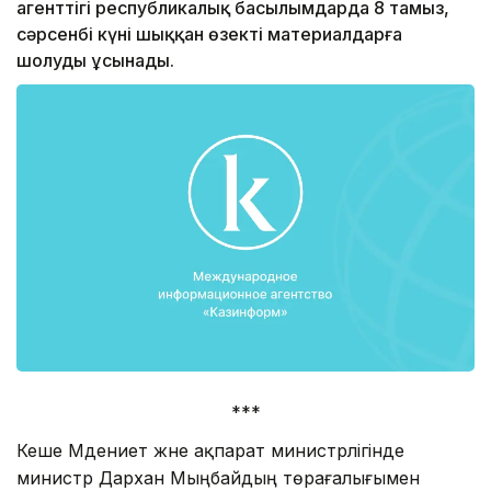
агенттігі республикалық басылымдарда 8 тамыз,
сәрсенбі күні шыққан өзекті материалдарға
шолуды ұсынады.
***
Кеше Мәдениет және ақпарат министрлігінде
министр Дархан Мыңбайдың төрағалығымен