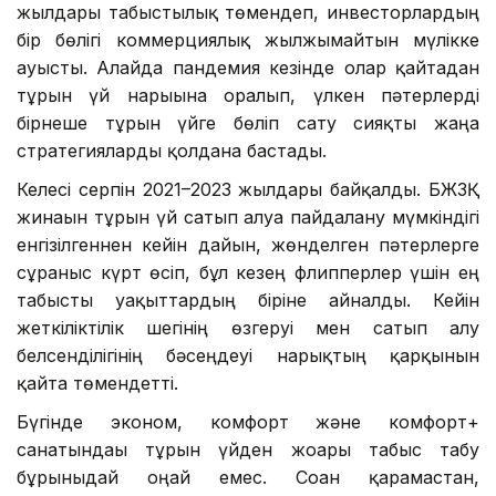
жылдары табыстылық төмендеп, инвесторлардың
бір бөлігі коммерциялық жылжымайтын мүлікке
ауысты. Алайда пандемия кезінде олар қайтадан
тұрғын үй нарығына оралып, үлкен пәтерлерді
бірнеше тұрғын үйге бөліп сату сияқты жаңа
стратегияларды қолдана бастады.
Келесі серпін 2021–2023 жылдары байқалды. БЖЗҚ
жинағын тұрғын үй сатып алуға пайдалану мүмкіндігі
енгізілгеннен кейін дайын, жөнделген пәтерлерге
сұраныс күрт өсіп, бұл кезең флипперлер үшін ең
табысты уақыттардың біріне айналды. Кейін
жеткіліктілік шегінің өзгеруі мен сатып алу
белсенділігінің бәсеңдеуі нарықтың қарқынын
қайта төмендетті.
Бүгінде эконом, комфорт және комфорт+
санатындағы тұрғын үйден жоғары табыс табу
бұрынғыдай оңай емес. Соған қарамастан,