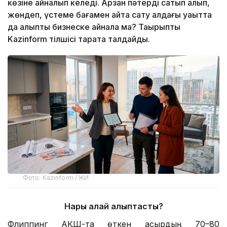
көзіне айналып келеді. Арзан пәтерді сатып алып,
жөндеп, үстеме бағамен қайта сату алдағы уақытта
да қалыпты бизнеске айнала ма? Тақырыпты
Kazinform тілшісі тарқата талдайды.
Фото: Kazinform / ЖИ
Нарық қалай қалыптасты?
Флиппинг АҚШ-та өткен ғасырдың 70–80