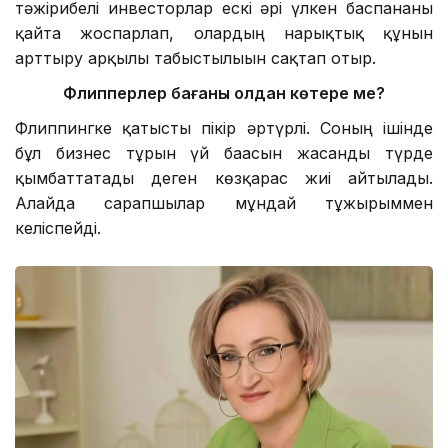
тәжірибелі инвесторлар ескі әрі үлкен баспананы
қайта жоспарлап, олардың нарықтық құнын
арттыру арқылы табыстылығын сақтап отыр.
Флипперлер бағаны қолдан көтере ме?
Флиппингке қатысты пікір әртүрлі. Соның ішінде
бұл бизнес тұрғын үй бағасын жасанды түрде
қымбаттатады деген көзқарас жиі айтылады.
Алайда сарапшылар мұндай тұжырыммен
келіспейді.