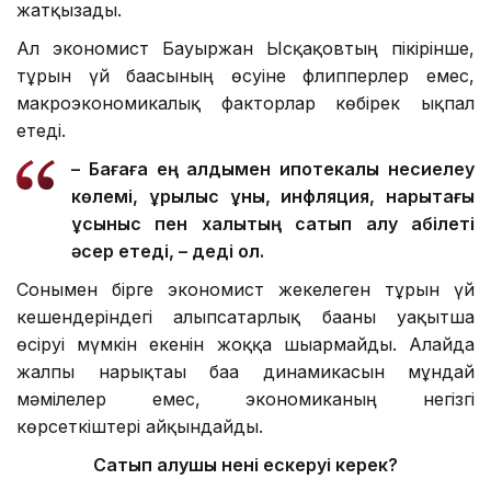
жатқызады.
Ал экономист Бауыржан Ысқақовтың пікірінше,
тұрғын үй бағасының өсуіне флипперлер емес,
макроэкономикалық факторлар көбірек ықпал
етеді.
– Бағаға ең алдымен ипотекалық несиелеу
көлемі, құрылыс құны, инфляция, нарықтағы
ұсыныс
пен
халықтың сатып алу қабілеті
әсер етеді, – деді ол.
Сонымен бірге экономист жекелеген тұрғын үй
кешендеріндегі алыпсатарлық бағаны уақытша
өсіруі мүмкін екенін жоққа шығармайды. Алайда
жалпы нарықтағы баға динамикасын мұндай
мәмілелер емес, экономиканың негізгі
көрсеткіштері айқындайды.
Сатып алушы нені ескеруі керек?