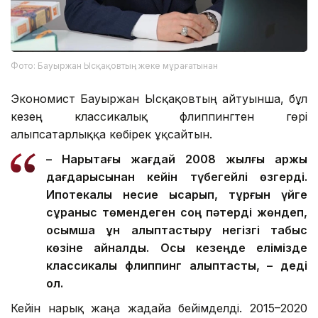
Фото: Бауыржан Ысқақовтың жеке мұрағатынан
Экономист Бауыржан Ысқақовтың айтуынша, бұл
кезең классикалық флиппингтен гөрі
алыпсатарлыққа көбірек ұқсайтын.
– Нарықтағы жағдай 2008 жылғы қаржы
дағдарысынан кейін түбегейлі өзгерді.
Ипотекалық несие қысқарып, тұрғын үйге
сұраныс төмендеген соң пәтерді жөндеп,
қосымша құн қалыптастыру негізгі табыс
көзіне айналды. Осы кезеңде елімізде
классикалық флиппинг қалыптасты, – деді
ол.
Кейін нарық жаңа жағдайға бейімделді. 2015–2020