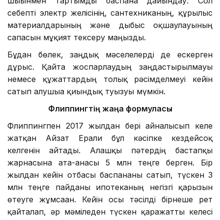
шығынмен тартымды баспана дайындау. Сол
себепті электр желісінің, сантехниканың, құрылыс
материалдарының және дыбыс оқшаулауының
сапасын мұқият тексеру маңызды.
Бұдан бөлек, заңдық мәселелерді де ескерген
дұрыс. Қайта жоспарлаудың заңдастырылмауы
немесе құжаттардың толық рәсімделмеуі кейін
сатып алушыға қиындық туғызуы мүмкін.
Флиппингтің жаңа формуласы
Флиппингпен 2017 жылдан бері айналысып келе
жатқан Айзат Ерғали бұл кәсіпке кездейсоқ
келгенін айтады. Алғашқы пәтердің бастапқы
жарнасына ата-анасы 5 млн теңге берген. Бір
жылдан кейін отбасы баспананы сатып, түскен 3
млн теңге пайданы ипотеканың негізгі қарызын
өтеуге жұмсаған. Кейін осы тәсілді бірнеше рет
қайталап, әр мәміледен түскен қаражатты келесі