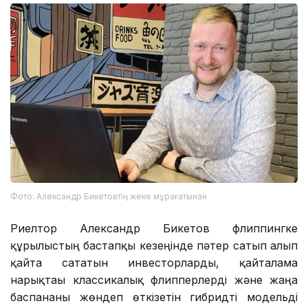
Фото: Александр Бикетовтің жеке мұрағатынан
Риелтор Александр Бикетов флиппингке
құрылыстың бастапқы кезеңінде пәтер сатып алып
қайта сататын инвесторларды, қайталама
нарықтағы классикалық флипперлерді және жаңа
баспананы жөндеп өткізетін гибридті модельді