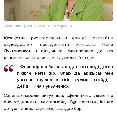
Фото: Нина Лукьяненконың жеке мұрағатынан
Қазақстан риэлторларының өзін-өзі реттейтін
қауымдастығы президентінің кеңесшісі Нина
Лукьяненконың айтуынша, флипперлер де кез
келген инвестор сияқты тәуекелге барады.
– Флипперлер бағаны қолдан көтереді деген
пікірге негіз жоқ. Олар да қаржысы мен
уақытын тәуекелге тігіп жұмыс істейді, –
дейді Нина Лукьяненко.
Сарапшылардың айтуынша, «флиппинг» ұғымы бір
ғана модельмен шектелмейді. Бұл бағыттың ішінде
әртүрлі инвестициялық тәсілдер бар.