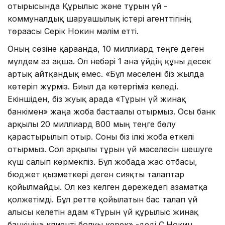
отырысында Құрылыс және тұрғын үй -
коммуналдық шаруашылық істері агенттігінің
төрағасы Серік Нокин мәлім етті.
Оның сөзіне қарағанда, 10 миллиард теңге деген
мүлдем аз ақша. Ол небәрі 1 ғана үйдің құны десек
артық айтқандық емес. «Бұл мәселені біз жылда
көтеріп жүрміз. Биыл да көтергіміз келеді.
Екіншіден, біз жуық арада «Тұрғын үй жинақ
банкімен» жаңа жоба бастағалы отырмыз. Осы банк
арқылы 20 миллиард 800 мың теңге бөлу
қарастырылып отыр. Соны біз ілкі жоба еткелі
отырмыз. Сол арқылы тұрғын үй мәселесін шешуге
күш салып көрмекпіз. Бұл жобада жас отбасы,
бюджет қызметкері деген сияқты талаптар
қойылмайды. Ол кез келген дәрежедегі азаматқа
қолжетімді. Бұл ретте қойылатын бас талап үй
алғысы келетін адам «Тұрғын үй құрылыс жинақ
банкінің» клиенті болуы керек»,-деді С.Нокин.