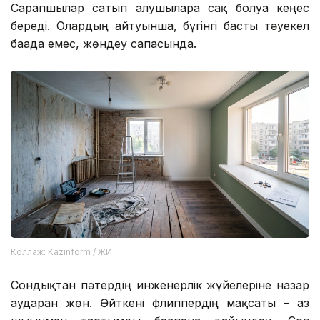
Сарапшылар сатып алушыларға сақ болуға кеңес
береді. Олардың айтуынша, бүгінгі басты тәуекел
бағада емес, жөндеу сапасында.
Коллаж: Kazinform / ЖИ
Сондықтан пәтердің инженерлік жүйелеріне назар
аударған жөн. Өйткені флиппердің мақсаты – аз