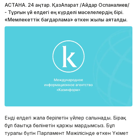
АСТАНА. 24 қаңтар. ҚазАқпарат /Айдар Оспаналиев/
- Тұрғын үй елдегі ең күрделі мәселелердің бірі.
«Мемлекеттік бағдарлама» өткен жылы аяқталды.
Енді елдегі жалға берілетін үйлер салынады. Бірақ
бұл бағытқа бөлінетін қаржы мардымсыз. Бұл
туралы бүгін Парламент Мәжілісінде өткен Үкімет