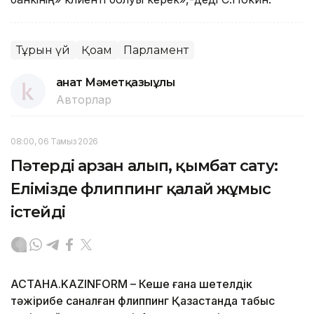
Тұрғын үй
Қоғам
Парламент
Қанат Мәметқазыұлы
Авторлар
08:00, 06 Тамыз 2026
Пәтерді арзан алып, қымбат сату:
Елімізде флиппинг қалай жұмыс
істейді
АСТАНА.KAZINFORM – Кеше ғана шетелдік
тәжірибе саналған флиппинг Қазақстанда табыс