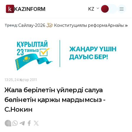
KAZINFORM
KZ
Сайлау-2026
Конституциялық реформа
Арнайы жо
Тренд:
13:25, 24 Қаңтар 2011
Жалға берілетін үйлерді салуға
бөлінетін қаржы мардымсыз -
С.Нокин