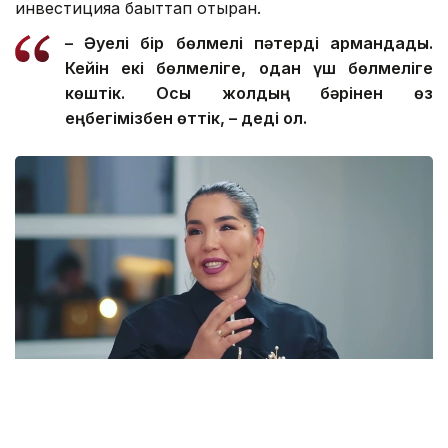
инвестицияға бағыттап отырған.
– Әуелі бір бөлмелі пәтерді армандадық.
Кейін екі бөлмеліге, одан үш бөлмеліге
көштік. Осы жолдың бәрінен өз
еңбегімізбен өттік, – деді ол.
Фото: видеодан скрин