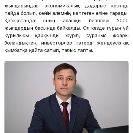
жылдарындағы экономикалық дағдарыс кезінде
пайда болып, кейін әлемнің көптеген еліне тарады.
Қазақстанда оның алғашқы белгілері 2000
жылдардың басында байқалды. Ол кезде тұрғын үй
құрылысы қарқынды жүріп, сұраныс жоғары
болғандықтан, инвесторлар пәтерді жөндеусіз-ақ
қымбатқа қайта сатып, табыс тапты.