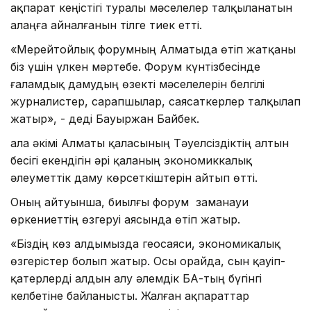
ақпарат кеңістігі туралы мәселелер талқыланатын
алаңға айналғанын тілге тиек етті.
«Мерейтойлық форумның Алматыда өтіп жатқаны
біз үшін үлкен мәртебе. Форум күнтізбесінде
ғаламдық дамудың өзекті мәселелерін белгілі
журналистер, сарапшылар, саясаткерлер талқылап
жатыр», - деді Бауыржан Байбек.
Қала әкімі Алматы қаласының Тәуелсіздіктің алтын
бесігі екендігін әрі қаланың экономиккалық
әлеуметтік даму көрсеткіштерін айтып өтті.
Оның айтуынша, биылғы форум заманауи
өркениеттің өзгеруі аясында өтіп жатыр.
«Біздің көз алдымызда геосаяси, экономикалық
өзгерістер болып жатыр. Осы орайда, сын қауіп-
қатерлерді алдын алу әлемдік БАҚ-тың бүгінгі
келбетіне байланысты. Жалған ақпараттар