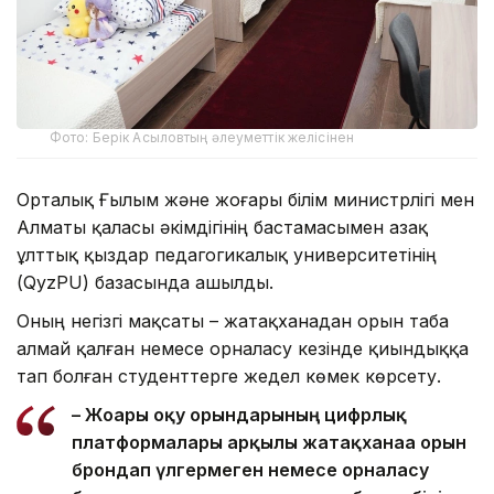
Фото: Берік Асыловтың әлеуметтік желісінен
Орталық Ғылым және жоғары білім министрлігі мен
Алматы қаласы әкімдігінің бастамасымен Қазақ
ұлттық қыздар педагогикалық университетінің
(QyzPU) базасында ашылды.
Оның негізгі мақсаты – жатақханадан орын таба
алмай қалған немесе орналасу кезінде қиындыққа
тап болған студенттерге жедел көмек көрсету.
– Жоғары оқу орындарының цифрлық
платформалары арқылы жатақханаға орын
брондап үлгермеген немесе орналасу