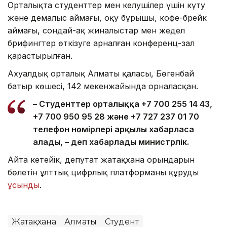
Орталықта студенттер мен келушілер үшін күту
және демалыс аймағы, оқу бұрышы, кофе-брейк
аймағы, сондай-ақ жиналыстар мен жедел
брифингтер өткізуге арналған конференц-зал
қарастырылған.
Ахуалдық орталық Алматы қаласы, Бөгенбай
батыр көшесі, 142 мекенжайында орналасқан.
– Студенттер орталыққа +7 700 255 14 43,
+7 700 950 95 28 және +7 727 237 01 70
телефон нөмірлері арқылы хабарласа
алады, – деп хабарлады министрлік.
Айта кетейік, депутат жатақхана орындарын
бөлетін ұлттық цифрлық платформаны құруды
ұсынды
.
Жатақхана
Алматы
Студент