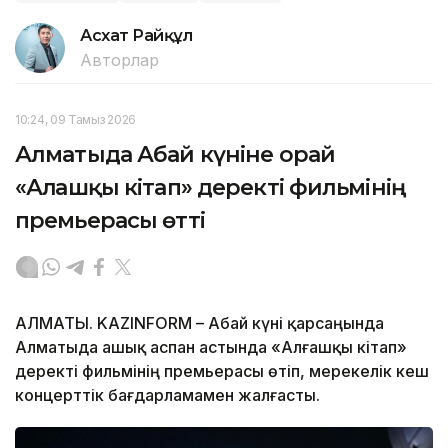
Асхат Райқұл
Авторлар
10:24, 09 Тамыз 2026
Алматыда Абай күніне орай
«Алғашқы кітап» деректі фильмінің
премьерасы өтті
АЛМАТЫ. KAZINFORM – Абай күні қарсаңында
Алматыда ашық аспан астында «Алғашқы кітап»
деректі фильмінің премьерасы өтіп, мерекелік кеш
концерттік бағдарламамен жалғасты.