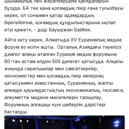
шынайылық пен жауапкершілік қағидаларын
бұзуда. БАҚ тек қана қоғамдық пікір ғана туғызбауы
керек, ол сонымен қатар адамдардың
бірегейлігіне, қоғамдық құндылықтарына ықпал
етуі қажет», - деді Бауыржан Байбек.
Айта кету керек, Алматыда XV Еуразиялық медиа
форум өз есігін ашты. Орталық Азиядағы тәуелсіз
диалог алаңы аталған Еуразия медиа форумына
60-тан астам елден 500 делегет қатысуда. Алқалы
жиында сарапшылар мен саясаткерлер,
экономистер мен қоғамдық пікір иелерінің
қатысуымен Қазақстанның, Еуразияның, жалпы
әлемдік қауымдастықтың экономикалық, геосаяси,
әлеуметтік мәдени мәселелерін талқылау.
Форумның алғашқы күні шеберлік дәрістері
басталды.