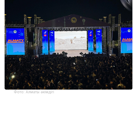
Фото: Алматы әкімдігі
Қазақстан Республикасы Мәдениет және ақпарат
министрлігінің тапсырысымен, Ұлттық киноны
қолдау мемлекеттік орталығының қолдауымен
түсірілген «Алғашқы кітап» деректі фильмін