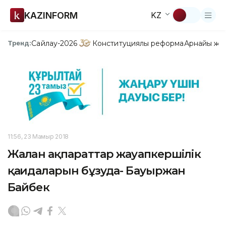
KAZINFORM
KZ
Сайлау-2026
Конституциялық реформа
Арнайы жо
Тренд:
11:56, 23 Мамыр 2018
Жалған ақпараттар жауапкершілік
қағидаларын бұзуда- Бауыржан
Байбек