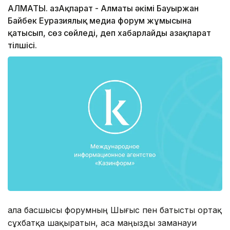
АЛМАТЫ. ҚазАқпарат - Алматы әкімі Бауыржан
Байбек Еуразиялық медиа форум жұмысына
қатысып, сөз сөйледі, деп хабарлайды Қазақпарат
тілшісі.
Қала басшысы форумның Шығыс пен батысты ортақ
сұхбатқа шақыратын, аса маңызды заманауи