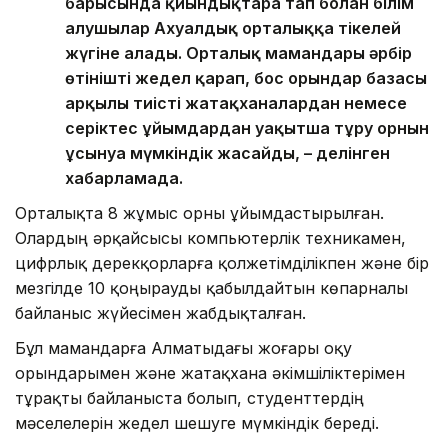
барысында қиындықтарға тап болған білім
алушылар Ахуалдық орталыққа тікелей
жүгіне алады. Орталық мамандары әрбір
өтінішті жедел қарап, бос орындар базасы
арқылы тиісті жатақханалардан немесе
серіктес ұйымдардан уақытша тұру орнын
ұсынуға мүмкіндік жасайды, – делінген
хабарламада.
Орталықта 8 жұмыс орны ұйымдастырылған.
Олардың әрқайсысы компьютерлік техникамен,
цифрлық дерекқорларға қолжетімділікпен және бір
мезгілде 10 қоңырауды қабылдайтын көпарналы
байланыс жүйесімен жабдықталған.
Бұл мамандарға Алматыдағы жоғары оқу
орындарымен және жатақхана әкімшіліктерімен
тұрақты байланыста болып, студенттердің
мәселелерін жедел шешуге мүмкіндік береді.