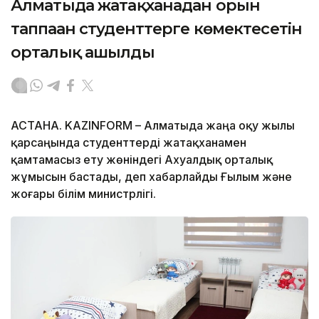
Алматыда жатақханадан орын
таппаған студенттерге көмектесетін
орталық ашылды
АСТАНА. KAZINFORM – Алматыда жаңа оқу жылы
қарсаңында студенттерді жатақханамен
қамтамасыз ету жөніндегі Ахуалдық орталық
жұмысын бастады, деп хабарлайды Ғылым және
жоғары білім министрлігі.