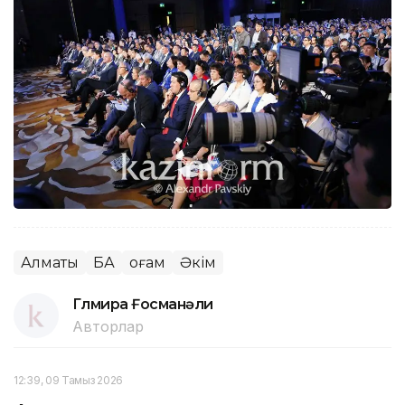
Алматы
БАҚ
Қоғам
Әкім
Гүлмира Ғосманәли
Авторлар
12:39, 09 Тамыз 2026