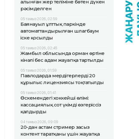
алынған жер теліміне бөтен дүкен
рәсімделген
05 тамыз 2026, 02:59
Баянауыл ұлттық паркінде
автоматтандырылған шлагбаум
іске қосылды
05 тамыз 2026, 02:45
Жамбыл облысында орман өртіне
кінәлі бес адам жауапқа тартылды
05 тамыз 2026, 01:59
Павлодарда мердігерлердің 20
құрылыс лицензиясы тоқтатылды
05 тамыз 2026, 01:41
Өскемендегі хоккейші өлімі:
кассациялық сот үкімді өзгеріссіз
қалдырды
04 тамыз 2026, 09:09
20-дан астам стример заңсыз
контент таратқаны үшін жауапқа