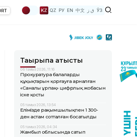
KZ
QZ
РУ
EN
中文
ق ز
ЎЗ
ORT
Тақырыпқа қатысты
06 тамыз 2026, 11:16
Прокуратура балалардың
құқықтарын қорғауға арналған
«Саналы ұрпақ» цифрлық жобасын
іске қосты
05 тамыз 2026, 13:54
Елімізде рақымшылықпен 1 300-
ден астам сотталған босатылды
05 тамыз 2026, 04:34
Жамбыл облысында сатып