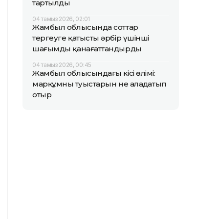
тартылды
04 тамыз 2026, 02:01
Жамбыл облысында соттар
тергеуге қатысты әрбір үшінші
шағымды қанағаттандырды
04 тамыз 2026, 00:45
Жамбыл облысындағы кісі өлімі:
марқұмның туыстарын не алаңдатып
отыр