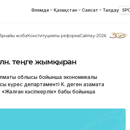
Әлемде
Қазақстан
Саясат
Талдау
SP
Арнайы жоба
Конституциялық реформа
Сайлау-2026
лн. теңге жымқырған
 Алматы облысы бойынша экономикалық
рсы күрес департаменті К. деген азаматқа
ы «Жалған кәсіпкерлік» бабы бойынша