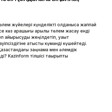
лем жүйелері күнделікті қолданысқа жаппай
месе көз қарашығы арқылы төлем жасау енді
еп айырысуды жеңілдетіп, уақыт
уіпсіздігіне қатысты күмәнді күшейтеді.
Қазақстандағы заңнама мен әлемдік
і? Kazinform тілшісі тақырыпты