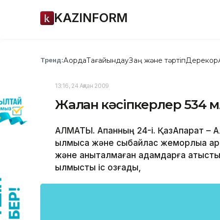
KAZINFORM
Ақорда
Тағайындау
Заң және тәртіп
Дерекқор
Тренд:
13:16, 24 Ақпан 2009
Жалған кәсіпкерлер 534 м
АЛМАТЫ. Ақпанның 24-і. ҚазАқпарат –
қылмысқа және сыбайлас жемқорлыққа қа
және анықталмаған адамдарға қатыст
қылмыстық іс қозғады,