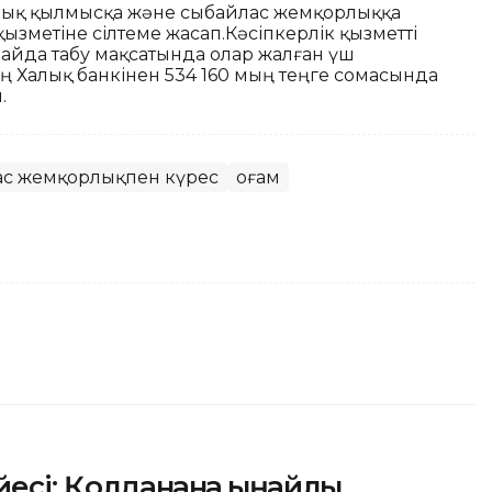
алық қылмысқа және сыбайлас жемқорлыққа
ызметіне сілтеме жасап.Кәсіпкерлік қызметті
пайда табу мақсатында олар жалған үш
ң Халық банкінен 534 160 мың теңге сомасында
.
с жемқорлықпен күрес
Қоғам
і: Қолданғанға ыңғайлы,