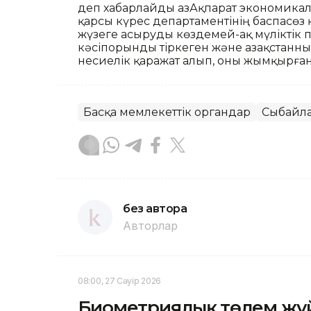
деп хабарлайды ҚазАқпарат экономик
қарсы күрес департаментінің баспасөз қ
жүзеге асыруды көздемей-ақ мүліктік 
кәсіпорынды тіркеген және Қазақстанны
несиелік қаражат алып, оны жымқырған
Басқа мемлекеттік органдар
Сыбайла
без автора
Авторлар
08:00, 27 Сәуір 2026
Биометриялық төлем жүйес