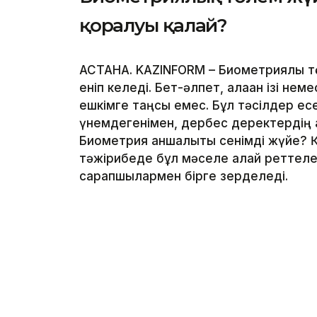
қорғалуы қалай?
АСТАНА. KAZINFORM – Биометриялық тө
еніп келеді. Бет-әлпет, алақан ізі не
ешкімге таңсық емес. Бұл тәсілдер ес
үнемдегенімен, дербес деректердің қа
Биометрия қаншалықты сенімді жүйе? 
тәжірибеде бұл мәселе қалай реттелед
сарапшылармен бірге зерделеді.