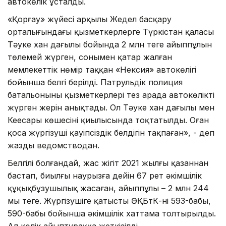
автокөлік ұсталды.
«Қорғау» жүйесі арқылы Жедел басқару
орталығындағы қызметкерлерге Түркістан қаласы
Тәуке хан даңғылы бойында 2 млн теңге айыппұлын
төлемей жүрген, сонымен қатар жалған
мемлекеттік нөмір таққан «Нексия» автокөлігі
бойынша белгі берілді. Патрульдік полиция
батальонының қызметкерлері тез арада автокөліктің
жүрген жерін анықтады. Ол Тәуке хан даңғылы мен
Кеңесары көшесінің қиылысында тоқтатылды. Оған
қоса жүргізуші қауіпсіздік белдігін тақпаған», - деп
жазды ведомстводан.
Белгілі болғандай, жас жігіт 2021 жылғы қазаннан
бастап, биылғы наурызға дейін 67 рет әкімшілік
құқықбұзушылық жасаған, айыппұлы – 2 млн 244
мың теңге. Жүргізушіге қатысты ӘҚБтК-нің 593-бабы,
590-бабы бойынша әкімшілік хаттама толтырылды.
Ал көлік айыптұраққа жеткізілді.