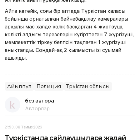
Айта кетейік, соңғы бір аптада Түркістан қаласы
бойынша орнатылған бейнебақылау камералары
арқылы мас халде көлік басқарған 4 жүргізуші,
көліктің алдыңғы терезелерін күңгірттеген 7 жүргізуші,
мемлекеттік тіркеу белгісін тақпаған 1 жүргізуші
анықталды. Сондай-ақ 2 қылмыстың ізі суымай
ашылды.
Айыппұл
Полиция
Түркістан облысы
без автора
Авторлар
21:53, 08 Тамыз 2026
Түркістанда сайлаушыларға жағдай