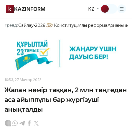
KAZINFORM
KZ
Сайлау-2026
Конституциялық реформа
Арнайы жо
Тренд:
10:53, 27 Мамыр 2022
Жалған нөмір таққан, 2 млн теңгеден
аса айыппұлы бар жүргізуші
анықталды