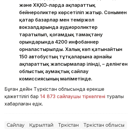
және ХҚКО-ларда ақпараттық
бейнероликтер көрсетіліп жатыр. Сонымен
қатар базарлар мен теміржол
вокзалдарында аудиороликтер
таратылып, қоғамдық тамақтану
орындарында 4200 инфобаннер
орналастырылды. Халық көп қатынайтын
150 автобустың тұтқаларына арнайы
ақпараттық жапсырмалар ілінді, – делінген
облыстық аумақтық сайлау
комиссиясының мәліметінде.
Бұған дейін Түркістан облысында ерекше
қажеттілігі бар
14 873 сайлаушы тіркелгені
туралы
хабарлаған едік.
Сайлау
Құрылтай
Түркістан
Түркістан облысы