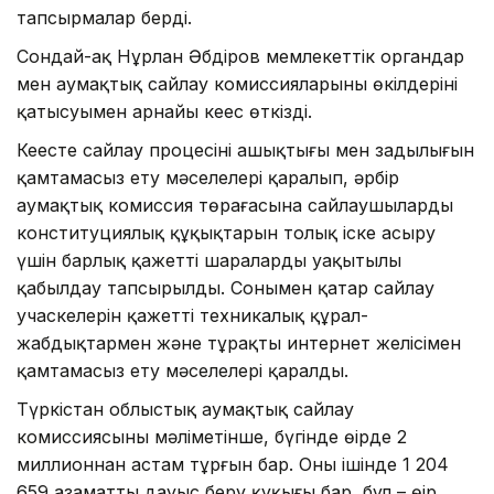
тапсырмалар берді.
Сондай-ақ Нұрлан Әбдіров мемлекеттік органдар
мен аумақтық сайлау комиссияларының өкілдерінің
қатысуымен арнайы кеңес өткізді.
Кеңесте сайлау процесінің ашықтығы мен заңдылығын
қамтамасыз ету мәселелері қаралып, әрбір
аумақтық комиссия төрағасына сайлаушылардың
конституциялық құқықтарын толық іске асыру
үшін барлық қажетті шараларды уақытылы
қабылдау тапсырылды. Сонымен қатар сайлау
учаскелерін қажетті техникалық құрал-
жабдықтармен және тұрақты интернет желісімен
қамтамасыз ету мәселелері қаралды.
Түркістан облыстық аумақтық сайлау
комиссиясының мәліметінше, бүгінде өңірде 2
миллионнан астам тұрғын бар. Оның ішінде 1 204
659 азаматтың дауыс беру құқығы бар, бұл – өңір