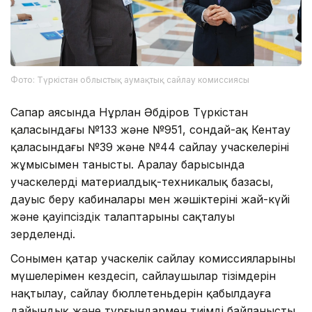
Фото: Түркістан облыстық аумақтық сайлау комиссиясы
Сапар аясында Нұрлан Әбдіров Түркістан
қаласындағы №133 және №951, сондай-ақ Кентау
қаласындағы №39 және №44 сайлау учаскелерінің
жұмысымен танысты. Аралау барысында
учаскелердің материалдық-техникалық базасы,
дауыс беру кабиналары мен жәшіктерінің жай-күйі
және қауіпсіздік талаптарының сақталуы
зерделенді.
Сонымен қатар учаскелік сайлау комиссияларының
мүшелерімен кездесіп, сайлаушылар тізімдерін
нақтылау, сайлау бюллетеньдерін қабылдауға
дайындық және тұрғындармен тиімді байланысты