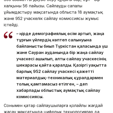
халқының 56 пайызы. Сайлауды сапалы
ұйымдастыру мақсатында облыста 18 аумақтық
және 952 учаскелік сайлау комиссиясы жұмыс
істейді.
– Өңірде демографиялық өсім артып, жаңа
тұрғын үйлердің көптеп салынуына
байланысты биыл Түркістан қаласында үш
және Сауран ауданында бір жаңа сайлау
учаскесі ашылып, алты сайлау учаскесінің
шекарасы қайта қаралды. Қазіргі уақытта
барлық 952 сайлау учаскесі қажетті
материалдық-техникалық құралдармен
толық қамтамасыз етілген, – деп
хабарлады облыстық аумақтық сайлау
комиссиясы.
Сонымен қатар сайлаушыларға қолайлы жағдай
жасау мақсатында цифрлық технологиялар да