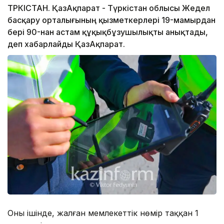
ТҮРКІСТАН. ҚазАқпарат - Түркістан облысы Жедел
басқару орталығының қызметкерлері 19-мамырдан
бері 90-нан астам құқықбұзушылықты анықтады,
деп хабарлайды ҚазАқпарат.
Оның ішінде, жалған мемлекеттік нөмір таққан 1