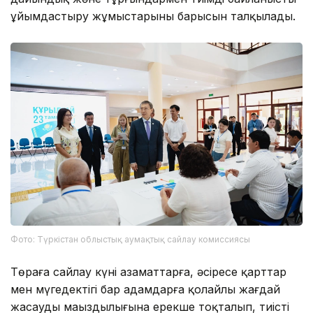
ұйымдастыру жұмыстарының барысын талқылады.
Фото: Түркістан облыстық аумақтық сайлау комиссиясы
Төраға сайлау күні азаматтарға, әсіресе қарттар
мен мүгедектігі бар адамдарға қолайлы жағдай
жасаудың маңыздылығына ерекше тоқталып, тиісті