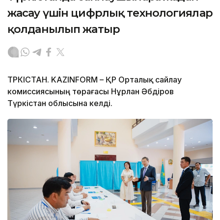
жасау үшін цифрлық технологиялар
қолданылып жатыр
ТҮРКІСТАН. KAZINFORM – ҚР Орталық сайлау
комиссиясының төрағасы Нұрлан Әбдіров
Түркістан облысына келді.