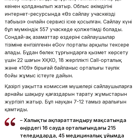
кеңінен қолданылып жатыр. Облыс әкімдігінің
интернет-ресурсында «Өз сайлау учаскеңізді
табыңыз» онлайн сервисі іске қосылған. Сайлау күні
бұл мүмкіндік 557 учаскеде қолжетімді болады.
Сондай-ақ азаматтар өздерінің сайлаушылар
тізіміне енгізілгенін eGov порталы арқылы тексере
алады. Бұдан бөлек тұрғындарға қызмет көрсету
үшін 22 шағын ХҚКО, 18 жергілікті Call-орталық
және «109» бірыңғай байланыс орталығы тәулік
бойы жұмыс істеуге дайын.
Қазіргі уақытта комиссия мүшелері сайлаушыларға
арнайы шақыру қағаздарын тарату жұмыстарын
жүргізіп жатыр. Бұл науқан 7-12 тамыз аралығын
қамтиды.
– Халықты ақпараттандыру мақсатында
өңірдегі 16 сауда орталығындағы 215
теледидарда, 45 медициналық ұйымда