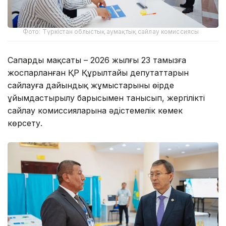
Фото: Түркістан облыстық аумақтық сайлау комиссиясы
Сапардың мақсаты – 2026 жылғы 23 тамызға
жоспарланған ҚР Құрылтайы депутаттарын
сайлауға дайындық жұмыстарының өңірде
ұйымдастырылу барысымен танысып, жергілікті
сайлау комиссияларына әдістемелік көмек
көрсету.