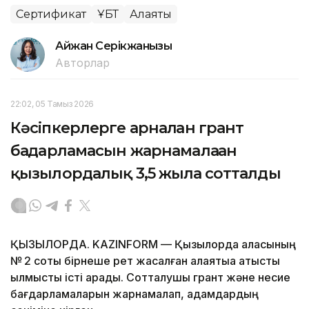
Сертификат
ҰБТ
Алаяқтық
Айжан Серікжанқызы
Авторлар
22:02, 05 Тамыз 2026
Кәсіпкерлерге арналған грант
бағдарламасын жарнамалаған
қызылордалық 3,5 жылға сотталды
ҚЫЗЫЛОРДА. KAZINFORM — Қызылорда қаласының
№ 2 соты бірнеше рет жасалған алаяқтыққа қатысты
қылмыстық істі қарады. Сотталушы грант және несие
бағдарламаларын жарнамалап, адамдардың