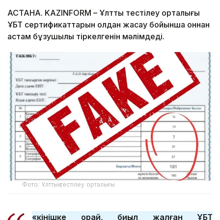
АСТАНА. KAZINFORM – Ұлттық тестілеу орталығы
ҰБТ сертификаттарын қолдан жасау бойынша оннан
астам бұзушылық тіркелгенін мәлімдеді.
Фото: Ұлттық тестілеу орталығы
«Өкінішке орай, биыл жалған ҰБТ