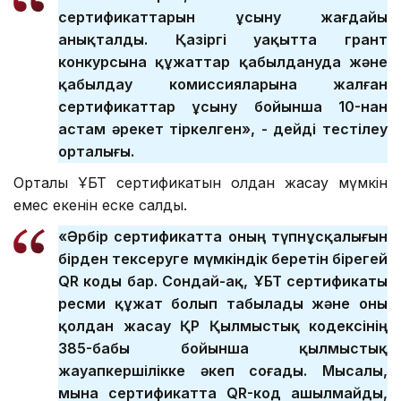
сертификаттарын ұсыну жағдайы
анықталды. Қазіргі уақытта грант
конкурсына құжаттар қабылдануда және
қабылдау комиссияларына жалған
сертификаттар ұсыну бойынша 10-нан
астам әрекет тіркелген», - дейді тестілеу
орталығы.
Орталық ҰБТ сертификатын қолдан жасау мүмкін
емес екенін еске салды.
«Әрбір сертификатта оның түпнұсқалығын
бірден тексеруге мүмкіндік беретін бірегей
QR коды бар. Сондай-ақ, ҰБТ сертификаты
ресми құжат болып табылады және оны
қолдан жасау ҚР Қылмыстық кодексінің
385-бабы бойынша қылмыстық
жауапкершілікке әкеп соғады. Мысалы,
мына сертификатта QR-код ашылмайды,