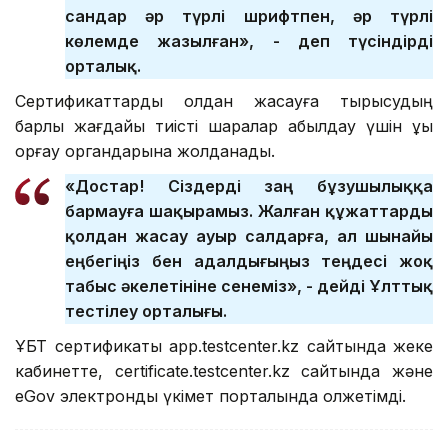
сандар әр түрлі шрифтпен, әр түрлі
көлемде жазылған», - деп түсіндірді
орталық.
Сертификаттарды қолдан жасауға тырысудың
барлық жағдайы тиісті шаралар қабылдау үшін құқық
қорғау органдарына жолданады.
«Достар! Сіздерді заң бұзушылыққа
бармауға шақырамыз. Жалған құжаттарды
қолдан жасау ауыр салдарға, ал шынайы
еңбегіңіз бен адалдығыңыз теңдесі жоқ
табыс әкелетініне сенеміз», - дейді Ұлттық
тестілеу орталығы.
ҰБТ сертификаты app.testcenter.kz сайтында жеке
кабинетте, certificate.testcenter.kz сайтында және
eGov электрондық үкімет порталында қолжетімді.