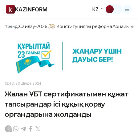
KAZINFORM
KZ
Сайлау-2026
Конституциялық реформа
Арнайы жо
Тренд:
12:43, 23 Шілде 2024
Жалған ҰБТ сертификатымен құжат
тапсырғандар ісі құқық қорғау
органдарына жолданды