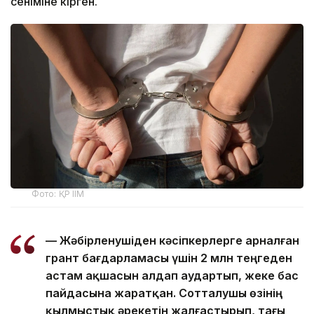
сеніміне кірген.
Фото: ҚР ІІМ
— Жәбірленушіден кәсіпкерлерге арналған
грант бағдарламасы үшін 2 млн теңгеден
астам ақшасын алдап аудартып, жеке бас
пайдасына жаратқан. Сотталушы өзінің
қылмыстық әрекетін жалғастырып, тағы