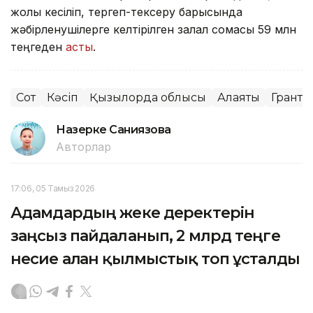
жолы кесіліп, тергеп-тексеру барысында
жәбірленушілерге келтірілген залал сомасы 59 млн
теңгеден
асты
.
Сот
Кәсіп
Қызылорда облысы
Алаяқтық
Грант
Назерке Саниязова
Авторлар
17:06, 05 Тамыз 2026
Адамдардың жеке деректерін
заңсыз пайдаланып, 2 млрд теңге
несие алған қылмыстық топ ұсталды