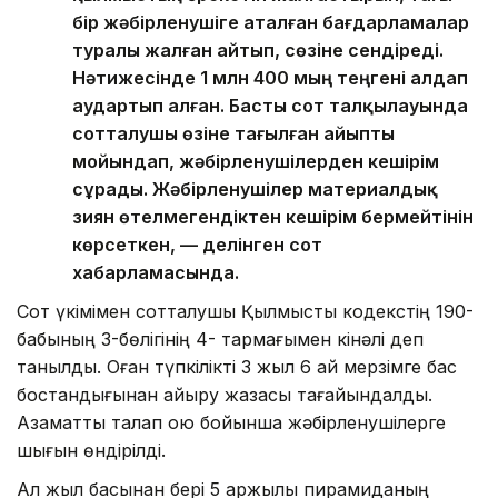
бір жәбірленушіге аталған бағдарламалар
туралы жалған айтып, сөзіне сендіреді.
Нәтижесінде 1 млн 400 мың теңгені алдап
аудартып алған. Басты сот талқылауында
сотталушы өзіне тағылған айыпты
мойындап, жәбірленушілерден кешірім
сұрады. Жәбірленушілер материалдық
зиян өтелмегендіктен кешірім бермейтінін
көрсеткен, — делінген сот
хабарламасында.
Сот үкімімен сотталушы Қылмыстық кодекстің 190-
бабының 3-бөлігінің 4- тармағымен кінәлі деп
танылды. Оған түпкілікті 3 жыл 6 ай мерзімге бас
бостандығынан айыру жазасы тағайындалды.
Азаматтық талап қою бойынша жәбірленушілерге
шығын өндірілді.
Ал жыл басынан бері 5 қаржылық пирамиданың