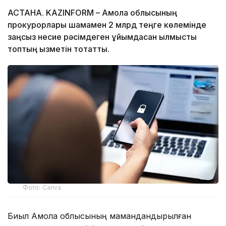
АСТАНА. KAZINFORM – Ақмола облысының
прокурорлары шамамен 2 млрд теңге көлемінде
заңсыз несие рәсімдеген ұйымдасқан қылмыстық
топтың қызметін тоқтатты.
Фото: Canva
Биыл Ақмола облысының мамандандырылған