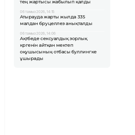
тең жартысы жабылып қалды
06 тамыз 2026, 14:15
Атырауда жарты жылда 335
малдан бруцеллез анықталды
06 тамыз 2026, 14:06
Ақтөбеде сексуалдық зорлық
көргенін айтқан мектеп
оқушысының отбасы буллингке
ұшырады