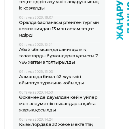
теңге өндіріп алу үшін атқарушылық
іс қозғалды
06 тамыз 2026, 16:07
Оралда баспанасы өртенген тұрғын
компаниядан 13 млн астам теңге
өндірді
06 тамыз 2026, 15:54
Абай облысында санитарлық
талаптарды бұзғандарға қатысты 7
786 хаттама толтырылды
06 тамыз 2026, 15:03
Алматыда биыл 42 жүк көлігі
айыппұл тұрағына қойылды
06 тамыз 2026, 14:53
Өскеменде дауылдан кейін үйлер
мен әлеуметтік нысандарға қайта
жарық қосылды
06 тамыз 2026, 14:24
Қызылордада 32 жеке мектептің