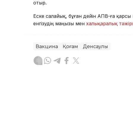
отыр.
Еске салайық, бұған дейін АПВ-ға қарс
енгізудің маңызы мен
халықаралық тәжір
Вакцина
Қоғам
Денсаулық
Венера Жоламанқызы
Авторлар
19:00, 30 Шілде 2026
АПВ-ға қарсы вакцина бед