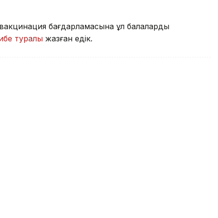
ы вакцинация бағдарламасына ұл балаларды
ибе туралы
жазған едік.
еулікке әкелмейді –