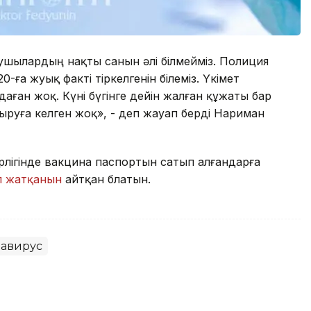
ушылардың нақты санын әлі білмейміз. Полиция
0-ға жуық факті тіркелгенін білеміз. Үкімет
ған жоқ. Күні бүгінге дейін жалған құжаты бар
уға келген жоқ», - деп жауап берді Нариман
рлігінде вакцина паспортын сатып алғандарға
п жатқанын
айтқан блатын.
авирус