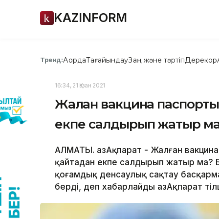
KAZINFORM
Ақорда
Тағайындау
Заң және тәртіп
Дерекқор
Тренд:
16:34, 21 Қазан 2021
Жалған вакцина паспорты
екпе салдырып жатыр м
АЛМАТЫ. ҚазАқпарат - Жалған вакцин
қайтадан екпе салдырып жатыр ма? 
қоғамдық денсаулық сақтау басқар
берді, деп хабарлайды ҚазАқпарат тілш