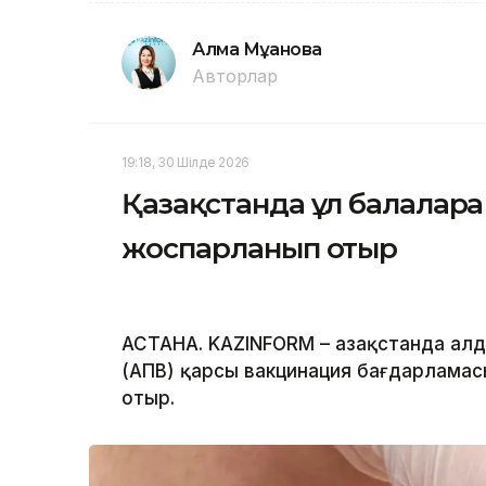
Алма Мұқанова
Авторлар
19:18, 30 Шілде 2026
Қазақстанда ұл балаларға
жоспарланып отыр
АСТАНА. KAZINFORM – Қазақстанда ал
(АПВ) қарсы вакцинация бағдарламас
отыр.