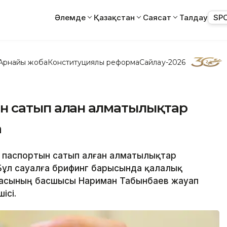
Әлемде
Қазақстан
Саясат
Талдау
SP
Арнайы жоба
Конституциялық реформа
Сайлау-2026
н сатып алған алматылықтар
а
а паспортын сатып алған алматылықтар
Бұл сауалға брифинг барысында қалалық
масының басшысы Нариман Табынбаев жауап
ісі.