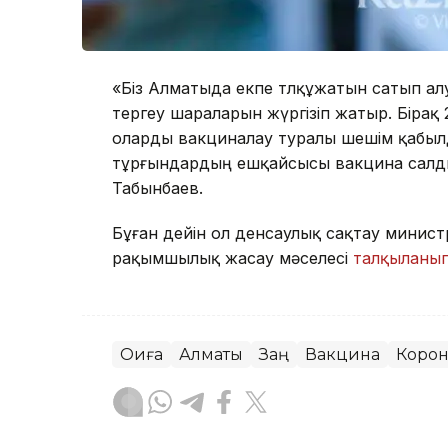
«Біз Алматыда екпе төлқұжатын сатып ал
тергеу шараларын жүргізіп жатыр. Бірақ 2
оларды вакциналау туралы шешім қабылда
тұрғындардың ешқайсысы вакцина салдыр
Табынбаев.
Бұған дейін ол денсаулық сақтау минист
рақымшылық жасау мәселесі
талқыланы
Оқиға
Алматы
Заң
Вакцина
Корон