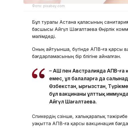
Фото: pixabay.com
Бұл туралы Астана қаласының санитари
басшысы Айгүл Шағалтаева Өңірлік комм
мәлімдеді.
Оның айтуынша, бүгінде АПВ-ға қарсы ва
бағдарламасының бір бөлігіне айналған.
– АҚШ пен Австралияда АПВ-ға 
емес, ұл балаларға да салынад
Өзбекстан, Қырғызстан, Түрікм
бұл вакцинаны ұлттық иммундау
Айгүл Шағалтаева.
Спикердің сөзінше, халықаралық тәжіриб
уақытта АПВ-ға қарсы вакцинация бағда