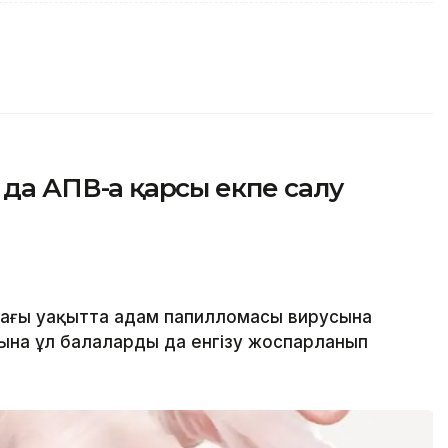
 да АПВ-ға қарсы екпе салу
дағы уақытта адам папилломасы вирусына
ына ұл балаларды да енгізу жоспарланып