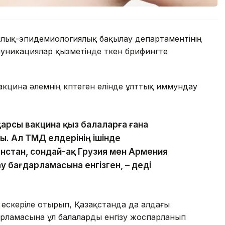
ялық-эпидемиологиялық бақылау департаментінің
уникациялар қызметінде өткен брифингте
кцина әлемнің көптеген елінде ұлттық иммундау
қарсы вакцина қыз балаларға ғана
ы. Ал ТМД елдерінің ішінде
енстан, сондай-ақ Грузия мен Армения
 бағдарламасына енгізген, – деді
е ескеріле отырып, Қазақстанда да алдағы
рламасына ұл балаларды енгізу жоспарланып