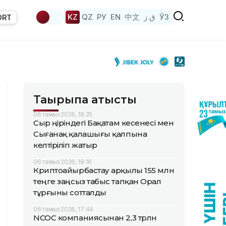
KZ
QZ
РУ
EN
中文
ق ز
ЎЗ
ORT
Тақырыпқа қатысты
06 тамыз 2026, 18:25
Сыр өңіріндегі Бақатам кесенесі мен
Сығанақ қалашығы қалпына
келтіріліп жатыр
06 тамыз 2026, 18:16
Криптоайырбастау арқылы 155 млн
теңге заңсыз табыс тапқан Орал
тұрғыны сотталды
06 тамыз 2026, 17:44
NCOC компаниясынан 2,3 трлн