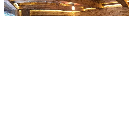
Фото: explorekazakhstan.net
Ата-баба мұрасының жаңғыруы
Самал Төлеңгітованың айтуынша, қазақ даласында
хандық дәуірден де бұрын өмір сүрген сақ
тайпалары су көздерінің маңына аялдап, отқа тас
қыздырып, оның үстіне шатыр тіккен. Кейін қызған
тастарға киікоты, мыңжапырақ, жусан секілді