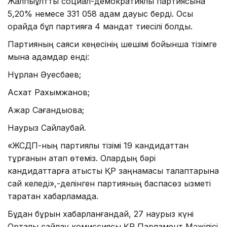
Жалпыұлттық социал-демократиялық партиясына
5,20% немесе 331 058 адам дауыс берді. Осы
орайда бұл партияға 4 мандат тиесілі болды.
Партияның саяси кеңесінің шешімі бойынша тізімге
мына адамдар енді:
Нұрлан Әуесбаев;
Асхат Рахымжанов;
Ажар Сағандықова;
Наурыз Сайлаубай.
«ЖСДП-ның партиялық тізімі 19 кандидаттан
тұрғанын атап өтеміз. Олардың бәрі
кандидаттарға қатысты ҚР заңнамасы талаптарына
сай келеді»,-делінген партияның баспасөз қызметі
таратқан хабарламада.
Бұдан бұрын хабарланғандай, 27 наурыз күні
Орталық сайлау комиссиясы ҚР Парламент Мәжілісі