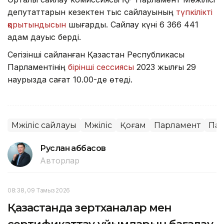
депутаттарын кезектен тыс сайлауының
түпкілікті
қорытындысын
шығарды. Сайлау күні 6 366 441
адам дауыс берді.
Сегізінші сайланған Қазақстан Республикасы
Парламентінің
бірінші сессиясы
2023 жылғы 29
наурызда сағат 10.00-де өтеді.
Мәжіліс сайлауы
Мәжіліс
Қоғам
Парламент
Пар
Руслан Ғаббасов
Авторлар
08:38, 09 Тамыз 2026
Қазақстанда зертханалар мен