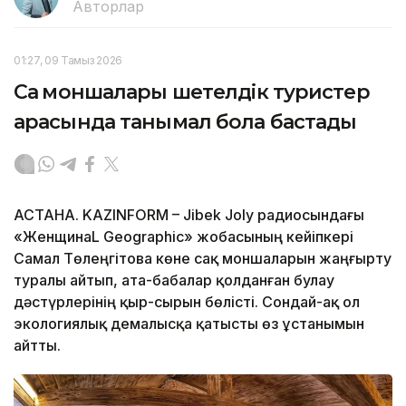
Авторлар
01:27, 09 Тамыз 2026
Сақ моншалары шетелдік туристер
арасында танымал бола бастады
АСТАНА. KAZINFORM – Jibek Joly радиосындағы
«ЖенщинаL Geographic» жобасының кейіпкері
Самал Төлеңгітова көне сақ моншаларын жаңғырту
туралы айтып, ата-бабалар қолданған булау
дәстүрлерінің қыр-сырын бөлісті. Сондай-ақ ол
экологиялық демалысқа қатысты өз ұстанымын
айтты.