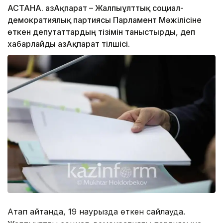
АСТАНА. ҚазАқпарат – Жалпыұлттық социал-
демократиялық партиясы Парламент Мәжілісіне
өткен депутаттардың тізімін таныстырды, деп
хабарлайды ҚазАқпарат тілшісі.
Атап айтқанда, 19 наурызда өткен сайлауда.