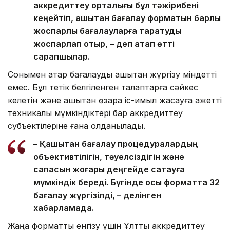
аккредиттеу орталығы бұл тәжірибені
кеңейтіп, қашықтан бағалау форматын барлық
жоспарлы бағалауларға таратуды
жоспарлап отыр, – деп атап өтті
сарапшылар.
Сонымен қатар бағалауды қашықтан жүргізу міндетті
емес. Бұл тетік белгіленген талаптарға сәйкес
келетін және қашықтан өзара іс-қимыл жасауға қажетті
техникалық мүмкіндіктері бар аккредиттеу
субъектілеріне ғана қолданылады.
– Қашықтан бағалау процедуралардың
объективтілігін, тәуелсіздігін және
сапасын жоғары деңгейде сақтауға
мүмкіндік береді. Бүгінде осы форматта 32
бағалау жүргізілді, – делінген
хабарламада.
Жаңа форматты енгізу үшін Ұлттық аккредиттеу