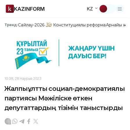
KAZINFORM
KZ
Сайлау-2026
Конституциялық реформа
Арнайы жо
Тренд:
10:38, 28 Наурыз 2023
Жалпыұлттық социал-демократиялық
партиясы Мәжіліске өткен
депутаттардың тізімін таныстырды