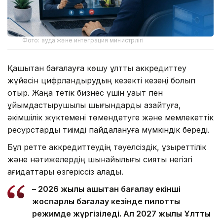
Фото: ауда және интеграция министрлігі
Қашықтан бағалауға көшу ұлттық аккредиттеу
жүйесін цифрландырудың кезекті кезеңі болып
отыр. Жаңа тетік бизнес үшін уақыт пен
ұйымдастырушылық шығындарды азайтуға,
әкімшілік жүктемені төмендетуге және мемлекеттік
ресурстарды тиімді пайдалануға мүмкіндік береді.
Бұл ретте аккредиттеудің тәуелсіздік, құзыреттілік
және нәтижелердің шынайылығы сияқты негізгі
қағидаттары өзгеріссіз қалады.
– 2026 жылы қашықтан бағалау екінші
жоспарлы бағалау кезінде пилоттық
режимде жүргізіледі. Ал 2027 жылы Ұлттық