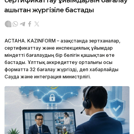
сертификаттау ұйымдарын бағалау
қашықтан жүргізіле бастады
АСТАНА. KAZINFORM – Қазақстанда зертханалар,
сертификаттау және инспекциялық ұйымдар
міндетті бағалаудың бір бөлігін қашықтан өте
бастады. Ұлттық аккредиттеу орталығы осы
форматта 32 бағалау жүргізді, деп хабарлайды
Сауда және интеграция министрлігі.