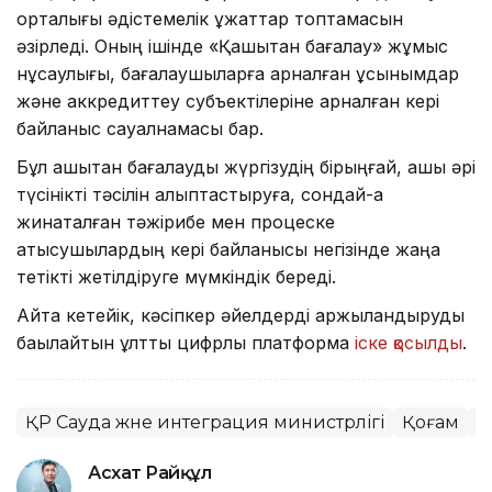
орталығы әдістемелік құжаттар топтамасын
әзірледі. Оның ішінде «Қашықтан бағалау» жұмыс
нұсқаулығы, бағалаушыларға арналған ұсынымдар
және аккредиттеу субъектілеріне арналған кері
байланыс сауалнамасы бар.
Бұл қашықтан бағалауды жүргізудің бірыңғай, ашық әрі
түсінікті тәсілін қалыптастыруға, сондай-ақ
жинақталған тәжірибе мен процеске
қатысушылардың кері байланысы негізінде жаңа
тетікті жетілдіруге мүмкіндік береді.
Айта кетейік, кәсіпкер әйелдерді қаржыландыруды
бақылайтын ұлттық цифрлық платформа
іске қосылды
.
ҚР Сауда және интеграция министрлігі
Қоғам
Ц
Асхат Райқұл