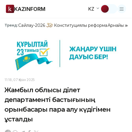
KAZINFORM
KZ
Сайлау-2026
Конституциялық реформа
Арнайы жо
Тренд:
11:18, 07 Қазан 2025
Жамбыл облысы Әділет
департаменті бастығының
орынбасары пара алу күдігімен
ұсталды