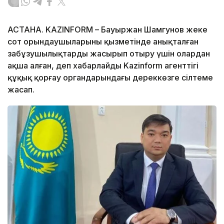
АСТАНА. KAZINFORM – Бауыржан Шамгунов жеке
сот орындаушыларының қызметінде анықталған
заңбұзушылықтарды жасырып отыру үшін олардан
ақша алған, деп хабарлайды Kazinform агенттігі
құқық қорғау органдарындағы дереккөзге сілтеме
жасап.