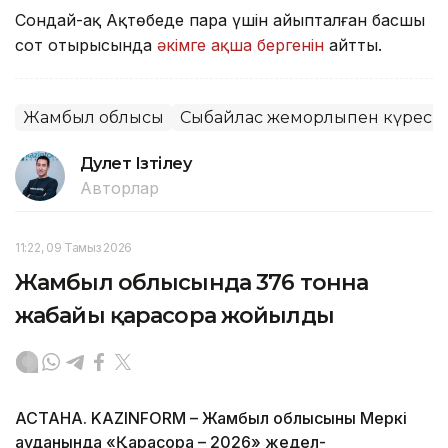
Сондай-ақ Ақтөбеде пара үшін айыпталған басшы
сот отырысында
әкімге ақша бергенін
айтты.
Жамбыл облысы
Сыбайлас жемқорлықпен күрес
Дәулет Ізтілеу
Авторлар
11:22, 09 Тамыз 2026
Жамбыл облысында 376 тонна
жабайы қарасора жойылды
АСТАНА. KAZINFORM – Жамбыл облысының Меркі
ауданында «Қарасора – 2026» жедел-