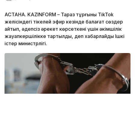
АСТАНА. KAZINFORM – Тараз тұрғыны TikTok
желісіндегі тікелей эфир кезінде балағат сөздер
айтып, әдепсіз әрекет көрсеткені үшін әкімшілік
жауапкершілікке тартылды, деп хабарлайды Ішкі
істер министрлігі.
Фото: Kazinform