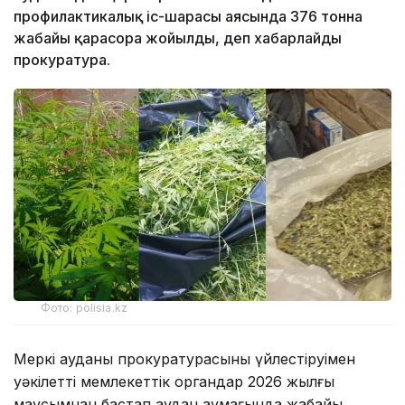
профилактикалық іс-шарасы аясында 376 тонна
жабайы қарасора жойылды, деп хабарлайды
прокуратура.
Фото: polisia.kz
Меркі ауданы прокуратурасының үйлестіруімен
уәкілетті мемлекеттік органдар 2026 жылғы
маусымнан бастап аудан аумағында жабайы