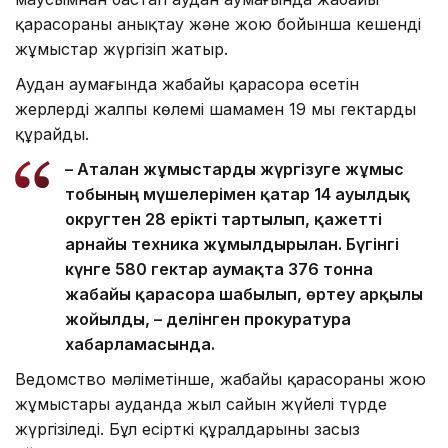
қарасораны анықтау және жою бойынша кешенді
жұмыстар жүргізіп жатыр.
Аудан аумағында жабайы қарасора өсетін
жерлердің жалпы көлемі шамамен 19 мың гектарды
құрайды.
– Аталған жұмыстарды жүргізуге жұмыс
тобының мүшелерімен қатар 14 ауылдық
округтен 28 ерікті тартылып, қажетті
арнайы техника жұмылдырылған. Бүгінгі
күнге 580 гектар аумақта 376 тонна
жабайы қарасора шабылып, өртеу арқылы
жойылды, – делінген прокуратура
хабарламасында.
Ведомство мәліметінше, жабайы қарасораны жою
жұмыстары ауданда жыл сайын жүйелі түрде
жүргізіледі. Бұл есірткі құралдарының заңсыз