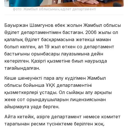
фото: Жамбыл облысының әділет департаменті
Бауыржан Шамгунов еңбек жолын Жамбыл облысы
Әділет департаментімен бастаған. 2006 жылы ол
қалалық Әділет басқармасына жетекші маман
болып келген, ал 19 жыл өткен соң департамент
бастығының орынбасары лауазымына дейін
көтерілген. Қазіргі қызметіне биыл наурызда
тағайындалған.
Кеше шенеунікті пара алу күдігімен Жамбыл
облысы бойынша ҰҚК департаментінің
қызметкерлері ұстады. Ол сыйақы алу арқылы
жеке сот орындаушыларын лицензиясынан
айырмауға уәде берген.
Айта кетейік, әзірге департамент немесе комитет
тарапынан ресми түсініктеме берілген жоқ.