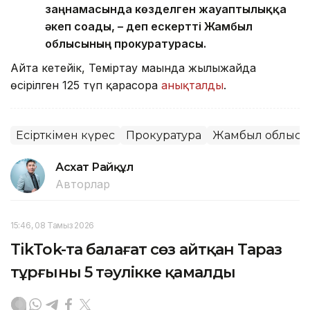
заңнамасында көзделген жауаптылыққа
әкеп соғады, – деп ескертті Жамбыл
облысының прокуратурасы.
Айта кетейік, Теміртау маңында жылыжайда
өсірілген 125 түп қарасора
анықталды
.
Есірткімен күрес
Прокуратура
Жамбыл облысы
Асхат Райқұл
Авторлар
15:46, 08 Тамыз 2026
TikTok-та балағат сөз айтқан Тараз
тұрғыны 5 тәулікке қамалды