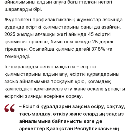
айналымының алдын алуға бағытталған негізгі
шаралардың бірі.
Жүргізілген профилактикалық жұмыстар аясында
ауданда есірткі қылмыстарының саны да азайған.
2025 жылдың алғашқы жеті айында 45 есірткі
қылмысы тіркелсе, биыл осы кезеңде 28 дерек
тіркелген. Осылайша қылмыс деңгейі 37,8%-ға
төмендеді.
Іс-шаралардың негізгі мақсаты – есірткі
қылмыстарының алдын алу, есірткі құралдарының
заңсыз айналымына тосқауыл қою, қоғамдық
қауіпсіздікті қамтамасыз ету және өскелең ұрпақты
есірткінің зиянды әсерінен қорғау.
– Есірткі құралдарын заңсыз өсіру, сақтау,
тасымалдау, өткізу және олардың заңсыз
айналымына байланысты өзге де
әрекеттер Қазақстан Республикасының