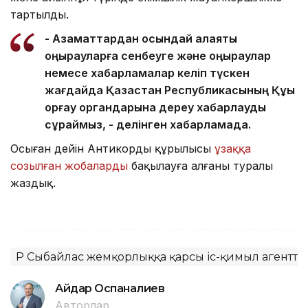
тартылды.
- Азаматтардан осындай алаяқтық
қоңырауларға сенбеуге және қоңыраулар
немесе хабарламалар келіп түскен
жағдайда Қазақстан Республикасының Құқық
қорғау органдарына дереу хабарлауды
сұраймыз, - делінген хабарламада.
Осыған дейін Антикордың құрылысы
ұзаққа
созылған жобаларды
бақылауға алғаны туралы
жаздық.
ҚР Сыбайлас жемқорлыққа қарсы іс-қимыл агенттіг
Айдар Оспаналиев
Авторлар