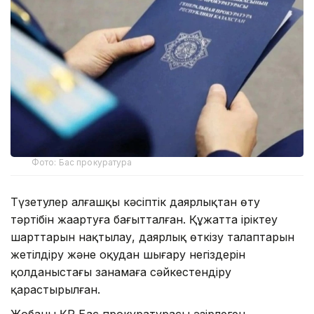
Фото: Бас прокуратура
Түзетулер алғашқы кәсіптік даярлықтан өту
тәртібін жаңартуға бағытталған. Құжатта іріктеу
шарттарын нақтылау, даярлық өткізу талаптарын
жетілдіру және оқудан шығару негіздерін
қолданыстағы заңнамаға сәйкестендіру
қарастырылған.