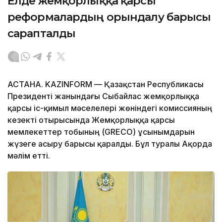
Елде жемқорлыққа қарсы
реформалардың орындалу барысы
сарапталды
АСТАНА. KAZINFORM — Қазақстан Республикасы
Президенті жанындағы Сыбайлас жемқорлыққа
қарсы іс-қимыл мәселелері жөніндегі комиссияның
кезекті отырысында Жемқорлыққа қарсы
мемлекеттер тобының (GRECO) ұсынымдарын
жүзеге асыру барысы қаралды. Бұл туралы Ақорда
мәлім етті.