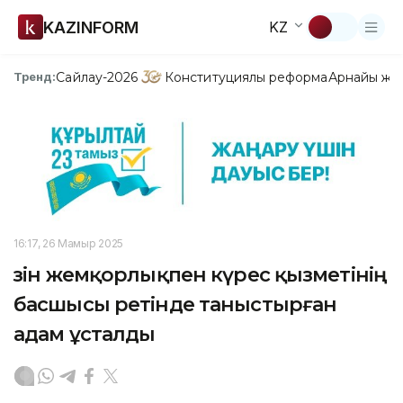
KAZINFORM
KZ
Сайлау-2026
Конституциялық реформа
Арнайы жо
Тренд:
16:17, 26 Мамыр 2025
Өзін жемқорлықпен күрес қызметінің
басшысы ретінде таныстырған
адам ұсталды