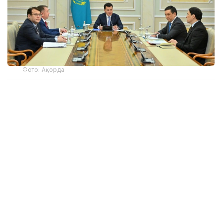
Фото: Ақорда
Жиында Мемлекеттік қызмет істері агенттігі және
Әділет министрлігі басшылығының баяндамалары
тыңдалды.
Мемлекеттік кеңесші Ерлан Қарин сыбайлас
жемқорлыққа қарсы іс-қимылды жетілдіру
бағытында қабылданып жатқан шаралардың
маңызына тоқталып, елдегі прогрессивті
өзгерістерге назар аударды.
— Сыбайлас жемқорлыққа қарсы іс-қимыл
мәселелері жөніндегі комиссияның бүгінгі