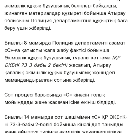
әкімшілік құқық бұзушылық белгілері байқалды,
жиналған материалдар құзыреті бойынша Атырау
облысының Полиция департаментіне құқықтық баға
беру үшін жіберілді.
Биылғы 8 мамырда Полиция департаменті азамат
«С»-ға қатысты жала жабу фактісі бойынша
Әкімшілік құқық бұзушылық туралы хаттама
(ҚР
ӘҚБтК 73-3-бабы 2-бөлігі)
жасалып, Атырау
қалалық әкімшілік құқық бұзушылық жөніндегі
мамандандырылған сотына жіберілді.
Сот процесі барысында «С» кінәсін толық
мойындады және жасаған ісіне өкініш білдірді.
Биылғы 14 мамырда сот шешімімен «С» ҚР ӘҚБтК-
нің 73-3-бабы 2-бөлігі бойынша кінәлі деп танылды
және айыппұл түрінде әкімшілік жауапкершілікке