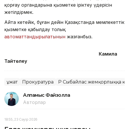
қорғау органдарына қызметке іріктеу үдерісін
жетілдірмек.
Айта кетейік, бұған дейін Қазақстанда мемлекеттік
қызметке қабылдау толық
автоматтандырылатынын
жазғанбыз.
Камила
Тайтөлеу
Құжат
Прокуратура
ҚР Сыбайлас жемқорлыққа қар
Алпамыс Файзолла
Авторлар
18:55, 23 Сәуір 2026