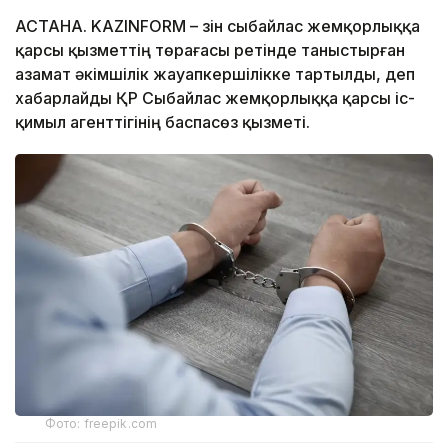
АСТАНА. KAZINFORM – Өзін сыбайлас жемқорлыққа
қарсы қызметтің төрағасы ретінде таныстырған
азамат әкімшілік жауапкершілікке тартылды, деп
хабарлайды ҚР Сыбайлас жемқорлыққа қарсы іс-
қимыл агенттігінің баспасөз қызметі.
Фото: freepik.com