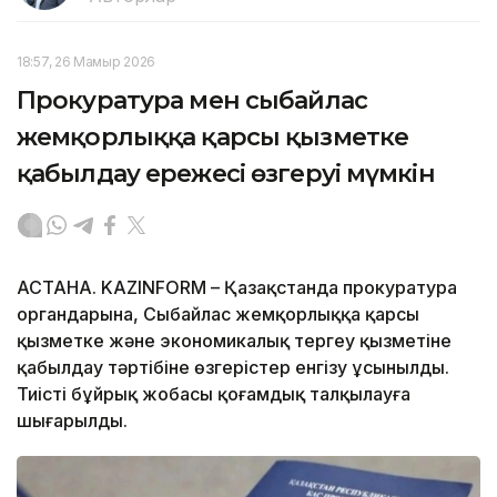
18:57, 26 Мамыр 2026
Прокуратура мен сыбайлас
жемқорлыққа қарсы қызметке
қабылдау ережесі өзгеруі мүмкін
АСТАНА. KAZINFORM – Қазақстанда прокуратура
органдарына, Сыбайлас жемқорлыққа қарсы
қызметке және экономикалық тергеу қызметіне
қабылдау тәртібіне өзгерістер енгізу ұсынылды.
Тиісті бұйрық жобасы қоғамдық талқылауға
шығарылды.