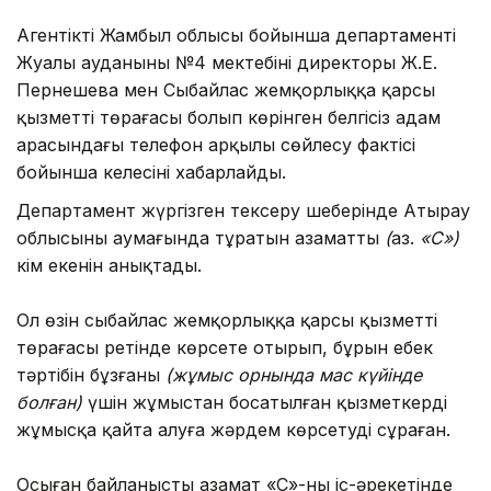
Агентіктің Жамбыл облысы бойынша департаменті
Жуалы ауданының №4 мектебінің директоры Ж.Е.
Пернешева мен Сыбайлас жемқорлыққа қарсы
қызметтің төрағасы болып көрінген белгісіз адам
арасындағы телефон арқылы сөйлесу фактісі
бойынша келесіні хабарлайды.
Департамент жүргізген тексеру шеңберінде Атырау
облысының аумағында тұратын азаматтың
(
аз.
«С»)
кім екенін анықтады.
Ол өзін сыбайлас жемқорлыққа қарсы қызметтің
төрағасы ретінде көрсете отырып, бұрын еңбек
тәртібін бұзғаны
(жұмыс орнында мас күйінде
болған)
үшін жұмыстан босатылған қызметкерді
жұмысқа қайта алуға жәрдем көрсетуді сұраған.
Осыған байланысты азамат «С»-ның іс-әрекетінде