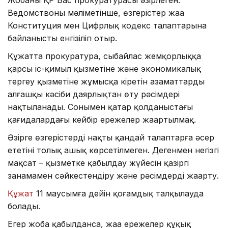
Жобаны ҚР Бас прокуратурасы әзірлеген.
Ведомствоның мәліметінше, өзгерістер жаңа
Конституция мен Цифрлық кодекс талаптарына
байланысты енгізіліп отыр.
Құжатта прокуратура, сыбайлас жемқорлыққа
қарсы іс-қимыл қызметіне және экономикалық
тергеу қызметіне жұмысқа кіретін азаматтардың
алғашқы кәсіби даярлықтан өту рәсімдері
нақтыланады. Сонымен қатар қолданыстағы
қағидалардағы кейбір ережелер жаңартылмақ.
Әзірге өзгерістердің нақты қандай талаптарға әсер
ететіні толық ашық көрсетілмеген. Дегенмен негізгі
мақсат – қызметке қабылдау жүйесін қазіргі
заңнамамен сәйкестендіру және рәсімдерді жаңарту.
Құжат
11 маусымға дейін қоғамдық талқылауда
болады.
Егер жоба қабылданса, жаңа ережелер құқық