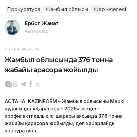
Прокуратура
Жамбыл облысы
Жер мәселесі
Ербол Жанат
Авторлар
11:22, 09 Тамыз 2026
Жамбыл облысында 376 тонна
жабайы қарасора жойылды
АСТАНА. KAZINFORM – Жамбыл облысының Меркі
ауданында «Қарасора – 2026» жедел-
профилактикалық іс-шарасы аясында 376 тонна
жабайы қарасора жойылды, деп хабарлайды
прокуратура.