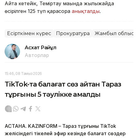
Айта кетейік, Теміртау маңында жылыжайда
өсірілген 125 түп қарасора
анықталды
.
Есірткімен күрес
Прокуратура
Жамбыл облысы
Асхат Райқұл
Авторлар
15:46, 08 Тамыз 2026
TikTok-та балағат сөз айтқан Тараз
тұрғыны 5 тәулікке қамалды
АСТАНА. KAZINFORM – Тараз тұрғыны TikTok
желісіндегі тікелей эфир кезінде балағат сөздер