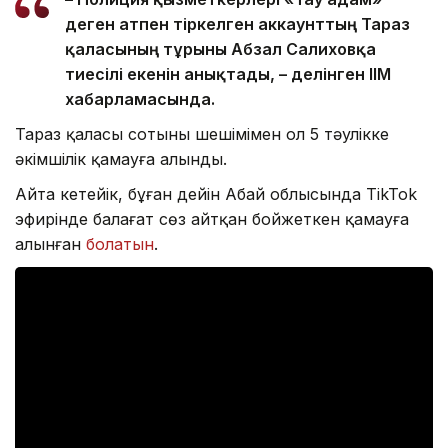
деген атпен тіркелген аккаунттың Тараз
қаласының тұрғыны Абзал Салиховқа
тиесілі екенін анықтады, – делінген ІІМ
хабарламасында.
Тараз қаласы сотының шешімімен ол 5 тәулікке
әкімшілік қамауға алынды.
Айта кетейік, бұған дейін Абай облысында TikTok
эфирінде балағат сөз айтқан бойжеткен қамауға
алынған
болатын
.