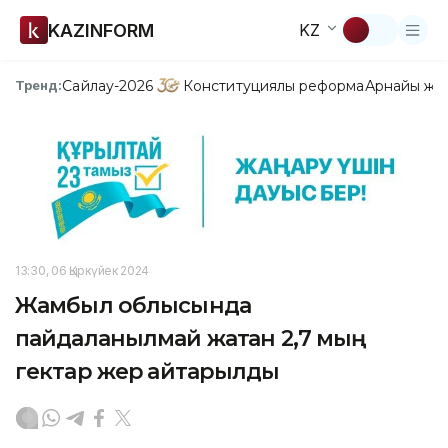
KAZINFORM
KZ
Сайлау-2026
Конституциялық реформа
Арнайы жо
Тренд:
13:30, 06 Қыркүйек 2024
Жамбыл облысында
пайдаланылмай жатқан 2,7 мың
гектар жер қайтарылды