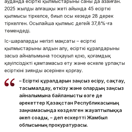
ауданда есірткі қылмыстарының саны да азайған.
2025 жылдың алғашқы жеті айында 45 есірткі
қылмысы тіркелсе, биыл осы кезеңде 28 дерек
тіркелген. Осылайша қылмыс деңгейі 37,8%-ға
төмендеді.
Іс-шаралардың негізгі мақсаты – есірткі
қылмыстарының алдын алу, есірткі құралдарының
заңсыз айналымына тосқауыл қою, қоғамдық
қауіпсіздікті қамтамасыз ету және өскелең ұрпақты
есірткінің зиянды әсерінен қорғау.
– Есірткі құралдарын заңсыз өсіру, сақтау,
тасымалдау, өткізу және олардың заңсыз
айналымына байланысты өзге де
әрекеттер Қазақстан Республикасының
заңнамасында көзделген жауаптылыққа
әкеп соғады, – деп ескертті Жамбыл
облысының прокуратурасы.