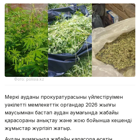
Фото: polisia.kz
Меркі ауданы прокуратурасының үйлестіруімен
уәкілетті мемлекеттік органдар 2026 жылғы
маусымнан бастап аудан аумағында жабайы
қарасораны анықтау және жою бойынша кешенді
жұмыстар жүргізіп жатыр.
Аудан аумағында жабайы қарасора өсетін