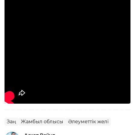
Заң
Жамбыл облысы
Әлеуметтік желі