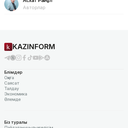
Асхат Райқұл
Авторлар
KAZINFORM
Бөлімдер
Оқиға
Саясат
Талдау
Экономика
Әлемде
Біз туралы
Пайдаланушылық келiciм