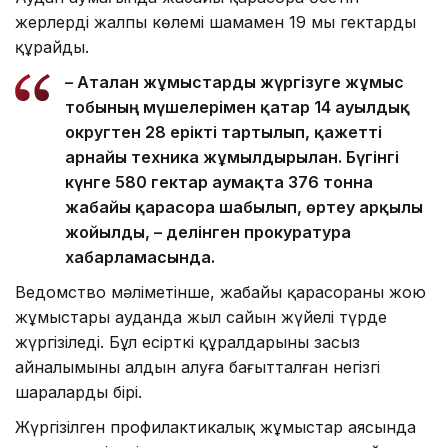
жерлердің жалпы көлемі шамамен 19 мың гектарды
құрайды.
– Аталған жұмыстарды жүргізуге жұмыс
тобының мүшелерімен қатар 14 ауылдық
округтен 28 ерікті тартылып, қажетті
арнайы техника жұмылдырылған. Бүгінгі
күнге 580 гектар аумақта 376 тонна
жабайы қарасора шабылып, өртеу арқылы
жойылды, – делінген прокуратура
хабарламасында.
Ведомство мәліметінше, жабайы қарасораны жою
жұмыстары ауданда жыл сайын жүйелі түрде
жүргізіледі. Бұл есірткі құралдарының заңсыз
айналымының алдын алуға бағытталған негізгі
шаралардың бірі.
Жүргізілген профилактикалық жұмыстар аясында