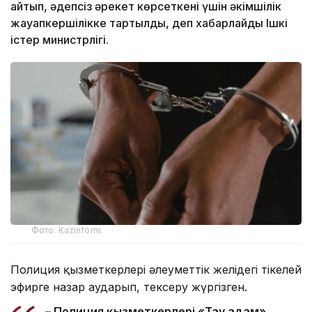
айтып, әдепсіз әрекет көрсеткені үшін әкімшілік
жауапкершілікке тартылды, деп хабарлайды Ішкі
істер министрлігі.
Фото: Kazinform
Полиция қызметкерлері әлеуметтік желідегі тікелей
эфирге назар аударып, тексеру жүргізген.
– Полиция қызметкерлері «Тау адам»