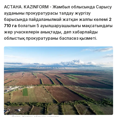
АСТАНА. KAZINFORM - Жамбыл облысында Сарысу
ауданының прокуратурасы талдау жүргізу
барысында пайдаланылмай жатқан жалпы көлемі
2
710 га
болатын 5 ауылшаруашылығы мақсатындағы
жер учаскелерін анықтады, деп хабарлайды
облыстық прокуратураның баспасөз қызметі.
Фото: Жетісу облысы әкімдігі