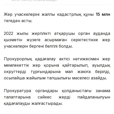
Жер учаскелерінің жалпы кадастрлық құны
15 млн
теңгеден асты.
2022 жылы жергілікті атқарушы орган ауданда
қызметін жүзеге асырмаған серіктестікке жер
учаскелерін бергені белгілі болды.
Прокурорлық қадағалау актісі нәтижесімен жер
мемлекеттік жер қорына қайтарылып, ауылдық
округтердің тұрғындарына мал жаюға берілді,
осылайша жайылым тапшылығы мәселесі азайды.
Прокуратура органдары қолданыстағы заңнама
талаптарына сәйкес жердің пайдаланылуын
қадағалауды жалғастырады.