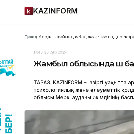
KAZINFORM
Ақорда
Тағайындау
Заң және тәртіп
Дерекқор
Тренд:
17:40, 20 Сәуір 2025
Жамбыл облысында үш ба
ТАРАЗ. KAZINFORM – Қазіргі уақытта
психологиялық және әлеуметтік қолд
облысы Меркі ауданы әкімдігінің бас