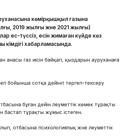
уруханасына көмірқышқыл газына
лғы, 2019 жылғы және 2021 жылғы)
алар ес-түссіз, есін жимаған күйде көз
ы әкімдігі хабарламасында. ⠀
ған анасы газ иісін байқап, қыздарын ауруханаға
ерегі бойынша сотқа дейінгі тергеп-тексеру
тбасына бұған дейін әлеуметтік көмек тұрақты
н бастап тұрақты жұмыс істеген.
лып, отбасына психологиялық және әлеуметтік