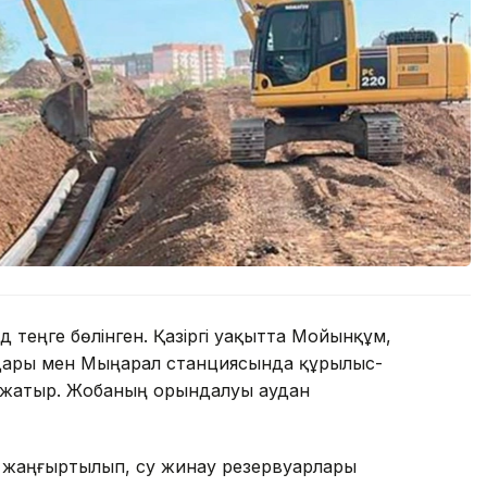
 теңге бөлінген. Қазіргі уақытта Мойынқұм,
лдары мен Мыңарал станциясында құрылыс-
 жатыр. Жобаның орындалуы аудан
 жаңғыртылып, су жинау резервуарлары