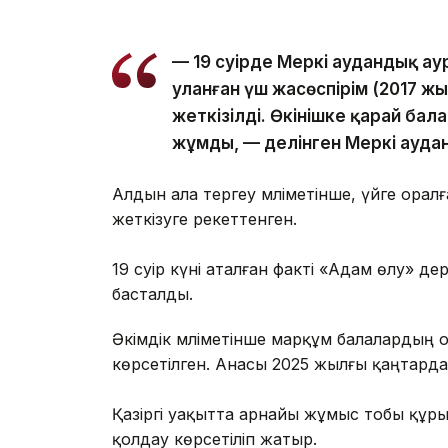
— 19 сәуірде Меркі аудандық а
уланған үш жасөспірім (2017 жы
жеткізілді. Өкінішке қарай бал
жұмды, — делінген Меркі аудан
Алдын ала тергеу мәліметінше, үйге орал
жеткізуге әрекеттенген.
⠀
19 сәуір күні аталған факті «Адам өлу» д
басталды.
Әкімдік мәліметінше марқұм балалардың о
көрсетілген. Анасы 2025 жылғы қаңтарда
⠀
Қазіргі уақытта арнайы жұмыс тобы құры
қолдау көрсетіліп жатыр.