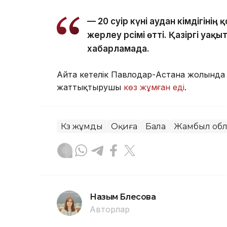
— 20 сәуір күні аудан әкімдігін
жерлеу рәсімі өтті. Қазіргі уа
хабарламада.
Айта кетелік Павлодар-Астана жолында 
жаттықтырушы
көз жұмған еді
.
Көз жұмды
Оқиға
Бала
Жамбыл об
Назым Бөлесова
Авторлар