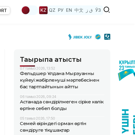
KZ
QZ
РУ
EN
中文
ق ز
ЎЗ
ORT
Тақырыпқа қатысты
07 тамыз 2026, 13:52
Фельдшер Ұлдана Мырзуанның
күйеуі жәбірленуші мәртебесінен
бас тартпайтынын айтты
06 тамыз 2026, 09:24
Астанада сөндірілмеген сіріңке көлік
өртіне себеп болды
05 тамыз 2026, 17:50
Семей өңіріндегі орман өртін
сөндіруге тікұшақтар