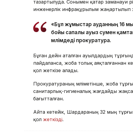
тазартылуда. Сонымен қатар заманауи ә
инженерлік инфрақұрылым жаңартылып 
«Бұл жұмыстар ауданның 16 мың
бойы сапалы ауыз сумен қамтам
мәлімдеді прокуратура.
Бұған дейін аталған ауылдардың тұрғынд
пайдаланса, жоба толық аяқталғаннан кейі
қол жеткізе алады.
Прокуратураның мәліметінше, жоба тұрғ
санитарлық-гигиеналық жағдайды жақсарт
бағытталған.
Айта кетейік, Шардараның 32 мың тұрғын
қол
жеткізді
.