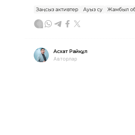
Заңсыз активтер
Ауыз су
Жамбыл о
Асхат Райқұл
Авторлар
01:48, 06 Тамыз 2026
Бала-шағасы мен отбасы 
облысындағы қылмыстың 
АСТАНА. KAZINFORM — Жамбыл облысы
қаза болардан бірнеше күн бұрын жұ