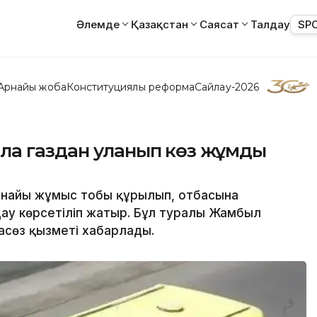
Әлемде
Қазақстан
Саясат
Талдау
SP
Арнайы жоба
Конституциялық реформа
Сайлау-2026
ла газдан уланып көз жұмды
 арнайы жұмыс тобы құрылып, отбасына
ау көрсетіліп жатыр. Бұл туралы Жамбыл
пасөз қызметі хабарлады.