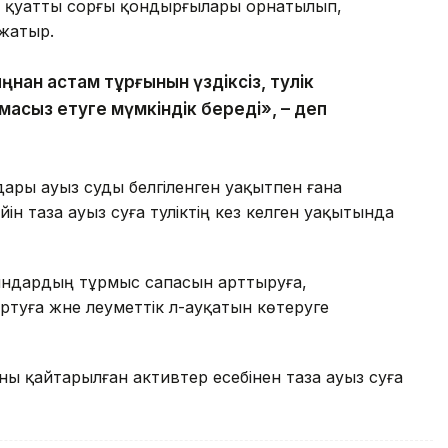
рі қуатты сорғы қондырғылары орнатылып,
жатыр.
нан астам тұрғынын үздіксіз, тәулік
асыз етуге мүмкіндік береді», – деп
ары ауыз суды белгіленген уақытпен ғана
н таза ауыз суға тәуліктің кез келген уақытында
ындардың тұрмыс сапасын арттыруға,
уға және әлеуметтік әл-ауқатын көтеруге
ы қайтарылған активтер есебінен таза ауыз суға