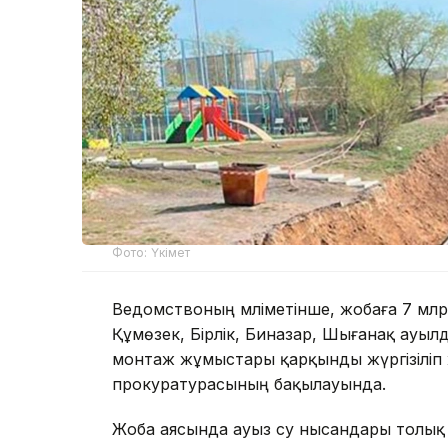
Фото: Үкімет
Ведомствоның мәліметінше, жобаға 7 млрд
Құмөзек, Бірлік, Биназар, Шығанақ ауы
монтаж жұмыстары қарқынды жүргізіліп
прокуратурасының бақылауында.
Жоба аясында ауыз су нысандары толық