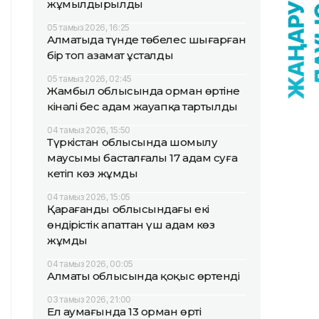
жұмылдырылды
05 тамыз 2026, 16:25
Алматыда түнде төбелес шығарған
бір топ азамат ұсталды
05 тамыз 2026, 02:45
Жамбыл облысында орман өртіне
кінәлі бес адам жауапқа тартылды
04 тамыз 2026, 15:50
Түркістан облысында шомылу
маусымы басталғалы 17 адам суға
кетіп көз жұмды
04 тамыз 2026, 15:05
Қарағанды облысындағы екі
өндірістік апаттан үш адам көз
жұмды
04 тамыз 2026, 00:05
Алматы облысында қоқыс өртенді
03 тамыз 2026, 21:00
Ел аумағында 13 орман өрті