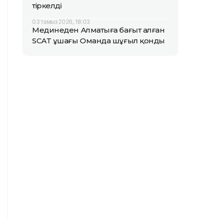
тіркелді
03 тамыз 2026, 18:03
Мединеден Алматыға бағыт алған
SCAT ұшағы Оманда шұғыл қонды