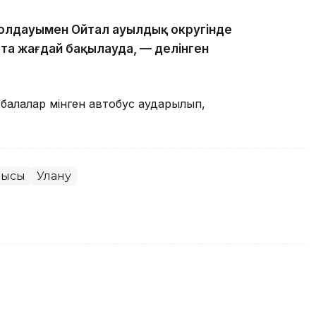
ің қолдауымен Ойтал ауылдық округінде
қытта жағдай бақылауда, — делінген
балалар мінген автобус аударылып,
лысы
Улану