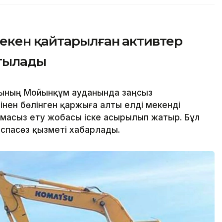
екен қайтарылған активтер
мтылады
ының Мойынқұм ауданында заңсыз
інен бөлінген қаржыға алты елді мекенді
амасыз ету жобасы іске асырылып жатыр. Бұл
спасөз қызметі хабарлады.