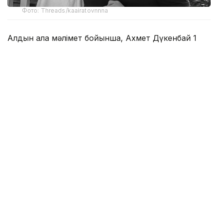
Фото: Threads/kaairatovnnna
Алдын ала мәлімет бойынша, Ахмет Дүкенбай 1
тамызға қараған түні сағат 3 шамасында Луговой
ауылындағы Пушкин көшесінде оққа ұшқан.
Марқұмның әпкесінің айтуынша, атыс түнгі сағат
2:30 шамасында басталған. Бірінен соң бірі төрт-
бес рет оқ атылған.
Шамамен бір сағаттан кейін үйге полиция
қызметкерлері жеткен. Олар Ахметтің ауыр
жағдайда ауруханаға жеткізілгенін хабарлаған.
Алайда туыстары 25 жастағы жігіттің оқиға
орнында-ақ көз жұмғанын айтып отыр.
Марқұмның әпкесі Ахметтің қандай жарақат
алғанын да айтып берді. Оның сөзінше, оқтың бірі
басына тиген, тағы біреуі арқасына тиіп, жүрек
тұсынан өткен. Сонымен қатар туыстары оның