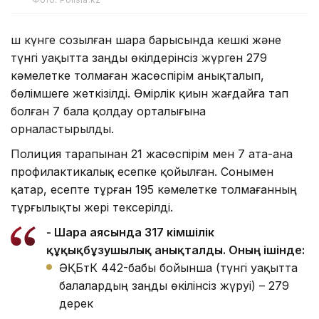
Үш күнге созылған шара барысында кешкі және
түнгі уақытта заңды өкілдерінсіз жүрген 279
кәмелетке толмаған жасөспірім анықталып,
бөлімшеге жеткізілді. Өмірлік қиын жағдайға тап
болған 7 бала қолдау орталығына
орналастырылды.
Полиция тарапынан 21 жасөспірім мен 7 ата-ана
профилактикалық есепке қойылған. Сонымен
қатар, есепте тұрған 195 кәмелетке толмағанның
тұрғылықты жері тексерілді.
- Шара аясында 317 әкімшілік
құқықбұзушылық анықталды. Оның ішінде:
ӘҚБтК 442-бабы бойынша (түнгі уақытта
балалардың заңды өкілінсіз жүруі) – 279
дерек