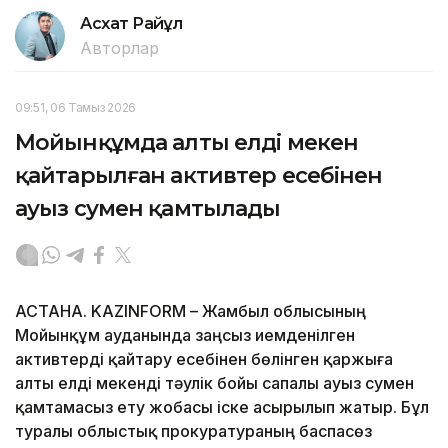
Асхат Райқұл
Авторлар
09:51, 06 Тамыз 2026
Мойынқұмда алты елді мекен
қайтарылған активтер есебінен
ауыз сумен қамтылады
АСТАНА. KAZINFORM – Жамбыл облысының
Мойынқұм ауданында заңсыз иемденілген
активтерді қайтару есебінен бөлінген қаржыға
алты елді мекенді тәулік бойы сапалы ауыз сумен
қамтамасыз ету жобасы іске асырылып жатыр. Бұл
туралы облыстық прокуратураның баспасөз