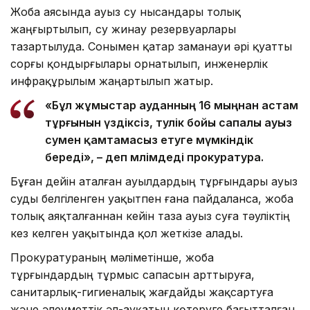
Жоба аясында ауыз су нысандары толық
жаңғыртылып, су жинау резервуарлары
тазартылуда. Сонымен қатар заманауи әрі қуатты
сорғы қондырғылары орнатылып, инженерлік
инфрақұрылым жаңартылып жатыр.
«Бұл жұмыстар ауданның 16 мыңнан астам
тұрғынын үздіксіз, тәулік бойы сапалы ауыз
сумен қамтамасыз етуге мүмкіндік
береді», – деп мәлімдеді прокуратура.
Бұған дейін аталған ауылдардың тұрғындары ауыз
суды белгіленген уақытпен ғана пайдаланса, жоба
толық аяқталғаннан кейін таза ауыз суға тәуліктің
кез келген уақытында қол жеткізе алады.
Прокуратураның мәліметінше, жоба
тұрғындардың тұрмыс сапасын арттыруға,
санитарлық-гигиеналық жағдайды жақсартуға
және әлеуметтік әл-ауқатын көтеруге бағытталған.