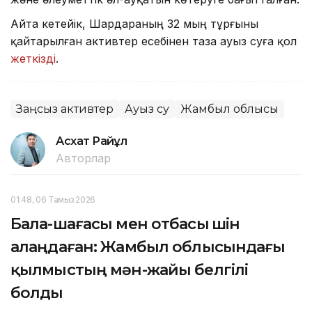
Айта кетейік, Шардараның 32 мың тұрғыны
қайтарылған активтер есебінен таза ауыз суға қол
жеткізді
.
Заңсыз активтер
Ауыз су
Жамбыл облысы
Асхат Райқұл
Авторлар
01:48, 06 Тамыз 2026
Бала-шағасы мен отбасы үшін
алаңдаған: Жамбыл облысындағы
қылмыстың мән-жайы белгілі
болды