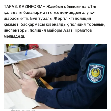
ТАРАЗ. KAZINFORM – Жамбыл облысында «Түнгі
қаладағы балалар» атты жедел-алдын алу іс-
шарасы өтті. Бұл туралы Жергілікті полиция
қызметі басқармасы ювеналдық полиция тобының
инспекторы, полиция майоры Азат Пірматов
мәлімдеді.
Фото: Polisia.kz