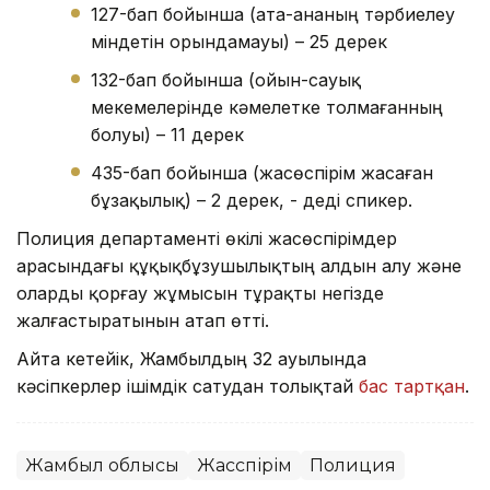
127-бап бойынша (ата-ананың тәрбиелеу
міндетін орындамауы) – 25 дерек
132-бап бойынша (ойын-сауық
мекемелерінде кәмелетке толмағанның
болуы) – 11 дерек
435-бап бойынша (жасөспірім жасаған
бұзақылық) – 2 дерек, - деді спикер.
Полиция департаменті өкілі жасөспірімдер
арасындағы құқықбұзушылықтың алдын алу және
оларды қорғау жұмысын тұрақты негізде
жалғастыратынын атап өтті.
Айта кетейік, Жамбылдың 32 ауылында
кәсіпкерлер ішімдік сатудан толықтай
бас тартқан
.
Жамбыл облысы
Жасөспірім
Полиция