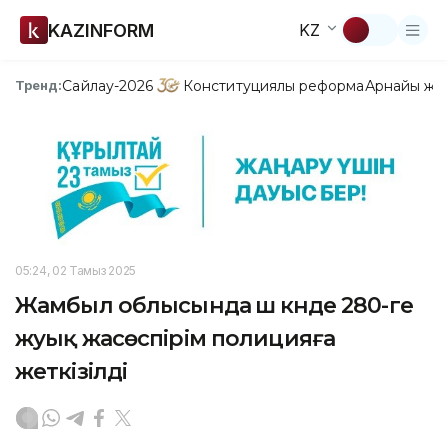
KAZINFORM
KZ
Сайлау-2026
Конституциялық реформа
Арнайы жо
Тренд:
05:24, 02 Тамыз 2025
Жамбыл облысында үш күнде 280-ге
жуық жасөспірім полицияға
жеткізілді