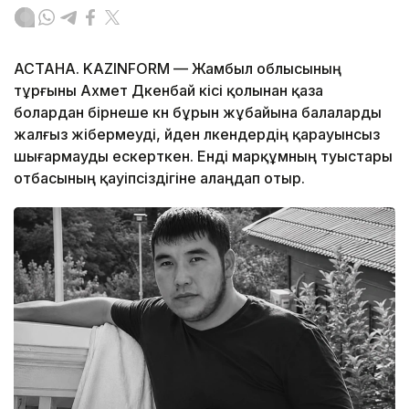
АСТАНА. KAZINFORM — Жамбыл облысының
тұрғыны Ахмет Дүкенбай кісі қолынан қаза
болардан бірнеше күн бұрын жұбайына балаларды
жалғыз жібермеуді, үйден үлкендердің қарауынсыз
шығармауды ескерткен. Енді марқұмның туыстары
отбасының қауіпсіздігіне алаңдап отыр.