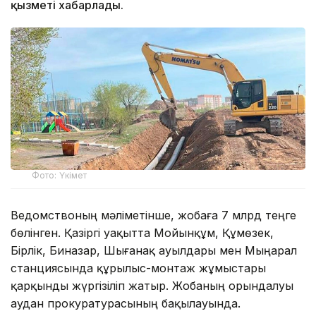
қызметі хабарлады.
Фото: Үкімет
Ведомствоның мәліметінше, жобаға 7 млрд теңге
бөлінген. Қазіргі уақытта Мойынқұм, Құмөзек,
Бірлік, Биназар, Шығанақ ауылдары мен Мыңарал
станциясында құрылыс-монтаж жұмыстары
қарқынды жүргізіліп жатыр. Жобаның орындалуы
аудан прокуратурасының бақылауында.