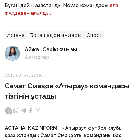
Бұған дейін қазақстандық Novaq командасы
қола
жүлдеден қағылды.
Астана
Болашақ ойындары
Спорт
Айжан Серікжанқызы
Авторлар
20:45, 08 Тамыз 2026
Самат Смақов «Атырау» командасы
тізгінін ұстады
АСТАНА. KAZINFORM - «Атырау» футбол клубы
қазақстандық Самат Смақовтың команданың бас