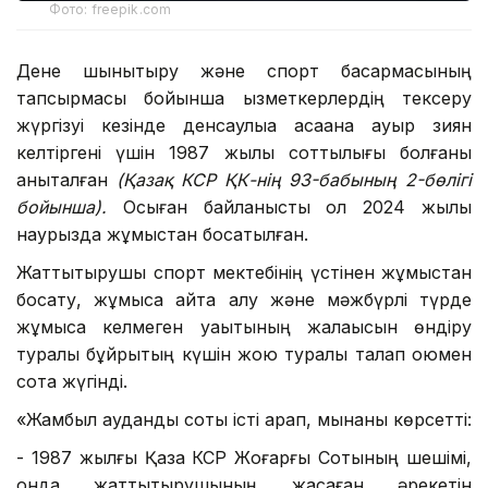
Фото: freepik.com
Дене шынықтыру және спорт басқармасының
тапсырмасы бойынша қызметкерлердің тексеру
жүргізуі кезінде денсаулыққа қасақана ауыр зиян
келтіргені үшін 1987 жылы соттылығы болғаны
анықталған
(
Қазақ КСР ҚК-нің 93-бабының 2-бөлігі
бойынша
).
Осыған байланысты ол 2024 жылы
наурызда жұмыстан босатылған.
Жаттықтырушы спорт мектебінің үстінен жұмыстан
босату, жұмысқа қайта алу және мәжбүрлі түрде
жұмысқа келмеген уақытының жалақысын өндіру
туралы бұйрықтың күшін жою туралы талап қоюмен
сотқа жүгінді.
«Жамбыл аудандық соты істі қарап, мынаны көрсетті:
- 1987 жылғы Қазақ КСР Жоғарғы Сотының шешімі,
онда жаттықтырушының жасаған әрекетін