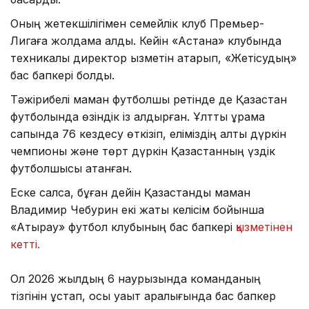
Оның жетекшілігімен семейлік клуб Премьер-
Лигаға жолдама алды. Кейін «Астана» клубында
техникалық директор қызметін атқарып, «Жетісудың»
бас бапкері болды.
Тәжірибелі маман футболшы ретінде де Қазақстан
футболында өзіндік із қалдырған. Ұлттық құрама
сапында 76 кездесу өткізіп, еліміздің алты дүркін
чемпионы және төрт дүркін Қазақстанның үздік
футболшысы атанған.
Еске салсақ, бұған дейін Қазақстандық маман
Владимир Чебурин екі жақты келісім бойынша
«Атырау» футбол клубының бас бапкері
қызметінен
кетті.
Ол 2026 жылдың 6 наурызында команданың
тізгінін ұстап, осы уақыт аралығында бас бапкер