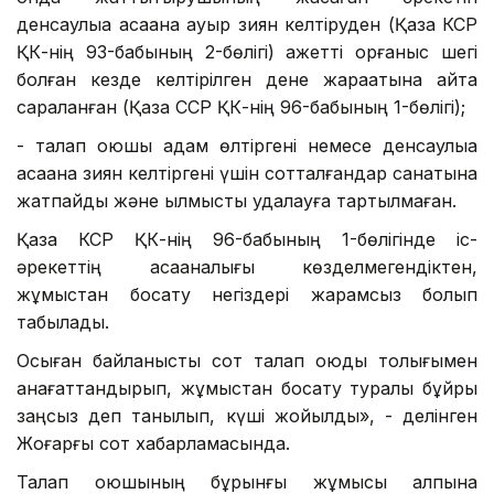
денсаулыққа қасақана ауыр зиян келтіруден (Қазақ КСР
ҚК-нің 93-бабының 2-бөлігі) қажетті қорғаныс шегі
болған кезде келтірілген дене жарақатына қайта
сараланған (Қазақ ССР ҚК-нің 96-бабының 1-бөлігі);
- талап қоюшы адам өлтіргені немесе денсаулыққа
қасақана зиян келтіргені үшін сотталғандар санатына
жатпайды және қылмыстық қудалауға тартылмаған.
Қазақ КСР ҚК-нің 96-бабының 1-бөлігінде іс-
әрекеттің қасақаналығы көзделмегендіктен,
жұмыстан босату негіздері жарамсыз болып
табылады.
Осыған байланысты сот талап қоюды толығымен
қанағаттандырып, жұмыстан босату туралы бұйрық
заңсыз деп танылып, күші жойылды», - делінген
Жоғарғы сот хабарламасында.
Талап қоюшының бұрынғы жұмысы қалпына