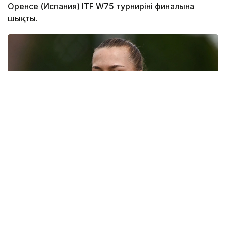
Оренсе (Испания) ITF W75 турнирінің финалына
шықты.
Фото: Қазақстан теннис федерациясы
Қазақстандық теннисші жартылай финалда 327-
ракеткасы, жапониялық Рина Сайгомен кездесті.