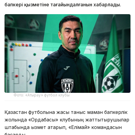
бапкері қызметіне тағайындалғанын хабарлады.
Фото: «Атырау» футбол клубы
Қазақстан футболына жақсы таныс маман бапкерлік
жолында «Ордабасы» клубының жаттықтырушылар
штабында қызмет атқарып, «Елімай» командасын
басқарды.