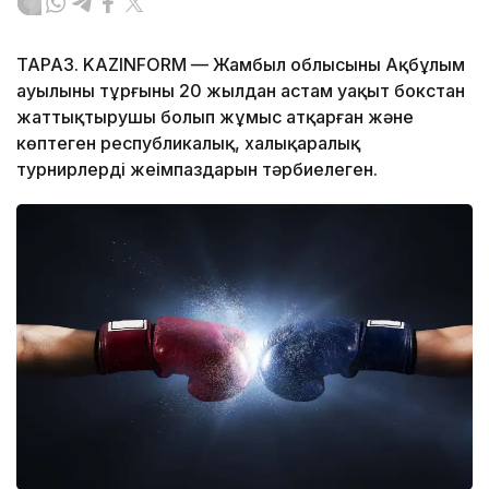
ТАРАЗ. KAZINFORM –– Жамбыл облысының Ақбұлым
ауылының тұрғыны 20 жылдан астам уақыт бокстан
жаттықтырушы болып жұмыс атқарған және
көптеген республикалық, халықаралық
турнирлердің жеңімпаздарын тәрбиелеген.