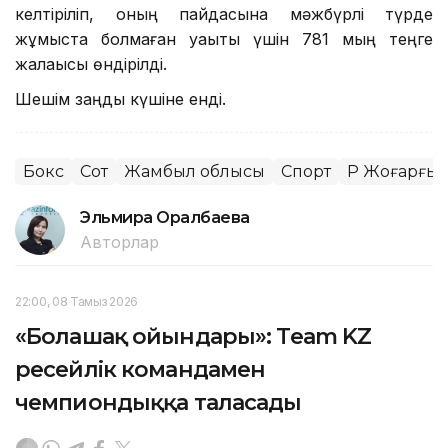
келтіріліп, оның пайдасына мәжбүрлі түрде
жұмыста болмаған уақыты үшін 781 мың теңге
жалақысы өндірілді.
Шешім заңды күшіне енді.
Бокс
Сот
Жамбыл облысы
Спорт
ҚР Жоғарғы 
Эльмира Оралбаева
Авторлар
22:00, 08 Тамыз 2026
«Болашақ ойындары»: Team KZ
ресейлік командамен
чемпиондыққа таласады