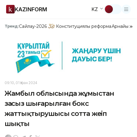
KAZINFORM
KZ
Сайлау-2026
Конституциялық реформа
Арнайы жо
Тренд:
09:10, 01 Қазан 2024
Жамбыл облысында жұмыстан
заңсыз шығарылған бокс
жаттықтырушысы сотта жеңіп
шықты