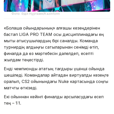
Фото: Әділ Нұртазин/Kazinform
«Болашақ ойындарының» алғашқы кезеңдерінен
бастап LIGA PRO TEAM осы дисциплинадағы ең
мықты қатысушылардың бірі саналды. Команда
турнирдің алдыңғы сатыларынан сенімді өтіп,
финалда да өз мәртебесін дәлелдеп, есепті
жылдам теңестірді.
Енді чемпиондық атақтың тағдыры үшінші ойында
шешіледі. Командалар қайтадан виртуалды кезеңге
оралып, CS2 ойынындағы Nuke картасында соңғы
матчты өткізеді.
Екі ойыннан кейінгі финалдық қарсыласудағы есеп
тең – 1:1.