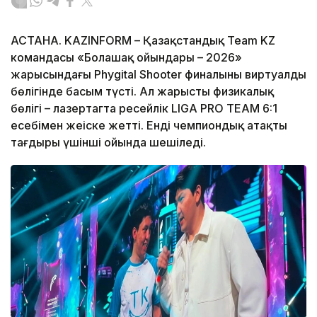
АСТАНА. KAZINFORM – Қазақстандық Team KZ
командасы «Болашақ ойындары – 2026»
жарысындағы Phygital Shooter финалының виртуалды
бөлігінде басым түсті. Ал жарыстың физикалық
бөлігі – лазертагта ресейлік LIGA PRO TEAM 6:1
есебімен жеңіске жетті. Енді чемпиондық атақтың
тағдыры үшінші ойында шешіледі.