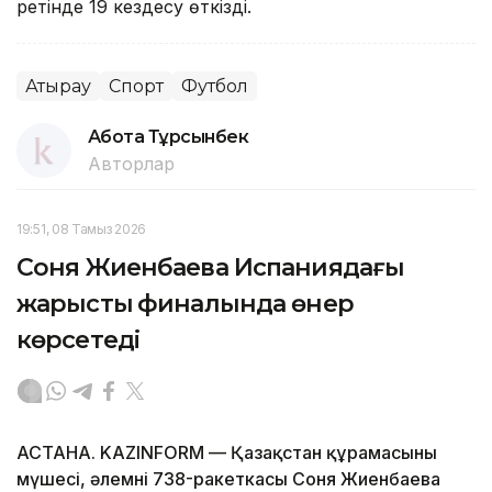
ретінде 19 кездесу өткізді.
Атырау
Спорт
Футбол
Ақбота Тұрсынбек
Авторлар
19:51, 08 Тамыз 2026
Соня Жиенбаева Испаниядағы
жарыстың финалында өнер
көрсетеді
АСТАНА. KAZINFORM — Қазақстан құрамасының
мүшесі, әлемнің 738-ракеткасы Соня Жиенбаева