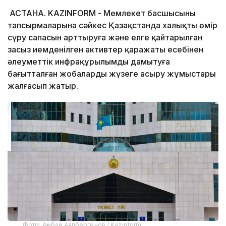
АСТАНА. KAZINFORM - Мемлекет басшысының
тапсырмаларына сәйкес Қазақстанда халықтың өмір
сүру сапасын арттыруға және елге қайтарылған
заңсыз иемденілген активтер қаражаты есебінен
әлеуметтік инфрақұрылымды дамытуға
бағытталған жобаларды жүзеге асыру жұмыстары
жалғасып жатыр.
Фото: Ағыбай Аяпбергенов / Kazinform