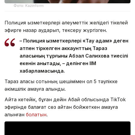
Фото: Kazinform
Полиция қызметкерлері әлеуметтік желідегі тікелей
эфирге назар аударып, тексеру жүргізген.
– Полиция қызметкерлері «Тау адам» деген
атпен тіркелген аккаунттың Тараз
қаласының тұрғыны Абзал Салиховқа тиесілі
екенін анықтады, – делінген ІІМ
хабарламасында.
Тараз қаласы сотының шешімімен ол 5 тәулікке
әкімшілік қамауға алынды.
Айта кетейік, бұған дейін Абай облысында TikTok
эфирінде балағат сөз айтқан бойжеткен қамауға
алынған
болатын
.