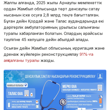
Жалпы алғанда, 2025 жылы Арнаулы мемлекеттік
қордан Жамбыл облысында төрт денсаулық сақтау
нысанын іске қосуға 2,8 млрд теңге бағытталған.
Бұған дейін Қордай және Талас аудандарында екі
дәрігерлік амбулаторияның құрылысы салынғаны
туралы хабарланған болатын. Олардың әрқайсысы
тәулігіне 45 келушіге дейін қабылдай алады.
Осыған дейін Жамбыл облысының ирригация және
дренаж жүйелерін реконструкциялау
91%-ға
аяқталғаны туралы
жаздық.