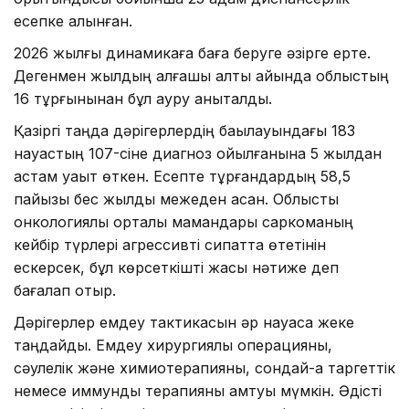
есепке алынған.
2026 жылғы динамикаға баға беруге әзірге ерте.
Дегенмен жылдың алғашқы алты айында облыстың
16 тұрғынынан бұл ауру анықталды.
Қазіргі таңда дәрігерлердің бақылауындағы 183
науқастың 107-сіне диагноз қойылғанына 5 жылдан
астам уақыт өткен. Есепте тұрғандардың 58,5
пайызы бес жылдық межеден асқан. Облыстық
онкологиялық орталық мамандары саркоманың
кейбір түрлері агрессивті сипатта өтетінін
ескерсек, бұл көрсеткішті жақсы нәтиже деп
бағалап отыр.
Дәрігерлер емдеу тактикасын әр науқасқа жеке
таңдайды. Емдеу хирургиялық операцияны,
сәулелік және химиотерапияны, сондай-ақ таргеттік
немесе иммундық терапияны қамтуы мүмкін. Әдісті