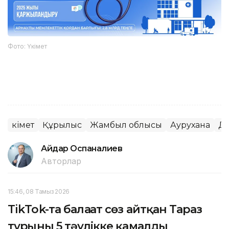
Фото: Үкімет
Үкімет
Құрылыс
Жамбыл облысы
Аурухана
Де
Айдар Оспаналиев
Авторлар
15:46, 08 Тамыз 2026
TikTok-та балағат сөз айтқан Тараз
тұрғыны 5 тәулікке қамалды