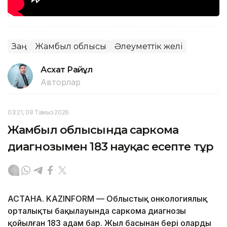
Заң
Жамбыл облысы
Әлеуметтік желі
Асхат Райқұл
Авторлар
03:21, 08 Тамыз 2026
Жамбыл облысында саркома
диагнозымен 183 науқас есепте тұр
АСТАНА. KAZINFORM — Облыстық онкологиялық
орталықтың бақылауында саркома диагнозы
қойылған 183 адам бар. Жыл басынан бері олардың