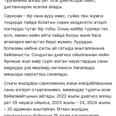
тұрғынына алғаш рет осы диагнозды қойып,
диспансерлік есепке алады.
Саркома – бір ғана ауру емес, сүйек пен жұмсақ
тіндерде пайда болатын сирек кездесетін қатерлі
ісіктердің тұтас бір тобы. Оның кейбір түрлері тез
өсіп, емнен кейін қайта пайда болуы және басқа
ағзаларға метастаз беруі мүмкін. Аурудың
болжамы көбіне ісіктің қай сатыда анықталғанына
байланысты. Сондықтан диагноз қойылғаннан кейін
бірнеше жыл өмір сүріп жатқан науқастардың саны
емдеудің ұзақ мерзімді нәтижесін бағалауда
маңызды көрсеткіш саналады.
Соңғы жылдары саркоманың жаңа жағдайларының
саны өзгеріп отырғанымен, мамандар тұрақты өсім
байқалмайтынын айтады. 2022 жылы диагноз алғаш
рет 29 науқасқа қойылса, 2023 жылы – 24, 2024 жылы
– 20 адамнан анықталған. Өткен жылдың
қорытындысы бойынша 25 адам диспансерлік