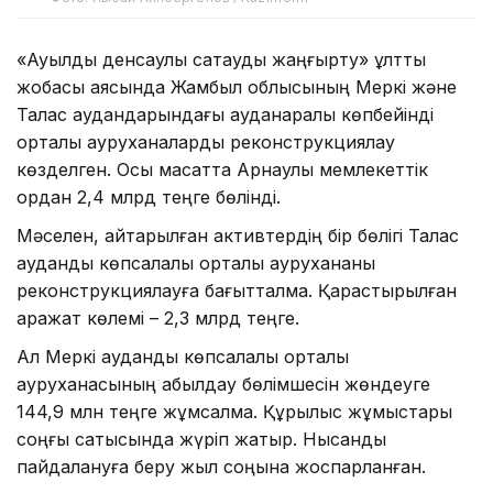
«Ауылдық денсаулық сақтауды жаңғырту» ұлттық
жобасы аясында Жамбыл облысының Меркі және
Талас аудандарындағы ауданаралық көпбейінді
орталық ауруханаларды реконструкциялау
көзделген. Осы мақсатта Арнаулы мемлекеттік
қордан 2,4 млрд теңге бөлінді.
Мәселен, қайтарылған активтердің бір бөлігі Талас
аудандық көпсалалы орталық аурухананы
реконструкциялауға бағытталмақ. Қарастырылған
қаражат көлемі – 2,3 млрд теңге.
Ал Меркі аудандық көпсалалы орталық
ауруханасының қабылдау бөлімшесін жөндеуге
144,9 млн теңге жұмсалмақ. Құрылыс жұмыстары
соңғы сатысында жүріп жатыр. Нысанды
пайдалануға беру жыл соңына жоспарланған.