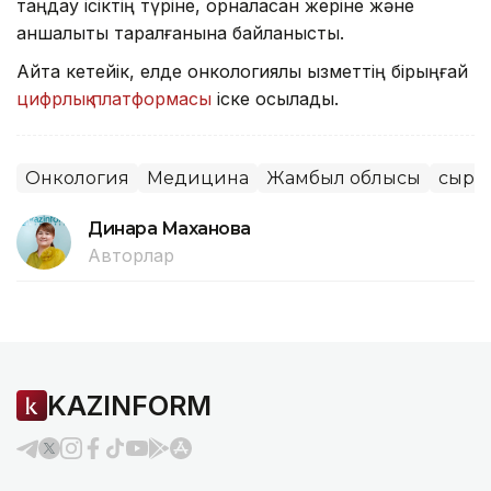
таңдау ісіктің түріне, орналасқан жеріне және
қаншалықты таралғанына байланысты.
Айта кетейік, елде онкологиялық қызметтің бірыңғай
цифрлық платформасы
іске қосылады.
Онкология
Медицина
Жамбыл облысы
сырқ
Динара Маханова
Авторлар
KAZINFORM