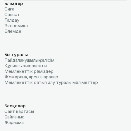
Бөлімдер
Оқиға
Саясат
Талдау
Экономика
Әлемде
Біз туралы
Пайдаланушылық келiciм
Құпиялылық саясаты
Мемлекеттік рәміздер
Жемқорлыққа қарсы шаралар
Мемлекеттік сатып алу туралы мәлiметтер
Басқалар
Сайт картасы
Байланыс
Жарнама