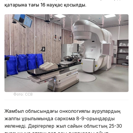
қатарына тағы 16 науқас қосылды.
Фото: ССВ
Жамбыл облысындағы онкологиялық аурулардың
жалпы құрылымында саркома 8-9-орындарды
иеленеді. Дәрігерлер жыл сайын облыстың 25-30