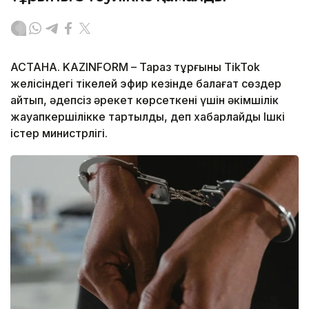
АСТАНА. KAZINFORM – Тараз тұрғыны TikTok
желісіндегі тікелей эфир кезінде балағат сөздер
айтып, әдепсіз әрекет көрсеткені үшін әкімшілік
жауапкершілікке тартылды, деп хабарлайды Ішкі
істер министрлігі.