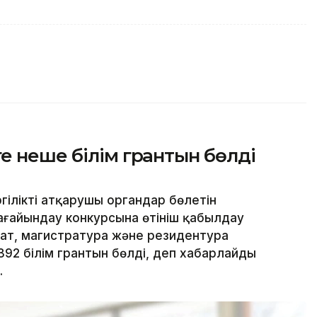
е неше білім грантын бөлді
гілікті атқарушы органдар бөлетін
ағайындау конкурсына өтініш қабылдау
иат, магистратура және резидентура
2 білім грантын бөлді, деп хабарлайды
.