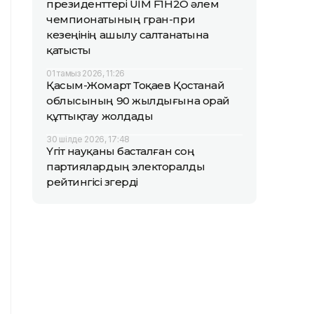
президенттері UIM F1H2O әлем
чемпионатының гран-при
кезеңінің ашылу салтанатына
қатысты
01 тамыз 2026, 11:26
Қасым-Жомарт Тоқаев Қостанай
облысының 90 жылдығына орай
құттықтау жолдады
30 шілде 2026, 17:48
Үгіт науқаны басталған соң
партиялардың электоралды
рейтингісі өзгерді