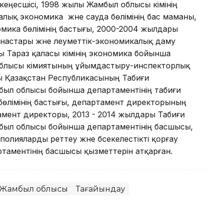
 кеңесшісі, 1998 жылы Жамбыл облысы әкімінің
алық экономика және сауда бөлімінің бас маманы,
мика бөлімінің бастығы, 2000-2004 жылдары
ынастары және әлеуметтік-экономикалық даму
ы Тараз қаласы әкімінің экономика бойынша
облысы әкімиятының ұйымдастыру-инспекторлық
ры Қазақстан Республикасының Табиғи
мбыл облысы бойынша департаментінің табиғи
бөлімінің бастығы, департамент директорының
мент директоры, 2013 - 2014 жылдары Табиғи
мбыл облысы бойынша департаментінің басшысы,
лияларды реттеу және бәсекелестікті қорғау
аментінің басшысы қызметтерін атқарған.
Жамбыл облысы
Тағайындау