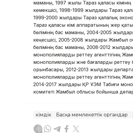
маманы, 1997 жылы Тараз қаласы әкімінің
көмекшісі, 1998-1999 жылдары Тараз қал
1999-2000 жылдары Тараз қалалық эконо
Тараз қаласы әкімі аппаратының жер қат
бөлімінің бас маманы, 2004-2005 жылдар
кеңесшісі, 2005-2008 жылдары Жамбыл 
бөлімінің бас маманы, 2008-2012 жылда
монополияларды реттеу агенттігінің Жа
монополияларды және бағаларды реттеу 
орынбасары, 2012-2013 жылдары департа
монополияларды реттеу агенттігінің Жа
2014-2017 жылдары ҚР ҰЭМ Табиғи монопо
комитеті Жамбыл облысы бойынша департ
Әкімдік
Басқа мемлекеттік органдар