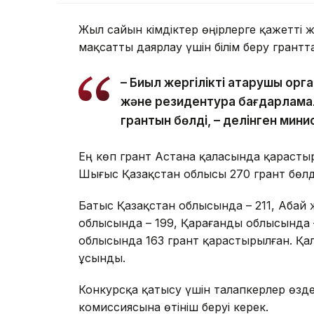
Жыл сайын әкімдіктер өңірлерге қажетті
мақсатты даярлау үшін білім беру грант
– Биыл жергілікті атқарушы ор
және резидентура бағдарламал
грантын бөлді, – делінген мин
Ең көп грант Астана қаласында қарастыры
Шығыс Қазақстан облысы 270 грант бөлд
Батыс Қазақстан облысында – 211, Абай 
облысында – 199, Қарағанды облысында 
облысында 163 грант қарастырылған. Қал
ұсынды.
Конкурсқа қатысу үшін талапкерлер өзд
комиссиясына өтініш беруі керек.