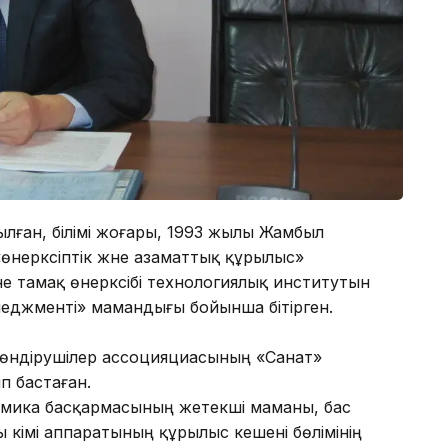
лған, білімі жоғары, 1993 жылы Жамбыл
неркәсіптік және азаматтық құрылыс»
 тамақ өнеркәсібі технологиялық институтын
енеджменті» мамандығы бойынша бітірген.
 өндірушілер ассоцияциасының «Санат»
п бастаған.
омика басқармасының жетекші маманы, бас
әкімі аппаратының құрылыс кешені бөлімінің