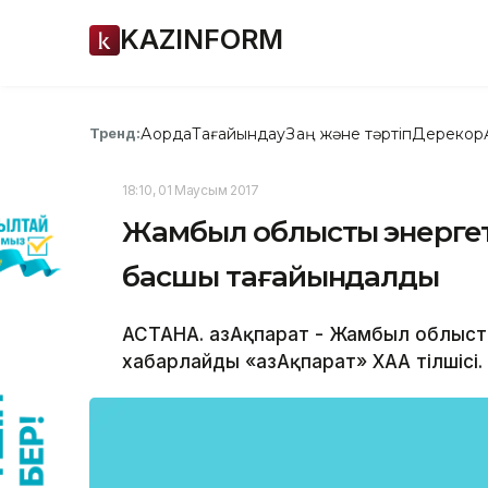
KAZINFORM
Ақорда
Тағайындау
Заң және тәртіп
Дерекқор
Тренд:
18:10, 01 Маусым 2017
Жамбыл облыстық энерге
басшы тағайындалды
АСТАНА. ҚазАқпарат - Жамбыл облыст
хабарлайды «ҚазАқпарат» ХАА тілшісі.