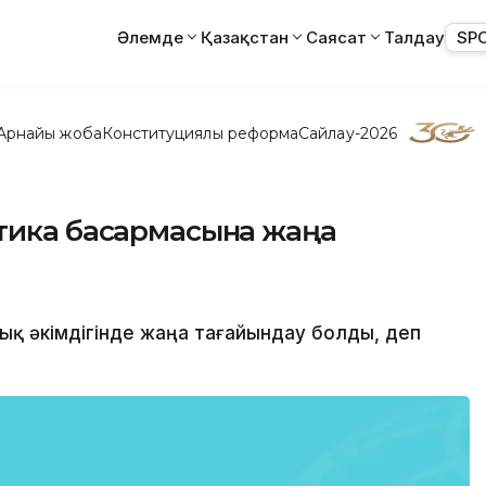
Әлемде
Қазақстан
Саясат
Талдау
SP
Арнайы жоба
Конституциялық реформа
Сайлау-2026
тика басқармасына жаңа
ық әкімдігінде жаңа тағайындау болды, деп