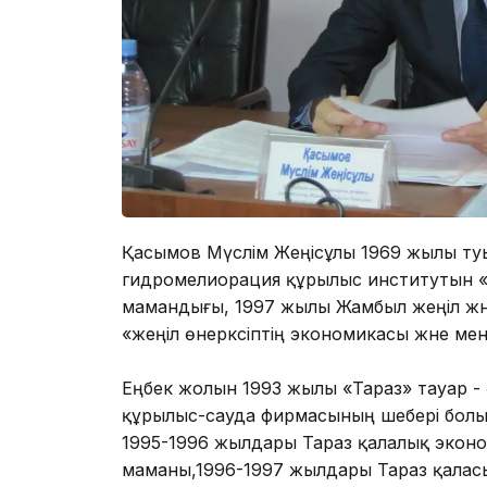
Қасымов Мүслім Жеңісұлы 1969 жылы туы
гидромелиорация құрылыс институтын «ө
мамандығы, 1997 жылы Жамбыл жеңіл және
«жеңіл өнеркәсіптің экономикасы және м
Еңбек жолын 1993 жылы «Тараз» тауар -
құрылыс-сауда фирмасының шебері болы
1995-1996 жылдары Тараз қалалық экон
маманы,1996-1997 жылдары Тараз қаласы 