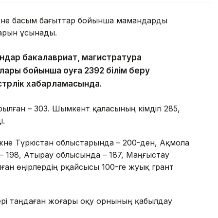
 және басым бағыттар бойынша мамандарды
тарын ұсынады.
гандар бакалавриат, магистратура
ары бойынша оқуға 2392 білім беру
истрлік хабарламасында.
лған – 303. Шымкент қаласының әкімдігі 285,
і.
және Түркістан облыстарында – 200-ден, Ақмола
– 198, Атырау облысында – 187, Маңғыстау
ған өңірлердің әрқайсысы 100-ге жуық грант
ері таңдаған жоғары оқу орнының қабылдау