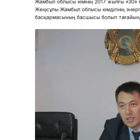
Жамбыл облысы әкімінің 2017 жылғы «30
Жеңісұлы Жамбыл облысы әкімдігінің эн
басқармасының басшысы болып тағайын