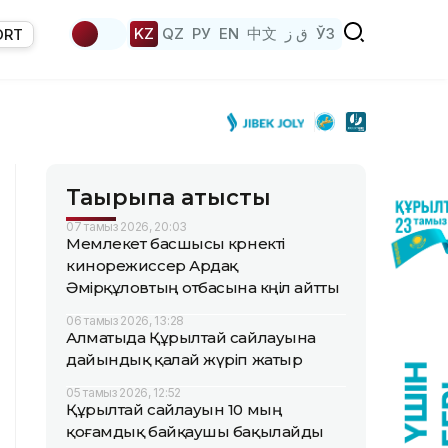
KZ
QZ
РУ
EN
中文
ق ز
ЎЗ
ORT
Тақырыпқа қатысты
07 тамыз 2026, 20:03
Мемлекет басшысы көрнекті
кинорежиссер Ардақ
Әмірқұловтың отбасына көңіл айтты
06 тамыз 2026, 13:28
Алматыда Құрылтай сайлауына
дайындық қалай жүріп жатыр
05 тамыз 2026, 12:52
Құрылтай сайлауын 10 мың
қоғамдық байқаушы бақылайды