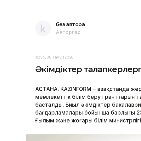
без автора
Авторлар
16:34, 08 Тамыз 2026
Әкімдіктер талапкерлерг
АСТАНА. KAZINFORM – Қазақстанда жер
мемлекеттік білім беру гранттарын т
басталды. Биыл әкімдіктер бакалавр
бағдарламалары бойынша барлығы 239
Ғылым және жоғары білім министрлігі