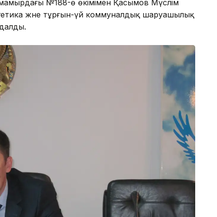
» мамырдағы №188-ө өкімімен Қасымов Мүслім
ергетика және тұрғын-үй коммуналдық шаруашылық
далды.