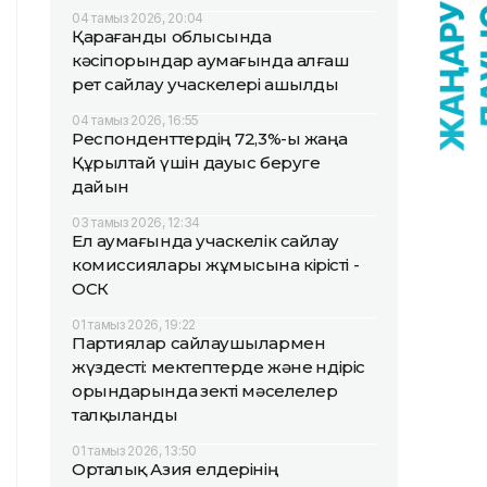
04 тамыз 2026, 20:04
Қарағанды облысында
кәсіпорындар аумағында алғаш
рет сайлау учаскелері ашылды
04 тамыз 2026, 16:55
Респонденттердің 72,3%-ы жаңа
Құрылтай үшін дауыс беруге
дайын
03 тамыз 2026, 12:34
Ел аумағында учаскелік сайлау
комиссиялары жұмысына кірісті -
ОСК
01 тамыз 2026, 19:22
Партиялар сайлаушылармен
жүздесті: мектептерде және өндіріс
орындарында өзекті мәселелер
талқыланды
01 тамыз 2026, 13:50
Орталық Азия елдерінің