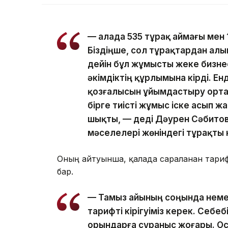
— Қалада 535 тұрақ аймағы мен
Біздіңше, сол тұрақтардан ал
дейін бұл жұмысты жеке бизнес 
әкімдіктің құрлымына кірді. Е
қозғалысын ұйымдастыру орта
бірге тиісті жұмыс іске асып жа
шықты, — деді Дәурен Сәбитов
мәселелері жөніндегі тұрақт
Оның айтуынша, қалада сараланған тари
бар.
— Тамыз айының соңында неме
тарифті кірігуіміз керек. Себе
орындарға сұраныс жоғары. Ос