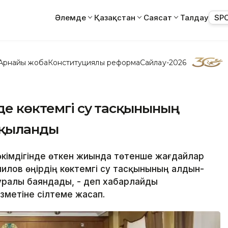
Әлемде
Қазақстан
Саясат
Талдау
SP
Арнайы жоба
Конституциялық реформа
Сайлау-2026
де көктемгі су тасқынының
лқыланды
әкімдігінде өткен жиында төтенше жағдайлар
илов өңірдің көктемгі су тасқынының алдын-
ралы баяндады, - деп хабарлайды
ызметіне сілтеме жасап.