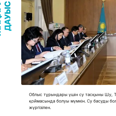
Облыс тұрғындары үшін су тасқыны Шу, Т
қоймасында болуы мүмкін. Су басуды бо
жүргізілен.