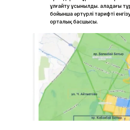
ұлғайту ұсынылды. Қаладағы тұ
бойынша әртүрлі тарифті енгіз
орталық басшысы.