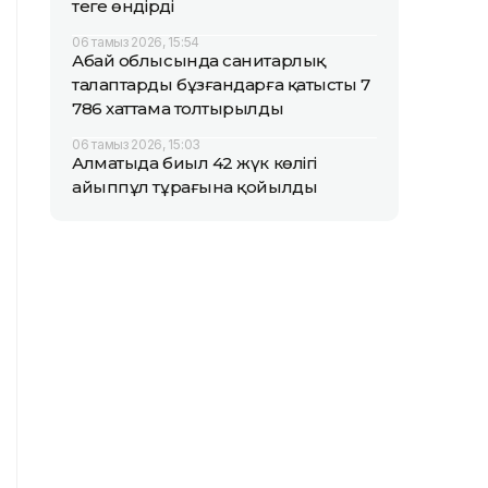
теңге өндірді
06 тамыз 2026, 15:54
Абай облысында санитарлық
талаптарды бұзғандарға қатысты 7
786 хаттама толтырылды
06 тамыз 2026, 15:03
Алматыда биыл 42 жүк көлігі
айыппұл тұрағына қойылды