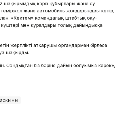
2 шақырымдық кәріз құбырлары және су
0 теміржол және автомобиль жолдарындағы көпір,
ылған. «Көктем» командалық штабтық оқу-
с күштері мен құралдары толық дайындыққа
етін жергілікті атқарушы органдармен бірлесе
уға шақырды.
ін. Сондықтан біз бәріне дайын болуымыз керек»,
тасқыны