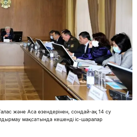
алас және Аса өзендерінен, сондай-ақ 14 су
лдырмау мақсатында кешенді іс-шаралар