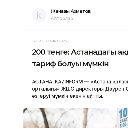
Жанғазы Ахметов
Авторлар
17:09, 06 Тамыз 2026
200 теңге: Астанадағы а
тариф болуы мүмкін
АСТАНА. KAZINFORM — «Астана қала
орталығы» ЖШС директоры Дәурен С
өзгеруі мүмкін екенін айтты.