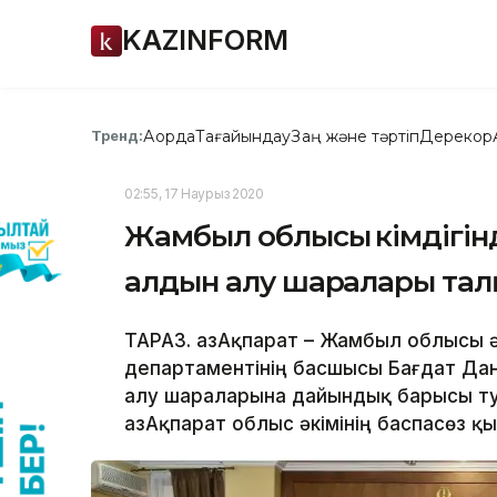
KAZINFORM
Ақорда
Тағайындау
Заң және тәртіп
Дерекқор
Тренд:
02:55, 17 Наурыз 2020
Жамбыл облысы әкімдігін
алдын алу шаралары та
ТАРАЗ. ҚазАқпарат – Жамбыл облысы 
департаментінің басшысы Бағдат Дан
алу шараларына дайындық барысы ту
ҚазАқпарат облыс әкімінің баспасөз қ