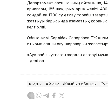
Департамент басшысының айтуынша, 14
арналары, 185 шақырым арық желісі, 43
сондай-ақ 1790 су өткізу торабы тазарт
жаттығуы барысында азаматтық қорғаны
келтірілді.
Облыс әкімі Бердібек Сапарбаев ТЖ қызм
отырып алдын алу шараларын жалғастыр
«Ауа райы күтпеген жерден өзгеруі мүмк
- деді ол.
Әкімдік
Аймақ
Жамбыл облысы
Су 