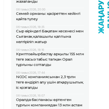
жазаланды
06 тамыз 2026, 20:00
Семей орманы: қасіреттен кейінгі
қайта түлеу
06 тамыз 2026, 18:25
Сыр өңіріндегі Бақатам кесенесі мен
Сығанақ қалашығы қалпына
келтіріліп жатыр
06 тамыз 2026, 18:16
Криптоайырбастау арқылы 155 млн
теңге заңсыз табыс тапқан Орал
тұрғыны сотталды
06 тамыз 2026, 17:44
NCOC компаниясынан 2,3 трлн
теңге өндіріп алу үшін атқарушылық
іс қозғалды
06 тамыз 2026, 16:07
Оралда баспанасы өртенген
тұрғын компаниядан 13 млн астам