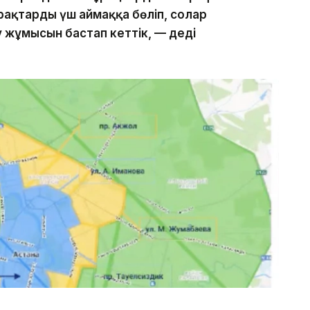
рақтарды үш аймаққа бөліп, солар
у жұмысын бастап кеттік, — деді