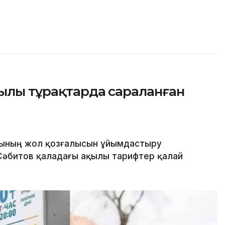
қылы тұрақтарда сараланған
сының жол қозғалысын ұйымдастыру
әбитов қаладағы ақылы тарифтер қалай