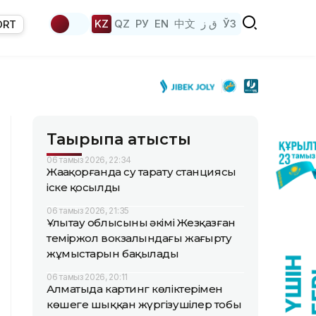
KZ
QZ
РУ
EN
中文
ق ز
ЎЗ
ORT
Тақырыпқа қатысты
06 тамыз 2026, 22:34
Жаңақорғанда су тарату станциясы
іске қосылды
06 тамыз 2026, 21:35
Ұлытау облысының әкімі Жезқазған
теміржол вокзалындағы жаңғырту
жұмыстарын бақылады
06 тамыз 2026, 20:11
Алматыда картинг көліктерімен
көшеге шыққан жүргізушілер тобы