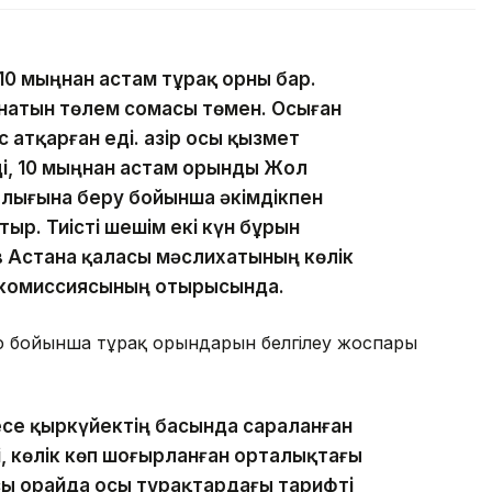
 10 мыңнан астам тұрақ орны бар.
ынатын төлем сомасы төмен. Осыған
атқарған еді. Қазір осы қызмет
нді, 10 мыңнан астам орынды Жол
лығына беру бойынша әкімдікпен
тыр. Тиісті шешім екі күн бұрын
 Астана қаласы мәслихатының көлік
ы комиссиясының отырысында.
ф бойынша тұрақ орындарын белгілеу жоспары
се қыркүйектің басында сараланған
бі, көлік көп шоғырланған орталықтағы
ы орайда осы тұрақтардағы тарифті