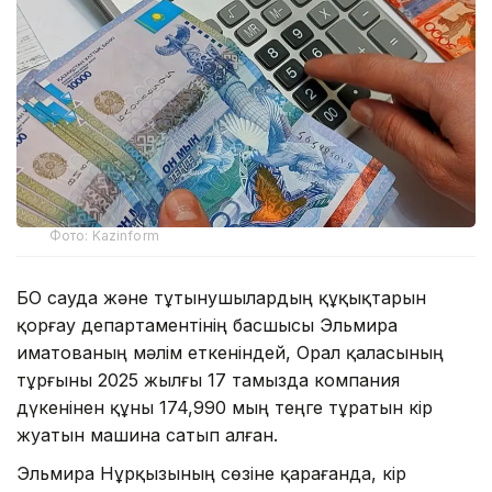
Фото: Kazinform
БҚО сауда және тұтынушылардың құқықтарын
қорғау департаментінің басшысы Эльмира
Қиматованың мәлім еткеніндей, Орал қаласының
тұрғыны 2025 жылғы 17 тамызда компания
дүкенінен құны 174,990 мың теңге тұратын кір
жуатын машина сатып алған.
Эльмира Нұрқызының сөзіне қарағанда, кір