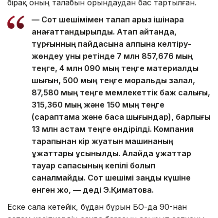
бірақ оның талабын орындаудан бас тартылған.
— Сот шешімімен талап арыз ішінара
қанағаттандырылды. Атап айтқанда,
тұрғынның пайдасына қалпына келтіру-
жөндеу құны ретінде 7 млн 857,676 мың
теңге, 4 млн 090 мың теңге материалдық
шығын, 500 мың теңге моральдық залал,
87,580 мың теңге мемлекеттік баж салығы,
315,360 мың және 150 мың теңге
(сараптама және басқа шығындар), барлығы
13 млн астам теңге өндірілді. Компания
тарапынан кір жуатын машинаның
құжаттары ұсынылды. Алайда құжаттар
тауар сапасының кепілі болып
саналмайды. Сот шешімі заңды күшіне
енген жоқ, — деді Э.Қиматова.
Еске сала кетейік, бұдан бұрын БҚО-да 90-нан