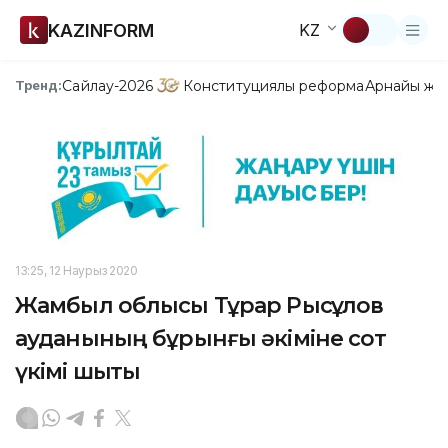
KAZINFORM
KZ
Сайлау-2026
Конституциялық реформа
Арнайы жо
Тренд:
13:25, 12 Наурыз 2020
Жамбыл облысы Тұрар Рысқұлов
ауданының бұрынғы әкіміне сот
үкімі шықты