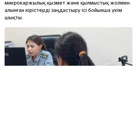
микрокаржылық қызмет және қылмыстық жолмен
алынған кірістерді заңдастыру ісі бойынша үкім
шықты.
Фото: видеодан алынған скрин
ҚМА Қостанай облысы бойынша департаменті
жергілікті тұрғынның заңнамада көзделген
лицензиясыз мүлікті кепілге қойып қарыз беру