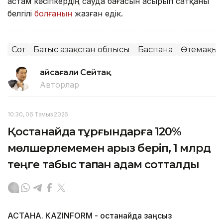
астам кәсіпкердің сауда бағасын асырып сатқаны
белгілі
болғанын
жазған едік.
Сот
Батыс Қазақстан облысы
Баспана
Өтемақы
Ғайсағали Сейтақ
Авторлар
10:30, 06 Тамыз 2026
Қостанайда тұрғындарға 120%
мөлшерлемемен қарыз беріп, 1 млрд
теңге табыс тапқан адам сотталды
АСТАНА. KAZINFORM - Қостанайда заңсыз