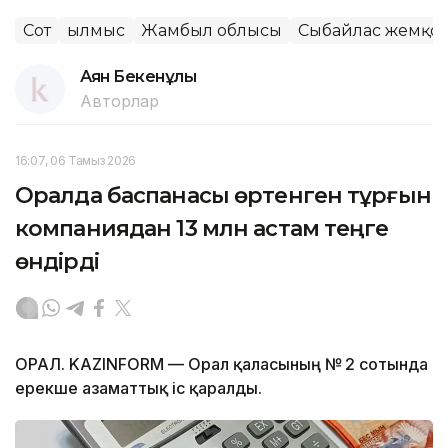
Сот
Қылмыс
Жамбыл облысы
Сыбайлас жемқор
Аян Бекенұлы
Авторлар
16:07, 06 Тамыз 2026
Оралда баспанасы өртенген тұрғын
компаниядан 13 млн астам теңге
өндірді
ОРАЛ. KAZINFORM — Орал қаласының № 2 сотында
ерекше азаматтық іс қаралды.