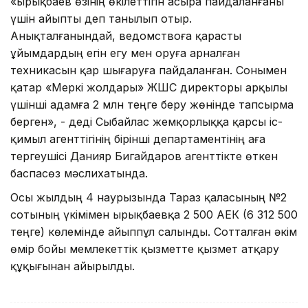
«Қырықбаев өзінің өкілеттігін асыра пайдаланғаны
үшін айыпты деп танылып отыр.
Анықталғанындай, ведомствоға қарасты
ұйымдардың егін егу мен оруға арналған
техникасын қар шығаруға пайдаланған. Сонымен
қатар «Меркі жолдары» ЖШС директоры арқылы
үшінші адамға 2 млн теңге беру жөнінде тапсырма
берген», - деді Сыбайлас жемқорлыққа қарсы іс-
қимыл агенттігінің бірінші департаментінің аға
тергеушісі Данияр Бигайдаров агенттікте өткен
баспасөз мәслихатында.
Осы жылдың 4 наурызында Тараз қаласының №2
сотының үкімімен Қырықбаевқа 2 500 АЕК (6 312 500
теңге) көлемінде айыппұл салынды. Сотталған әкім
өмір бойы мемлекеттік қызметте қызмет атқару
құқығынан айырылды.