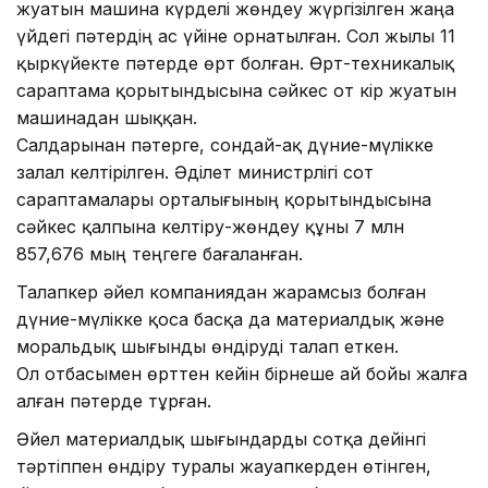
жуатын машина күрделі жөндеу жүргізілген жаңа
үйдегі пәтердің ас үйіне орнатылған. Сол жылы 11
қыркүйекте пәтерде өрт болған. Өрт-техникалық
сараптама қорытындысына сәйкес от кір жуатын
машинадан шыққан.
Салдарынан пәтерге, сондай-ақ дүние-мүлікке
залал келтірілген. Әділет министрлігі сот
сараптамалары орталығының қорытындысына
сәйкес қалпына келтіру-жөндеу құны 7 млн
857,676 мың теңгеге бағаланған.
Талапкер әйел компаниядан жарамсыз болған
дүние-мүлікке қоса басқа да материалдық және
моральдық шығынды өндіруді талап еткен.
Ол отбасымен өрттен кейін бірнеше ай бойы жалға
алған пәтерде тұрған.
Әйел материалдық шығындарды сотқа дейінгі
тәртіппен өндіру туралы жауапкерден өтінген,