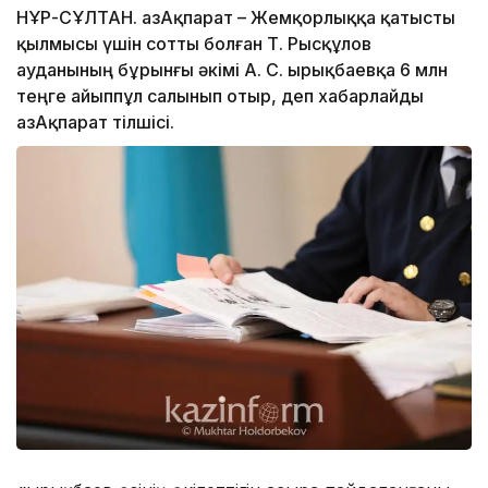
НҰР-СҰЛТАН. ҚазАқпарат – Жемқорлыққа қатысты
қылмысы үшін сотты болған Т. Рысқұлов
ауданының бұрынғы әкімі А. С. Қырықбаевқа 6 млн
теңге айыппұл салынып отыр, деп хабарлайды
ҚазАқпарат тілшісі.