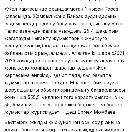
«Жол картасында орындалмаған 1 нысан Тараз
қаласында. Жамбыл және Байзақ аудандарының
елді мекендерінде су басу қаупінің алдын алу үшін
Талас өзенінде жалпы ұзындығы 25,4 шақырым
жағалауды нығайту жұмыстарын жүргізуге
республикалық бюджеттен қаражат бөлінбеуіне
байланысты орындалмады. Аталған іс-шара «2021-
2023 жылдарға арналған су тасқынының алдын алу
және жою жөніндегі шаралар кешені» Жол
картасына енгізілді. Қазіргі таңда, бұл бағытта
жұмыстар шешімін табуда. Мәселен, биыл ауыл
шаруашылығы объектілерін дамыту бағдарламасы
бойынша 555,5 миллион теңге қарастырылған, оның
55, 5 миллион теңгесі жергілікті бюджеттен бөлініп,
жұмыстар жүргізілуде», - деді Ермек Момбаев.
Былтырғы жылдың қыркүйегінен осы сәуір айына
дейін облыстағы гидротехникалық құрылымдарға