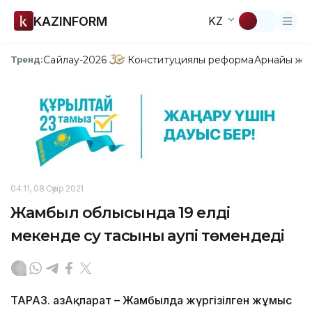
KAZINFORM
KZ
Сайлау-2026
Конституциялық реформа
Арнайы жо
Тренд:
04:11, 08 Сәуір 2021
Жамбыл облысында 19 елді
мекенде су тасқыны қаупі төмендеді
ТАРАЗ. ҚазАқпарат – Жамбылда жүргізілген жұмыс