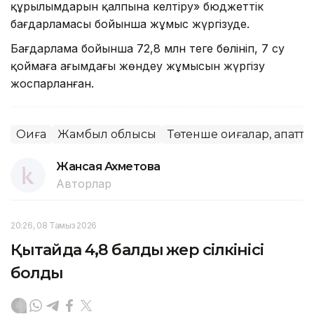
құрылымдарын қалпына келтіру» бюджеттік
бағдарламасы бойынша жұмыс жүргізуде.
Бағдарлама бойынша 72,8 млн теңге бөлініп, 7 су
қоймаға ағымдағы жөндеу жұмысын жүргізу
жоспарланған.
Оқиға
Жамбыл облысы
Төтенше оқиғалар, апатта
Жансая Ахметова
Авторлар
20:26, 08 Тамыз 2026
Қытайда 4,8 балдық жер сілкінісі
болды