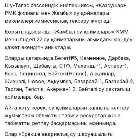
Шу-Талас бассейндік инспекциясы, «Қазсушар»
РМК филиалы мен Жамбыл су қоймалары
мекемелері комиссиялық тексеру жүргізді.
Қорытындысында «Жамбыл су қоймалары» КММ
меншігіндегі 22 су қоймаларының ағымдағы жөндеу
қажет екендігін анықтады.
Олардың қатарында Бөгет№5, Каменное, Дарбаза,
Қызыләуіт, Шабақты, СТФ, Маханды-1, Аспара-1,
Кеңес, Ленинжол, Бәйтелі(Новое), Аққайнар,
Жиенәлі, Новое, Ақкумбез, Базарбай-1, Базарбай-2,
Тастан, Тегістік, Ақермен1-2, Бәйтелі су сақтағыш
қоймалары бар.
Айта кету керек, су қоймаларын қалпына келтіру
жұмыстары облыстық табиғи ресурстар және
табиғатты реттеу басқармасының мойнында.
Олар «Ерекше авариялық су шаруашылығы