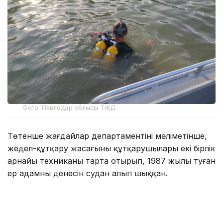
Фото: Павлодар облысы ТЖД
Төтенше жағдайлар департаментінің мәліметінше,
жедел-құтқару жасағының құтқарушылары екі бірлік
арнайы техниканы тарта отырып, 1987 жылы туған
ер адамның денесін судан алып шыққан.