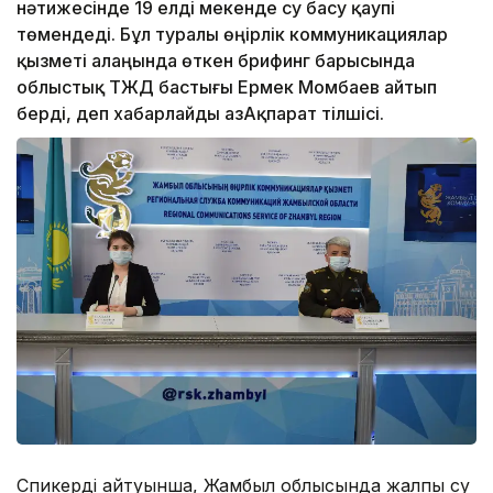
нәтижесінде 19 елді мекенде су басу қаупі
төмендеді. Бұл туралы өңірлік коммуникациялар
қызметі алаңында өткен брифинг барысында
облыстық ТЖД бастығы Ермек Момбаев айтып
берді, деп хабарлайды ҚазАқпарат тілшісі.
Спикердің айтуынша, Жамбыл облысында жалпы су