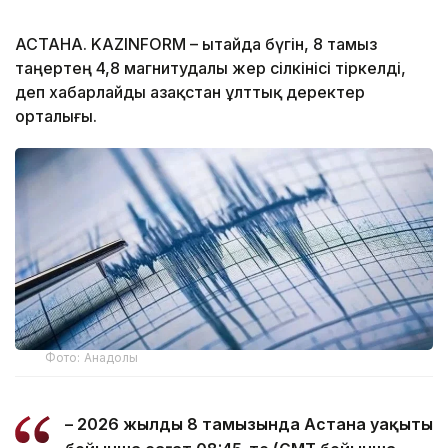
АСТАНА. KAZINFORM – Қытайда бүгін, 8 тамыз
таңертең 4,8 магнитудалы жер сілкінісі тіркелді,
деп хабарлайды Қазақстан ұлттық деректер
орталығы.
Фото: Анадолы
– 2026 жылдың 8 тамызында Астана уақыты