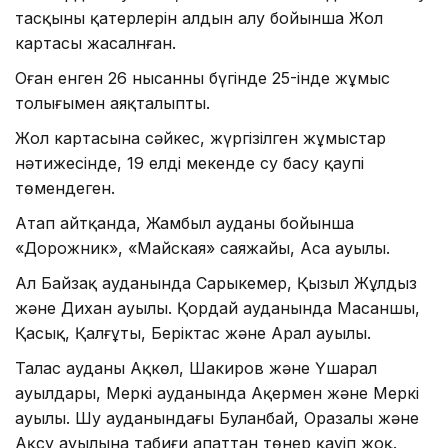
тасқыны қатерлерін алдын алу бойынша Жол
картасы жасалнған.
Оған енген 26 нысанның бүгінде 25-інде жұмыс
толығымен аяқталыпты.
Жол картасына сәйкес, жүргізілген жұмыстар
нәтижесінде, 19 елді мекенде су басу қаупі
төмендеген.
Атап айтқанда, Жамбыл ауданы бойынша
«Дорожник», «Майская» саяжайы, Аса ауылы.
Ал Байзақ ауданында Сарыкемер, Қызыл Жұлдыз
және Дихан ауылы. Қордай ауданында Масаншы,
Қасық, Қалғұты, Беріктас және Арал ауылы.
Талас ауданы Ақкөл, Шакиров және Үшарал
ауылдары, Меркі ауданында Ақермен және Меркі
ауылы. Шу ауданындағы Буланбай, Оразалы және
Ақсу ауылына табиғи апаттан төнер қауіп жоқ.