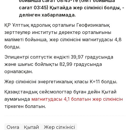
бойынша сағат 08:45-те (GMT бойынша
сағат 03:45) Қытайда жер сілкінісі болды, -
делінген хабарламада.
ҚР Ұлттық ядролық орталығы Геофизикалық
зерттеулер институты деректер орталығының
мәліметі бойынша, жер сілкінісінің магнитудасы 4,8
болды.
Эпицентрі солтүстік ендіктің 39,97 градусында
және шығыс бойлықтың 82,99 градусында
орналасқан.
Жер сілкінісінің энергетикалық класы K=11 болды.
Қазақстандық сейсмологтар бұған дейін Қытай
аумағында
магнитудасы 4,1 болатын жер сілкінісін
тіркеген болатын.
Оқиға
Қытай
Жер сілкінісі