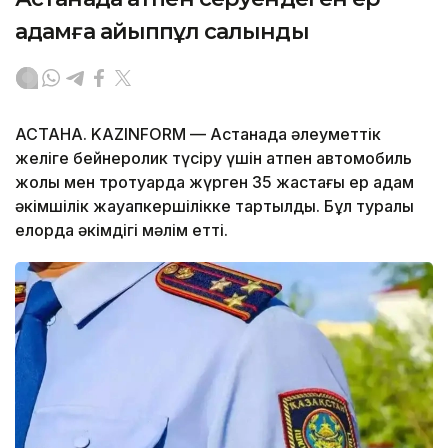
адамға айыппұл салынды
АСТАНА. KAZINFORM — Астанада әлеуметтік
желіге бейнеролик түсіру үшін атпен автомобиль
жолы мен тротуарда жүрген 35 жастағы ер адам
әкімшілік жауапкершілікке тартылды. Бұл туралы
елорда әкімдігі мәлім етті.