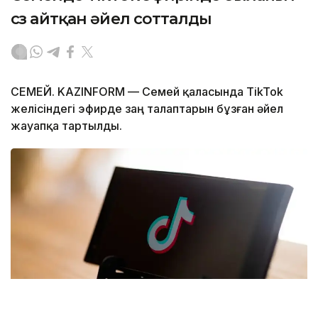
сөз айтқан әйел сотталды
СЕМЕЙ. KAZINFORM — Семей қаласында TikTok
желісіндегі эфирде заң талаптарын бұзған әйел
жауапқа тартылды.