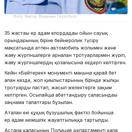
Фото: Виктор Федюнин / Kazinform
35 жастағы ер адам елордадағы ойын-сауық
орындарының біріне бейнеролик түсіру
мақсатында атпен автомобиль жолымен және
жаяу жүргіншілерге арналған тротуарлармен жүріп,
жаяу жүргіншілердің қозғалысына кедергі келтірген.
Кейін «Бәйтерек» монументі маңына қарай бет
алған кезде, жол қиылыстарының бірінде жылқы
тротуарды ластап, жасыл желектерге зақым
келтірген. Осылайша абаттандыру саласындағы
заңнама талаптары бұзылған.
Аталған екі құқық бұзушылық фактісі бойынша
ер адам әкімшілік жауаптылыққа тартылды.
Астана қаласының Полиция департаменті қала