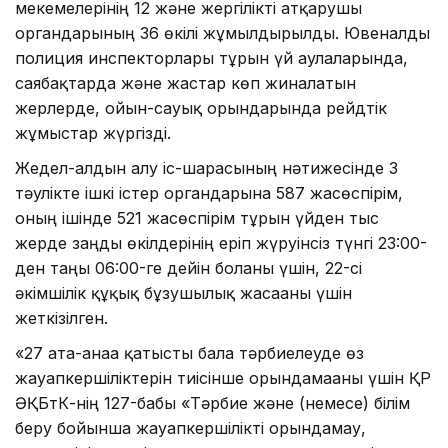
мекемелерінің 12 және жергілікті атқарушы
органдарының 36 өкілі жұмылдырылды. Ювеналды
полиция инспекторлары тұрғын үй аулаларында,
саябақтарда және жастар көп жиналатын
жерлерде, ойын-сауық орындарында рейдтік
жұмыстар жүргізді.
Жедел-алдын алу іс-шарасының нәтижесінде 3
тәулікте ішкі істер органдарына 587 жасөспірім,
оның ішінде 521 жасөспірім тұрғын үйден тыс
жерде заңды өкілдерінің еріп жүруінсіз түнгі 23:00-
ден таңғы 06:00-ге дейін болғаны үшін, 22-сі
әкімшілік құқық бұзушылық жасағаны үшін
жеткізілген.
«27 ата-анаға қатысты бала тәрбиелеуде өз
жауапкершіліктерін тиісінше орындамағаны үшін ҚР
ӘҚБтК-нің 127-бабы «Тәрбие және (немесе) білім
беру бойынша жауапкершілікті орындамау,