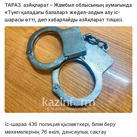
ТАРАЗ. ҚазАқпарат – Жамбыл облысының аумағында
«Түнгі қаладағы балалар» жедел-алдын алу іс-
шарасы өтті, деп хабарлайды ҚазАқпарат тілшісі.
Іс-шараға 436 полиция қызметкері, білім беру
мекемелерінің 76 өкілі, денсаулық сақтау