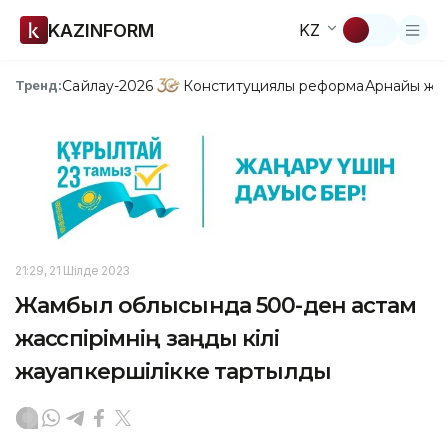
KAZINFORM
KZ
Сайлау-2026
Конституциялық реформа
Арнайы жо
Тренд:
21:29, 21 Шілде 2023
Жамбыл облысында 500-ден астам
жасөспірімнің заңды өкілі
жауапкершілікке тартылды