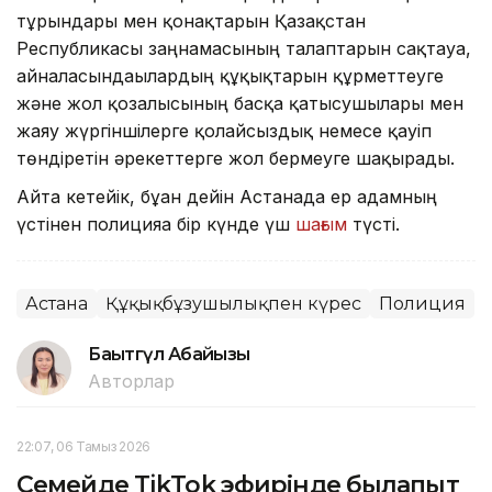
тұрғындары мен қонақтарын Қазақстан
Республикасы заңнамасының талаптарын сақтауға,
айналасындағылардың құқықтарын құрметтеуге
және жол қозғалысының басқа қатысушылары мен
жаяу жүргіншілерге қолайсыздық немесе қауіп
төндіретін әрекеттерге жол бермеуге шақырады.
Айта кетейік, бұған дейін Астанада ер адамның
үстінен полицияға бір күнде үш
шағым
түсті.
Астана
Құқықбұзушылықпен күрес
Полиция
Бақытгүл Абайқызы
Авторлар
22:07, 06 Тамыз 2026
Семейде TikTok эфирінде былапыт