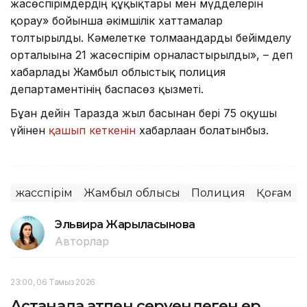
жасөспірімдердің құқықтары мен мүдделерін
қорғау» бойынша әкімшілік хаттамалар
толтырылды. Кәмелетке толмағандарды бейімделу
орталығына 21 жасөспірім орналастырылды», – деп
хабарлады Жамбыл облыстық полиция
департаментінің баспасөз қызметі.
Бұған дейін Таразда жыл басынан бері 75 оқушы
үйінен
қашып кеткенін
хабарлаған болатынбыз.
жасөспірім
Жамбыл облысы
Полиция
Қоғам
Эльвира Жарылқасынова
Авторлар
23:00, 06 Тамыз 2026
Астанада атпен серуендеген ер