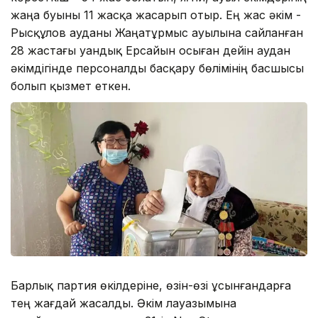
жаңа буыны 11 жасқа жасарып отыр. Ең жас әкім -
Рысқұлов ауданы Жаңатұрмыс ауылына сайланған
28 жастағы Қуандық Ерсайын осыған дейін аудан
әкімдігінде персоналды басқару бөлімінің басшысы
болып қызмет еткен.
Барлық партия өкілдеріне, өзін-өзі ұсынғандарға
тең жағдай жасалды. Әкім лауазымына