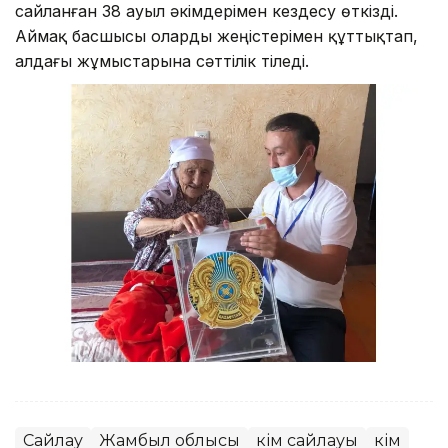
сайланған 38 ауыл әкімдерімен кездесу өткізді.
Аймақ басшысы оларды жеңістерімен құттықтап,
алдағы жұмыстарына сәттілік тіледі.
Сайлау
Жамбыл облысы
Әкім сайлауы
Әкім