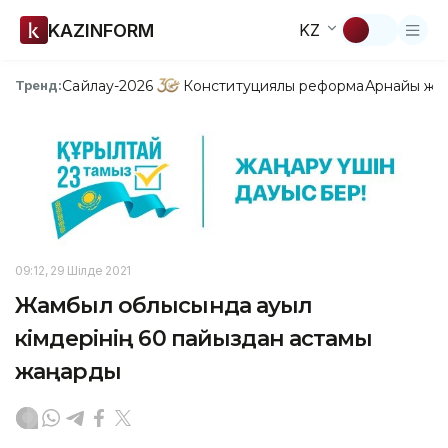
KAZINFORM
KZ
Сайлау-2026
Конституциялық реформа
Арнайы жо
Тренд:
09:12, 29 Шілде 2021
Жамбыл облысында ауыл
әкімдерінің 60 пайыздан астамы
жаңарды