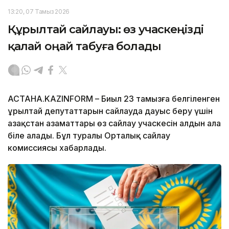
13:20, 07 Тамыз 2026
Құрылтай сайлауы: өз учаскеңізді
қалай оңай табуға болады
АСТАНА.KAZINFORM – Биыл 23 тамызға белгіленген
Құрылтай депутаттарын сайлауда дауыс беру үшін
Қазақстан азаматтары өз сайлау учаскесін алдын ала
біле алады. Бұл туралы Орталық сайлау
комиссиясы хабарлады.