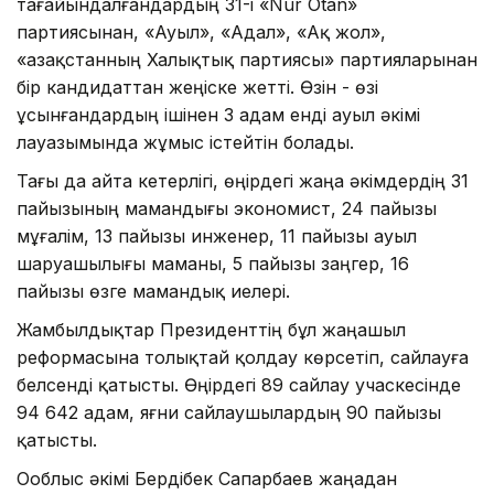
тағайындалғандардың 31-і «Nur Otan»
партиясынан, «Ауыл», «Адал», «Ақ жол»,
«Қазақстанның Халықтық партиясы» партияларынан
бір кандидаттан жеңіске жетті. Өзін - өзі
ұсынғандардың ішінен 3 адам енді ауыл әкімі
лауазымында жұмыс істейтін болады.
Тағы да айта кетерлігі, өңірдегі жаңа әкімдердің 31
пайызының мамандығы экономист, 24 пайызы
мұғалім, 13 пайызы инженер, 11 пайызы ауыл
шаруашылығы маманы, 5 пайызы заңгер, 16
пайызы өзге мамандық иелері.
Жамбылдықтар Президенттің бұл жаңашыл
реформасына толықтай қолдау көрсетіп, сайлауға
белсенді қатысты. Өңірдегі 89 сайлау учаскесінде
94 642 адам, яғни сайлаушылардың 90 пайызы
қатысты.
Ооблыс әкімі Бердібек Сапарбаев жаңадан