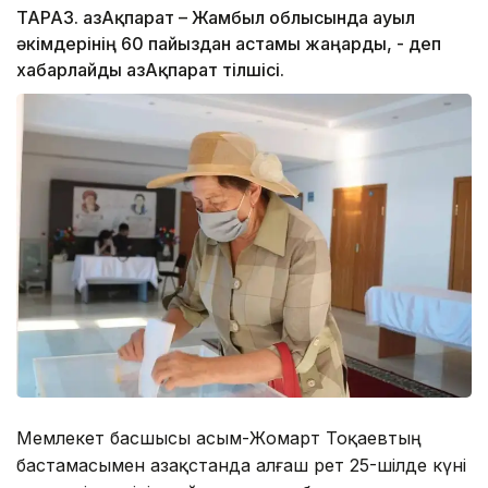
ТАРАЗ. ҚазАқпарат – Жамбыл облысында ауыл
әкімдерінің 60 пайыздан астамы жаңарды, - деп
хабарлайды ҚазАқпарат тілшісі.
Мемлекет басшысы Қасым-Жомарт Тоқаевтың
бастамасымен Қазақстанда алғаш рет 25-шілде күні