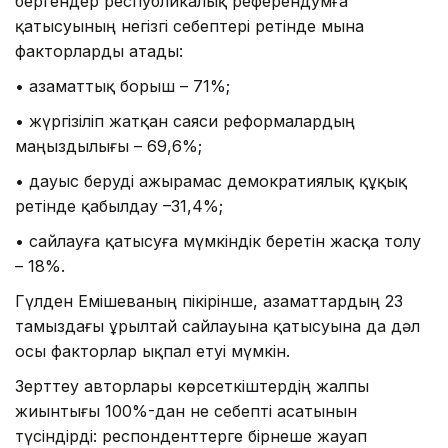
бергендер республикалық референдумға
қатысуының негізгі себептері ретінде мына
факторларды атады:
• азаматтық борыш – 71%;
• жүргізіліп жатқан саяси реформалардың
маңыздылығы – 69,6%;
• дауыс беруді ажырамас демократиялық құқық
ретінде қабылдау –31,4%;
• сайлауға қатысуға мүмкіндік беретін жасқа толу
– 18%.
Гүлден Емішеваның пікірінше, азаматтардың 23
тамыздағы Құрылтай сайлауына қатысуына да дәл
осы факторлар ықпал етуі мүмкін.
Зерттеу авторлары көрсеткіштердің жалпы
жиынтығы 100%-дан не себепті асатынын
түсіндірді: респонденттерге бірнеше жауап