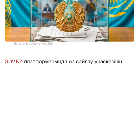
Фото: Kazinform / ИИ
GOV.KZ
платформасында өз сайлау учаскесінің
нөмірі мен орналасқан мекенжайын білуге
мүмкіндік беретін онлайн-сервис іске қосылды.
Азаматтарға ыңғайлы болуы үшін бір мезетте үш
сервис әзірленді. Көрсетілген гиперсілтемелердің
кез келгеніне өту арқылы сайлаушы өзінің өңірін
таңдап, ЖСН енгізіп, сайлау учаскесінің нөмірін,
сондай-ақ оның мекенжайын біле алады.
-
https://www.gov.kz/sailau?lang=kk