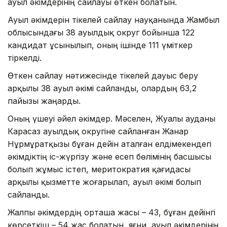
ауыл әкімдерінің сайлауы өткен болатын.
Ауыл әкімдерін тікелей сайлау науқанында Жамбыл
облысындағы 38 ауылдық округ бойынша 122
кандидат ұсынылып, оның ішінде 111 үміткер
тіркелді.
Өткен сайлау нәтижесінде тікелей дауыс беру
арқылы 38 ауыл әкімі сайланды, олардың 63,2
пайызы жаңарды.
Оның үшеуі әйел әкімдер. Мәселен, Жуалы ауданы
Карасаз ауылдық округіне сайланған Жанар
Нұрмұратқызы бұған дейін аталған елдімекендегі
әкімдіктің іс-жүргізу және есеп бөлімінің басшысы
болып жұмыс істеп, меритократия қағидасы
арқылы қызметте жоғарылап, ауыл әкімі болып
сайланды.
Жалпы әкімдердің орташа жасы – 43, бұған дейінгі
көрсеткіш – 54 жас болатын, яғни, ауыл әкімдерінің