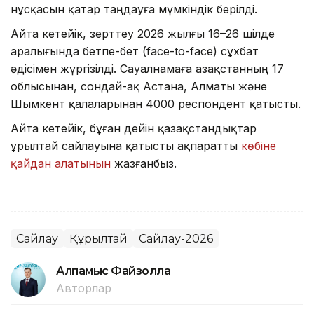
нұсқасын қатар таңдауға мүмкіндік берілді.
Айта кетейік, зерттеу 2026 жылғы 16–26 шілде
аралығында бетпе-бет (face-to-face) сұхбат
әдісімен жүргізілді. Сауалнамаға Қазақстанның 17
облысынан, сондай-ақ Астана, Алматы және
Шымкент қалаларынан 4000 респондент қатысты.
Айта кетейік, бұған дейін қазақстандықтар
Құрылтай сайлауына қатысты ақпаратты
көбіне
қайдан алатынын
жазғанбыз.
Сайлау
Құрылтай
Сайлау-2026
Алпамыс Файзолла
Авторлар