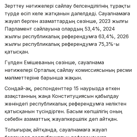
Зерттеу нәтижелері сайлау белсенділігінің тұрақты
түрде өсіп келе жатқанын дәлелдеді. Сауалнамаға
жауап берген азаматтардың сөзінше, 2023 жылғы
Парламент сайлауына олардың 53,4%, 2024
жылғы республикалық референдумға 63,4%, 2026
жылғы республикалық референдумға 75,3%-ы
қатысқан.
Гүлден Емішеваның сөзінше, сауалнама
нәтижелері Орталық сайлау комиссиясының ресми
мәліметтеріне барынша жақын.
Сондай-ақ, респонденттер 15 наурызда өткен
Қазақстанның жаңа Конституциясын қабылдау
жөніндегі республикалық референдумға неліктен
қатысқанын түсіндірген. Басым көпшілігің оның
себебін азаматтық жауапкершілік деп айтқан.
Толығырақ айтқанда, сауалнамаға жауап