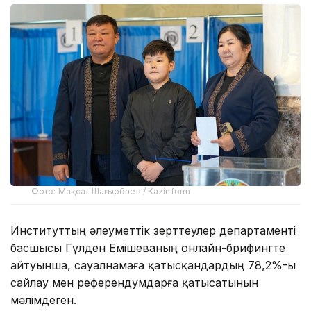
Фото: Мақсат Шағырбаев / Kazinform
Институттың әлеуметтік зерттеулер департаменті
басшысы Гүлден Емішеваның онлайн-брифингте
айтуынша, сауалнамаға қатысқандардың 78,2%-ы
сайлау мен референдумдарға қатысатынын
мәлімдеген.