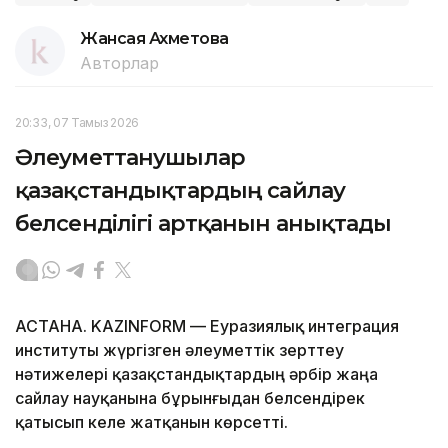
Жансая Ахметова
Авторлар
20:33, 07 Тамыз 2026
Әлеуметтанушылар
қазақстандықтардың сайлау
белсенділігі артқанын анықтады
АСТАНА. KAZINFORM — Еуразиялық интеграция
институты жүргізген әлеуметтік зерттеу
нәтижелері қазақстандықтардың әрбір жаңа
сайлау науқанына бұрынғыдан белсендірек
қатысып келе жатқанын көрсетті.