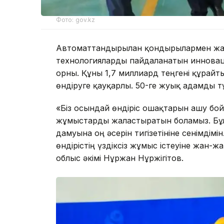
Фото: gov.kz
Автоматтандырылған қондырғылармен жаб
технологияларды пайдаланатын инноваци
орны. Құны 1,7 миллиард теңгені құрайт
өндіруге қауқарлы. 50-ге жуық адамды 
«Біз осындай өндіріс ошақтарын ашу бо
жұмыстарды жалғастыратын боламыз. Бұ
дамуына оң әсерін тигізетініне сенімдімі
өндірістің үздіксіз жұмыс істеуіне жан-ж
облыс әкімі Нұржан Нұржігітов.