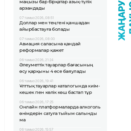
маңызы бар бірқатар азық-түлік
арзандады
07 тамыз 2026, 08:51
Доллар мен теңгені қаншадан
айырбастауға болады
07 тамыз 2026, 08:00
Авиация саласына қандай
реформалар қажет
06 тамыз 2026, 21:24
Әлеуметтік тауарлар бағасының
өсу қарқыны 4 есе баяулады
06 тамыз 2026, 19:41
Ұлттық тауарлар каталогында киім-
кешек пен көлік көш бастап тұр
06 тамыз 2026, 17:25
Онлайн платформаларда алкоголь
өнімдерін сатуға тыйым салынды
ма
06 тамыз 2026, 15:57