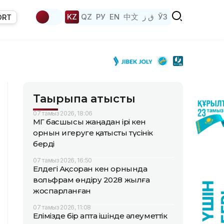
KZ
QZ
РУ
EN
中文
ق ز
ЎЗ
ORT
Тақырыпқа қатысты
07 тамыз 2026, 18:06
ҚМГ басшысы жаңадан ірі кен
орнын игеруге қатысты түсінік
берді
07 тамыз 2026, 16:50
Елдегі Ақсоран кен орнында
вольфрам өндіру 2028 жылға
жоспарланған
07 тамыз 2026, 11:08
Елімізде бір апта ішінде әлеуметтік