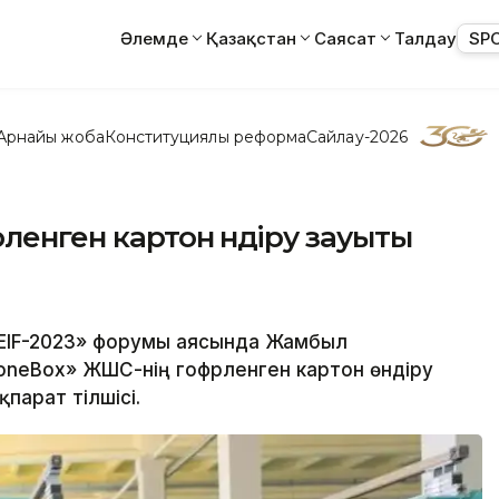
Әлемде
Қазақстан
Саясат
Талдау
SP
Арнайы жоба
Конституциялық реформа
Сайлау-2026
енген картон өндіру зауыты
HEIF-2023» форумы аясында Жамбыл
oneBox» ЖШС-нің гофрленген картон өндіру
парат тілшісі.