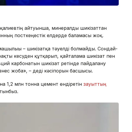
қалиевтің айтуынша, минералды шикізаттан
ынның посткеңестік елдерде баламасы жоқ.
машылығы – шикізатқа тәуелді болмайды. Сондай-
ақты кесуден құтқарып, қайталама шикізат пен
ьций карбонатын шикізат ретінде пайдалану
знес жоба», – деді кәсіпорын басшысы.
на 1,2 млн тонна цемент өндіретін
зауыттың
атынбыз.