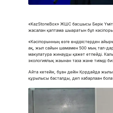
«KazStoneBox» ЖШС басшысы Берік Үміт
жасалған қаптама шығаратын бұл кәсіпор
«Кәсіпорынның өзге өндірістерден айыр
ақ, жыл сайын шамамен 500 мың тал-дар
макулатура жинауды қажет етпейді. Кал
экологиялық жағынан таза және тиімді би
Айта кетейік, бұған дейін Қордайда жылы
құрылысы басталды, деп хабарлаған бол