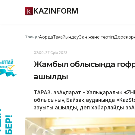
KAZINFORM
Ақорда
Тағайындау
Заң және тәртіп
Дерекқор
Тренд:
02:00, 27 Сәуір 2023
Жамбыл облысында гофрл
ашылды
ТАРАЗ. ҚазАқпарат - Халықаралық «Z
облысының Байзақ ауданында «KazSt
зауыты ашылды, деп хабарлайды ҚазАқ