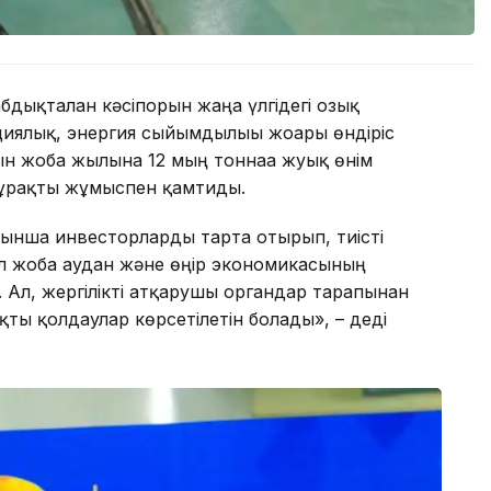
дықталған кәсіпорын жаңа үлгідегі озық
ялық, энергия сыйымдылығы жоғары өндіріс
ын жоба жылына 12 мың тоннаға жуық өнім
тұрақты жұмыспен қамтиды.
йынша инвесторларды тарта отырып, тиісті
л жоба аудан және өңір экономикасының
н. Ал, жергілікті атқарушы органдар тарапынан
ақты қолдаулар көрсетілетін болады», – деді