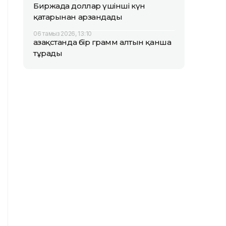
Биржада доллар үшінші күн
қатарынан арзандады
06 тамыз 2026, 13:10
Қазақстанда бір грамм алтын қанша
тұрады