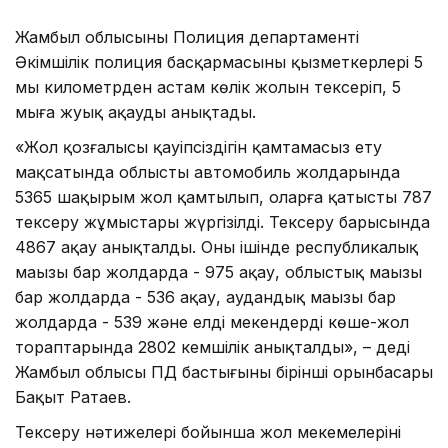
Жамбыл облысының Полиция департаменті
Әкімшілік полиция басқармасының қызметкерлері 5
мың километрден астам көлік жолын тексеріп, 5
мыңға жуық ақауды анықтады.
«Жол қозғалысы қауіпсіздігін қамтамасыз ету
мақсатында облыстың автомобиль жолдарында
5365 шақырым жол қамтылып, оларға қатысты 787
тексеру жұмыстары жүргізілді. Тексеру барысында
4867 ақау анықталды. Оның ішінде республикалық
маңызы бар жолдарда - 975 ақау, облыстық маңызы
бар жолдарда - 536 ақау, аудандық маңызы бар
жолдарда - 539 және елді мекендердің көше-жол
тораптарында 2802 кемшілік анықталды», – деді
Жамбыл облысы ПД бастығының бірінші орынбасары
Бақыт Ратаев.
Тексеру нәтижелері бойынша жол мекемелерінің