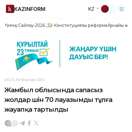
KAZINFORM
KZ
Сайлау-2026
Конституциялық реформа
Арнайы жо
Тренд:
06:24, 06 Маусым 2020
Жамбыл облысында сапасыз
жолдар үшін 70 лауазымды тұлға
жауапқа тартылды