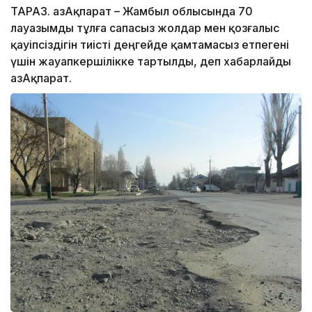
ТАРАЗ. ҚазАқпарат – Жамбыл облысында 70
лауазымды тұлға сапасыз жолдар мен қозғалыс
қауіпсіздігін тиісті деңгейде қамтамасыз етпегені
үшін жауапкершілікке тартылды, деп хабарлайды
ҚазАқпарат.