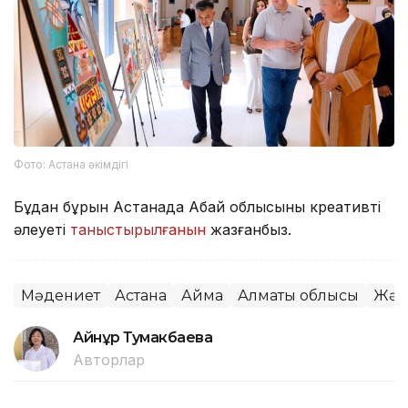
Фото: Астана әкімдігі
Бұдан бұрын Астанада Абай облысының креативті
әлеуеті
таныстырылғанын
жазғанбыз.
Мәдениет
Астана
Аймақ
Алматы облысы
Жәр
Айнұр Тумакбаева
Авторлар