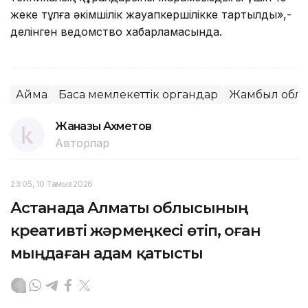
жеке тұлға әкімшілік жауапкершілікке тартылды»,-
делінген ведомство хабарламасында.
Аймақ
Басқа мемлекеттік органдар
Жамбыл обл
Жанғазы Ахметов
Авторлар
23:05, 10 Тамыз 2026
Астанада Алматы облысының
креативті жәрмеңкесі өтіп, оған
мыңдаған адам қатысты