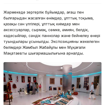
Жәрмеңкеде зергерлік бұйымдар, ағаш пен
былғарыдан жасалған өнімдер, ұлттық тоқыма,
қазақы сән үлгілері, ұлттық киімдер мен
аксессуарлар, сырмақ, сөмке, әмиян, белдік,
кәдесыйлар, сәндік паннолар және бейнелеу өнері
туындылары ұсынылды. Экспозицияның жекелеген
бөлімдері Жамбыл Жабайұлы мен Мұқағали
Мақатаевтың шығармашылығына арналды.