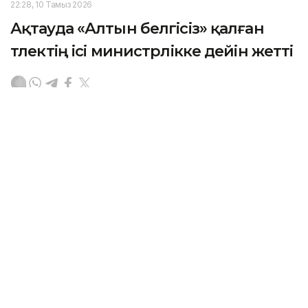
22:28, 10 Тамыз 2026
Ақтауда «Алтын белгісіз» қалған
түлектің ісі министрлікке дейін жетті
АҚТАУ. KAZINFORM — Маңғыстау облысының білім
басқармасы мектеп түлегі Үміт Ершееваның
«Алтын белгі» иегерлерінің қатарына енгізілмеуіне
қатысты өтініші бойынша тексеру жүргізді.