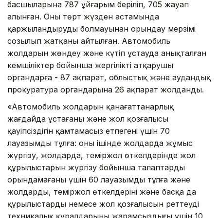
басшыларына 787 ұйғарым беріліп, 705 жауап
алынған. Оның төрт жүзден астамында
қаржыландырудың болмауынан орындау мерзімі
созылып жатқаны айтылған. Автомобиль
жолдарын жөндеу және күтіп ұстауда анықталған
кемшіліктер бойынша жергілікті атқарушы
органдарға - 87 ақпарат, облыстық және аудандық
прокуратура органдарына 26 ақпарат жолданды.
«Автомобиль жолдарын қанағаттанарлық
жағдайда ұстағаны және жол қозғалысы
қауіпсіздігін қамтамасыз етпегені үшін 70
лауазымды тұлға: оның ішінде жолдарда жұмыс
жүргізу, жолдарда, теміржол өткелдерінде жол
құрылыстарын жүргізу бойынша талаптарды
орындамағаны үшін
60 лауазымды тұлға және
жолдардың, теміржол өткелдерінің және басқа да
құрылыстардың немесе жол қозғалысын реттеудің
техникалық құралдарының жарамсыздығы үшін
10