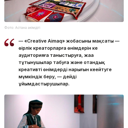
Фото: Астана әкімдігі
— «Creative Aimaq» жобасының мақсаты —
өңірлік креаторларға өнімдерін кең
аудиторияға таныстыруға, жаңа
тұтынушылар табуға және отандық
креативті өнімдердің нарығын кеңейтуге
мүмкіндік беру, — дейді
ұйымдастырушылар.