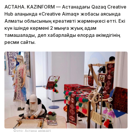
АСТАНА. KAZINFORM — Астанадағы Qazaq Creative
Hub алаңында «Creative Aimaq» жобасы аясында
Алматы облысының креативті жәрмеңкесі өтті. Екі
күн ішінде көрмені 2 мыңға жуық адам
тамашалады, деп хабарлайды елорда әкімдігінің
ресми сайты.
Фото: Астана әкімдігі