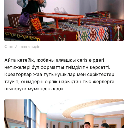
Фото: Астана әкімдігі
Айта кетейік, жобаның алғашқы сегіз өңірдегі
нәтижелері бұл форматтың тиімділігін көрсетті.
Креаторлар жаңа тұтынушылар мен серіктестер
тауып, өнімдерін өңірлік нарықтан тыс жерлерге
шығаруға мүмкіндік алды.