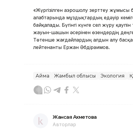
«Жүргізілген аэрошолу зерттеу жұмысы 
алабтарында мұздықтардың едәуір кеміг
байқалады. Бүгінгі күнге сел жүру қауп
жауын-шашын әсерінен өзендердің деңгейл
Төтенше жағдайлардың алдын алу басқа
лейтенанты Ержан Әбдірәимов.
Аймақ
Жамбыл облысы
Экология
Қ
Жансая Ахметова
Авторлар