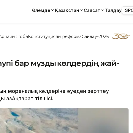
Әлемде
Қазақстан
Саясат
Талдау
SP
Арнайы жоба
Конституциялық реформа
Сайлау-2026
упі бар мұздық көлдердің жай-
ның мореналық көлдеріне әуеден зерттеу
 ҚазАқпарат тілшісі.