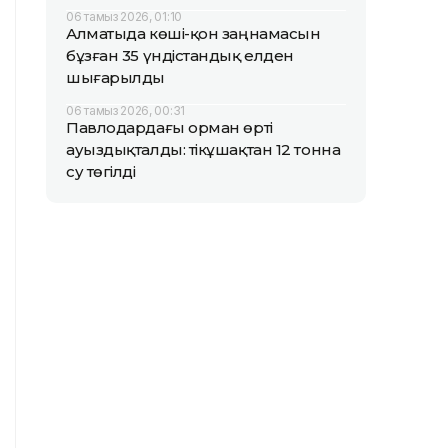
06 тамыз 2026, 01:10
Алматыда көші-қон заңнамасын
бұзған 35 үндістандық елден
шығарылды
06 тамыз 2026, 00:31
Павлодардағы орман өрті
ауыздықталды: тікұшақтан 12 тонна
су төгілді