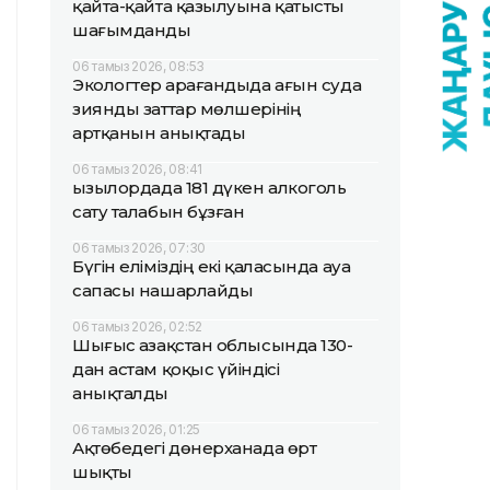
қайта-қайта қазылуына қатысты
шағымданды
06 тамыз 2026, 08:53
Экологтер Қарағандыда ағын суда
зиянды заттар мөлшерінің
артқанын анықтады
06 тамыз 2026, 08:41
Қызылордада 181 дүкен алкоголь
сату талабын бұзған
06 тамыз 2026, 07:30
Бүгін еліміздің екі қаласында ауа
сапасы нашарлайды
06 тамыз 2026, 02:52
Шығыс Қазақстан облысында 130-
дан астам қоқыс үйіндісі
анықталды
06 тамыз 2026, 01:25
Ақтөбедегі дөнерханада өрт
шықты