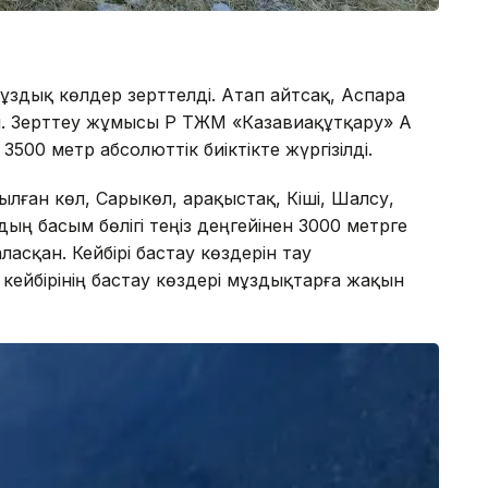
здық көлдер зерттелді. Атап айтсақ, Аспара
. Зерттеу жұмысы ҚР ТЖМ «Казавиақұтқару» АҚ
500 метр абсолюттік биіктікте жүргізілді.
ылған көл, Сарыкөл, Қарақыстақ, Кіші, Шалсу,
дың басым бөлігі теңіз деңгейінен 3000 метрге
ласқан. Кейбірі бастау көздерін тау
ейбірінің бастау көздері мұздықтарға жақын