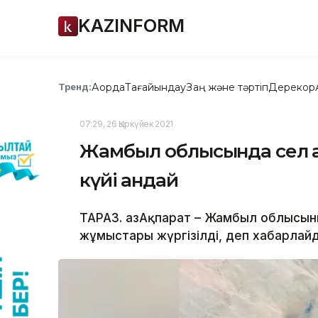
KAZINFORM
Ақорда
Тағайындау
Заң және тәртіп
Дерекқор
Тренд:
07:29, 26 Қыркүйек 2021
Жамбыл облысында сел қа
күйі қандай
ТАРАЗ. ҚазАқпарат – Жамбыл облысы
жұмыстары жүргізілді, деп хабарлайды