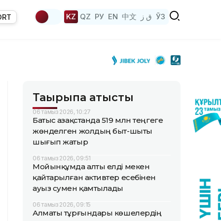
KZ
QZ
РУ
EN
中文
ق ز
ЎЗ
ORT
Тақырыпқа қатысты
06 тамыз 2026, 10:27
Батыс Қазақстанда 519 млн теңгеге
жөнделген жолдың быт-шыты
шығып жатыр
06 тамыз 2026, 09:51
Мойынқұмда алты елді мекен
қайтарылған активтер есебінен
ауыз сумен қамтылады
06 тамыз 2026, 09:15
Алматы тұрғындары көшелердің