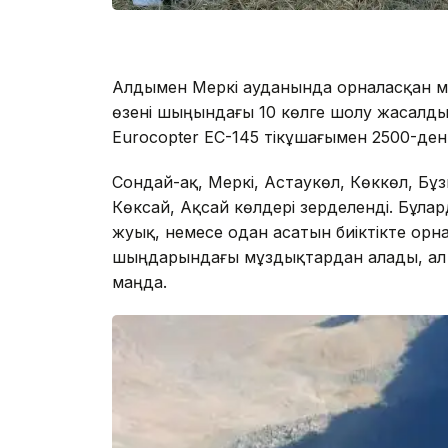
Алдымен Меркі ауданында орналасқан мұ
өзені шыңындағы 10 көлге шолу жасалды
Eurocopter ЕС-145 тікұшағымен 2500-ден 3
Сондай-ақ, Меркі, Астаукөл, Көккөл, Бұз
Көксай, Ақсай көлдері зерделенді. Бұлар
жуық, немесе одан асатын биіктікте орна
шыңдарындағы мұздықтардан алады, ал к
маңда.