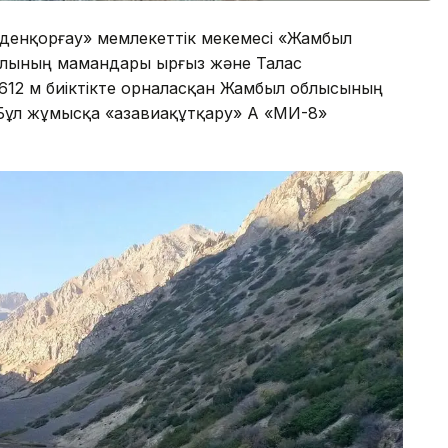
елденқорғау» мемлекеттік мекемесі «Жамбыл
лының мамандары Қырғыз және Талас
3612 м биіктікте орналасқан Жамбыл облысының
 Бұл жұмысқа «Қазавиақұтқару» АҚ «МИ-8»