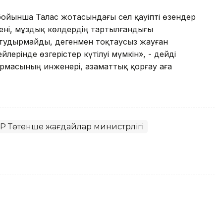
бойынша Талас жотасындағы сел қауіпті өзендер
ені, мұздық көлдердің тартылғандығы
ін тудырмайды, дегенмен тоқтаусыз жауған
ерінде өзгерістер күтілуі мүмкін», - дейді
рмасының инженері, азаматтық қорғау аға
Р Төтенше жағдайлар министрлігі