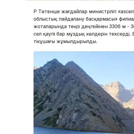
ҚР Төтенше жағдайлар министрлігі «Қазс
облыстық пайдалану басқармасы» филиа
жоталарында теңіз деңгейінен 3306 м - 
сел қаупі бар мұздық көлдерін тексерді.
тікұшағы жұмылдырылды.