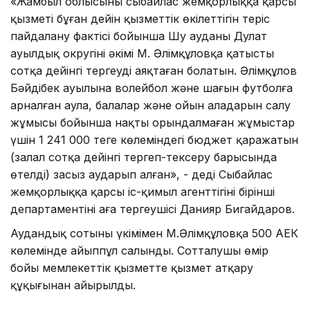
«Жамбыл облысының сыбайлас жемқорлыққа қарсы
қызметі бұған дейін қызметтік өкілеттігін теріс
пайдалану фактісі бойынша Шу ауданы Дулат
ауылдық округінің әкімі М. Әлімқұловқа қатысты
сотқа дейінгі тергеуді аяқтаған болатын. Әлімқұлов
Бәйдібек ауылына волейбол және шағын футболға
арналған аула, балалар және ойын алаңдарын салу
жұмысы бойынша нақты орындалмаған жұмыстар
үшін 1 241 000 теңге көлеміндегі бюджет қаражатын
(залал сотқа дейінгі тергеп-тексеру барысында
өтелді) заңсыз аударып алған», - деді Сыбайлас
жемқорлыққа қарсы іс-қимыл агенттігінің бірінші
департаментінің аға тергеушісі Данияр Бигайдаров.
Аудандық сотының үкімімен М.Әлімқұловқа 500 АЕК
көлемінде айыппұл салынды. Сотталушы өмір
бойы мемлекеттік қызметте қызмет атқару
құқығынан айырылды.