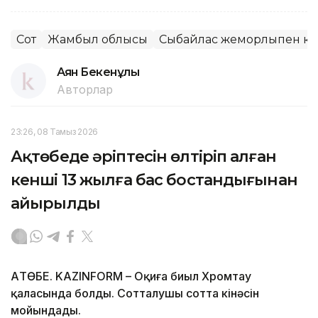
Сот
Жамбыл облысы
Сыбайлас жемқорлықпен кү
Аян Бекенұлы
Авторлар
23:26, 08 Тамыз 2026
Ақтөбеде әріптесін өлтіріп алған
кенші 13 жылға бас бостандығынан
айырылды
АҚТӨБЕ. KAZINFORM – Оқиға биыл Хромтау
қаласында болды. Сотталушы сотта кінәсін
мойындады.