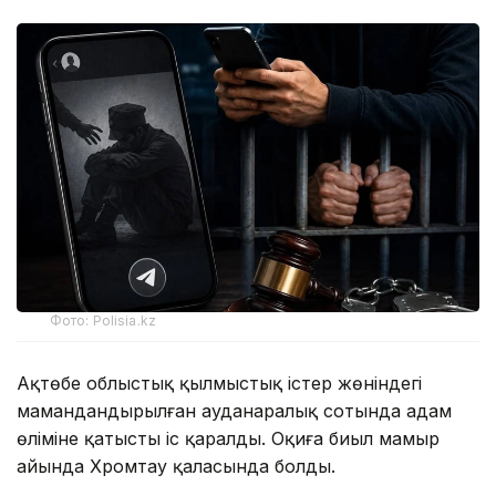
Фото: Polisia.kz
Ақтөбе облыстық қылмыстық істер жөніндегі
мамандандырылған ауданаралық сотында адам
өліміне қатысты іс қаралды. Оқиға биыл мамыр
айында Хромтау қаласында болды.