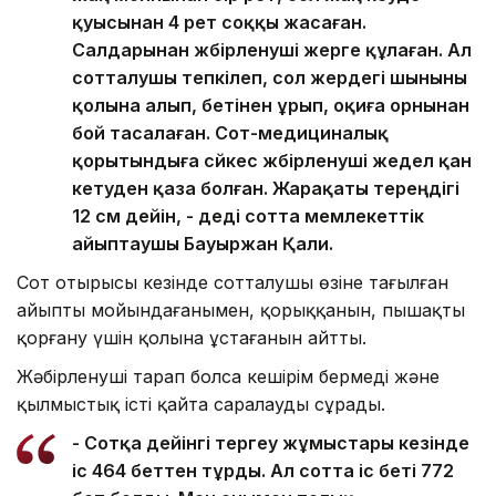
қуысынан 4 рет соққы жасаған.
Салдарынан жәбірленуші жерге құлаған. Ал
сотталушы тепкілеп, сол жердегі шыныны
қолына алып, бетінен ұрып, оқиға орнынан
бой тасалаған. Сот-медициналық
қорытындыға сәйкес жәбірленуші жедел қан
кетуден қаза болған. Жарақаты тереңдігі
12 см дейін, - деді сотта мемлекеттік
айыптаушы Бауыржан Қали.
Сот отырысы кезінде сотталушы өзіне тағылған
айыпты мойындағанымен, қорыққанын, пышақты
қорғану үшін қолына ұстағанын айтты.
Жәбірленуші тарап болса кешірім бермеді және
қылмыстық істі қайта саралауды сұрады.
- Сотқа дейінгі тергеу жұмыстары кезінде
іс 464 беттен тұрды. Ал сотта іс беті 772