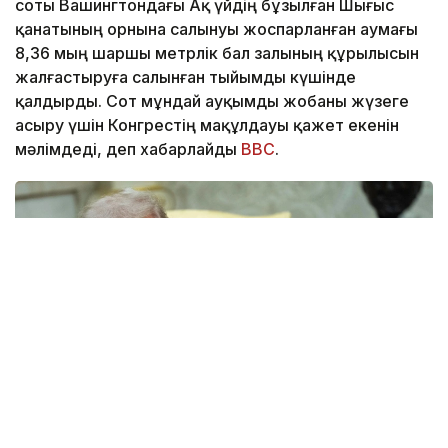
соты Вашингтондағы Ақ үйдің бұзылған Шығыс
қанатының орнына салынуы жоспарланған аумағы
8,36 мың шаршы метрлік бал залының құрылысын
жалғастыруға салынған тыйымды күшінде
қалдырды. Сот мұндай ауқымды жобаны жүзеге
асыру үшін Конгрестің мақұлдауы қажет екенін
мәлімдеді, деп хабарлайды
BBC
.