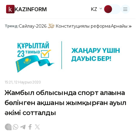
KAZINFORM
KZ
Сайлау-2026
Конституциялық реформа
Арнайы жо
Тренд:
15:21, 12 Наурыз 2020
Жамбыл облысында спорт алаңына
бөлінген ақшаны жымқырған ауыл
әкімі сотталды