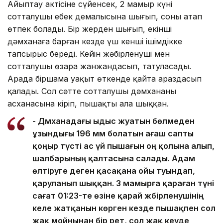
Айыптау актісіне сүйенсек, 2 мамыр күні
сотталушы еңбек демалысына шығып, соны атап
өтпек болады. Бір жерден шығып, екінші
дәмханаға барған кезде үш кенші ішімдікке
тапсырыс береді. Кейін жәбірленуші мен
сотталушы өзара жанжандасып, татуласады.
Арада біршама уақыт өткенде қайта араздасып
қалады. Сол сәтте сотталушы дәмхананың
асханасына кіріп, пышақты ала шыққан.
- Дәмханадағы ыдыс жуатын бөлмеден
ұзындығы 196 мм болатын ағаш сапты
қоңыр түсті ас үй пышағын оң қолына алып,
шалбарының қалтасына салады. Адам
өлтіруге деген қасақана ойы туындап,
қаруланып шыққан. 3 мамырға қараған түні
сағат 01:23-те өзіне қарай жәбірленушінің
келе жатқанын көрген кезде пышақпен сол
жақ мойнынан бір рет, сол жақ кеуде