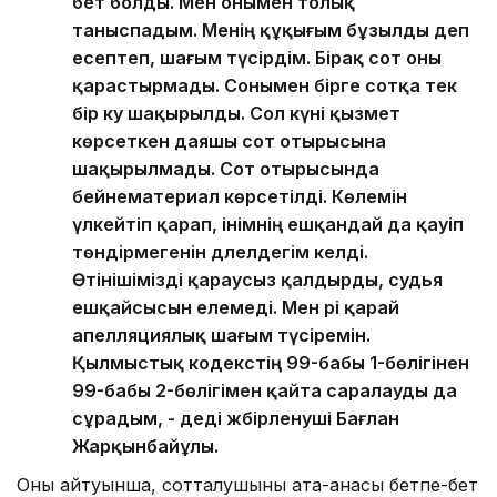
бет болды. Мен онымен толық
таныспадым. Менің құқығым бұзылды деп
есептеп, шағым түсірдім. Бірақ сот оны
қарастырмады. Сонымен бірге сотқа тек
бір куә шақырылды. Сол күні қызмет
көрсеткен даяшы сот отырысына
шақырылмады. Сот отырысында
бейнематериал көрсетілді. Көлемін
үлкейтіп қарап, інімнің ешқандай да қауіп
төндірмегенін дәлелдегім келді.
Өтінішімізді қараусыз қалдырды, судья
ешқайсысын елемеді. Мен әрі қарай
апелляциялық шағым түсіремін.
Қылмыстық кодекстің 99-бабы 1-бөлігінен
99-бабы 2-бөлігімен қайта саралауды да
сұрадым, - деді жәбірленуші Бағлан
Жарқынбайұлы.
Оның айтуынша, сотталушының ата-анасы бетпе-бет