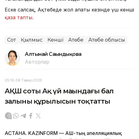
Еске салсақ, Ақтөбеде жол апаты кезінде үш кенші
қаза тапты.
Сот
Қылмыс
Кенші
Ақтөбе
Ақтөбе облысы
Алтынай Сағындықова
Авторлар
05:19, 08 Тамыз 2026
АҚШ соты Ақ үй маңындағы бал
залының құрылысын тоқтатты
АСТАНА. KAZINFORM — АҚШ-тың апелляциялық