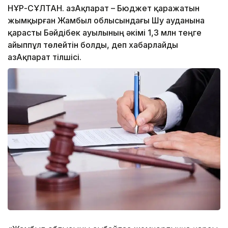
НҰР-СҰЛТАН. ҚазАқпарат – Бюджет қаражатын
жымқырған Жамбыл облысындағы Шу ауданына
қарасты Бәйдібек ауылының әкімі 1,3 млн теңге
айыппұл төлейтін болды, деп хабарлайды
ҚазАқпарат тілшісі.