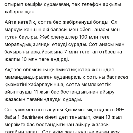
отырып кешірім сұрамаған, тек телефон арқылы
хабарласқан.
Айта кетейік, сотта бес жәбірленуші болды. Ол
марқұм кеншінің екі баласы мен әйелі, анасы мен
туған бауыры. Жәбірленушілер 100 млн теңге
моральдық зиянды өтеуді сұрады. Сот анасы мен
бауырының әрқайсысына 7 млн теңге, ал отбасына
жалпы 10 млн теңге өндірді.
Ақтөбе облысының қылмыстық істер жөніндегі
мамандандырылған ауданаралық сотының баспасөз
қызметінің хабарлауынша, сотта мемлекеттік
айыптаушы 11 жыл бас бостандығынан айыру
жазасын тағайындауды сұрады.
Сот үкімімен сотталушы Қылмыстық кодекстің 99-
бабы 1-бөлігімен кінәлі деп танылып, оған 13 жыл
мерзімге бас бостандығынан айыру жазасы
тағайындалды. Сот үкімі заңды күшіне енген жоқ.