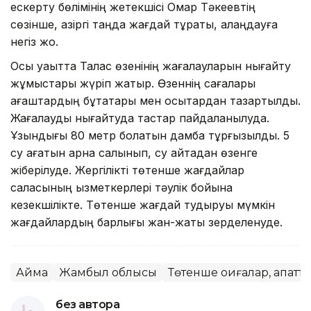
ескерту бөлімінің жетекшісі Омар Тәкеевтің
сөзінше, қазіргі таңда жағдай тұрақты, алаңдауға
негіз жоқ.
Осы уақытта Талас өзенінің жағалауларын нығайту
жұмыстары жүріп жатыр. Өзеннің сағалары
ағаштардың бұтақтары мен қоқсықтардан тазартылды.
Жағалауды нығайтуда тастар пайдаланылуда.
Ұзындығы 80 метр болатын дамба тұрғызылды. 5
су ағатын арна салынып, су қайтадан өзенге
жіберілуде. Жергілікті төтенше жағдайлар
саласының қызметкерлері тәулік бойына
кезекшілікте. Төтенше жағдай тудыруы мүмкін
жағдайлардың барлығы жан-жақты зерделенуде.
Аймақ
Жамбыл облысы
Төтенше оқиғалар, апатт
без автора