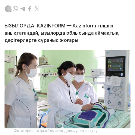
ҚЫЗЫЛОРДА. KAZINFORM — Kazinform тілшісі
анықтағандай, Қызылорда облысында аймақтық
дәрігерлерге сұраныс жоғары.
Фото: Қызылорда облыстық денсаулық сақтау