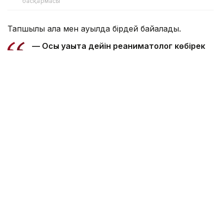
басқармасы
Тапшылық қала мен ауылда бірдей байқалады.
— Осы уақытқа дейін реаниматолог көбірек
жетіспейтін, бүгінде бұл тапшылық сейілді.
Аудандарға акушер-гинекологтар аса
қажет. Емханаларда балалар хирургі, УЗИ-
ге түсіретін және аймақтық дәрігерлер
жетіспейді. Сондықтан кейде екі ауылға
ортақ бір учаскелік дәрігер жұмыс істейді.
Жас мамандардың көпшілігінің тар буынды
маман біліктілігін алуына байланысты
учаскелік дәрігерлерге сұраныс жоғары
болып тұр. Жылда медициналық оқу
орындарымен түлектерді жұмысқа қабылдау
жөнінде уағдаластық жасаймыз. Соған
қарамастан әлі де жетіспеушілік бар.
Жергілікті бюджет есебінен оқытылатын