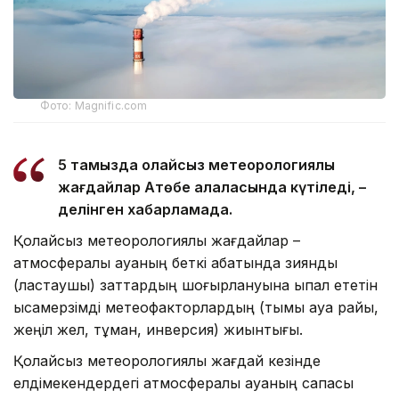
Фото: Magnific.com
5 тамызда қолайсыз метеорологиялық
жағдайлар Ақтөбе қалаласында күтіледі, –
делінген хабарламада.
Қолайсыз метеорологиялық жағдайлар –
атмосфералық ауаның беткі қабатында зиянды
(ластаушы) заттардың шоғырлануына ықпал ететін
қысқамерзімді метеофакторлардың (тымық ауа райы,
жеңіл жел, тұман, инверсия) жиынтығы.
Қолайсыз метеорологиялық жағдай кезінде
елдімекендердегі атмосфералық ауаның сапасы