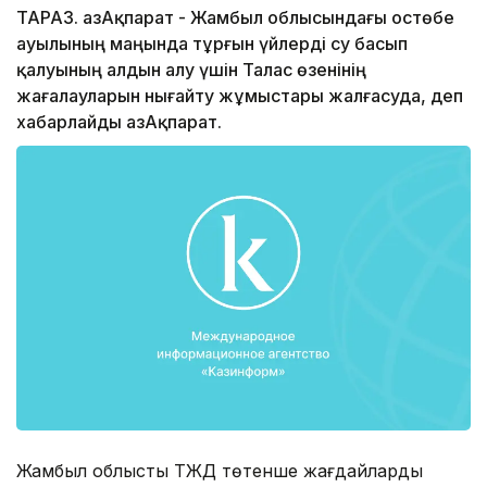
ТАРАЗ. ҚазАқпарат - Жамбыл облысындағы Қостөбе
ауылының маңында тұрғын үйлерді су басып
қалуының алдын алу үшін Талас өзенінің
жағалауларын нығайту жұмыстары жалғасуда, деп
хабарлайды ҚазАқпарат.
Жамбыл облыстық ТЖД төтенше жағдайларды