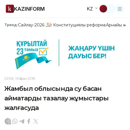
KAZINFORM
KZ
Сайлау-2026
Конституциялық реформа
Арнайы жо
Тренд:
02:56, 14 Қазан 2016
Жамбыл облысында су басқан
аймақтарды тазалау жұмыстары
жалғасуда