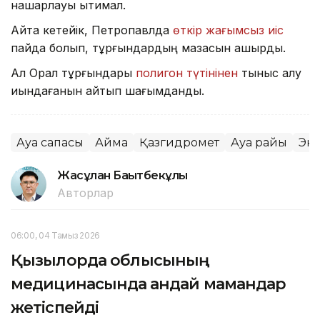
нашарлауы ықтимал.
Айта кетейік, Петропавлда
өткір жағымсыз иіс
пайда болып, тұрғындардың мазасын қашырды.
Ал Орал тұрғындары
полигон түтінінен
тыныс алу
қиындағанын айтып шағымданды.
Ауа сапасы
Аймақ
Қазгидромет
Ауа райы
Эк
Жасұлан Бақытбекұлы
Авторлар
06:00, 04 Тамыз 2026
Қызылорда облысының
медицинасында қандай мамандар
жетіспейді