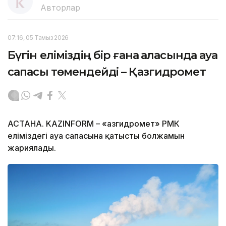
Авторлар
07:16, 05 Тамыз 2026
Бүгін еліміздің бір ғана қаласында ауа
сапасы төмендейді – Қазгидромет
АСТАНА. KAZINFORM – «Қазгидромет» РМК
еліміздегі ауа сапасына қатысты болжамын
жариялады.