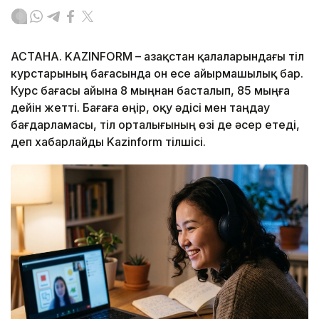
АСТАНА. KAZINFORM – Қазақстан қалаларындағы тіл
курстарының бағасында он есе айырмашылық бар.
Курс бағасы айына 8 мыңнан басталып, 85 мыңға
дейін жетті. Бағаға өңір, оқу әдісі мен таңдау
бағдарламасы, тіл орталығының өзі де әсер етеді,
деп хабарлайды Kazinform тілшісі.