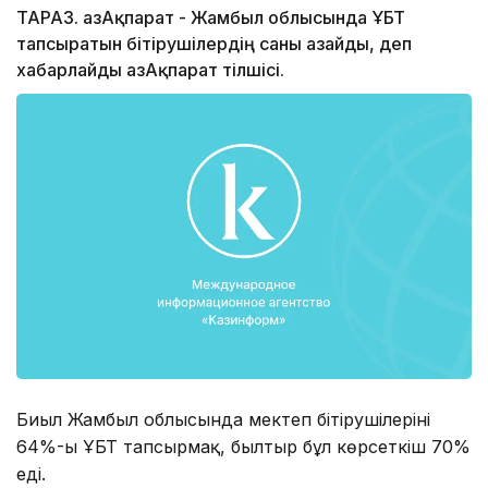
ТАРАЗ. ҚазАқпарат - Жамбыл облысында ҰБТ
тапсыратын бітірушілердің саны азайды, деп
хабарлайды ҚазАқпарат тілшісі.
Биыл Жамбыл облысында мектеп бітірушілерінің
64%-ы ҰБТ тапсырмақ, былтыр бұл көрсеткіш 70%
еді.