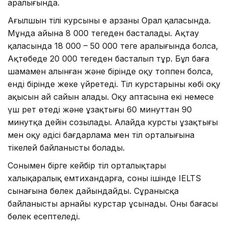
аралығында.
Ағылшын тілі курсының ең арзаны Орал қаласында.
Мұнда айына 8 000 теңгеден басталады. Ақтау
қаласында 18 000 – 50 000 теңге аралығында болса,
Ақтөбеде 20 000 теңгеден басталып тұр. Бұл баға
шамамен алынған және бірінде оқу топпен болса,
енді бірінде жеке үйретеді. Тіл курстарының көбі оқу
ақысын ай сайын алады. Оқу аптасына екі немесе
үш рет өтеді және ұзақтығы 60 минуттан 90
минутқа дейін созылады. Алайда курстың ұзақтығы
мен оқу әдісі бағдарлама мен тіл орталығына
тікелей байланысты болады.
Сонымен бірге кейбір тіл орталықтары
халықаралық емтихандарға, соның ішінде IELTS
сынағына бөлек дайындайды. Сұранысқа
байланысты арнайы курстар ұсынады. Оның бағасы
бөлек есептеледі.