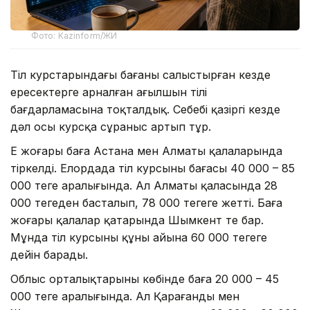
Фото: Kazinform/ЖИ
Тіл курстарындағы бағаны салыстырған кезде
ересектерге арналған ағылшын тілі
бағдарламасына тоқталдық. Себебі қазіргі кезде
дәл осы курсқа сұраныс артып тұр.
Ең жоғары баға Астана мен Алматы қалаларында
тіркелді. Елордада тіл курсының бағасы 40 000 – 85
000 теңге аралығында. Ал Алматы қаласында 28
000 теңгеден басталып, 78 000 теңгеге жетті. Баға
жоғары қалалар қатарында Шымкент те бар.
Мұнда тіл курсының құны айына 60 000 теңгеге
дейін барады.
Облыс орталықтарының көбінде баға 20 000 – 45
000 теңге аралығында. Ал Қарағанды мен