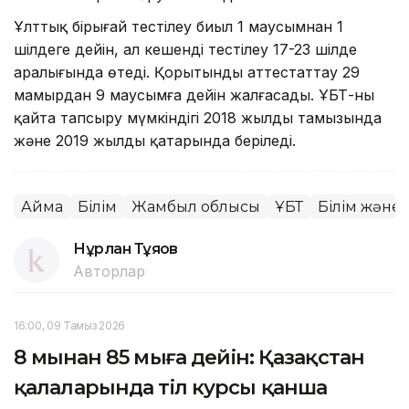
Ұлттық бірыңғай тестілеу биыл 1 маусымнан 1
шілдеге дейін, ал кешенді тестілеу 17-23 шілде
аралығында өтеді. Қорытынды аттестаттау 29
мамырдан 9 маусымға дейін жалғасады. ҰБТ-ны
қайта тапсыру мүмкіндігі 2018 жылдың тамызында
және 2019 жылдың қаңтарында беріледі.
Аймақ
Білім
Жамбыл облысы
ҰБТ
Білім және
Нұрлан Тұяқов
Авторлар
16:00, 09 Тамыз 2026
8 мыңнан 85 мыңға дейін: Қазақстан
қалаларында тіл курсы қанша