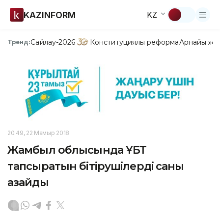
KAZINFORM
KZ
Сайлау-2026
Конституциялық реформа
Арнайы жо
Тренд:
20:49, 22 Мамыр 2018
Жамбыл облысында ҰБТ
тапсыратын бітірушілердің саны
азайды