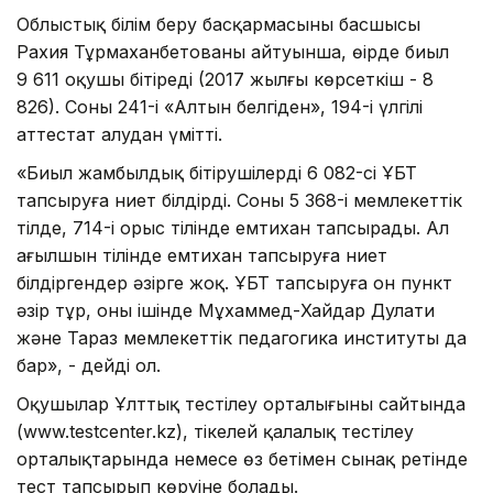
Облыстық білім беру басқармасының басшысы
Рахия Тұрмаханбетованың айтуынша, өңірде биыл
9 611 оқушы бітіреді (2017 жылғы көрсеткіш - 8
826). Соның 241-і «Алтын белгіден», 194-і үлгілі
аттестат алудан үмітті.
«Биыл жамбылдық бітірушілердің 6 082-сі ҰБТ
тапсыруға ниет білдірді. Соның 5 368-і мемлекеттік
тілде, 714-і орыс тілінде емтихан тапсырады. Ал
ағылшын тілінде емтихан тапсыруға ниет
білдіргендер әзірге жоқ. ҰБТ тапсыруға он пункт
әзір тұр, оның ішінде Мұхаммед-Хайдар Дулати
және Тараз мемлекеттік педагогика институты да
бар», - дейді ол.
Оқушылар Ұлттық тестілеу орталығының сайтында
(www.testcenter.kz), тікелей қалалық тестілеу
орталықтарында немесе өз бетімен сынақ ретінде
тест тапсырып көруіне болады.