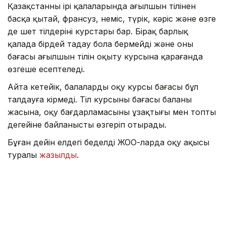
Қазақстанның ірі қалаларында ағылшын тілінен
басқа қытай, франсуз, неміс, түрік, кәріс және өзге
де шет тілдерінің курстары бар. Бірақ барлық
қалада бірдей таңдау бола бермейді және оның
бағасы ағылшын тілін оқыту курсына қарағанда
өзгеше есептеледі.
Айта кетейік, балалардың оқу курсы бағасы бұл
талдауға кірмеді. Тіл курсының бағасы баланың
жасына, оқу бағдарламасының ұзақтығы мен топтың
деңгейіне байланысты өзгеріп отырады.
Бұған дейін елдегі беделді ЖОО-ларда оқу ақысы
туралы
жазылды
.
Тіл
Аймақ
Қаржы
Алтынай Сағындықова