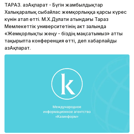
ТАРАЗ. ҚазАқпарат - Бүгін жамбылдықтар
Халықаралық сыбайлас жемқорлыққа қарсы күрес
күнін атап өтті. М.Х.Дулати атындағы Тараз
Мемлекеттік университетінің акт залында
«Жемқорлықты жеңу - біздің мақсатымыз» атты
тақырыпта конференция өтті, деп хабарлайды
ҚазАқпарат.