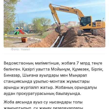
Фото: Үкімет
Ведомствоның мәліметінше, жобаға 7 млрд теңге
бөлінген. Қазіргі уақытта Мойынқұм, Құмөзек, Бірлік,
Биназар, Шығанақ ауылдары мен Мыңарал
станциясында құрылыс-монтаж жұмыстары
қарқынды жүргізіліп жатыр. Жобаның орындалуы
аудан прокуратурасының бақылауында.
Жоба аясында ауыз су нысандары толық
жаңғыртылып, су жинау резервуарлары