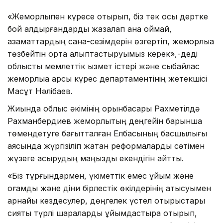
«Жемқорлықпен күресе отырып, біз тек осы дертке
бой алдырғандарды жазалап қана қоймай,
азаматтардың сана-сезімдерін өзгертіп, жемқорлыққа
төзбейтін орта қалыптастыруымыз керек»,-деді
облыстық мемлеттік қызмет істері және сыбайлас
жемқорлыққа қарсы күрес департаментінің жетекшісі
Мақсұт Нәлібаев.
Жиында облыс әкімінің орынбасары Рахметілдә
Рахманбердиев жемқорлықтың деңгейін барынша
төмендетуге бағытталған Елбасының басшылығы
аясында жүргізіліп жатқан реформаларды сәтімен
жүзеге асырудың маңызды екендігін айтты.
«Біз тұрғындармен, үкіметтік емес ұйым және
қоғамдық және діни бірлестік өкілдерінің қатысуымен
арнайы кездесулер, дөңгелек үстел отырыстары
сияқты түрлі шараларды ұйымдастыра отырып,