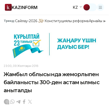
KAZINFORM
KZ
Сайлау-2026
Конституциялық реформа
Арнайы жо
Тренд:
23:00, 09 Желтоқсан 2016
Жамбыл облысында жемқорлықпен
байланысты 300-ден астам қылмыс
анықталды