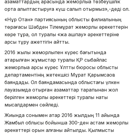
азаматтардың арасында жемқорлыққа төзбеушілік
орта қалыптастыруға күш салып отырмыз»,-деді ол.
«Нұр Отан» партиясының облыстық филиалының
төрағасы Шәбден Тілемұрат жемқорлық әрекеттерін
көре тұра, ол туралы «жақ ашпау» әрекеттеріне
қарсы тұру қажеттігін айтты.
2016 жылы жемқорлықпен күрес бағытында
атқарылған жұмыстар туралы ҚР сыбайлас
жемқорлыққа қарсы күрес Ұлттық бюросы облыстық
департаментінің жетекшісі Мұрат Қарымсақов
баяндады. Ол баяндамасында облыстағы үлкен
лауазымда отырған азаматтар тарапынан жол
берілген жемқорлық әрекеттері туралы нақты
мысалдармен сөйледі.
Жиында сонымен қатар 2016 жылдың 11 айында
Жамбыл облысы бойынша 300-ден астам жемқорлық
әрекеттері орын алғаны айтылды. Қылмыстық