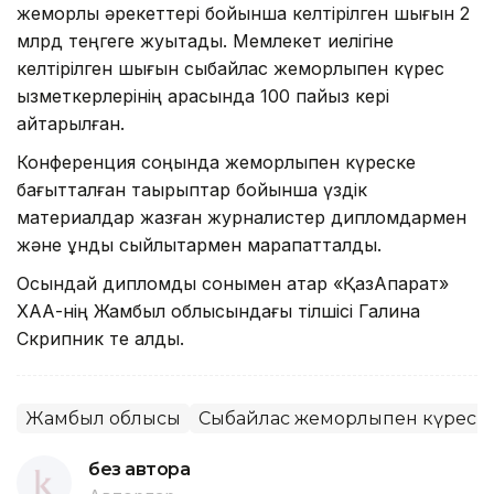
жемқорлық әрекеттері бойынша келтірілген шығын 2
млрд теңгеге жуықтады. Мемлекет иелігіне
келтірілген шығын сыбайлас жемқорлықпен күрес
қызметкерлерінің арқасында 100 пайыз кері
қайтарылған.
Конференция соңында жемқорлықпен күреске
бағытталған тақырыптар бойынша үздік
материалдар жазған журналистер дипломдармен
және құнды сыйлықтармен марапатталды.
Осындай дипломды сонымен қатар «ҚазАқпарат»
ХАА-нің Жамбыл облысындағы тілшісі Галина
Скрипник те алды.
Жамбыл облысы
Сыбайлас жемқорлықпен күрес
без автора