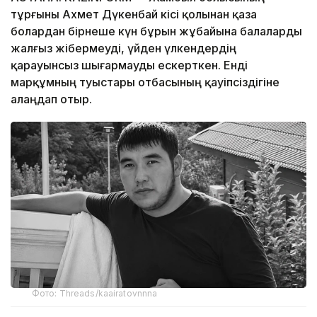
тұрғыны Ахмет Дүкенбай кісі қолынан қаза
болардан бірнеше күн бұрын жұбайына балаларды
жалғыз жібермеуді, үйден үлкендердің
қарауынсыз шығармауды ескерткен. Енді
марқұмның туыстары отбасының қауіпсіздігіне
алаңдап отыр.
Фото: Threads/kaairatovnnna