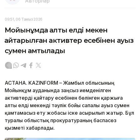
Авторлар
09:51, 06 Тамыз 2026
Мойынқұмда алты елді мекен
қайтарылған активтер есебінен ауыз
сумен қамтылады
АСТАНА. KAZINFORM – Жамбыл облысының
Мойынқұм ауданында заңсыз иемденілген
активтерді қайтару есебінен бөлінген қаржыға
алты елді мекенді тәулік бойы сапалы ауыз сумен
қамтамасыз ету жобасы іске асырылып жатыр. Бұл
туралы облыстық прокуратураның баспасөз
қызметі хабарлады.