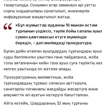
тазартылуда. Сонымен қатар заманауи әрі қуатты
сорғы қондырғылары орнатылып, инженерлік
инфрақұрылым жаңартылып жатыр.
«Бұл жұмыстар ауданның 16 мыңнан астам
тұрғынын үздіксіз, тәулік бойы сапалы ауыз
сумен қамтамасыз етуге мүмкіндік
береді», – деп мәлімдеді прокуратура.
Бұған дейін аталған ауылдардың тұрғындары ауыз
суды белгіленген уақытпен ғана пайдаланса, жоба
толық аяқталғаннан кейін таза ауыз суға тәуліктің кез
келген уақытында қол жеткізе алады.
Прокуратураның мәліметінше, жоба
тұрғындардың тұрмыс сапасын арттыруға,
санитарлық-гигиеналық жағдайды жақсартуға және
әлеуметтік әл-ауқатын көтеруге бағытталған.
Айта кетейік, Шардараның 32 мың тұрғыны