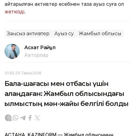
қайтарылған активтер есебінен таза ауыз суға қол
жеткізді
.
Заңсыз активтер
Ауыз су
Жамбыл облысы
Асхат Райқұл
Авторлар
01:48, 06 Тамыз 2026
Бала-шағасы мен отбасы үшін
алаңдаған: Жамбыл облысындағы
қылмыстың мән-жайы белгілі болды
АСТАНА. KAZINFORM — Жамбыл облысының