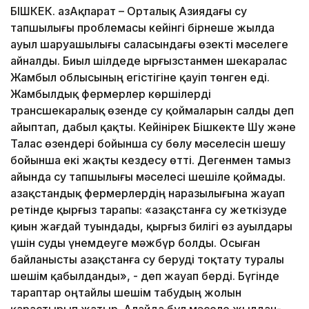
БІШКЕК. ҚазАқпарат – Орталық Азиядағы су
тапшылығы проблемасы кейінгі бірнеше жылда
ауыл шаруашылығы саласындағы өзекті мәселеге
айналды. Биыл шілдеде Қырғызстанмен шекаралас
Жамбыл облысының егістігіне қауіп төнген еді.
Жамбылдық фермерлер көршілерді
трансшекаралық өзенде су қоймаларын салды деп
айыптап, дабыл қақты. Кейінірек Бішкекте Шу және
Талас өзендері бойынша су бөлу мәселесін шешу
бойынша екі жақты кездесу өтті. Дегенмен тамыз
айында су тапшылығы мәселесі шешіле қоймады.
Қазақстандық фермерлердің наразылығына жауап
ретінде қырғыз тарапы: «Қазақстанға су жеткізуде
қиын жағдай туындады, қырғыз билігі өз ауылдары
үшін суды үнемдеуге мәжбүр болды. Осыған
байланысты Қазақстанға су беруді тоқтату туралы
шешім қабылданды», - деп жауап берді. Бүгінде
тараптар оңтайлы шешім табудың жолын