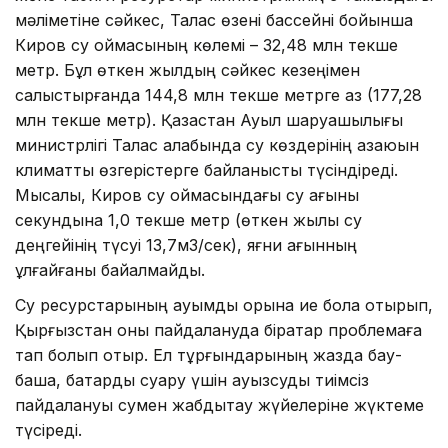
мәліметіне сәйкес, Талас өзені бассейні бойынша
Киров су қоймасының көлемі – 32,48 млн текше
метр. Бұл өткен жылдың сәйкес кезеңімен
салыстырғанда 144,8 млн текше метрге аз (177,28
млн текше метр). Қазақстан Ауыл шаруашылығы
министрлігі Талас алқабында су көздерінің азаюын
климаттық өзгерістерге байланысты түсіндіреді.
Мысалы, Киров су қоймасындағы су ағыны
секундына 1,0 текше метр (өткен жылы су
деңгейінің түсуі 13,7м3/сек), яғни ағынның
ұлғайғаны байқалмайды.
Су ресурстарының ауқымды қорына ие бола отырып,
Қырғызстан оны пайдалануда бірқатар проблемаға
тап болып отыр. Ел тұрғындарының жазда бау-
бақша, бақтарды суару үшін ауызсуды тиімсіз
пайдалануы сумен жабдықтау жүйелеріне жүктеме
түсіреді.