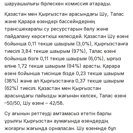
шаруашылығы бірлескен комиссия атқарады.
Қазақстан мен Қырғызстан арасындағы Шу, Талас
және Қарқара өзендері бассейндерінің
трансшекаралық су ресурстарын бөлу және
пайдалану көрсеткіші келесідей. Қазақстан Шу өзені
бойынша 0,11 текше шақырым (3,0%), Қырғызстанға
тиесілі 3,84 текше шақырым (97%), Талас өзені
бойынша бізге 0,11 текше шақырым (6,0%), қырғыз
еліне 1,72 текше шақырым (94%) қарасты. Қарқара
өзені бойынша тиісінше бізде 0,23 текше шақырым
(38%) және ал Қырғызстанға 0,37 текше шақырым
(62%) тиесілі. Қазақстан мен Қырғызстан
арасындағы пайыздық жағынан келсек, Талас өзені
–50/50, Шу өзені – 42/58.
Су ағынын реттеуді қамтамасыз ететін барлық
құрылғы Қырғызстан аумағында өзендердің
жоғарғы жағында орналасқан. Шу өзенінде бұл