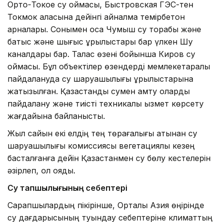
Орто-Токое су қоймасы, Быстровская ГЭС-тен
Токмок қаласына дейінгі айналма темірбетон
арналары. Сонымен қоса Чумыш су торабы және
батыс және шығыс құрылыстары бар үлкен Шу
каналдары бар. Талас өзені бойынша Киров су
қоймасы. Бұл объектілер өзендерді мемлекетаралық
пайдалануда су шаруашылығы құрылыстарына
жатқызылған. Қазақстанды сумен қамту оларды
пайдалану және тиісті техникалық қызмет көрсету
жағдайына байланысты.
Жыл сайын екі елдің тең төрағалығы атынан су
шаруашылығы комиссиясы вегетациялық кезең
басталғанға дейін Қазақстанмен су бөлу кестелерін
әзірлеп, қол қояды.
Су тапшылығының себептері
Сарапшылардың пікірінше, Орталық Азия өңірінде
су дағдарысының туындау себептеріне климаттың