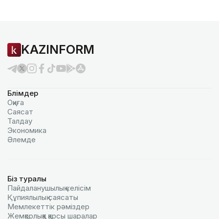
KAZINFORM
Бөлімдер
Оқиға
Саясат
Талдау
Экономика
Әлемде
Біз туралы
Пайдаланушылық келiciм
Құпиялылық саясаты
Мемлекеттік рәміздер
Жемқорлыққа қарсы шаралар