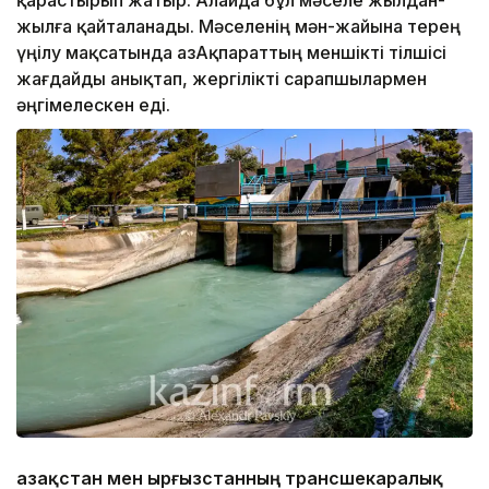
қарастырып жатыр. Алайда бұл мәселе жылдан-
жылға қайталанады. Мәселенің мән-жайына терең
үңілу мақсатында ҚазАқпараттың меншікті тілшісі
жағдайды анықтап, жергілікті сарапшылармен
әңгімелескен еді.
Қазақстан мен Қырғызстанның трансшекаралық