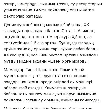
өзгеруі, инфрақұрылымның тозуы, су ресурстарын
ұтымсыз және тиімсіз пайдалану сияқты негізгі
факторлар жатады.
Дүниежүзілік банктің мәліметі бойынша, ХХ
ғасырдың ортасынан бастап Орталық Азияның
оңтүстігінде орташа температура 0,5 с-қа, ал
солтүстігінде 1,6 с-қа артқан. Бұл мұздықтардың
еруіне және су қорының сарқылуына себеп болды.
ХХ ғасырдың басынан бастап Орталық Азиядағы
мұздықтардың ауданы үштен бірге қысқарды.
Мамандар Тянь-Шань және Памир-Алай
мұздықтарының тез еруін атап өтті, соның
салдарынан жақын арада өңірдегі су мөлшері
айтарлықтай азаяды. Климаттың өзгеруіне
байланысты ауызсу мен ауыл шаруашылығына
пайдаланылатын су қорының азайғаны байқалады.
Мәселен, биыл жаздың басында Қырғызстан