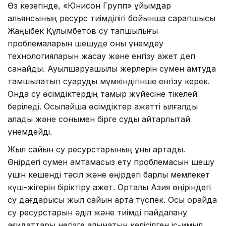
Өз кезегінде, «Юнисон Групп» ұйымдар
альянсының ресурс тиімділігі бойынша сарапшысы
Жаңыбек Құлымбетов су тапшылығы
проблемаларын шешуде оны үнемдеу
технологияларын жасау және енгізу қажет деп
санайды. Ауылшаруашылық жерлерін сумен қамтуда
тамшылатып суаруды мүмкіндігінше енгізу керек.
Онда су өсімдіктердің тамыр жүйесіне тікелей
беріледі. Осылайша өсімдіктер қажетті ылғалды
алады және сонымен бірге суды айтарлықтай
үнемдейді.
Жыл сайын су ресурстарының құны артады.
Өңірдегі сумен қамтамасыз ету проблемасын шешу
үшін кешенді тәсіл және өңірдегі барлық мемлекет
күш-жігерін біріктіру қажет. Орталық Азия өңіріндегі
су дағдарысы жыл сайын арта түспек. Осы орайда
су ресурстарын әділ және тиімді пайдалану
қағидаттары негізге алынатын келісілген іс-қимыл