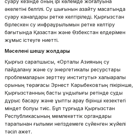
суару кезінде оның ірі көлемде жоғалуына
әкелетіні белгілі. Су шығынын азайту мақсатында
суару каналдары ретке келтіріледі. Қырғызстан
бірлескен су инфрақұрылымын ретке келтіру
бағытында Қазақстан және Өзбекстан елдерімен
жұмыс істеуге ниетті.
Мәселені шешу жолдары
Қырғыз сарапшысы, «Орталық Азияның су
пайдалану және су энергетикалық ресурстары
проблемаларын зерттеу институты» халықаралық
қорының төрағасы Эрнест Карыбековтың пікірінше,
Қырғызстанның басты құндылығы ретінде суды
дұрыс басқару және ұқыпты қарау бірінші кезектегі
міндет болуы тиіс. Бұл тұрғыда Қырғызстан
Республикасының мемлекеттік органдары
тарапынан ғылыми негіздемеге сүйенген жүйелі
тәсіл қажет.