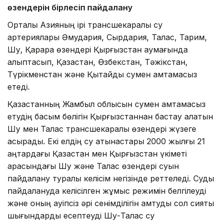
өзендерін бірлесіп пайдалану
Орталық Азияның ірі трансшекаралық су
артериялары Әмудария, Сырдария, Талас, Тарим,
Шу, Қарқара өзендері Қырғызстан аумағында
қалыптасып, Қазақстан, Өзбекстан, Тәжікстан,
Түрікменстан және Қытайды сумен қамтамасыз
етеді.
Қазақстанның Жамбыл облысын сумен қамтамасыз
етудің басым бөлігін Қырғызстаннан бастау алатын
Шу мен Талас трансшекаралық өзендері жүзеге
асырады. Екі елдің су қатынастары 2000 жылғы 21
қаңтардағы Қазақстан мен Қырғызстан үкіметі
арасындағы Шу және Талас өзендері суын
пайдалану туралы келісім негізінде реттеледі. Суды
пайдалануда келісілген жұмыс режимін белгілеуді
және оның қауіпсіз әрі сенімділігін қамтуды сол сияқты
шығындарды есептеуді Шу-Талас су