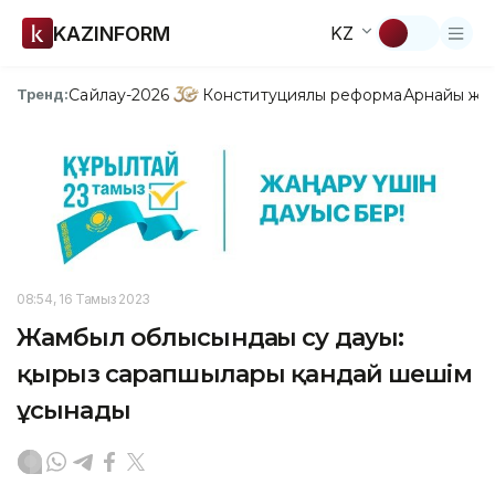
KAZINFORM
KZ
Сайлау-2026
Конституциялық реформа
Арнайы жо
Тренд:
08:54, 16 Тамыз 2023
Жамбыл облысындағы су дауы:
қырғыз сарапшылары қандай шешім
ұсынады