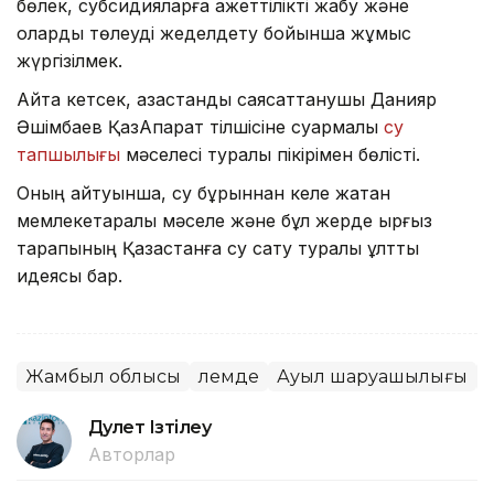
бөлек, субсидияларға қажеттілікті жабу және
оларды төлеуді жеделдету бойынша жұмыс
жүргізілмек.
Айта кетсек, қазақстандық саясаттанушы Данияр
Әшімбаев ҚазАқпарат тілшісіне суармалы
су
тапшылығы
мәселесі туралы пікірімен бөлісті.
Оның айтуынша, су бұрыннан келе жатқан
мемлекетаралық мәселе және бұл жерде қырғыз
тарапының Қазақстанға су сату туралы ұлттық
идеясы бар.
Жамбыл облысы
Әлемде
Ауыл шаруашылығы
Дәулет Ізтілеу
Авторлар