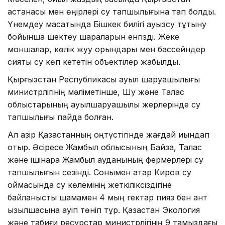
астанасы мен өңірлері су тапшылығына тап болды.
Үнемдеу мақсатында Бішкек билігі ауызсу тұтыну
бойынша шектеу шараларын енгізді. Жеке
моншалар, көлік жуу орындары мен бассейндер
сияқты су көп кететін объектілер жабылды.
Қырғызстан Республикасы ауыл шаруашылығы
министрлігінің мәліметінше, Шу және Талас
облыстарының ауылшаруашылық жерлерінде су
тапшылығы пайда болған.
Ал қазір Қазақстанның оңтүстігінде жағдай қиындап
отыр. Әсіресе Жамбыл облысының Байзақ, Талас
және ішінара Жамбыл ауданының фермерлері су
тапшылығын сезінді. Сонымен қатар Киров су
қоймасында су көлемінің жеткіліксіздігіне
байланысты шамамен 4 мың гектар пияз бен қант
қызылшасына қауіп төніп тұр. Қазақстан Экология
және табиғи ресурстар министрлігінің 9 тамыздағы