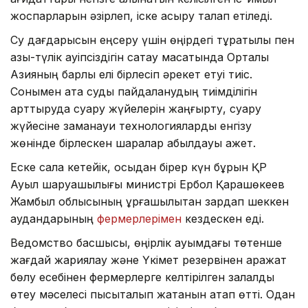
жоспарларын әзірлеп, іске асыру талап етіледі.
Су дағдарысын еңсеру үшін өңірдегі тұрақтылық пен
азық-түлік қауіпсіздігін сақтау мақсатында Орталық
Азияның барлық елі бірлесіп әрекет етуі тиіс.
Сонымен қата суды пайдаланудың тиімділігін
арттыруда суару жүйелерін жаңғырту, суару
жүйесіне заманауи технологияларды енгізу
жөнінде бірлескен шаралар қабылдауы қажет.
Еске сала кетейік, осыдан бірер күн бұрын ҚР
Ауыл шаруашылығы министрі Ербол Қарашөкеев
Жамбыл облысының құрғақшылықтан зардап шеккен
аудандарының
фермерлерімен
кездескен еді.
Ведомство басшысы, өңірлік ауқымдағы төтенше
жағдай жариялау және Үкімет резервінен қаражат
бөлу есебінен фермерлерге келтірілген залалды
өтеу мәселесі пысықталып жатқанын атап өтті. Одан