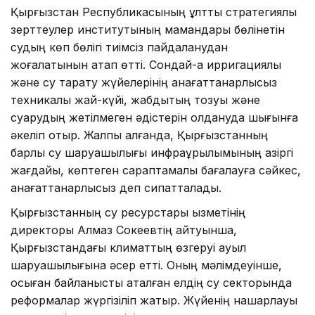
Қырғызстан Республикасының ұлттық стратегиялық
зерттеулер институтының мамандары бөлінетін
судың көп бөлігі тиімсіз пайдаланудан
жоғалатынын атап өтті. Сондай-ақ ирригациялық
және су тарату жүйелерінің қанағаттанарлықсыз
техникалық жай-күйі, жабдықтың тозуы және
суарудың жетілмеген әдістерін қолдануда шығынға
әкеліп отыр. Жалпы алғанда, Қырғызстанның
барлық су шаруашылығы инфрақұрылымының қазіргі
жағдайы, көптеген сараптамалық бағалауға сәйкес,
қанағаттанарлықсыз деп сипатталады.
Қырғызстанның су ресурстары қызметінің
директоры Алмаз Сокеевтің айтуынша,
Қырғызстандағы климаттың өзгеруі ауыл
шаруашылығына әсер етті. Оның мәлімдеуінше,
осыған байланысты аталған елдің су секторында
реформалар жүргізіліп жатыр. Жүйенің нашарлауы