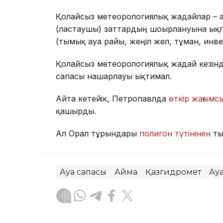
Қолайсыз метеорологиялық жағдайлар – 
(ластаушы) заттардың шоғырлануына ықп
(тымық ауа райы, жеңіл жел, тұман, инв
Қолайсыз метеорологиялық жағдай кезін
сапасы нашарлауы ықтимал.
Айта кетейік, Петропавлда
өткір жағымсы
қашырды.
Ал Орал тұрғындары
полигон түтінінен
ты
Ауа сапасы
Аймақ
Қазгидромет
Ау