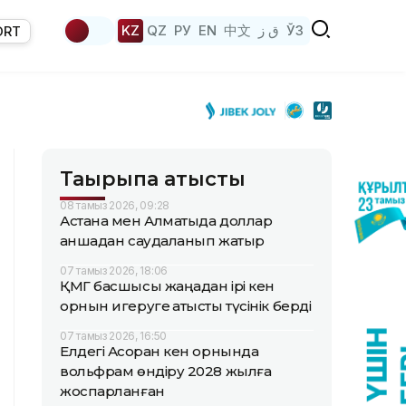
KZ
QZ
РУ
EN
中文
ق ز
ЎЗ
ORT
Тақырыпқа қатысты
08 тамыз 2026, 09:28
Астана мен Алматыда доллар
қаншадан саудаланып жатыр
07 тамыз 2026, 18:06
ҚМГ басшысы жаңадан ірі кен
орнын игеруге қатысты түсінік берді
07 тамыз 2026, 16:50
Елдегі Ақсоран кен орнында
вольфрам өндіру 2028 жылға
жоспарланған