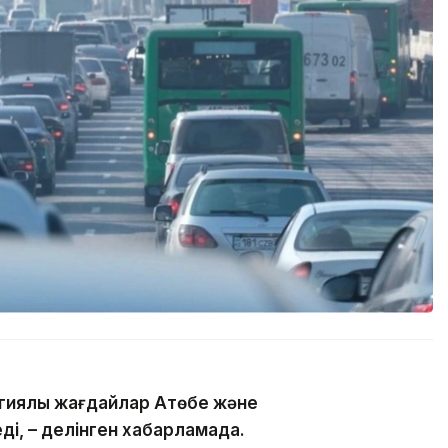
гиялық жағдайлар Ақтөбе және
ді, – делінген хабарламада.