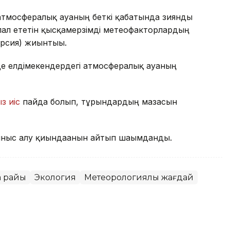
атмосфералық ауаның беткі қабатында зиянды
ал ететін қысқамерзімді метеофакторлардың
ерсия) жиынтығы.
де елдімекендердегі атмосфералық ауаның
з иіс
пайда болып, тұрғындардың мазасын
ныс алу қиындағанын айтып шағымданды.
а райы
Экология
Метеорологиялық жағдай