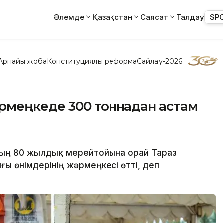
Әлемде
Қазақстан
Саясат
Талдау
SP
Арнайы жоба
Конституциялық реформа
Сайлау-2026
рмеңкеде 300 тоннадан астам
ның 80 жылдық мерейтойына орай Тараз
ы өнімдерінің жәрмеңкесі өтті, деп