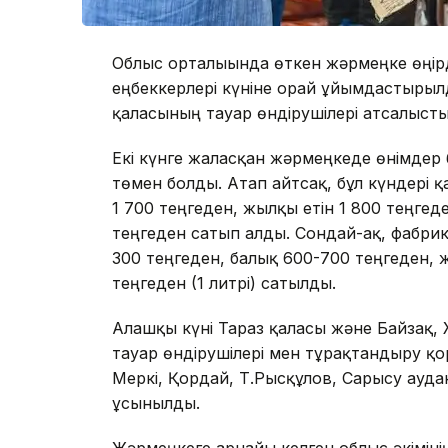
Облыс орталығында өткен жәрмеңке өңі
еңбеккерлері күніне орай ұйымдастырыл
қаласының тауар өндірушілері атсалысты
Екі күнге жалғасқан жәрмеңкеде өнімдер 
төмен болды. Атап айтсақ, бұл күндері қа
1 700 теңгеден, жылқы етін 1 800 теңгед
теңгеден сатып алды. Сондай-ақ, фабрикад
300 теңгеден, балық 600-700 теңгеден, ж
теңгеден (1 литрі) сатылды.
Алғашқы күні Тараз қаласы және Байзақ
тауар өндірушілері мен тұрақтандыру қо
Меркі, Қордай, Т.Рысқұлов, Сарысу ауд
ұсынылды.