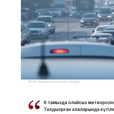
Фото: Алматы қаласының әкімдігі
6 тамызда қолайсыз метеороло
Талдықорған қалаларында күтіле