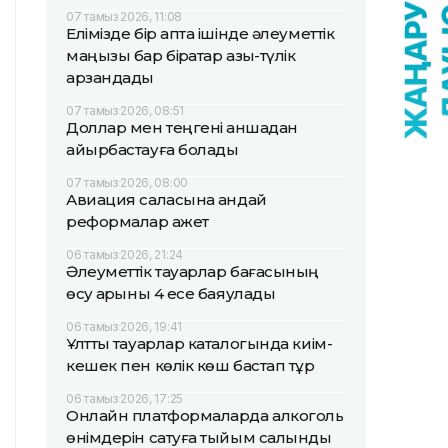
07 тамыз 2026, 11:08
Елімізде бір апта ішінде әлеуметтік
маңызы бар бірқатар азық-түлік
арзандады
07 тамыз 2026, 08:51
Доллар мен теңгені қаншадан
айырбастауға болады
07 тамыз 2026, 08:00
Авиация саласына қандай
реформалар қажет
06 тамыз 2026, 21:24
Әлеуметтік тауарлар бағасының
өсу қарқыны 4 есе баяулады
06 тамыз 2026, 19:41
Ұлттық тауарлар каталогында киім-
кешек пен көлік көш бастап тұр
06 тамыз 2026, 17:25
Онлайн платформаларда алкоголь
өнімдерін сатуға тыйым салынды