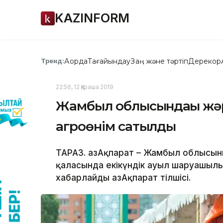
KAZINFORM
Ақорда
Тағайындау
Заң және тәртіп
Дерекқор
Тренд:
22:56, 12 Қараша 2019
Жамбыл облысындағы жә
агроөнім сатылды
ТАРАЗ. ҚазАқпарат – Жамбыл облысы
қаласында екікүндік ауыл шаруашылығ
хабарлайды ҚазАқпарат тілшісі.