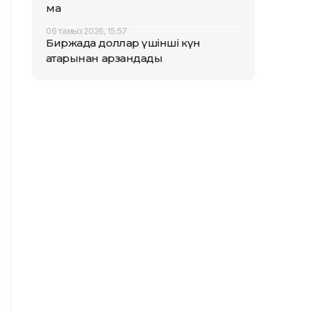
ма
06 тамыз 2026, 15:57
Биржада доллар үшінші күн
қатарынан арзандады