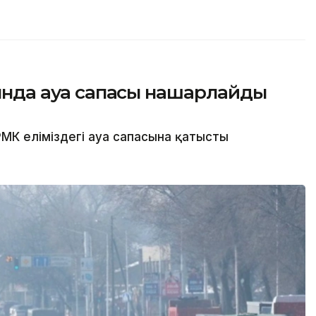
сында ауа сапасы нашарлайды
МК еліміздегі ауа сапасына қатысты