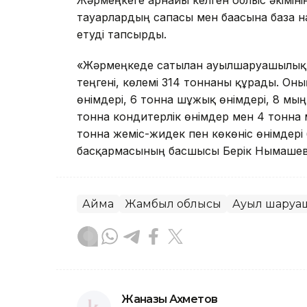
Жәрмеңкеге арнайы келген облыс әкімін
тауарлардың сапасы мен бағасына база н
етуді тапсырды.
«Жәрмеңкеде сатылған ауылшаруашылық
теңгені, көлемі 314 тоннаны құрады. Оның
өнімдері, 6 тонна шұжық өнімдері, 8 мың
тонна кондитерлік өнімдер мен 4 тонна м
тонна жеміс-жидек пен көкөніс өнімдері
басқармасының басшысы Берік Нығмашев
Аймақ
Жамбыл облысы
Ауыл шаруа
Жанғазы Ахметов