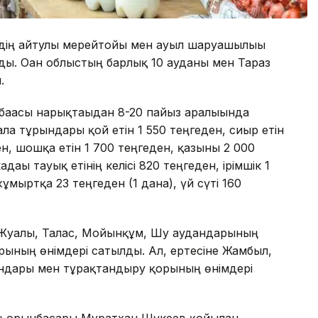
рдің айтулы мерейтойы мен ауыл шаруашылығы
ды. Оған облыстың барлық 10 ауданы мен Тараз
.
бағасы нарықтағыдан 8-20 пайыз аралығында
ла тұрғындары қой етін 1 550 теңгеден, сиыр етін
ен, шошқа етін 1 700 теңгеден, қазыны 2 000
ағы тауық етінің келісі 820 теңгеден, ірімшік 1
ұмыртқа 23 теңгеден (1 дана), үй сүті 160
, Жуалы, Талас, Мойынқұм, Шу аудандарының
рының өнімдері сатылды. Ал, ертесіне Жамбыл,
андары мен тұрақтандыру қорының өнімдері