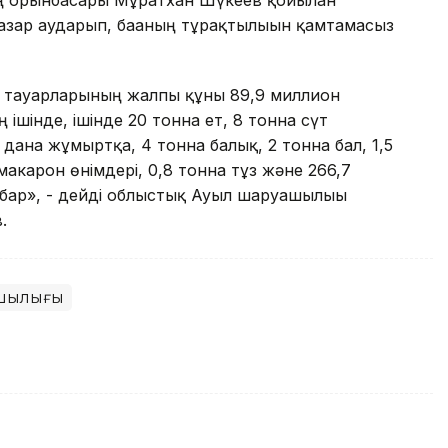
ің орынбасары Мұратхан Шүкеев қойылған
азар аударып, бағаның тұрақтылығын қамтамасыз
 тауарларының жалпы құны 89,9 миллион
 ішінде, ішінде 20 тонна ет, 8 тонна сүт
 дана жұмыртқа, 4 тонна балық, 2 тонна бал, 1,5
акарон өнімдері, 0,8 тонна тұз және 266,7
 бар», - дейді облыстық Ауыл шаруашылығы
.
шылығы