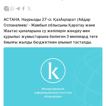
АСТАНА. Наурыздың 27-сі. ҚазАқпарат /Айдар
Оспаналиев/ - Жамбыл облысының Қаратау және
Жаңатас қалаларына су желілерін жөндеу мен
құрылыс жұмыстарына бөлінген 3 миллиард теңге
биылғы жылдың бюджетінен алынып тасталды.