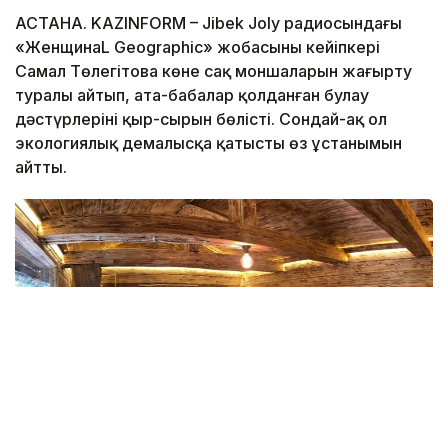
АСТАНА. KAZINFORM – Jibek Joly радиосындағы
«ЖенщинаL Geographic» жобасының кейіпкері
Самал Төлеңгітова көне сақ моншаларын жаңғырту
туралы айтып, ата-бабалар қолданған булау
дәстүрлерінің қыр-сырын бөлісті. Сондай-ақ ол
экологиялық демалысқа қатысты өз ұстанымын
айтты.