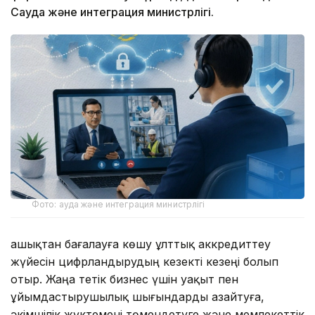
Сауда және интеграция министрлігі.
Фото: ауда және интеграция министрлігі
Қашықтан бағалауға көшу ұлттық аккредиттеу
жүйесін цифрландырудың кезекті кезеңі болып
отыр. Жаңа тетік бизнес үшін уақыт пен
ұйымдастырушылық шығындарды азайтуға,
әкімшілік жүктемені төмендетуге және мемлекеттік