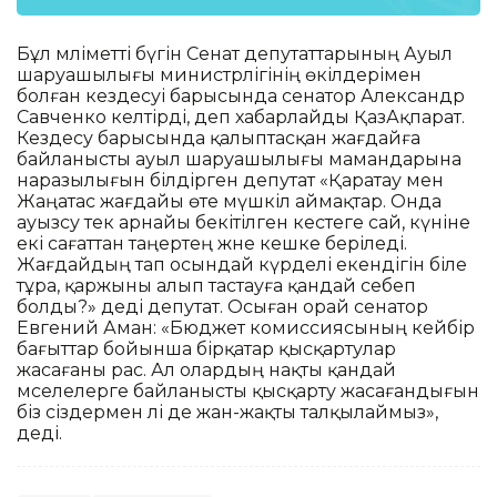
Бұл мәліметті бүгін Сенат депутаттарының Ауыл
шаруашылығы министрлігінің өкілдерімен
болған кездесуі барысында сенатор Александр
Савченко келтірді, деп хабарлайды ҚазАқпарат.
Кездесу барысында қалыптасқан жағдайға
байланысты ауыл шаруашылығы мамандарына
наразылығын білдірген депутат «Қаратау мен
Жаңатас жағдайы өте мүшкіл аймақтар. Онда
ауызсу тек арнайы бекітілген кестеге сай, күніне
екі сағаттан таңертең және кешке беріледі.
Жағдайдың тап осындай күрделі екендігін біле
тұра, қаржыны алып тастауға қандай себеп
болды?» деді депутат. Осыған орай сенатор
Евгений Аман: «Бюджет комиссиясының кейбір
бағыттар бойынша бірқатар қысқартулар
жасағаны рас. Ал олардың нақты қандай
мәселелерге байланысты қысқарту жасағандығын
біз сіздермен әлі де жан-жақты талқылаймыз»,
деді.