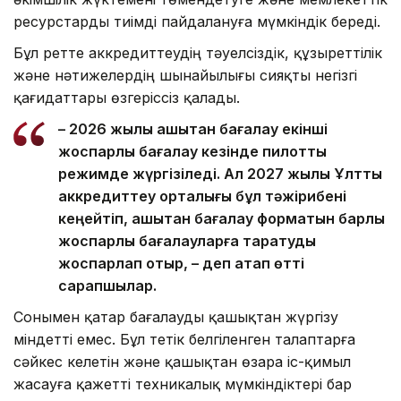
ресурстарды тиімді пайдалануға мүмкіндік береді.
Бұл ретте аккредиттеудің тәуелсіздік, құзыреттілік
және нәтижелердің шынайылығы сияқты негізгі
қағидаттары өзгеріссіз қалады.
– 2026 жылы қашықтан бағалау екінші
жоспарлы бағалау кезінде пилоттық
режимде жүргізіледі. Ал 2027 жылы Ұлттық
аккредиттеу орталығы бұл тәжірибені
кеңейтіп, қашықтан бағалау форматын барлық
жоспарлы бағалауларға таратуды
жоспарлап отыр, – деп атап өтті
сарапшылар.
Сонымен қатар бағалауды қашықтан жүргізу
міндетті емес. Бұл тетік белгіленген талаптарға
сәйкес келетін және қашықтан өзара іс-қимыл
жасауға қажетті техникалық мүмкіндіктері бар