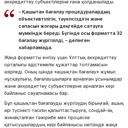
аккредиттеу субъектілеріне ғана қолданылады.
– Қашықтан бағалау процедуралардың
объективтілігін, тәуелсіздігін және
сапасын жоғары деңгейде сақтауға
мүмкіндік береді. Бүгінде осы форматта 32
бағалау жүргізілді, – делінген
хабарламада.
Жаңа форматты енгізу үшін Ұлттық аккредиттеу
орталығы әдістемелік құжаттар топтамасын
әзірледі. Оның ішінде «Қашықтан бағалау» жұмыс
нұсқаулығы, бағалаушыларға арналған ұсынымдар
және аккредиттеу субъектілеріне арналған кері
байланыс сауалнамасы бар.
Бұл қашықтан бағалауды жүргізудің бірыңғай, ашық
әрі түсінікті тәсілін қалыптастыруға, сондай-ақ
жинақталған тәжірибе мен процеске
қатысушылардың кері байланысы негізінде жаңа