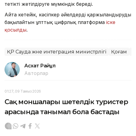
тетікті жетілдіруге мүмкіндік береді.
Айта кетейік, кәсіпкер әйелдерді қаржыландыруды
бақылайтын ұлттық цифрлық платформа
іске
қосылды
.
ҚР Сауда және интеграция министрлігі
Қоғам
Ц
Асхат Райқұл
Авторлар
01:27, 09 Тамыз 2026
Сақ моншалары шетелдік туристер
арасында танымал бола бастады