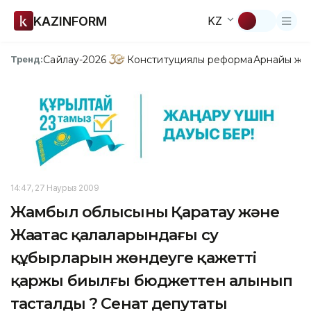
KAZINFORM
KZ
Сайлау-2026
Конституциялық реформа
Арнайы жо
Тренд:
14:47, 27 Наурыз 2009
Жамбыл облысының Қаратау және
Жаңатас қалаларындағы су
құбырларын жөндеуге қажетті
қаржы биылғы бюджеттен алынып
тасталды ? Сенат депутаты