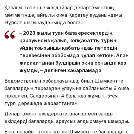
Қалалық Төтенше жағдайлар департаментінің
мәліметінше, қайғылы оқиға Қаратау ауданындағы
Нұрсәт шағынауданында болған.
– 2023 жылы туған бала ересектердің
қарауынсыз қалып, көпқабатты тұрғын
үйдің тоғызыншы қабатындағы пәтердің
терезесінен абайсызда құлап кеткен. Алған
жарақатынан бүлдіршін оқиға орнында көз
жұмды, – делінген хабарламада.
Ведомствоның хабарлауынша, биыл Шымкентте
балалардың терезеден құлауына байланысты 9 оқиға
тіркелген. Салдарынан 4 бала көз жұмып, 5-еуі
түрлі дәрежеде жарақаттанған.
Департамент өкілдері ата-аналар мен заңды
өкілдерді балаларды қараусыз қалдырмауға шақырды.
Еске салайық, өткен жылы Шымкентте балалардың