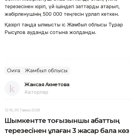
терезесінен кіріп, үй ішіндегі заттарды ақтарып,
жәбірленушінің 500 000 теңгесін ұрлап кеткен.
Қазіргі таңда қылмыстық іс Жамбыл облысы Тұрар
Рысқұлов аудандық сотына жолданды.
Оқиға
Жамбыл облысы
Жансая Ахметова
Авторлар
12:16, 05 Тамыз 2026
Шымкентте тоғызыншы қабаттың
терезесінен құлаған 3 жасар бала көз