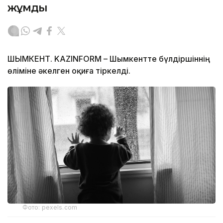
жұмды
ШЫМКЕНТ. KAZINFORM – Шымкентте бүлдіршіннің
өліміне әкелген оқиға тіркелді.
Фото: pexels.com