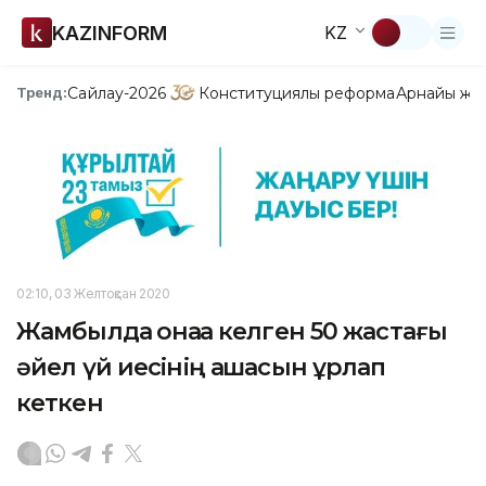
KAZINFORM
KZ
Сайлау-2026
Конституциялық реформа
Арнайы жо
Тренд:
02:10, 03 Желтоқсан 2020
Жамбылда қонаққа келген 50 жастағы
әйел үй иесінің ақшасын ұрлап
кеткен