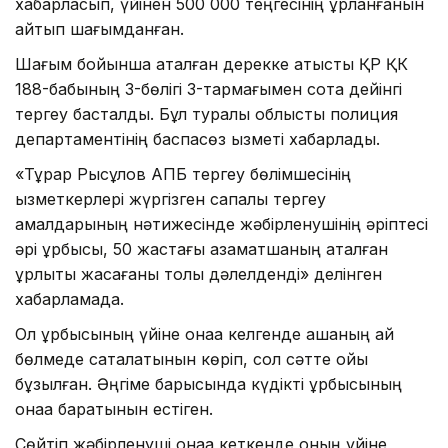
хабарласып, үйінен 500 000 теңгесінің ұрланғанын
айтып шағымданған.
Шағым бойынша аталған дерекке қатысты ҚР ҚК
188-бабының 3-бөлігі 3-тармағымен сотқа дейінгі
тергеу басталды. Бұл туралы облыстық полиция
департаментінің баспасөз қызметі хабарлады.
«Тұрар Рысқұлов АПБ тергеу бөлімшесінің
қызметкерлері жүргізген сапалы тергеу
амалдарының нәтижесінде жәбірленушінің әріптесі
әрі құрбысы, 50 жастағы азаматшаның аталған
ұрлықты жасағаны толық дәлелденді» делінген
хабарламада.
Ол құрбысының үйіне қонаққа келгенде ақшаның қай
бөлмеде сақталатынын көріп, сол сәтте ойы
бұзылған. Әңгіме барысында күдікті құрбысының
қонаққа баратынын естіген.
Сөйтіп жәбірленуші қонаққа кеткенде оның үйіне