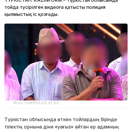
тойда түсірілген видеоға қатысты полиция
қылмыстық іс қозғады.
Фото: t.me/POLICE_of_KZ
Түркістан облысында өткен тойлардың бірінде
тілектің орнына діни «уағыз» айтқан ер адамның