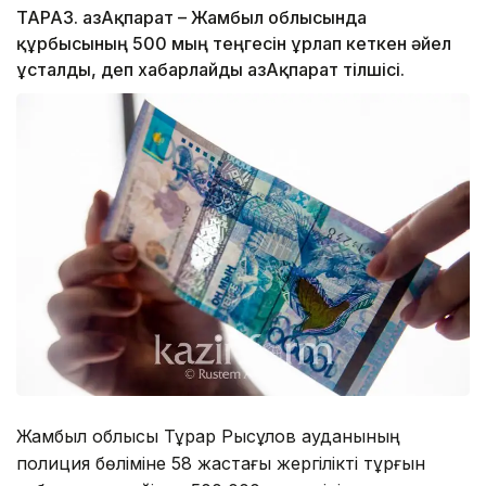
ТАРАЗ. ҚазАқпарат – Жамбыл облысында
құрбысының 500 мың теңгесін ұрлап кеткен әйел
ұсталды, деп хабарлайды ҚазАқпарат тілшісі.
Жамбыл облысы Тұрар Рысқұлов ауданының
полиция бөліміне 58 жастағы жергілікті тұрғын