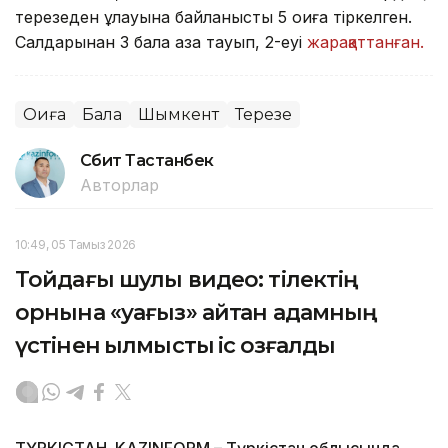
терезеден құлауына байланысты 5 оқиға тіркелген.
Салдарынан 3 бала қаза тауып, 2-еуі
жарақаттанған.
Оқиға
Бала
Шымкент
Терезе
Сәбит Тастанбек
Авторлар
10:49, 05 Тамыз 2026
Тойдағы шулы видео: тілектің
орнына «уағыз» айтқан адамның
үстінен қылмыстық іс қозғалды
ТҮРКІСТАН. KAZINFORM – Түркістан облысында