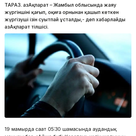
ТАРАЗ. ҚазАқпарат – Жамбыл облысында жаяу
жүргіншіні қағып, оқиға орнынан қашып кеткен
жүргізуші ізін суытпай ұсталды,- деп хабарлайды
ҚазАқпарат тілшісі.
19 мамырда сағат 05:30 шамасында аудандық