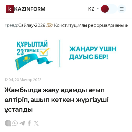
KAZINFORM
KZ
Сайлау-2026
Конституциялық реформа
Арнайы жо
Тренд:
12:04, 20 Мамыр 2022
Жамбылда жаяу адамды қағып
өлтіріп, қашып кеткен жүргізуші
ұсталды