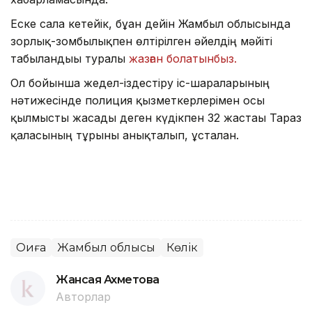
Еске сала кетейік, бұған дейін Жамбыл облысында
зорлық-зомбылықпен өлтірілген әйелдің мәйіті
табылғандығы туралы
жазған болатынбыз.
Ол бойынша жедел-іздестіру іс-шараларының
нәтижесінде полиция қызметкерлерімен осы
қылмысты жасады деген күдікпен 32 жастағы Тараз
қаласының тұрғыны анықталып, ұсталған.
Оқиға
Жамбыл облысы
Көлік
Жансая Ахметова
Авторлар