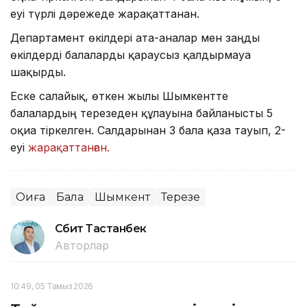
еуі түрлі дәрежеде жарақаттанған.
Департамент өкілдері ата-аналар мен заңды
өкілдерді балаларды қараусыз қалдырмауға
шақырды.
Еске салайық, өткен жылы Шымкентте
балалардың терезеден құлауына байланысты 5
оқиға тіркелген. Салдарынан 3 бала қаза тауып, 2-
еуі
жарақаттанған.
Оқиға
Бала
Шымкент
Терезе
Сәбит Тастанбек
Авторлар
10:49, 05 Тамыз 2026