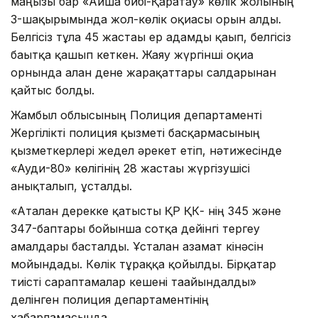
маңызы бар «Айша бибі-Қаратау» көлік жолының
3-шақырымында жол-көлік оқиғасы орын алды.
Белгісіз тұлға 45 жастағы ер адамды қағып, белгісіз
бағытқа қашып кеткен. Жаяу жүргінші оқиға
орнында алған дене жарақаттары салдарынан
қайтыс болды.
Жамбыл облысының Полиция департаменті
Жергілікті полиция қызметі басқармасының
қызметкерлері жедел әрекет етіп, нәтижесінде
«Ауди-80» көлігінің 28 жастағы жүргізушісі
анықталып, ұсталды.
«Аталған дерекке қатысты ҚР ҚК- нің 345 және
347-баптары бойынша сотқа дейінгі тергеу
амалдары басталды. Ұсталған азамат кінәсін
мойындады. Көлік тұраққа қойылды. Бірқатар
тиісті сараптамалар кешені тағайындалды»
делінген полиция департаментінің
хабарламасында.