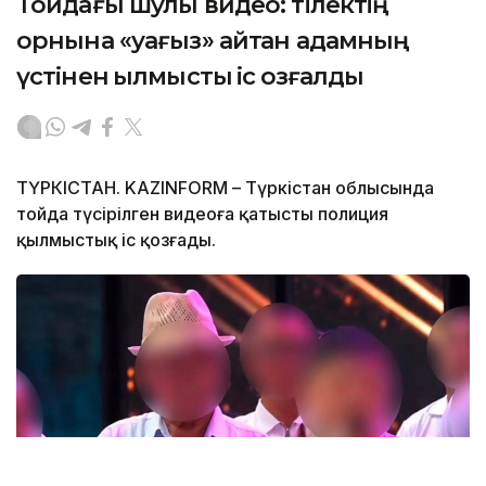
Тойдағы шулы видео: тілектің
орнына «уағыз» айтқан адамның
үстінен қылмыстық іс қозғалды
ТҮРКІСТАН. KAZINFORM – Түркістан облысында
тойда түсірілген видеоға қатысты полиция
қылмыстық іс қозғады.