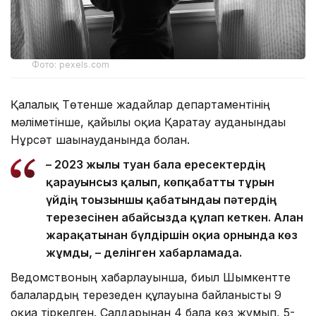
Фото: pexels.com
Қалалық Төтенше жағдайлар департаментінің
мәліметінше, қайғылы оқиға Қаратау ауданындағы
Нұрсәт шағынауданында болған.
– 2023 жылы туған бала ересектердің
қарауынсыз қалып, көпқабатты тұрғын
үйдің тоғызыншы қабатындағы пәтердің
терезесінен абайсызда құлап кеткен. Алған
жарақатынан бүлдіршін оқиға орнында көз
жұмды, – делінген хабарламада.
Ведомствоның хабарлауынша, биыл Шымкентте
балалардың терезеден құлауына байланысты 9
оқиға тіркелген. Салдарынан 4 бала көз жұмып, 5-