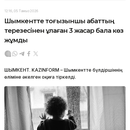
12:16, 05 Тамыз 2026
Шымкентте тоғызыншы қабаттың
терезесінен құлаған 3 жасар бала көз
жұмды
ШЫМКЕНТ. KAZINFORM – Шымкентте бүлдіршіннің
өліміне әкелген оқиға тіркелді.