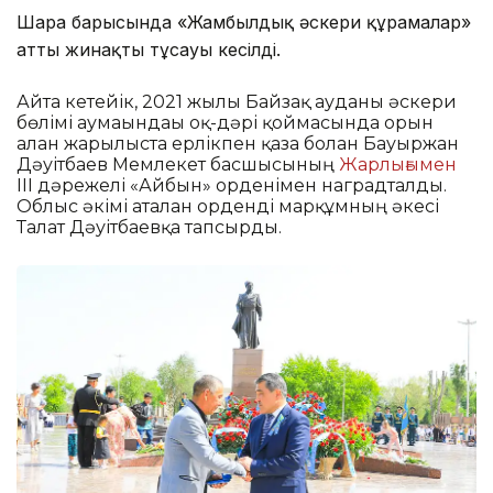
Шара барысында «Жамбылдық әскери құрамалар»
атты жинақтың тұсауы кесілді.
Айта кетейік, 2021 жылы Байзақ ауданы әскери
бөлімі аумағындағы оқ-дәрі қоймасында орын
алған жарылыста ерлікпен қаза болған Бауыржан
Дәуітбаев Мемлекет басшысының
Жарлығымен
ІІІ дәрежелі «Айбын» орденімен наградталды.
Облыс әкімі аталған орденді марқұмның әкесі
Талғат Дәуітбаевқа тапсырды.