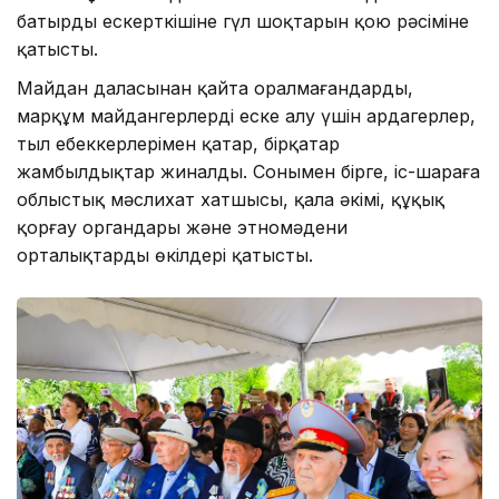
батырдың ескерткішіне гүл шоқтарын қою рәсіміне
қатысты.
Майдан даласынан қайта оралмағандарды,
марқұм майдангерлерді еске алу үшін ардагерлер,
тыл еңбеккерлерімен қатар, бірқатар
жамбылдықтар жиналды. Сонымен бірге, іс-шараға
облыстық мәслихат хатшысы, қала әкімі, құқық
қорғау органдары және этномәдени
орталықтардың өкілдері қатысты.