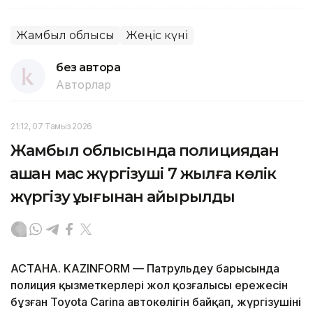
Жамбыл облысы
Жеңіс күні
без автора
Авторлар
21:12, 07 Тамыз 2026
Жамбыл облысында полициядан
қашқан мас жүргізуші 7 жылға көлік
жүргізу құқығынан айырылды
АСТАНА. KAZINFORM — Патрульдеу барысында
полиция қызметкерлері жол қозғалысы ережесін
бұзған Toyota Carina автокөлігін байқап, жүргізушіні