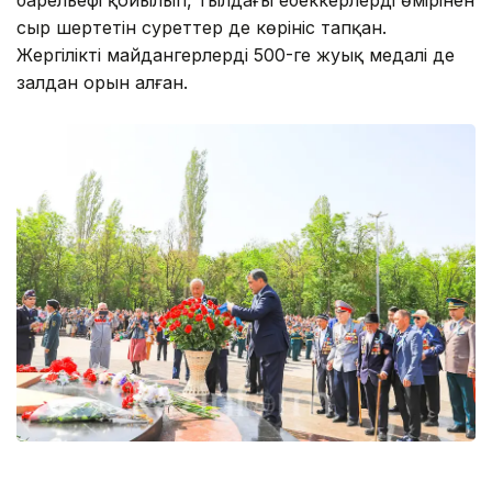
сыр шертетін суреттер де көрініс тапқан.
Жергілікті майдангерлердің 500-ге жуық медалі де
залдан орын алған.