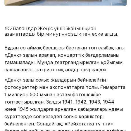
Жиналғандар Жеңіс үшін жанын қиған
азаматтарды бір минут үнсіздікпен еске алды.
Бұдан соң аймақ басшысы бастаған топ саябақтағы
«Данқ» залын аралап, концерттік бағдарламаны
тамашалады. Мұнда театрландырылған қойылым
сахналанып, патриоттық әндер шырқалды.
«Данқ» залы соғыс жылдарын бейнелейтін
фотосуреттер мен экспонаттарға толы. Ғимаратта
1 миллион 500 мыңнан астам фотошежіре
топтастырылған. Залдың 1941, 1942, 1943, 1944
және 1945 жылдарға арналған қабырғаларындағы
суреттерде сол кезеңдегі соғыс көріністері
бейнеленген. Сондай-ақ, «Рейхстагқа ту тігу»
барельефі қойылып, тылдағы еңбеккерлердің өмірінен