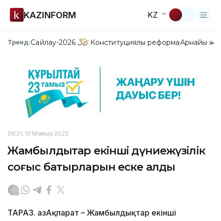
KAZINFORM
KZ
Сайлау-2026
Конституциялық реформа
Арнайы жо
Тренд:
06:21, 10 Мамыр 2023
Жамбылдықтар екінші дүниежүзілік
соғыс батырларын еске алды
ТАРАЗ. ҚазАқпарат – Жамбылдықтар екінші