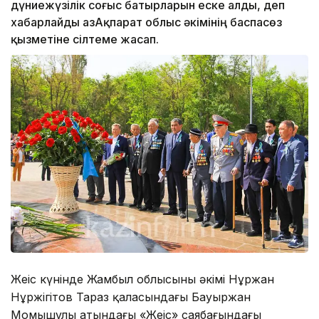
дүниежүзілік соғыс батырларын еске алды, деп
хабарлайды ҚазАқпарат облыс әкімінің баспасөз
қызметіне сілтеме жасап.
Жеңіс күнінде Жамбыл облысының әкімі Нұржан
Нұржігітов Тараз қаласындағы Бауыржан
Момышұлы атындағы «Жеңіс» саябағындағы