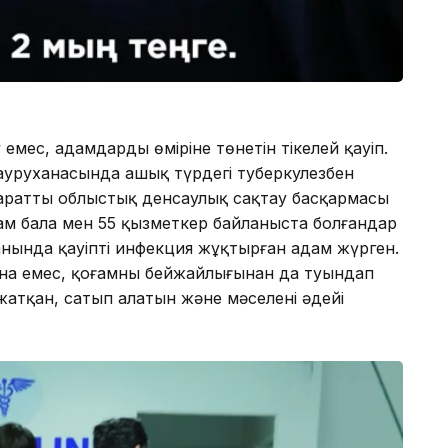
емес, адамдардың өміріне төнетін тікелей қауіп.
 ауруханасында ашық түрдегі туберкулезбен
паратты облыстық денсаулық сақтау басқармасы
ам бала мен 55 қызметкер байланыста болғандар
жанында қауіпті инфекция жұқтырған адам жүрген.
ғана емес, қоғамның бейжайлығынан да туындап
атқан, сатып алатын және мәселені әдейі