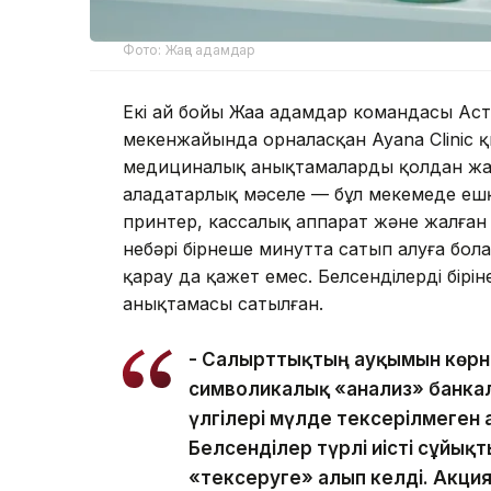
Фото: Жаңа адамдар
Екі ай бойы Жаңа адамдар командасы Аст
мекенжайында орналасқан Ayana Clinic қ
медициналық анықтамаларды қолдан жаса
алаңдатарлық мәселе — бұл мекемеде е
принтер, кассалық аппарат және жалған м
небәрі бірнеше минутта сатып алуға бол
қарау да қажет емес. Белсенділердің бір
анықтамасы сатылған.
- Салғырттықтың ауқымын көрне
символикалық «анализ» банка
үлгілері мүлде тексерілмеген 
Белсенділер түрлі иісті сұйықт
«тексеруге» алып келді. Акция