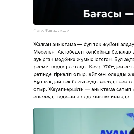
Фото: Жаңа адамдар
Жалған анықтама — бұл тек жүйені алдау 
Мәселен, Ақтөбедегі көпбейінді балалар
ауырған медбике жұмыс істеген. Бұл ақ
ресми түрде растады. Қазір 700-ден аст
ретінде тіркеліп отыр, өйткені олардың 
Бұл жағдай тек бақылаудың әлсіздігінен 
отыр. Жауапкершілік — анықтама сатып ж
елемеуді таңдаған әр адамның мойнында.