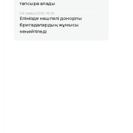
тапсыра алады
04 тамыз 2026, 16:42
Елімізде көшпелі донорлық
бригадалардың жұмысы
кеңейтіледі