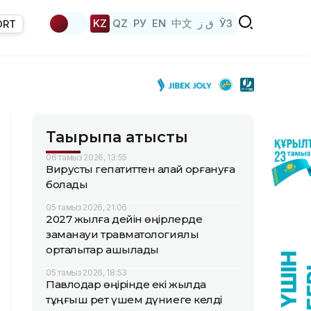
KZ
QZ
РУ
EN
中文
ق ز
ЎЗ
ORT
Тақырыпқа қатысты
06 тамыз 2026, 13:55
Вирустық гепатиттен қалай қорғануға
болады
05 тамыз 2026, 21:06
2027 жылға дейін өңірлерде
заманауи травматологиялық
орталықтар ашылады
05 тамыз 2026, 18:53
Павлодар өңірінде екі жылда
тұңғыш рет үшем дүниеге келді