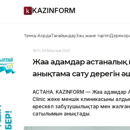
KAZINFORM
Ақорда
Тағайындау
Заң және тәртіп
Дерекқор
Тренд:
18:21, 06 Маусым 2025
Жаңа адамдар астаналық
анықтама сату дерегін ә
АСТАНА. KAZINFORM — Жаңа адамдар A
Clinic жеке меншік клиникасының алды
өрескел заңбұзушылықтар мен жалған
сатылымын анықтады.