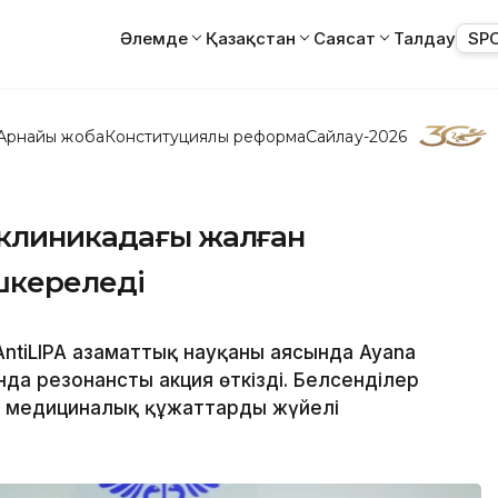
Әлемде
Қазақстан
Саясат
Талдау
SP
Арнайы жоба
Конституциялық реформа
Сайлау-2026
 клиникадағы жалған
шкереледі
ntiLIPA азаматтық науқаны аясында Ayana
нда резонансты акция өткізді. Белсенділер
 медициналық құжаттардың жүйелі