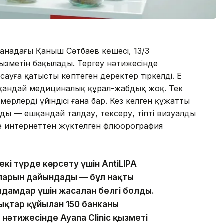
анадағы Қаныш Сәтбаев көшесі, 13/3
ызметін бақылады. Тергеу нәтижесінде
уға қатысты көптеген деректер тіркелді. Ең
шқандай медициналық құрал-жабдық жоқ. Тек
өрлердің үйіндісі ғана бар. Кез келген құжатты
ады — ешқандай талдау, тексеру, тіпті визуалды
іне интернеттен жүктелген флюорография
кі түрде көрсету үшін AntiLIPA
ларын дайындады — бұл нақты
адамдар үшін жасалған белгі болды.
ықтар құйылған 150 банканы
 нәтижесінде Ayana Clinic қызметі