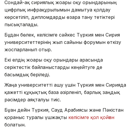
Сондай-ақ сириялық жоғары оқу орындарының
цифрлық инфрақұрылымын дамытуға қолдау
көрсетіліп, дипломдарды өзара тану тетіктері
пысықталады.
Бұдан бөлек, келісімге сәйкес Түркия мен Сирия
университеттерінің жыл сайынғы форумын өткізу
жоспарланып отыр.
Екі елдің жоғары оқу орындары арасында
серіктестік байланыстарды кеңейтуге де
басымдық беріледі.
Жаңа университетті ашу үшін Түркия мен Сирияда
қажетті құқықтық база әзірленіп, барлық заңдық
рәсімдер аяқталуы тиіс.
Бұған дейін Түркия, Сауд Арабиясы және Пәкістан
қорғаныс туралы үшжақты
келісімге қол қойған
болатын.