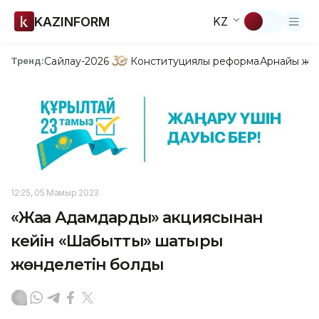
KAZINFORM
KZ
Сайлау-2026
Конституциялық реформа
Арнайы жо
Тренд:
12:25, 05 Мамыр 2023
«Жаңа Адамдардың» акциясынан
кейін «Шабыттың» шатыры
жөнделетін болды