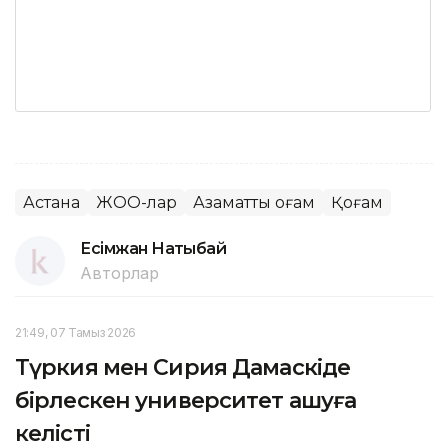
Астана
ЖОО-лар
Азаматтық қоғам
Қоғам
Есімжан Нақтыбай
Авторлар
21:49, 07 Тамыз 2026
Түркия мен Сирия Дамаскіде
бірлескен университет ашуға
келісті