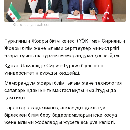
Фото: dailysabah.com
Түркияның Жоғары білім кеңесі (YÖK) мен Сирияның
Жоғары білім және ғылыми зерттеулер министрлігі
өзара түсіністік туралы меморандумға қол қойды.
Құжат Дамаскіде Сирия–Түркия бірлескен
университетін құруды көздейді.
Меморандум жоғары білім, ғылым және технология
салаларындағы ынтымақтастықты нығайтуды да
қамтиды.
Тараптар академиялық алмасуды дамытуға,
бірлескен білім беру бағдарламаларын іске қосуға
және ғылыми жобаларды жүзеге асыруға келісті.