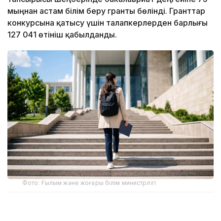
мыңнан астам білім беру гранты бөлінді. Гранттар
конкурсына қатысу үшін талапкерлерден барлығы
127 041 өтініш қабылданды.
Фото: Ғылым және жоғары білім министрлігі
2026-2027 оқу жылына арналған мемлекеттік білім