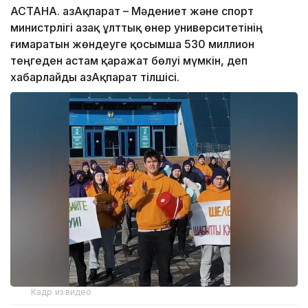
АСТАНА. ҚазАқпарат – Мәдениет және спорт
министрлігі Қазақ ұлттық өнер университетінің
ғимаратын жөндеуге қосымша 530 миллион
теңгеден астам қаражат бөлуі мүмкін, деп
хабарлайды ҚазАқпарат тілшісі.
Кадр из видео