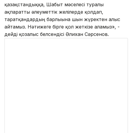
қазақстандыққа, Шабыт мәселесі туралы
ақпаратты әлеуметтік желілерде қолдап,
таратқандардың барлығына шын жүректен алғыс
айтамыз. Нәтижеге бірге қол жеткізе аламыз», -
дейді қозғалыс белсендісі Әлихан Сәрсенов.