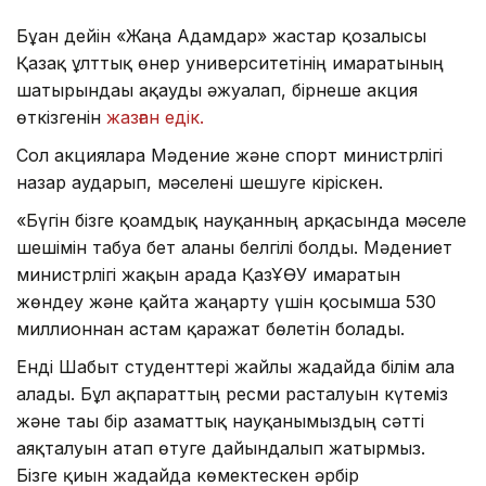
Бұған дейін «Жаңа Адамдар» жастар қозғалысы
Қазақ ұлттық өнер университетінің ғимаратының
шатырындағы ақауды әжуалап, бірнеше акция
өткізгенін
жазған едік.
Сол акцияларға Мәдение және спорт министрлігі
назар аударып, мәселені шешуге кіріскен.
«Бүгін бізге қоғамдық науқанның арқасында мәселе
шешімін табуға бет алғаны белгілі болды. Мәдениет
министрлігі жақын арада ҚазҰӨУ ғимаратын
жөндеу және қайта жаңарту үшін қосымша 530
миллионнан астам қаражат бөлетін болады.
Енді Шабыт студенттері жайлы жағдайда білім ала
алады. Бұл ақпараттың ресми расталуын күтеміз
және тағы бір азаматтық науқанымыздың сәтті
аяқталуын атап өтуге дайындалып жатырмыз.
Бізге қиын жағдайда көмектескен әрбір