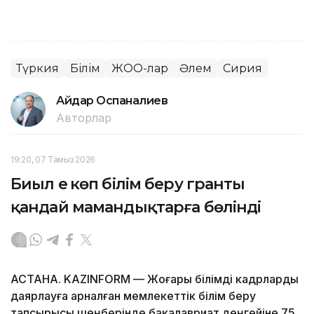
Түркия
Білім
ЖОО-лар
Әлем
Сирия
Айдар Оспаналиев
Авторлар
19:20, 07 Тамыз 2026
Биыл ең көп білім беру гранты
қандай мамандықтарға бөлінді
АСТАНА. KAZINFORM — Жоғары білімді кадрларды
даярлауға арналған мемлекеттік білім беру
тапсырысы шеңберінде бакалавриат деңгейіне 75