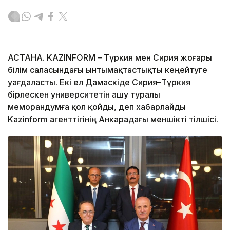
АСТАНА. KAZINFORM – Түркия мен Сирия жоғары
білім саласындағы ынтымақтастықты кеңейтуге
уағдаласты. Екі ел Дамаскіде Сирия–Түркия
бірлескен университетін ашу туралы
меморандумға қол қойды, деп хабарлайды
Kazinform агенттігінің Анкарадағы меншікті тілшісі.