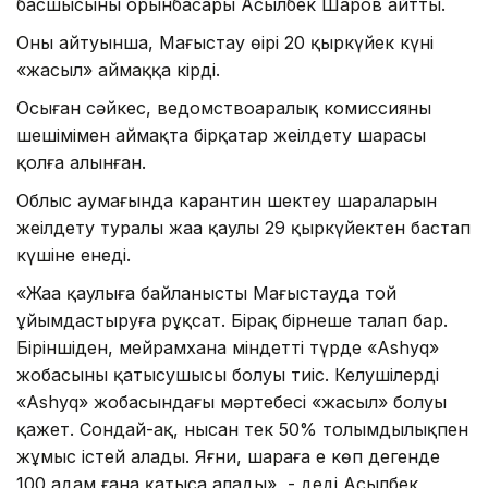
басшысының орынбасары Асылбек Шаров айтты.
Оның айтуынша, Маңғыстау өңірі 20 қыркүйек күні
«жасыл» аймаққа кірді.
Осыған сәйкес, ведомствоаралық комиссияның
шешімімен аймақта бірқатар жеңілдету шарасы
қолға алынған.
Облыс аумағында карантин шектеу шараларын
жеңілдету туралы жаңа қаулы 29 қыркүйектен бастап
күшіне енеді.
«Жаңа қаулыға байланысты Маңғыстауда той
ұйымдастыруға рұқсат. Бірақ бірнеше талап бар.
Біріншіден, мейрамхана міндетті түрде «Ashyq»
жобасының қатысушысы болуы тиіс. Келушілердің
«Ashyq» жобасындағы мәртебесі «жасыл» болуы
қажет. Сондай-ақ, нысан тек 50% толымдылықпен
жұмыс істей алады. Яғни, шараға ең көп дегенде
100 адам ғана қатыса алады», - деді Асылбек