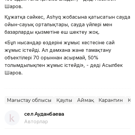
Шаров.
Құжатқа сәйкес, Ashyq жобасына қатысатын сауда
ойын-сауық орталықтары, сауда үйлері мен
базарлардың қызметіне еш шектеу жоқ.
«Бұл нысандар өздерінің жұмыс кестесіне сай
жұмыс істейді. Ал дәмхана және тамақтану
объектілері 70 орыннан асырмай, 50%
толымдылықпен жұмыс істейді», - деді Асылбек
Шаров.
Маңғыстау облысы
Қаулы
Аймақ
Карантин
Қа
Әсел Ауданбаева
Авторлар