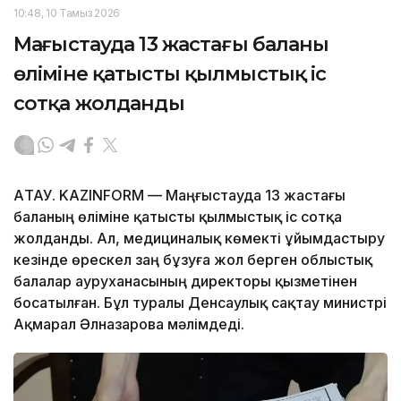
10:48, 10 Тамыз 2026
Маңғыстауда 13 жастағы баланың
өліміне қатысты қылмыстық іс
сотқа жолданды
АҚТАУ. KAZINFORM — Маңғыстауда 13 жастағы
баланың өліміне қатысты қылмыстық іс сотқа
жолданды. Ал, медициналық көмекті ұйымдастыру
кезінде өрескел заң бұзуға жол берген облыстық
балалар ауруханасының директоры қызметінен
босатылған. Бұл туралы Денсаулық сақтау министрі
Ақмарал Әлназарова мәлімдеді.