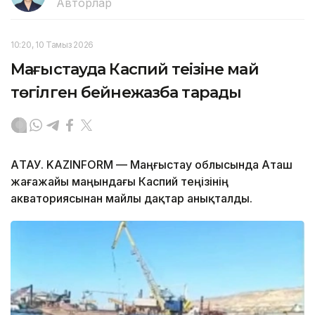
Авторлар
10:20, 10 Тамыз 2026
Маңғыстауда Каспий теңізіне май
төгілген бейнежазба тарады
АҚТАУ. KAZINFORM — Маңғыстау облысында Аташ
жағажайы маңындағы Каспий теңізінің
акваториясынан майлы дақтар анықталды.