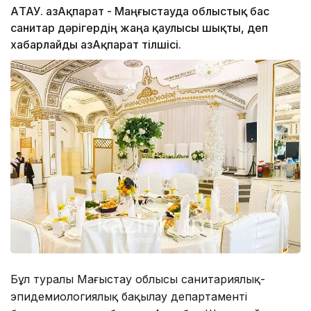
АҚТАУ. ҚазАқпарат - Маңғыстауда облыстық бас
санитар дәрігердің жаңа қаулысы шықты, деп
хабарлайды ҚазАқпарат тілшісі.
Бұл туралы Маңғыстау облысы санитариялық-
эпидемиологиялық бақылау департаменті