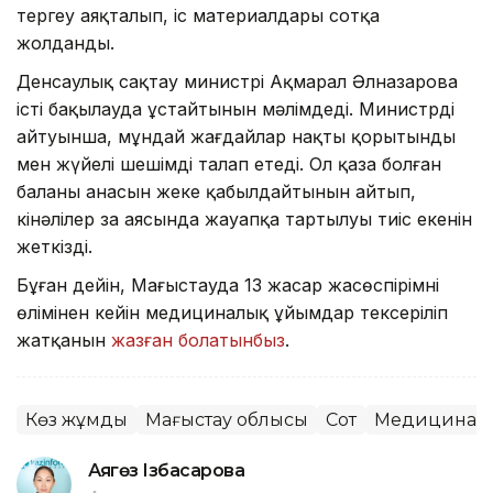
тергеу аяқталып, іс материалдары сотқа
жолданды.
Денсаулық сақтау министрі Ақмарал Әлназарова
істі бақылауда ұстайтынын мәлімдеді. Министрдің
айтуынша, мұндай жағдайлар нақты қорытынды
мен жүйелі шешімді талап етеді. Ол қаза болған
баланың анасын жеке қабылдайтынын айтып,
кінәлілер заң аясында жауапқа тартылуы тиіс екенін
жеткізді.
Бұған дейін, Маңғыстауда 13 жасар жасөспірімнің
өлімінен кейін медициналық ұйымдар тексеріліп
жатқанын
жазған болатынбыз
.
Көз жұмды
Маңғыстау облысы
Сот
Медицина
Аягөз Ізбасарова