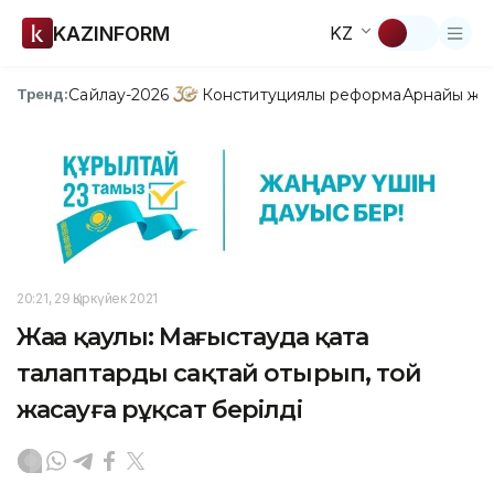
KAZINFORM
KZ
Сайлау-2026
Конституциялық реформа
Арнайы жо
Тренд:
20:21, 29 Қыркүйек 2021
Жаңа қаулы: Маңғыстауда қатаң
талаптарды сақтай отырып, той
жасауға рұқсат берілді