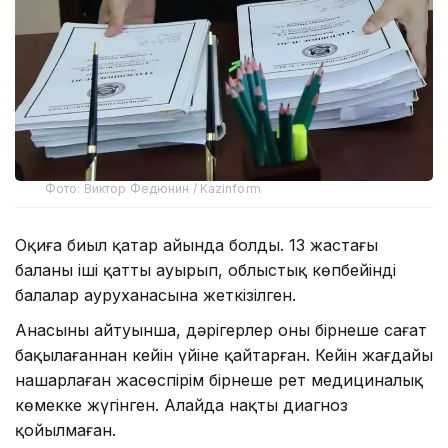
Фото: Виктор Федюнин / Kazinform
Оқиға биыл қаңтар айында болды. 13 жастағы
баланың іші қатты ауырып, облыстық көпбейінді
балалар ауруханасына жеткізілген.
Анасының айтуынша, дәрігерлер оны бірнеше сағат
бақылағаннан кейін үйіне қайтарған. Кейін жағдайы
нашарлаған жасөспірім бірнеше рет медициналық
көмекке жүгінген. Алайда нақты диагноз
қойылмаған.