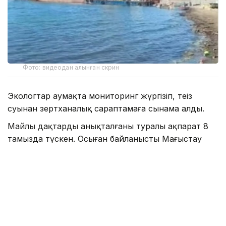
Фото: видеодан алынған скрин
Экологтар аумақта мониторинг жүргізіп, теңіз
суынан зертханалық сараптамаға сынама алды.
Майлы дақтардың анықталғаны туралы ақпарат 8
тамызда түскен. Осыған байланысты Маңғыстау
облыстық Экология департаментінің мамандары
Аташ жағалауы мен оған іргелес Каспий теңізінің
акваториясын тексерген.
— Мониторинг барысында теңіз суынан
сынамалар алынды. Олар зертханалық
зерттеуге жіберілді, — деп хабарлады