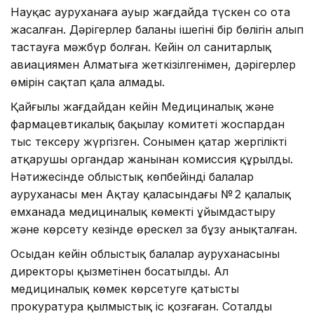
Науқас ауруханаға ауыр жағдайда түскен соң ота
жасалған. Дәрігерлер баланың ішегінің бір бөлігін алып
тастауға мәжбүр болған. Кейін ол санитарлық
авиациямен Алматыға жеткізілгенімен, дәрігерлер
өмірін сақтап қала алмады.
Қайғылы жағдайдан кейін Медициналық және
фармацевтикалық бақылау комитеті жоспардан
тыс тексеру жүргізген. Сонымен қатар жергілікті
атқарушы органдар жанынан комиссия құрылды.
Нәтижесінде облыстық көпбейінді балалар
ауруханасы мен Ақтау қаласындағы № 2 қалалық
емханада медициналық көмекті ұйымдастыру
және көрсету кезінде өрескел заң бұзу анықталған.
Осыдан кейін облыстық балалар ауруханасының
директоры қызметінен босатылды. Ал
медициналық көмек көрсетуге қатысты
прокуратура қылмыстық іс қозғаған. Соталды