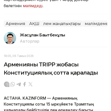
бөлетінін
мәлімдеді
.
Армения
АҚШ
Әлем жаңалықтары
мәлімдеме
Жасұлан Бақытбекұлы
Авторлар
18:05, 06 Тамыз 2026
Арменияның TRIPP жобасы
Конституциялық сотта қаралады
АСТАНА. KAZINFORM — Арменияның
Конституциялық соты 15 қыркүйекте Трамптың
халықаралық бейбітшілік пен өркендеу бағыты