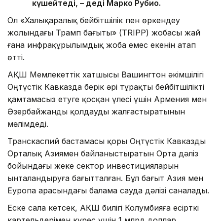
күшейтеді, – деді Марко Рубио.
Ол «Халықаралық бейбітшілік пен өркендеу
жолындағы Трамп бағыты» (TRIPP) жобасы жай
ғана инфрақұрылымдық жоба емес екенін атап
өтті.
АҚШ Мемлекеттік хатшысы Вашингтон әкімшілігі
Оңтүстік Кавказда берік әрі тұрақты бейбітшілікті
қамтамасыз етуге қосқан үлесі үшін Армения мен
Әзербайжанды қолдауды жалғастыратынын
мәлімдеді.
Транскаспий бастамасы қоры Оңтүстік Кавказды
Орталық Азиямен байланыстыратын Орта дәліз
бойындағы жеке сектор инвестицияларын
ынталандыруға бағытталған. Бұл бағыт Азия мен
Еуропа арасындағы балама сауда дәлізі саналады.
Еске сала кетсек, АҚШ билігі Колумбияға есірткі
картельдерімен күрес үшін 1 млрд доллар