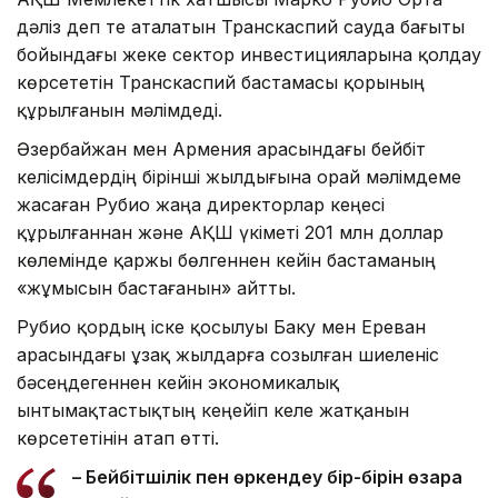
дәліз деп те аталатын Транскаспий сауда бағыты
бойындағы жеке сектор инвестицияларына қолдау
көрсететін Транскаспий бастамасы қорының
құрылғанын мәлімдеді.
Әзербайжан мен Армения арасындағы бейбіт
келісімдердің бірінші жылдығына орай мәлімдеме
жасаған Рубио жаңа директорлар кеңесі
құрылғаннан және АҚШ үкіметі 201 млн доллар
көлемінде қаржы бөлгеннен кейін бастаманың
«жұмысын бастағанын» айтты.
Рубио қордың іске қосылуы Баку мен Ереван
арасындағы ұзақ жылдарға созылған шиеленіс
бәсеңдегеннен кейін экономикалық
ынтымақтастықтың кеңейіп келе жатқанын
көрсететінін атап өтті.
– Бейбітшілік пен өркендеу бір-бірін өзара