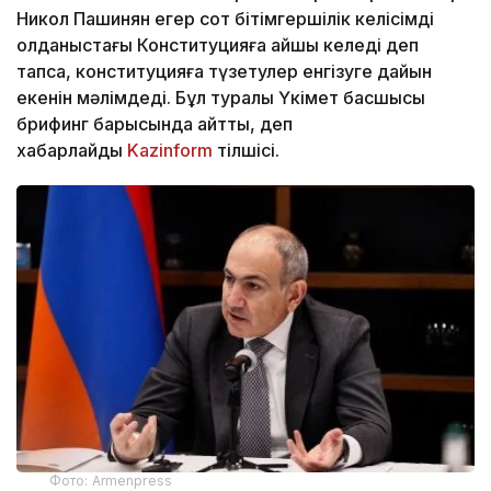
Никол Пашинян егер сот бітімгершілік келісімді
қолданыстағы Конституцияға қайшы келеді деп
тапса, конституцияға түзетулер енгізуге дайын
екенін мәлімдеді. Бұл туралы Үкімет басшысы
брифинг барысында айтты, деп
хабарлайды
Kazinform
тілшісі.
Фото: Armenpress