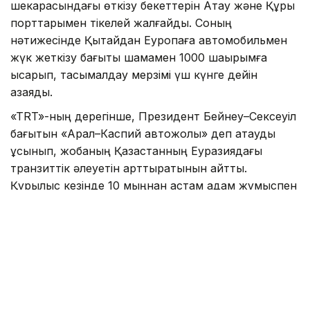
шекарасындағы өткізу бекеттерін Ақтау және Құрық
порттарымен тікелей жалғайды. Соның
нәтижесінде Қытайдан Еуропаға автомобильмен
жүк жеткізу бағыты шамамен 1000 шақырымға
қысқарып, тасымалдау мерзімі үш күнге дейін
азаяды.
«TRT»-ның дерегінше, Президент Бейнеу–Сексеуіл
бағытын «Арал–Каспий автожолы» деп атауды
ұсынып, жобаның Қазақстанның Еуразиядағы
транзиттік әлеуетін арттыратынын айтты.
Құрылыс кезінде 10 мыңнан астам адам жұмыспен
қамтылып, жол пайдалануға берілгеннен кейін
жылдық жүк тасымалы көлемі 13,2 млн тоннаға
дейін өседі. Жобаны 2029 жылдан кешіктірмей
аяқтау жоспарланып отыр.
Сондай-ақ «TRT»-да «
Ғалымдар адам миының
жұмысын модельдейтін жаңа чип әзірледі
»