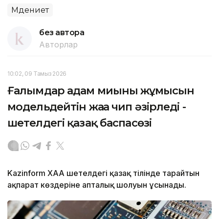
Мәдениет
без автора
Авторлар
10:02, 09 Тамыз 2026
Ғалымдар адам миының жұмысын
модельдейтін жаңа чип әзірледі -
шетелдегі қазақ баспасөзі
Kazinform ХАА шетелдегі қазақ тілінде тарайтын
ақпарат көздеріне апталық шолуын ұсынады.