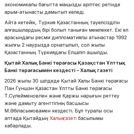
экономикалық бағытта маңызды әріптес ретінде
қарым-қатынасты дамытып келеді.
Айта кетейік, Түркия Қазақстанның тәуелсіздігін
алғашқылардың бірі болып таныған мемлекет. Екі ел
арасындағы ресми дипломатиялық қатынастар 1992
жылғы 2 наурызда орнатылып, сол жылы
Қазақстанның Түркиядағы Елшілігі ашылды.
Қытай Халық Банкі төрағасы Қазақстан Ұлттық
Банкі төрағасымен кездесті – Халық газеті
2026 жылы 30 шілдеде Қытай Халық Банкі төрағасы
Пан Гуншэн Қазақстан Ұлттық Банкі төрағасы
Т.Сүлейменовпен және Қаржы нарығын реттеу
және дамыту агенттігінің басшысы
М.Әбілқасымовамен кездесті. Бұл туралы осы
аптада Қытайдың
Халық газеті
басылымы
хабарлады.