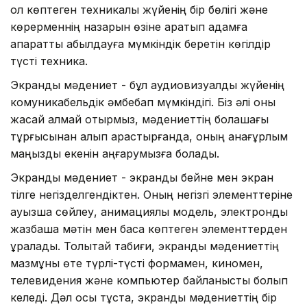
ол көптеген техникалық жүйенің бір бөлігі және
көрерменнің назарын өзіне қаратып адамға
ақпаратты қабылдауға мүмкіндік беретін көгілдір
түсті техника.
Экрандық мәдениет - бұл аудиовизуалдық жүйенің
комуникабельдік әмбебап мүмкіндігі. Біз әлі оны
жасай алмай отырмыз, мәдениеттің болашағы
тұрғысынан алып қарастырғанда, оның анағұрлым
маңызды екенін аңғарумызға болады.
Экрандық мәдениет - экрандық бейне мен экран
тілге негізделгендіктен. Оның негізгі элементтеріне
ауызша сөйлеу, анимациялық модель, электрондық
жазбаша мәтін мен басқа көптеген элементтерден
құралады. Толықтай табиғи, экрандық мәдениеттің
мазмұны өте түрлі-түсті формамен, киномен,
телевидения және компьютер байланысты болып
келеді. Дәл осы тұста, экрандық мәдениеттің бір