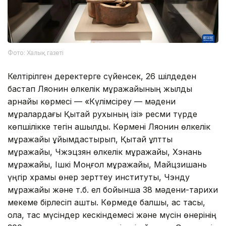
Фото: Халық газеті
Келтірілген деректерге сүйенсек, 26 шілдеден
бастап Ляонин өлкелік мұражайының жылдық
арнайы көрмесі — «Күлімсіреу — мәдени
мұралардағы Қытай рухының ізі» ресми түрде
көпшілікке тегін ашылды. Көрмені Ляонин өлкелік
мұражайы ұйымдастырып, Қытай ұлттық
мұражайы, Чжэцзян өлкелік мұражайы, Хэнань
мұражайы, Ішкі Моңғол мұражайы, Майцзишань
үңгір храмы өнер зерттеу институты, Чэнду
мұражайы және т.б. ел бойынша 38 мәдени-тарихи
мекеме бірлесіп ашты. Көрмеде балшық, қас тасы,
қола, тас мүсіндер кескіндемесі және мүсін өнерінің