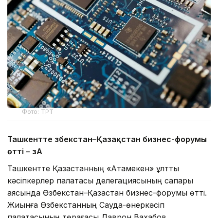
Фото: ТРТ
Ташкентте Өзбекстан–Қазақстан бизнес-форумы
өтті –
ӨзА
Ташкентте Қазақстанның «Атамекен» ұлттық
кәсіпкерлер палатасы делегациясының сапары
аясында Өзбекстан–Қазақстан бизнес-форумы өтті.
Жиынға Өзбекстанның Сауда-өнеркәсіп
палатасының төрағасы Даврон Вахабов,