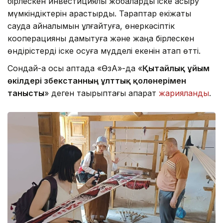
бірлескен инвестициялық жобаларды іске асыру
мүмкіндіктерін қарастырды. Тараптар екіжақты
сауда айналымын ұлғайтуға, өнеркәсіптік
кооперацияны дамытуға және жаңа бірлескен
өндірістерді іске қосуға мүдделі екенін атап өтті.
Сондай-ақ осы аптада «ӨзА»-да «
Қытайлық ұйым
өкілдері Өзбекстанның ұлттық қолөнерімен
танысты
» деген тақырыптағы ақпарат
жарияланды
.