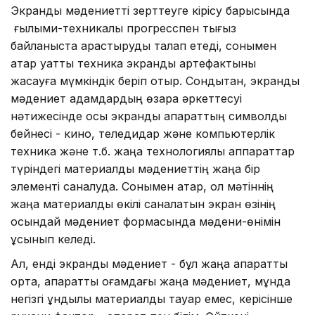
Экрандық мәдениетті зерттеуге кірісу барысында
ғылыми-техникалық прогресспен тығыз
байланыста қарастыруды талап етеді, сонымен
қатар қуатты техника экрандық артефактыны
жасауға мүмкіндік беріп отыр. Сондықтан, экрандық
мәдениет адамдардың өзара әркеттесуі
нәтижесінде осы экрандық ақпараттың символдық
бейнесі - кино, теледидар және компьютерлік
техника және т.б. жаңа технологиялық аппараттар
түріндегі материалдық мәдениеттің жаңа бір
элементі саналуда. Сонымен қатар, ол мәтіннің
жаңа материалдық өкілі саналатын экран өзінің
осындай мәдениет формасында мәдени-өнімін
ұсынып келеді.
Ал, енді экрандық мәдениет - бұл жаңа ақпараттық
орта, ақпараттық қоғамдағы жаңа мәдениет, мұнда
негізгі құндылық материалдық тауар емес, керісінше