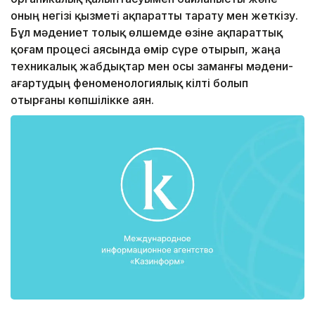
оның негізі қызметі ақпаратты тарату мен жеткізу.
Бұл мәдениет толық өлшемде өзіне ақпараттық
қоғам процесі аясында өмір сүре отырып, жаңа
техникалық жабдықтар мен осы заманғы мәдени-
ағартудың феноменологиялық кілті болып
отырғаны көпшілікке аян.