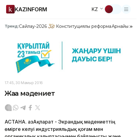
KAZINFORM
KZ
Сайлау-2026
Конституциялық реформа
Арнайы жо
Тренд:
17:45, 30 Мамыр 2016
Жаңа мәдениет
АСТАНА. ҚазАқпарат - Экрандық мәдениеттің
өмірге келуі индустрияльдық қоғам мен
органикалық қалыптасуымен байланысты және