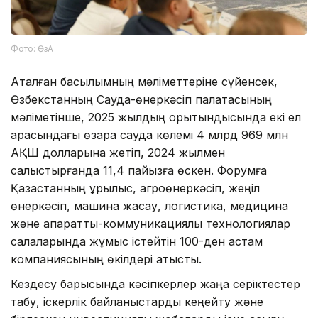
Фото: ӨзА
Аталған басылымның мәліметтеріне сүйенсек,
Өзбекстанның Сауда-өнеркәсіп палатасының
мәліметінше, 2025 жылдың қорытындысында екі ел
арасындағы өзара сауда көлемі 4 млрд 969 млн
АҚШ долларына жетіп, 2024 жылмен
салыстырғанда 11,4 пайызға өскен. Форумға
Қазақстанның құрылыс, агроөнеркәсіп, жеңіл
өнеркәсіп, машина жасау, логистика, медицина
және ақпараттық-коммуникациялық технологиялар
салаларында жұмыс істейтін 100-ден астам
компаниясының өкілдері қатысты.
Кездесу барысында кәсіпкерлер жаңа серіктестер
табу, іскерлік байланыстарды кеңейту және