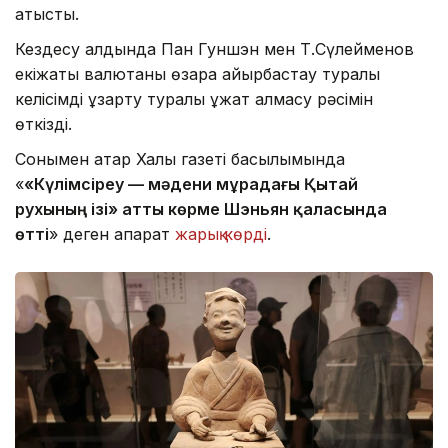
қатысты.
Кездесу алдында Пан Гуншэн мен Т.Сүлейменов
екіжақты валютаны өзара айырбастау туралы
келісімді ұзарту туралы құжат алмасу рәсімін
өткізді.
Сонымен қатар Халық газеті басылымында
«
«Күлімсіреу — мәдени мұрадағы Қытай
рухының ізі» атты көрме Шэньян қаласында
өтті
» деген ақпарат
жарық көрді
.