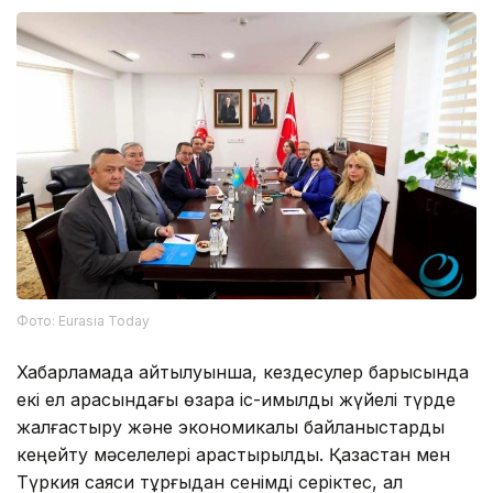
Фото: Eurasia Today
Хабарламада айтылуынша, кездесулер барысында
екі ел арасындағы өзара іс-қимылды жүйелі түрде
жалғастыру және экономикалық байланыстарды
кеңейту мәселелері қарастырылды. Қазақстан мен
Түркия саяси тұрғыдан сенімді серіктес, ал