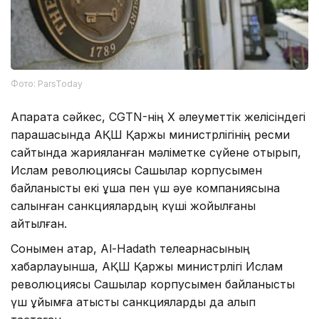
Фото: ParsToday
Ақпаратқа сәйкес, CGTN-нің X әлеуметтік желісіндегі
парақшасында АҚШ Қаржы министрлігінің ресми
сайтында жарияланған мәліметке сүйене отырып,
Ислам революциясы Сақшылар корпусымен
байланысты екі ұшақ пен үш әуе компаниясына
салынған санкциялардың күші жойылғаны
айтылған.
Сонымен қатар, Al-Hadath телеарнасының
хабарлауынша, АҚШ Қаржы министрлігі Ислам
революциясы Сақшылар корпусымен байланысты
үш ұйымға қатысты санкцияларды да алып