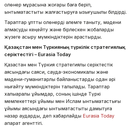
қолөнер мұрасына жоғары баға беріп,
ынтымақтастықты жалғастыруға қызығушылық білдірді.
Тараптар ұлттық қолөнерді әлемге таныту, мәдени
алмасуды кеңейту және бірлескен жобаларды
жүзеге асыру мүмкіндіктерін қарастырды.
Қазақстан мен Түркияның түркілік стратегиялық
серіктестігі – Eurasia Today
Қазақстан мен Түркия стратегиялық серіктестік
аясындағы саяси, сауда-экономикалық және
мәдени-гуманитарлық байланыстарды одан әрі
нығайту мүмкіндіктерін талқылады. Тараптар
халықаралық ұйымдар, соның ішінде Түркі
мемлекеттері ұйымы мен Ислам ынтымақтастығы
ұйымы аясындағы ынтымақтастықты дамытуға
назар аударды, деп хабарлайды
Eurasia Today
ақпарат агенттігі.