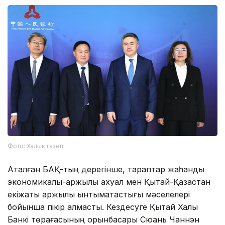
Фото: Халық газеті
Аталған БАҚ-тың дерегінше, тараптар жаһандық
экономикалық-қаржылық ахуал мен Қытай-Қазақстан
екіжақты қаржылық ынтымақтастығы мәселелері
бойынша пікір алмасты. Кездесуге Қытай Халық
Банкі төрағасының орынбасары Сюань Чаннэн