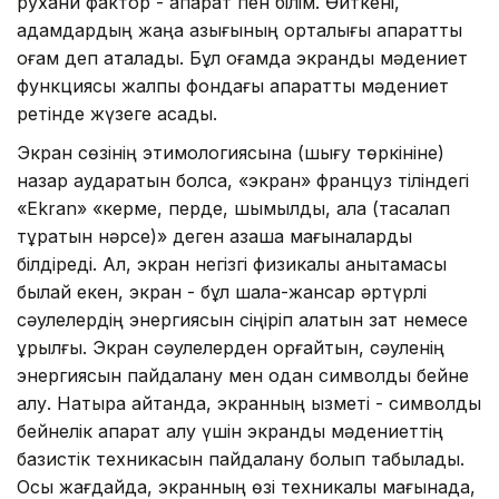
рухани фактор - ақпарат пен білім. Өйткені,
адамдардың жаңа азығының орталығы ақпараттық
қоғам деп аталады. Бұл қоғамда экрандық мәдениет
функциясы жалпы фондағы ақпараттық мәдениет
ретінде жүзеге асады.
Экран сөзінің этимологиясына (шығу төркініне)
назар аударатын болсақ, «экран» француз тіліндегі
«Ekran» «керме, перде, шымылдық, қалқа (тасалап
тұратын нәрсе)» деген қазақша мағыналарды
білдіреді. Ал, экран негізгі физикалық анықтамасы
былай екен, экран - бұл шала-жансар әртүрлі
сәулелердің энергиясын сіңіріп алатын зат немесе
құрылғы. Экран сәулелерден қорғайтын, сәуленің
энергиясын пайдалану мен одан символдық бейне
алу. Нақтырақ айтқанда, экранның қызметі - символдық
бейнелік ақпарат алу үшін экрандық мәдениеттің
базистік техникасын пайдалану болып табылады.
Осы жағдайда, экранның өзі техникалық мағынада,