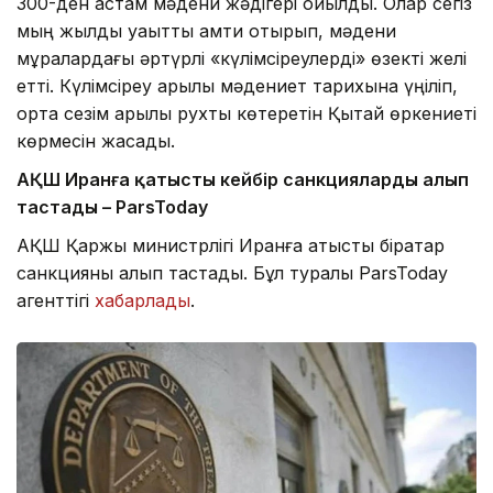
300-ден астам мәдени жәдігері қойылды. Олар сегіз
мың жылдық уақытты қамти отырып, мәдени
мұралардағы әртүрлі «күлімсіреулерді» өзекті желі
етті. Күлімсіреу арқылы мәдениет тарихына үңіліп,
ортақ сезім арқылы рухты көтеретін Қытай өркениеті
көрмесін жасады.
АҚШ Иранға қатысты кейбір санкцияларды алып
тастады – ParsToday
АҚШ Қаржы министрлігі Иранға қатысты бірқатар
санкцияны алып тастады. Бұл туралы ParsToday
агенттігі
хабарлады
.