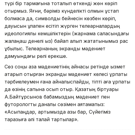
түрі бір тармағына тоқталып өткенді жөн көріп
отырмыз. Яғни, бәріміз күнделікті қолмын ұстап
болмаса да, символдық бейнесін көзбен көріп,
дауысын құлақпен есітіп жүрген телеарналардың
идеологиялық кемшіліктерін (жарнама саласындағы
жалаңаш денелі қыз) байқап қалып жататынымыз рас
құбылыс. Телеарнаның экрандық мәдениет
дамуындағы рөлі ерекше.
Сөз соңы қазақ мәдениетінің айнасы ретінде қызмет
атқарып отырған экрандық мәдениет келесі ұрпақты
тәрбиелеумен ғана айналыспайды, тіпті аға ұрпақты
да өзінің сапына қосып отыр. Қазақтың біртуары
А.Байтұрсынов бабамыздың мәдениет пен
футорологтық даналық сөзімен аяқтамақпыз:
«Асықпаңдар, артымызда қазы бар, Сүйегіміз
таразыға әлі талай тартылар».