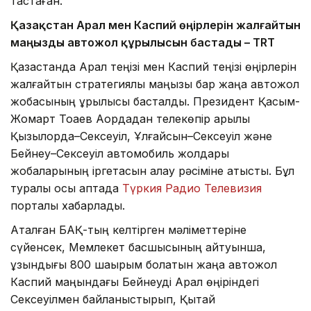
тастаған.
Қазақстан Арал мен Каспий өңірлерін жалғайтын
маңызды автожол құрылысын бастады – TRT
Қазақстанда Арал теңізі мен Каспий теңізі өңірлерін
жалғайтын стратегиялық маңызы бар жаңа автожол
жобасының құрылысы басталды. Президент Қасым-
Жомарт Тоқаев Ақордадан телекөпір арқылы
Қызылорда–Сексеуіл, Ұлғайсын–Сексеуіл және
Бейнеу–Сексеуіл автомобиль жолдары
жобаларының іргетасын қалау рәсіміне қатысты. Бұл
туралы осы аптада
Түркия Радио Телевизия
порталы хабарлады.
Аталған БАҚ-тың келтірген мәліметтеріне
сүйенсек, Мемлекет басшысының айтуынша,
ұзындығы 800 шақырым болатын жаңа автожол
Каспий маңындағы Бейнеуді Арал өңіріндегі
Сексеуілмен байланыстырып, Қытай