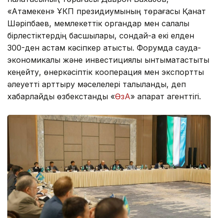
«Атамекен» ҰКП президиумының төрағасы Қанат
Шәріпбаев, мемлекеттік органдар мен салалық
бірлестіктердің басшылары, сондай-ақ екі елден
300-ден астам кәсіпкер қатысты. Форумда сауда-
экономикалық және инвестициялық ынтымақтастықты
кеңейту, өнеркәсіптік кооперация мен экспорттық
әлеуетті арттыру мәселелері талқыланды, деп
хабарлайды өзбекстандық «
ӨзА
» ақпарат агенттігі.