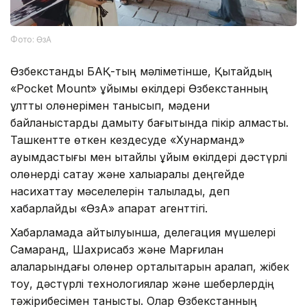
Фото: ӨзА
Өзбекстандық БАҚ-тың мәліметінше, Қытайдың
«Pocket Mount» ұйымы өкілдері Өзбекстанның
ұлттық қолөнерімен танысып, мәдени
байланыстарды дамыту бағытында пікір алмасты.
Ташкентте өткен кездесуде «Хунарманд»
қауымдастығы мен қытайлық ұйым өкілдері дәстүрлі
қолөнерді сақтау және халықаралық деңгейде
насихаттау мәселелерін талқылады, деп
хабарлайды «ӨзА» ақпарат агенттігі.
Хабарламада айтылуынша, делегация мүшелері
Самарқанд, Шахрисабз және Марғилан
қалаларындағы қолөнер орталықтарын аралап, жібек
тоқу, дәстүрлі технологиялар және шеберлердің
тәжірибесімен танысты. Олар Өзбекстанның