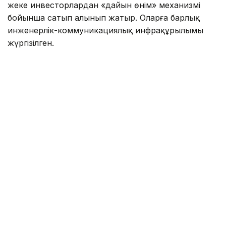
11 700 оқушыға арналған сегіз «Келешек мектебі»
жеке инвесторлардан «дайын өнім» механизмі
бойынша сатып алынып жатыр. Оларға барлық
инженерлік-коммуникациялық инфрақұрылымы
жүргізілген.
Алматы әкімдігінің мәліметінше, былтыр желтоқсан
айында сегіз нысанның барлығында құрылыс-
монтаж жұмыстары аяқталып, нысандарға
техникалық тексеру жүргізілген. Нысандардың
құнын бағаланған соң, сатып алу-сату шарты
жасалған. Соның нәтижесінда биыл 1 қыркүйектен
бастап 8 жаңа мектеп қолданысқа беріледі.