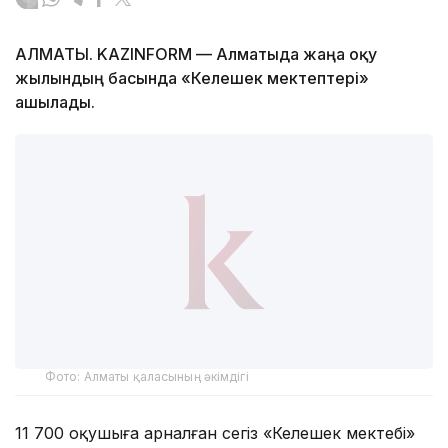
АЛМАТЫ. KAZINFORM — Алматыда жаңа оқу
жылындың басында «Келешек мектептері»
ашылады.
Фото: Алматы қаласының әкімдігі