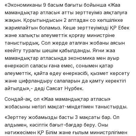
«Экономиканың 9 басым бағыты бойынша «Жаңа
мамандықтар атласы« атты зерттеуіміз аяқталуға
жақын. Қорытындысын 2 аптадан соң көпшілікке
жариялайтын боламыз. Кеше зерттеуімізді ҚР Еңбек
және халықты әлеуметтік қорғау министріне
таныстырдық. Сол жерде аталған жобаның аясын
кеңейту туралы шешім қабылданды. Яғни жаңа
мамандықтар атласында экономика мен ауыр
өнеркәсіп саласы ғана емес, сонымен қатар
әлеуметтік, қайта өңдеу өнеркәсібі, қызмет көрсету
және цифрландыру салаларын да қамту керектігі
айтылды»,- деді Саясат Нұрбек.
Сондай-ақ, ол «Жаңа мамандықтар атласы»
жобасының негізгі мақсат-міндетімен таныстырды.
«Зерттеу жобамыздың басты 3 мақсаты бар. Ол
алдымен, кәсіптік бағыт-бағдар беру. Оның
нәтижесімен ҚР Білім және ғылым министрлігімен