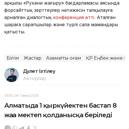
арқылы «Рухани жаңғыру» бағдарламасы аясында
форсайттық зерттеулер нәтижесін талқылауға
арналған диалогтық
конференция өтті.
Аталған
шараға сарапшылар және түрлі сала мамандары
қатысты.
Білім
Жастар
Азаматтық қоғам
ҚР Еңбек және хал
Дәулет Ізтілеу
Авторлар
16:55, 06 Тамыз 2026
Алматыда 1 қыркүйектен бастап 8
жаңа мектеп қолданысқа беріледі