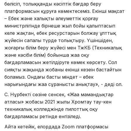
бөлісіп, толыққанды кәсіптік бағдар беру
платформасын құруға көмектесеміз. Екінші мақсат
– Еңбек және халықты әлеуметтік қорғау
министрлігінде бірнеше жыл бойы қалыптасып
келе жақтан, еңбек ресурстарын болжау ұлттық
жүйесін сапалы түрде толықтыру. Үшіншіден,
жоғарғы білім беру жүйесі мен ТжКБ (Техникалық
және кәсіби білім) бойынша жаңа оқу
бағдарламасын жетілдіруге көмек көрсету. Сол
сияқты жақында жобаның екінші кезеңін бастайтын
боламыз. Ондағы басты міндет – еңбек
нарығындағы жаңа сұранысты анықтау», - деді ол.
С. Нұрбектің сөзіне сенсек, «Жаңа мамандықтар
атласы» жобасы 2021 жылы Хромтау тау-кен
техникалық колледжінде пилоттық оқу
бағдарламасы ретінде енгізіледі.
Айта кетейік, елордада Zoom платформасы