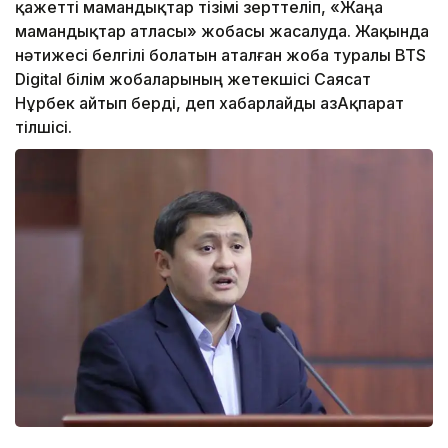
қажетті мамандықтар тізімі зерттеліп, «Жаңа
мамандықтар атласы» жобасы жасалуда. Жақында
нәтижесі белгілі болатын аталған жоба туралы BTS
Digital білім жобаларының жетекшісі Саясат
Нұрбек айтып берді, деп хабарлайды ҚазАқпарат
тілшісі.