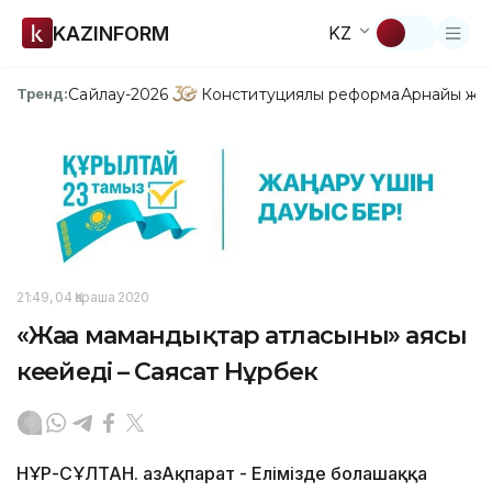
KAZINFORM
KZ
Сайлау-2026
Конституциялық реформа
Арнайы жо
Тренд:
21:49, 04 Қараша 2020
«Жаңа мамандықтар атласының» аясы
кеңейеді – Саясат Нұрбек
НҰР-СҰЛТАН. ҚазАқпарат - Елімізде болашаққа