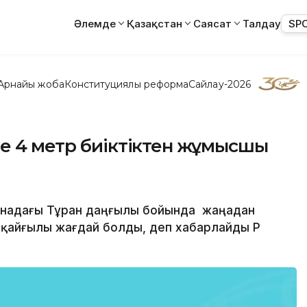
Әлемде
Қазақстан
Саясат
Талдау
SP
Арнайы жоба
Конституциялық реформа
Сайлау-2026
е 4 метр биіктіктен жұмысшы
танадағы Тұран даңғылы бойында жаңадан
қайғылы жағдай болды, деп хабарлайды ҚР