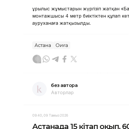
Құрылыс жұмыстарын жүргізіп жатқан «Б
монтажшысы 4 метр биіктіктен құлап кет
ауруханаға жатқызылды.
Астана
Оқиға
без автора
Авторлар
09:40, 09 Тамыз 2026
Астанада 15 кітап оқып, 6