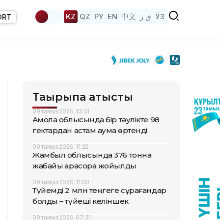
KZ
QZ
РУ
EN
中文
ق ز
ЎЗ
ORT
Тақырыпқа қатысты
09 тамыз 2026, 13:41
Ақмола облысында бір тәулікте 98
гектардан астам аумақ өртенді
09 тамыз 2026, 11:22
Жамбыл облысында 376 тонна
жабайы қарасора жойылды
09 тамыз 2026, 11:00
Түйемді 2 млн теңгеге сұрағандар
болды – түйеші келіншек
09 тамыз 2026, 07:31