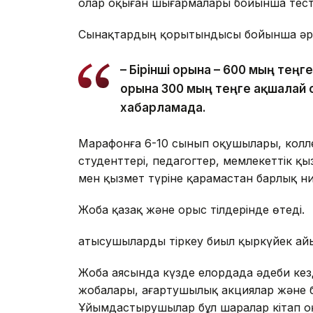
олар оқыған шығармалары бойынша тестіл
Сынақтардың қорытындысы бойынша әр с
– Бірінші орынға – 600 мың теңге
орынға 300 мың теңге ақшалай 
хабарламада.
Марафонға 6-10 сынып оқушылары, кол
студенттері, педагогтер, мемлекеттік қ
мен қызмет түріне қарамастан барлық ни
Жоба қазақ және орыс тілдерінде өтеді.
Қатысушыларды тіркеу биыл қыркүйек а
Жоба аясында күзде елордада әдеби кезд
жобалары, ағартушылық акциялар және ба
Ұйымдастырушылар бұл шаралар кітап о