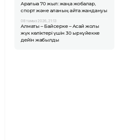
Арқалыққа 70 жыл: жаңа жобалар,
спорт және қаланың қайта жандануы
08 тамыз 2026, 21:13
Алматы – Байсерке – Ақсай жолы
жүк көліктері үшін 30 қыркүйекке
дейін жабылды