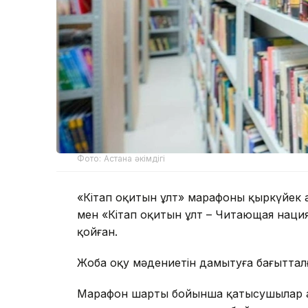
Фото: Астана әкімдігі
«Кітап оқитын ұлт» марафоны қыркүйек а
мен «Кітап оқитын ұлт – Читающая наци
қойған.
Жоба оқу мәдениетін дамытуға бағыттал
Марафон шарты бойынша қатысушылар алт