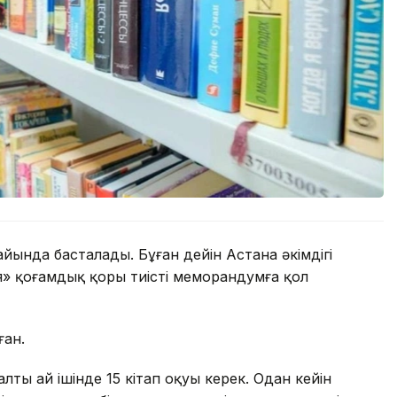
йында басталады. Бұған дейін Астана әкімдігі
я» қоғамдық қоры тиісті меморандумға қол
ған.
ы ай ішінде 15 кітап оқуы керек. Одан кейін