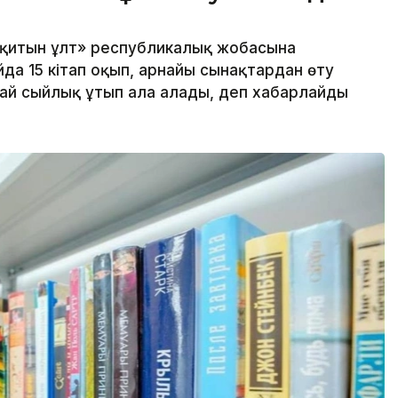
оқитын ұлт» республикалық жобасына
да 15 кітап оқып, арнайы сынақтардан өту
ай сыйлық ұтып ала алады, деп хабарлайды