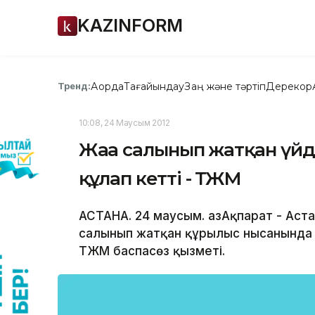
KAZINFORM
Ақорда
Тағайындау
Заң және тәртіп
Дерекқор
Тренд:
10:08, 24 Маусым 2012
Жаңа салынып жатқан үйд
құлап кетті - ТЖМ
АСТАНА. 24 маусым. ҚазАқпарат - Ас
салынып жатқан құрылыс нысанында 
ТЖМ баспасөз қызметі.