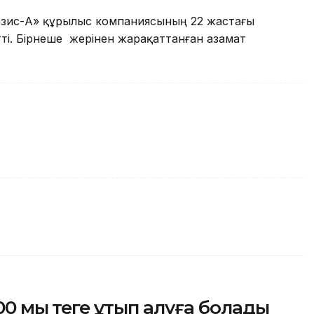
азис-А» құрылыс компаниясының 22 жастағы
ті. Бірнеше жерінен жарақаттанған азамат
00 мың теңге ұтып алуға болады