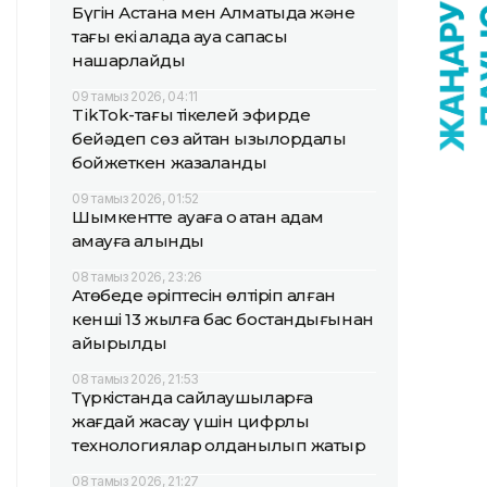
Бүгін Астана мен Алматыда және
тағы екі қалада ауа сапасы
нашарлайды
09 тамыз 2026, 04:11
TikТok-тағы тікелей эфирде
бейәдеп сөз айтқан қызылордалық
бойжеткен жазаланды
09 тамыз 2026, 01:52
Шымкентте ауаға оқ атқан адам
қамауға алынды
08 тамыз 2026, 23:26
Ақтөбеде әріптесін өлтіріп алған
кенші 13 жылға бас бостандығынан
айырылды
08 тамыз 2026, 21:53
Түркістанда сайлаушыларға
жағдай жасау үшін цифрлық
технологиялар қолданылып жатыр
08 тамыз 2026, 21:27