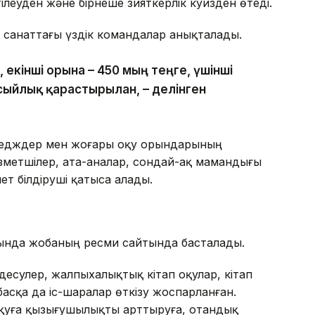
еуден және бірнеше зияткерлік куизден өтеді.
анаттағы үздік командалар анықталады.
, екінші орынға – 450 мың теңге, үшінші
сыйлық қарастырылған, – делінген
ледждер мен жоғары оқу орындарының
ызметшілер, ата-аналар, сондай-ақ мамандығы
ет білдіруші қатыса алады.
йында жобаның ресми сайтында басталады.
есулер, жалпыхалықтық кітап оқулар, кітап
сқа да іс-шаралар өткізу жоспарланған.
қуға қызығушылықты арттыруға, отандық