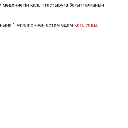
алу мәдениетін қалыптастыруға бағытталғанын
фонына 1 миллионнан астам адам
қатысады
.
зы Астананың кең көшелері