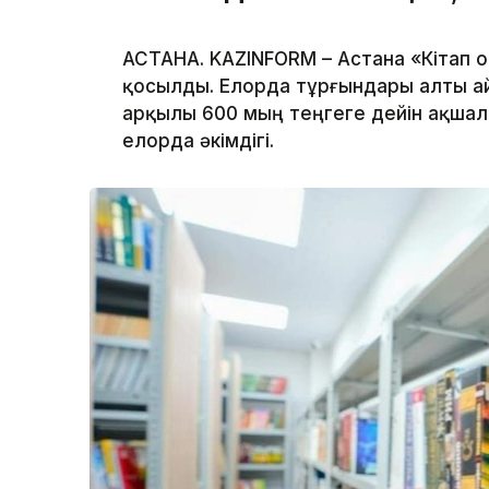
АСТАНА. KAZINFORM – Астана «Кітап 
қосылды. Елорда тұрғындары алты ай
арқылы 600 мың теңгеге дейін ақшал
елорда әкімдігі.