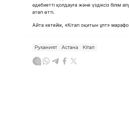
әдебиетті қолдауға және үздіксіз білім 
атап өтті.
Айта кетейік, «Кітап оқитын ұлт» мара
Руханият
Астана
Кітап
Асхат Райқұл
Авторлар
01:14, 09 Тамыз 2026
«Острые козырьки» жұлды