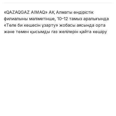
«QAZAQGAZ AIMAQ» АҚ Алматы өндірістік
филиалының мәліметінше, 10–12 тамыз аралығында
«Төле би көшесін ұзарту» жобасы аясында орта
және төмен қысымды газ желілерін қайта көшіру
жұмыстары жүргізіледі.
Осыған байланысты көрсетілген кезеңде
Сабденов — Алатау — Әшімов — Райымбек
көшелерінің шекарасындағы тұрғын үйлер мен өзге
де нысандарға газ беру уақытша тоқтатылады.
Жалпы аудан бойынша 1 153 жеке тұрғын үй, 515
көппәтерлі тұрғын үй (барлығы 5 112 пәтер) және 5
өндірістік кәсіпорында газ болмайды.
Еске салайық, Алматыда МИБ пен ПИК қарыздары
коммуналдық төлем түбіртегінде
көрсетіледі
.