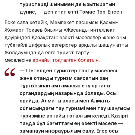
туристерді шынымен де қызықтыратын
дүние, — деп атап өтті Томас Тор-Енсен.
Еске сала кетейік, Мемлекет басшысы Қасым-
Жомарт Тоқаев биылғы «Жасанды интеллект
дәуіріндегі Қазақстан: өзекті мәселелер және оны
түбегейлі цифрлық өзгерістер арқылы шешу» атты
Жолдауында да елге турист тарту
мәселесіне
арнайы тоқталған болатын.
— Шетелден туристер тарту мәселесі
және отандық туризм саясатын заң
тұрғысынан қамтамасыз ету орталық
органдардың назарында болады. Осы
орайда, Алматы қаласы мен Алматы
облысындағы тау туризмі мен тау шаңғысы
туризміне арнайы тоқталғым келеді. Қазіргі
таңда бұл бағыттағы ең өзекті мәселе —
заманауи инфрақұрылым салу. Егер осы