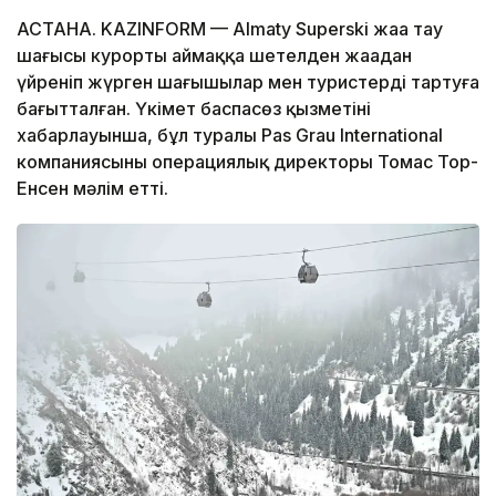
АСТАНА. KAZINFORM — Almaty Superski жаңа тау
шаңғысы курорты аймаққа шетелден жаңадан
үйреніп жүрген шаңғышылар мен туристерді тартуға
бағытталған. Үкімет баспасөз қызметінің
хабарлауынша, бұл туралы Pas Grau International
компаниясының операциялық директоры Томас Тор-
Енсен мәлім етті.