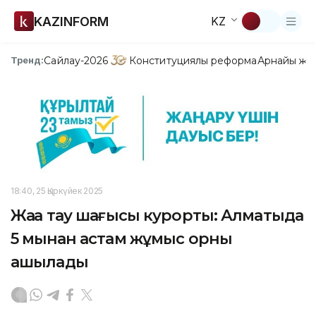
KAZINFORM
KZ
Сайлау-2026
Конституциялық реформа
Арнайы жо
Тренд:
18:40, 25 Қыркүйек 2025
Жаңа тау шаңғысы курорты: Алматыда
5 мыңнан астам жұмыс орны
ашылады