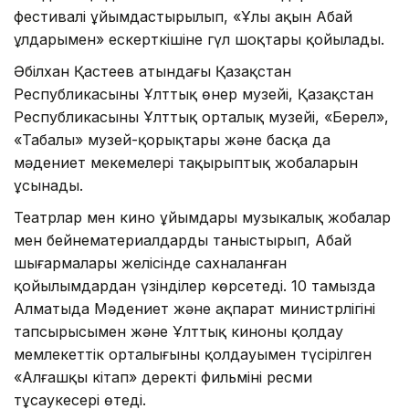
фестивалі ұйымдастырылып, «Ұлы ақын Абай
ұлдарымен» ескерткішіне гүл шоқтары қойылады.
Әбілхан Қастеев атындағы Қазақстан
Республикасының Ұлттық өнер музейі, Қазақстан
Республикасының Ұлттық орталық музейі, «Берел»,
«Таңбалы» музей-қорықтары және басқа да
мәдениет мекемелері тақырыптық жобаларын
ұсынады.
Театрлар мен кино ұйымдары музыкалық жобалар
мен бейнематериалдарды таныстырып, Абай
шығармалары желісінде сахналанған
қойылымдардан үзінділер көрсетеді. 10 тамызда
Алматыда Мәдениет және ақпарат министрлігінің
тапсырысымен және Ұлттық киноны қолдау
мемлекеттік орталығының қолдауымен түсірілген
«Алғашқы кітап» деректі фильмінің ресми
тұсаукесері өтеді.