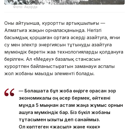
Фото: Ақорда
Оның айтуынша, курорттың артықшылығы —
Алматыға жақын орналасқанында. Негізгі
басымдық қоршаған ортаға әсерді азайтуға, яғни
су мен электр энергиясын тұтынуды азайтуға
мүмкіндік беретін жаңа технологияларды қолдануға
берілген. Ал «Медеу» базалық стансасын
курортпен байланыстыратын заманауи аспалы
жол жобаның маңызды элементі болады.
— Болашақта бұл жоба өңірге орасан зор
экономикалық оң әсер бермек, өйткені
мұнда 5 мыңнан астам жаңа жұмыс орнын
ашуға мүмкіндік бар. Біз бүкіл жобаны
тұтасымен қызықты деп санаймыз.
Ол көптеген «жасыл» және «көк»