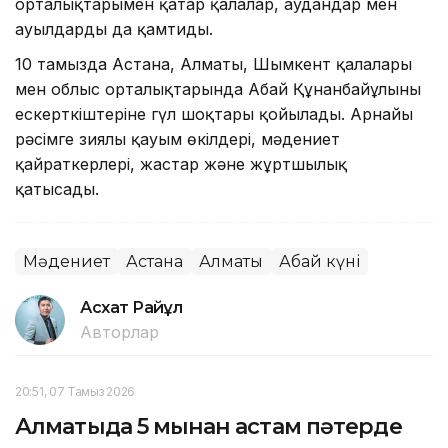
орталықтарымен қатар қалалар, аудандар мен
ауылдарды да қамтиды.
10 тамызда Астана, Алматы, Шымкент қалалары
мен облыс орталықтарында Абай Құнанбайұлының
ескерткіштеріне гүл шоқтары қойылады. Арнайы
рәсімге зиялы қауым өкілдері, мәдениет
қайраткерлері, жастар және жұртшылық
қатысады.
Мәдениет
Астана
Алматы
Абай күні
Асхат Райқұл
Авторлар
20:51, 07 Тамыз 2026
Алматыда 5 мыңнан астам пәтерде