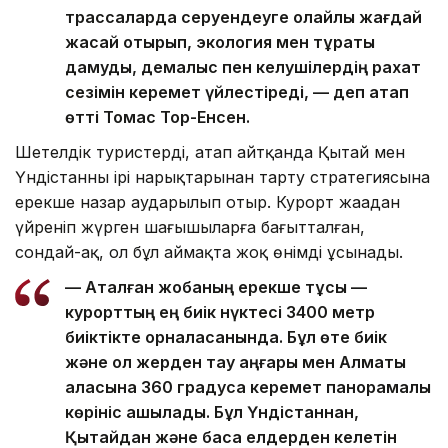
трассаларда серуендеуге қолайлы жағдай
жасай отырып, экология мен тұрақты
дамуды, демалыс пен келушілердің рахат
сезімін керемет үйлестіреді, — деп атап
өтті Томас Тор-Енсен.
Шетелдік туристерді, атап айтқанда Қытай мен
Үндістанның ірі нарықтарынан тарту стратегиясына
ерекше назар аударылып отыр. Курорт жаңадан
үйреніп жүрген шаңғышыларға бағытталған,
сондай-ақ, ол бұл аймақта жоқ өнімді ұсынады.
— Аталған жобаның ерекше тұсы —
курорттың ең биік нүктесі 3400 метр
биіктікте орналасқанында. Бұл өте биік
және ол жерден тау аңғары мен Алматы
қаласына 360 градусқа керемет панорамалық
көрініс ашылады. Бұл Үндістаннан,
Қытайдан және басқа елдерден келетін