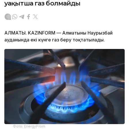
уақытша газ болмайды
АЛМАТЫ. KAZINFORM — Алматының Наурызбай
ауданында екі күнге газ беру тоқтатылады.
Фото: EnergyProm