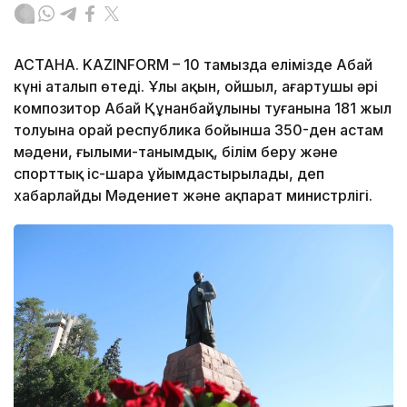
АСТАНА. KAZINFORM – 10 тамызда елімізде Абай
күні аталып өтеді. Ұлы ақын, ойшыл, ағартушы әрі
композитор Абай Құнанбайұлының туғанына 181 жыл
толуына орай республика бойынша 350-ден астам
мәдени, ғылыми-танымдық, білім беру және
спорттық іс-шара ұйымдастырылады, деп
хабарлайды Мәдениет және ақпарат министрлігі.