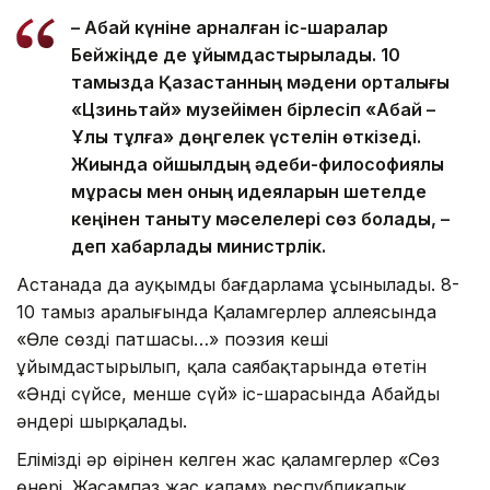
– Абай күніне арналған іс-шаралар
Бейжіңде де ұйымдастырылады. 10
тамызда Қазақстанның мәдени орталығы
«Цзиньтай» музейімен бірлесіп «Абай –
Ұлы тұлға» дөңгелек үстелін өткізеді.
Жиында ойшылдың әдеби-философиялық
мұрасы мен оның идеяларын шетелде
кеңінен таныту мәселелері сөз болады, –
деп хабарлады министрлік.
Астанада да ауқымды бағдарлама ұсынылады. 8-
10 тамыз аралығында Қаламгерлер аллеясында
«Өлең сөздің патшасы…» поэзия кеші
ұйымдастырылып, қала саябақтарында өтетін
«Әнді сүйсең, менше сүй» іс-шарасында Абайдың
әндері шырқалады.
Еліміздің әр өңірінен келген жас қаламгерлер «Сөз
өнері. Жасампаз жас қалам» республикалық