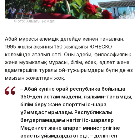
Фото: Алматы әкімдігі
Абай мұрасы әлемдік деңгейде кеңінен танылған.
1995 жылы ақынның 150 жылдығы ЮНЕСКО
көлемінде аталып өтті. Оның әдеби, философиялық
және музыкалық мұрасы, білім, еңбек, әділет және
адамгершілік туралы ой-тұжырымдары бүгін де өз
маңызын жоғалтқан жоқ.
– Абай күніне орай республика бойынша
350-ден астам мәдени, ғылыми-танымдық,
білім беру және спорттық іс-шара
ұйымдастырылады. Республикалық
бағдарламадағы негізгі іс-шаралар
Мәдениет және ақпарат министрлігіне
қарасты ұйымдарда өтеді, – делінген