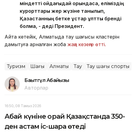
міндетті ойдағыдай орындасақ, еліміздің
курорттары жер жүзіне танылып,
Қазақстанның бетке ұстар ұлттық бренді
болмақ, - деді Президент.
Айта кетейік, Алматыда тау шаңғысы кластерін
дамытуға арналған жоба
жаңа кезеңге өтті.
Туризм
Шаңғы
Алматы
Тау
Тау шаңғы спорты
Бақытгүл Абайқызы
Авторлар
16:50, 08 Тамыз 2026
Абай күніне орай Қазақстанда 350-
ден астам іс-шара өтеді