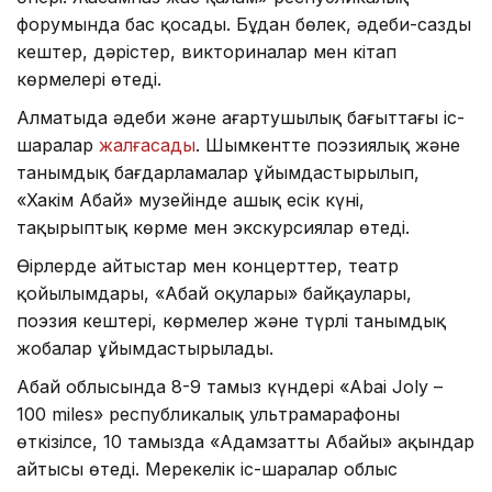
форумында бас қосады. Бұдан бөлек, әдеби-сазды
кештер, дәрістер, викториналар мен кітап
көрмелері өтеді.
Алматыда әдеби және ағартушылық бағыттағы іс-
шаралар
жалғасады
. Шымкентте поэзиялық және
танымдық бағдарламалар ұйымдастырылып,
«Хакім Абай» музейінде ашық есік күні,
тақырыптық көрме мен экскурсиялар өтеді.
Өңірлерде айтыстар мен концерттер, театр
қойылымдары, «Абай оқулары» байқаулары,
поэзия кештері, көрмелер және түрлі танымдық
жобалар ұйымдастырылады.
Абай облысында 8-9 тамыз күндері «Abai Joly –
100 miles» республикалық ультрамарафоны
өткізілсе, 10 тамызда «Адамзаттың Абайы» ақындар
айтысы өтеді. Мерекелік іс-шаралар облыс