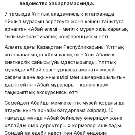
ведомство хабарламасында.
7 тамызда Ұлттық академиялық кітапханада
ойшыл мұрасын зерттеуге және кеңінен танытуға
арналған «Абай әлемі – мәңгілік мұра» халықаралық
ғылыми-практикалық конференциясы өтті.
Алматыдағы Қазақстан Республикасының Ұлттық
кітапханасында «Ұлы халықтың – Ұлы Абайы»
зияткерлік сайысы ұйымдастырылды. Ұлттық
музейде «Абай сөзі – ұрпаққа аманат» музей
сабағы және ақынның өмірі мен шығармашылығын
дәріптейтін «Абай мұралары – көненің көзі»
тақырыптық экскурсиясы өтті.
Семейдегі Абайдың мемлекеттік музей-қорығы да
атаулы күнге арнайы бағдарлама әзірледі. 10
тамызда мұнда «Абай бейнелеу өнерінде» және
«Абайдың өмір деректері…» көрмелері ашылады.
Сондай-ақ әдеби квест пен Абай әндерінің