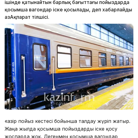
ішінде қатынайтын барлық бағыттағы пойыздарда
қосымша вагондар іске қосылады, деп хабарлайды
ҚазАқпарат тілшісі.
«Қазір пойыз кестесі бойынша талдау жүріп жатыр.
Жаңа жылда қосымша пойыздарды іске қосу
жоспарда жоқ. Дегенмен қосымша вагондар