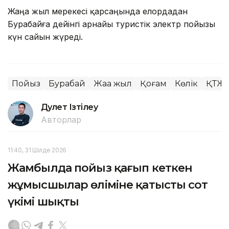
Жаңа жыл мерекесі қарсаңында елордадан
Бурабайға дейінгі арнайы туристік электр пойызы
күн сайын жүреді.
Пойыз
Бурабай
Жаңа жыл
Қоғам
Көлік
ҚТЖ
Дәулет Ізтілеу
Авторлар
11:40, 31 Шілде 2026
Жамбылда пойыз қағып кеткен
жұмысшылар өліміне қатысты сот
үкімі шықты