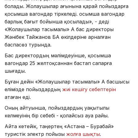
болады. Жолаушылар ағынына қарай пойыздарға
қосымша вагондар тіркеледі. Қосымша вагондар
барлық бағыт бойынша қосылады», - деді
«Жолаушылар тасымалы» АҚ бас директоры
Жәнібек Тайжанов БАҚ өкілдеріне арналған
баспасөз турында.
Бас директордың мәлімдеуінше, қосымша
вагондар 25 желтоқсаннан бастап сапарға
шығады.
Бұған дейін «Жолаушылар тасымалы» АҚ басшысы
елімізде пойыздардың
жиі кешігу себептерін
атаған еді.
Оның айтуынша, пойыздардың уақытылы
келмеуінің бір себебі - қолайсыз ауа райы.
Айта кетейік, таңертең «Астана – Бурабай»
туристік электр пойызы
жолға шықты
.