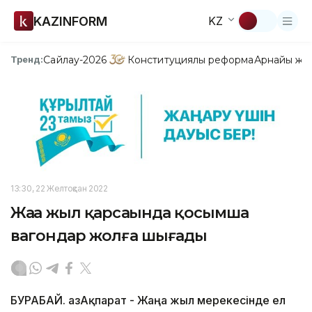
KAZINFORM
KZ
Сайлау-2026
Конституциялық реформа
Арнайы жо
Тренд:
13:30, 22 Желтоқсан 2022
Жаңа жыл қарсаңында қосымша
вагондар жолға шығады
БУРАБАЙ. ҚазАқпарат - Жаңа жыл мерекесінде ел