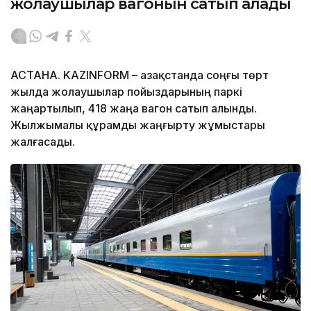
жолаушылар вагонын сатып алады
АСТАНА. KAZINFORM – Қазақстанда соңғы төрт
жылда жолаушылар пойыздарының паркі
жаңартылып, 418 жаңа вагон сатып алынды.
Жылжымалы құрамды жаңғырту жұмыстары
жалғасады.