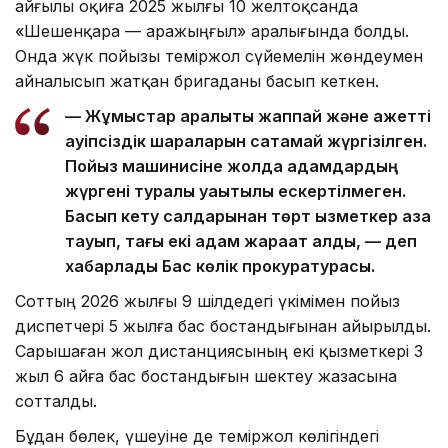
Қайғылы оқиға 2025 жылғы 10 желтоқсанда
«Шешенқара — Қаражыңғыл» аралығында болды.
Онда жүк пойызы теміржол сүйемелін жөндеумен
айналысып жатқан бригаданы басып кеткен.
— Жұмыстар аралықты жаппай және қажетті
қауіпсіздік шараларын сақтамай жүргізілген.
Пойыз машинисіне жолда адамдардың
жүргені туралы уақытылы ескертілмеген.
Басып кету салдарынан төрт қызметкер қаза
тауып, тағы екі адам жарақат алды, — деп
хабарлады Бас көлік прокуратурасы.
Соттың 2026 жылғы 9 шілдедегі үкімімен пойыз
диспетчері 5 жылға бас бостандығынан айырылды.
Сарышаған жол дистанциясының екі қызметкері 3
жыл 6 айға бас бостандығын шектеу жазасына
сотталды.
Бұдан бөлек, үшеуіне де теміржол көлігіндегі