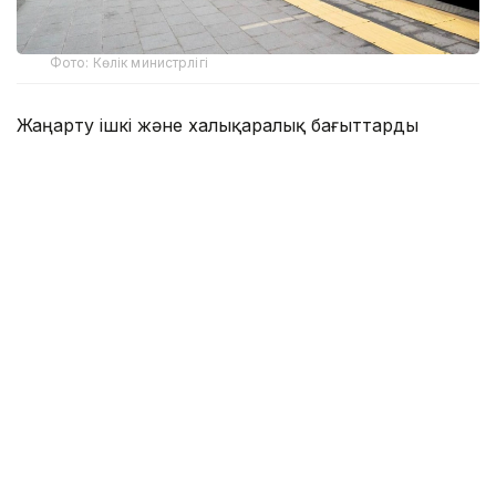
Фото: Көлік министрлігі
Жаңарту ішкі және халықаралық бағыттарды
қамтыды.
– Қазіргі уақытта жолаушылар
вагондарының паркі 2 159 бірлікті құрайды.
2022–2026 жылдар аралығында 418 жаңа
жолаушылар вагоны сатып алынып, олар
Қазақстан ішіндегі және халықаралық
бағыттарға жіберілді, – деп хабарлады
«Қазақстан темір жолы» ҰК» АҚ баспасөз
қызметі.
Компания биыл тағы 131 жолаушылар вагонын
сатып алу туралы келісімшарт жасасты. Вагондар
2027 жылдың соңына дейін жеткізіледі. Сонымен