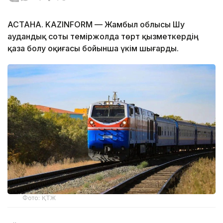
АСТАНА. KAZINFORM — Жамбыл облысы Шу
аудандық соты теміржолда төрт қызметкердің
қаза болу оқиғасы бойынша үкім шығарды.
Фото: ҚТЖ