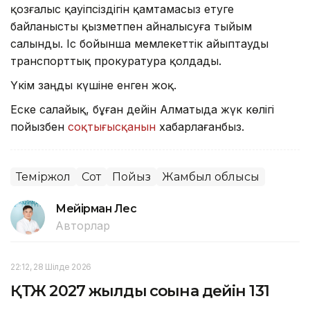
қозғалыс қауіпсіздігін қамтамасыз етуге
байланысты қызметпен айналысуға тыйым
салынды. Іс бойынша мемлекеттік айыптауды
транспорттық прокуратура қолдады.
Үкім заңды күшіне енген жоқ.
Еске салайық, бұған дейін Алматыда жүк көлігі
пойызбен
соқтығысқанын
хабарлағанбыз.
Теміржол
Сот
Пойыз
Жамбыл облысы
Мейірман Лес
Авторлар
22:12, 28 Шілде 2026
ҚТЖ 2027 жылдың соңына дейін 131