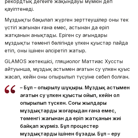
рекордтық деңгейге жақындауы мүмкін деп
қауіптенеді.
Мұздықты бақылап жүрген зерттеушілер оның тек
үстіңгі жағынан ғана емес, астынан да еріп
жатқанын анықтады. Еріген су ағындары
мұздықтың төменгі бөлігінде үлкен қуыстар пайда
етіп, оны ішінен әлсіретіп жатыр.
GLAMOS жетекшісі, гляциолог Маттиас Хусстың
айтуынша, мұздық астымен ағатын су үлкен қуыс
жасап, кейін оның опырылып түсуіне себеп болған.
– Бұл – опырылу шұңқыры. Мұздық астымен
ағатын су үлкен қуысты ойып, кейін ол
опырылып түскен. Соңғы жылдары
мұздықтардың жоғарыдан ғана емес,
төменгі жағынан да еріп жатқанын жиі
байқап жүрміз. Бұл процестер
мұздықтарды ішінен бұзады. Бұл – еру