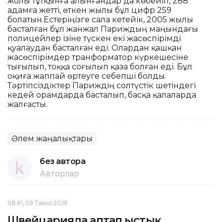
жолы тұтқынға алынғандар да көбейіп, 288
адамға жетті, өткен жылы бұл цифр 259
болатын.Естеріңізге сала кетейік, 2005 жылы
басталған бұл жанжал Париждың маңындағы
полицейлер ізіне түскен екі жасөспірімді
қуалаудан басталған еді. Олардан қашқан
жасөспірімдер транформатор күркешесіне
тығылып, тоққа соғылып қаза болған еді. Бұл
оқиға жаппай өртеуге себепші болды.
Тәртіпсіздіктер Париждің солтүстік шетіндегі
кедей орамдарда басталып, басқа қалаларда
жалғасты.
Әлем жаңалықтары
без автора
Авторлар
06:41, 09 Тамыз 2026
Швейцарияда аптап ыстық