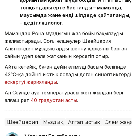
толқындары ерте басталды – мамырда,
маусымда және енді шілдеде қайталанды,
– деді гляциолог.
Мамандар Рона мұздығын жаз бойы бақылауды
жалғастырады. Соңғы өлшеулер Швейцария
Альпісіндегі мұздықтардың шегіну қарқыны барған
сайын үдеп келе жатқанын көрсетіп отыр.
Айта кетейік, бұған дейін еліміздің басым бөлігінде
42°C-қа дейінгі ыстық болады деген синоптиктердің
ескертуі жарияланды
.
Ал Сеулде ауа температурасы жеті жылдан бері
алғаш рет
40 градустан асты
.
Швейцария
Мұздық
Аптап ыстық
Әлем жаңал