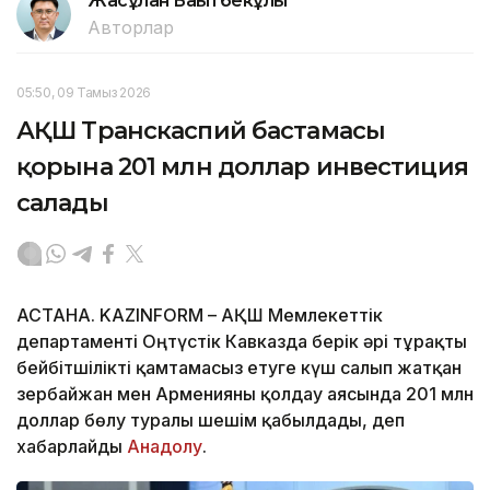
Жасұлан Бақытбекұлы
Авторлар
05:50, 09 Тамыз 2026
АҚШ Транскаспий бастамасы
қорына 201 млн доллар инвестиция
салады
АСТАНА. KAZINFORM – АҚШ Мемлекеттік
департаменті Оңтүстік Кавказда берік әрі тұрақты
бейбітшілікті қамтамасыз етуге күш салып жатқан
Әзербайжан мен Арменияны қолдау аясында 201 млн
доллар бөлу туралы шешім қабылдады, деп
хабарлайды
Анадолу
.