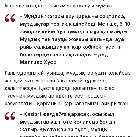
бірнеше жылда толығымен жоғалуы мүмкін.
– Мұндай жоғары еру қарқыны сақталса,
мұздықтар тез-ақ кішірейеді. Меніңше, 5-10
жылдан кейін бұл аумақта мұз қалмайды.
Мұздық тек таудың жоғары жағында, ауа
райы салқындау әрі қар көбірек түсетін
бөліктерде ғана сақталады, – деді
Маттиас Хусс.
Ғалымдардың айтуынша, мұздықтар үшін қолайсыз
жағдай жазғы аптап басталмай тұрып-ақ
қалыптасқан. Қыста қардың қалыптан тыс аз
түсуінен мұздықтар әдетте еру процесін
баяулататын қорғаныш қар қабатынан айырылған.
– Қазіргі жағдайға қарасақ, осы жыл
мұздықтар үшін өте қолайсыз болып
жатыр. Қыста қар аз түсті, мұзды
қорғайтын қабат жұқа болды. Аптап ыстық