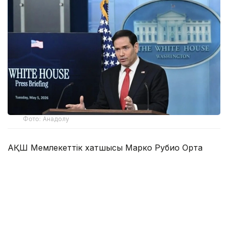
Фото: Анадолу
АҚШ Мемлекеттік хатшысы Марко Рубио Орта
дәліз деп те аталатын Транскаспий сауда бағыты
бойындағы жеке сектор инвестицияларына қолдау
көрсететін Транскаспий бастамасы қорының
құрылғанын мәлімдеді.
Әзербайжан мен Армения арасындағы бейбіт