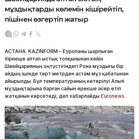
мұздықтардың көлемін кішірейтіп,
пішінен өзгертіп жатыр
АСТАНА. KAZINFORM – Еуропаны шарпыған
бірнеше аптап ыстық толқынынан кейін
Швейцарияның оңтүстігіндегі Рона мұздығы бір
айдың ішінде төрт метрден астам мұз қабатынан
айырылды. Бұл температураның көтерілуі Альпі
мұздықтарына барған сайын ерекше әсер етіп
жатқанын көрсетеді, деп хабарлайды
Еuronews
.