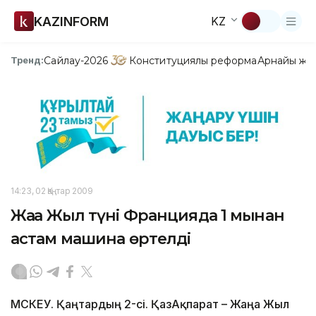
KAZINFORM
KZ
Сайлау-2026
Конституциялық реформа
Арнайы жо
Тренд:
14:23, 02 Қаңтар 2009
Жаңа Жыл түні Францияда 1 мыңнан
астам машина өртелді
МӘСКЕУ. Қаңтардың 2-сі. ҚазАқпарат – Жаңа Жыл