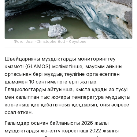
Фото: Jean-Christophe Bott - Keystone
Швейцарияның мұздықтарды мониторингтеу
қызметі (GLAMOS) мәліметінше, маусым айының
ортасынан бері мұздық тәулігіне орта есеппен
шамамен 10 сантиметрге еріп жатыр.
Гляциологтардың айтуынша, қыста қардың аз түсуі
мен қалыптан тыс жоғары температура мұздықты
қорғаныш қар қабатынсыз қалдырып, оны әсіресе
осал еткен.
Ғалымдар осыған байланысты 2026 жылы
мұздықтардың жоғалту көрсеткіші 2022 жылғы