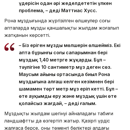
үдерісін одан әрі жеделдететін үлкен
проблема, – деді Маттиас Хусс.
Рона мұздығында жүргізілген өлшеулер соңғы
апталарда мұздың қаншалықты жылдам жоғалып
жатқанын көрсетті.
– Біз еріген мұздың мөлшерін өлшейміз. Екі
апта бұрынғы соңғы сапарымнан бері
мұздық 1,40 метрге жұқарды. Бұл –
тәулігіне 10 сантиметр мұз деген сөз.
Маусым айының ортасында биыл Рона
мұздығына алғаш келген кезімнен бері
шамамен төрт метр мұз еріп кетті. Бұл –
өте ауқымды еру және мұздық үшін өте
қолайсыз жағдай, – деді ғалым.
Мұздықтың жылдам шегінуі айналадағы табиғи
ландшафтты да өзгертіп жатыр. Қазіргі үрдіс
жалғаса берсе, оның төменгі бөліктері алдағы