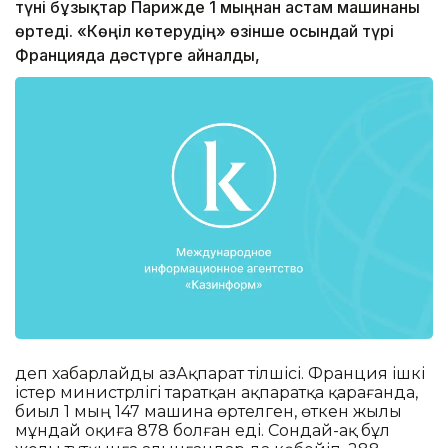
түні бұзықтар Парижде 1 мыңнан астам машинаны
өртеді. «Көңіл көтерудің» өзінше осындай түрі
Францияда дәстүрге айналды,
деп хабарлайды ҚазАқпарат тілшісі. Франция ішкі
істер министрлігі таратқан ақпаратқа қарағанда,
биыл 1 мың 147 машина өртелген, өткен жылы
мұндай оқиға 878 болған еді. Сондай-ақ бұл