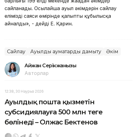
барлығы 199 елді мекенде жаңадан әкімдер
сайланады. Осылайша ауыл әкімдерін сайлау
еліміздің саяси өмірінде қалыпты құбылысқа
айналды», - дейді Е. Қарин.
Сайлау
Ауылдық аумақтарды дамыту
Әкім
Айжан Серікжанқызы
Авторлар
12:38, 30 Наурыз 2026
Ауылдық пошта қызметін
субсидиялауға 500 млн теңге
бөлінеді – Олжас Бектенов