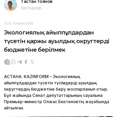
Тастан Тоянов
Авторлар
11:23, 19 Ақпан 2026
Экологиялық айыппұлдардан
түсетін қаржы ауылдық округтердің
бюджетіне берілмек
АСТАНА. KAZINFORM – Экологиялық
айыппұлдардан түсетін түсімдерді ауылдық
округтердің бюджетіне беру жоспарланып отыр.
Бұл жайында Сенат депутаттарының сауалына
Премьер-министр Олжас Бектеновтің жауабында
айтылған.