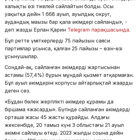
халықтың өзі тікелей сайлайтын болды. Осы
уақытқа дейін 1 668 ауыл, ауылдық округ,
аудандық маңызы бар қала әкімдері сайланды», -
деп жазды Ерлан Қарин
Telegram парақшасында.
Бұл ретте үміткерлердің 75 пайызын саяси
партиялар ұсынса, қалған 25 пайызы – өзін-өзі
ұсынушылар.
Сондай-ақ, сайланған әкімдердің жартысынан
астамы (57,4%) бұрын мұндай қызмет атқармаған.
Бұл ауыл әкімдерінің корпусы айтарлықтай жаңарды
деген сөз.
«Бұдан бөлек жергілікті әкімдер құрамы да
біршама «жасарды». Бүгінде сайланған әкімдердің
орташа жасы 45 жасты құрайды. Алдағы
жексенбіде, 20 тамыз күні 3 облыстағы 21 ауыл
әкімінің сайлауы өтеді. 2023 жылдың соңына дейін