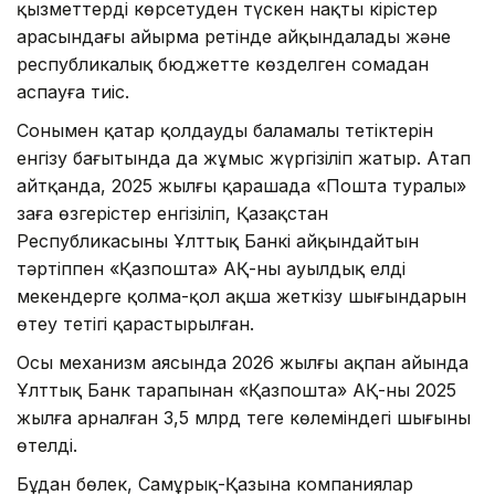
қызметтерді көрсетуден түскен нақты кірістер
арасындағы айырма ретінде айқындалады және
республикалық бюджетте көзделген сомадан
аспауға тиіс.
Сонымен қатар қолдаудың баламалы тетіктерін
енгізу бағытында да жұмыс жүргізіліп жатыр. Атап
айтқанда, 2025 жылғы қарашада «Пошта туралы»
заңға өзгерістер енгізіліп, Қазақстан
Республикасының Ұлттық Банкі айқындайтын
тәртіппен «Қазпошта» АҚ-ның ауылдық елді
мекендерге қолма-қол ақша жеткізу шығындарын
өтеу тетігі қарастырылған.
Осы механизм аясында 2026 жылғы ақпан айында
Ұлттық Банк тарапынан «Қазпошта» АҚ-ның 2025
жылға арналған 3,5 млрд теңге көлеміндегі шығыны
өтелді.
Бұдан бөлек, Самұрық-Қазына компаниялар