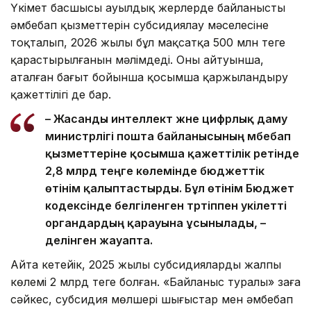
Үкімет басшысы ауылдық жерлерде байланыстың
әмбебап қызметтерін субсидиялау мәселесіне
тоқталып, 2026 жылы бұл мақсатқа 500 млн теңге
қарастырылғанын мәлімдеді. Оның айтуынша,
аталған бағыт бойынша қосымша қаржыландыру
қажеттілігі де бар.
– Жасанды интеллект және цифрлық даму
министрлігі пошта байланысының әмбебап
қызметтеріне қосымша қажеттілік ретінде
2,8 млрд теңге көлемінде бюджеттік
өтінім қалыптастырды. Бұл өтінім Бюджет
кодексінде белгіленген тәртіппен уәкілетті
органдардың қарауына ұсынылады, –
делінген жауапта.
Айта кетейік, 2025 жылы субсидиялардың жалпы
көлемі 2 млрд теңге болған. «Байланыс туралы» заңға
сәйкес, субсидия мөлшері шығыстар мен әмбебап