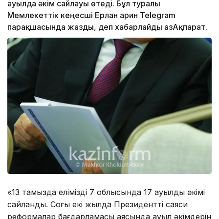
ауылда әкім сайлауы өтеді. Бұл туралы
Мемлекеттік кеңесші Ерлан Қарин Telegram
парақшасында жазды, деп хабарлайды ҚазАқпарат.
«13 тамызда еліміздің 7 облысында 17 ауылдың әкімі
сайланды. Соңғы екі жылда Президенттің саяси
реформалар бағдарламасы аясында ауыл әкімдерін