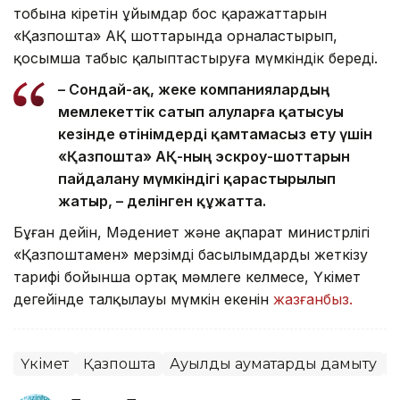
тобына кіретін ұйымдар бос қаражаттарын
«Қазпошта» АҚ шоттарында орналастырып,
қосымша табыс қалыптастыруға мүмкіндік береді.
– Сондай-ақ, жеке компаниялардың
мемлекеттік сатып алуларға қатысуы
кезінде өтінімдерді қамтамасыз ету үшін
«Қазпошта» АҚ-ның эскроу-шоттарын
пайдалану мүмкіндігі қарастырылып
жатыр, – делінген құжатта.
Бұған дейін, Мәдениет және ақпарат министрлігі
«Қазпоштамен» мерзімді басылымдарды жеткізу
тарифі бойынша ортақ мәмлеге келмесе, Үкімет
деңгейінде талқылауы мүмкін екенін
жазғанбыз.
Үкімет
Қазпошта
Ауылдық аумақтарды дамыту
О