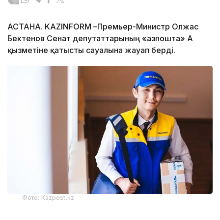
АСТАНА. KAZINFORM –Премьер-Министр Олжас
Бектенов Сенат депутаттарының «Қазпошта» АҚ
қызметіне қатысты сауалына жауап берді.
Фото: Kazpost.kz