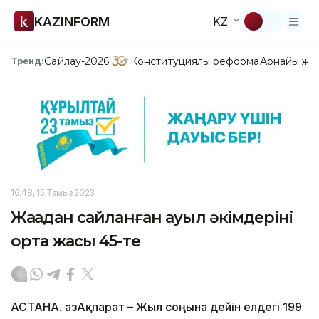
KAZINFORM
KZ
Сайлау-2026
Конституциялық реформа
Арнайы жо
Тренд:
16:48, 15 Тамыз 2023
Жаңадан сайланған ауыл әкімдерінің
орта жасы 45-те
АСТАНА. ҚазАқпарат – Жыл соңына дейін елдегі 199