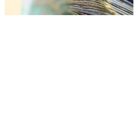
Фото: Kazinform
- Бюджет заңнамасына сәйкес, қоршаған
ортаға жағымсыз әсер еткені үшін төленетін
ақы арнаулы түсімдер санатына
жатқызылып, 2026 жылғы 1 қаңтардан
бастап 100 % мөлшерінде жергілікті